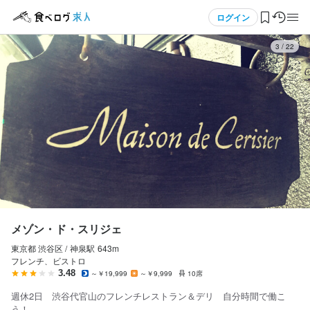
応募画面へ進む
応募画面へ進む
応募画面へ進む
メニュー
ログイン
3
/
22
ログイン・無料会員登録
食べログ求人TOP
求人検索
マイページ管理
閲覧履歴
メゾン・ド・スリジェ
東京都 渋谷区 /
神泉
駅
643m
気になる求人
フレンチ、ビストロ
3.48
～￥19,999
～￥9,999
10席
検索履歴・保存した条件
週休2日 渋谷代官山のフレンチレストラン＆デリ 自分時間で働こ
う！