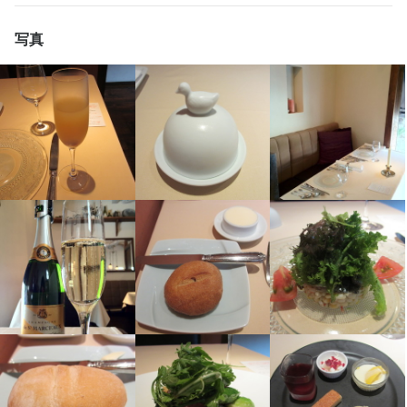
ながら働ける環境づくりを進めています。

お店の採用担当者からのメッセージ
ちょっとした空き時間を活用したい方や、フリーター・学生の方
写真
求める人物像
も、希望する働き方や収入に応じてシフトの調整が可能です。

短時間勤務可能です。

短時間で働きたい方

ご相談ください。
異業種からの転職者も活躍しており、現在はオフィス勤務から転
サービス接客業が好きな方

身された方がスーシェフとして在籍中です。経験を積みながら、
ワインの知識にたけた方

どんどんスキルを磨ける職場です。

学校の後に働きたい方
当店からは、独立して自分のお店を構えた人や、フランスの有名
店名
選考の流れ
レストランで活躍するシェフも多数誕生しています。あなたの成
メゾン・ド・スリジェ
長と挑戦を全力でサポートしますので、情熱を持って仕事に取り
まずはメール又はメッセージ他

組める方のご応募をお待ちしています。

お電話でご連絡ください。

勤務地
その後面接をさせて頂きます。
東京都渋谷区鉢山町2-2
詳しい近況は

FaceBook　【Maison de Cerisier】

法人名・事業者名
　Instagram【cerisierchef】をご覧ください
お店の採用担当者からのメッセージ
合同会社メゾン・ド・スリジェ
共に代官山から活躍していきましょう！