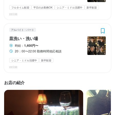
勤務時間
扶養控除の範囲内、週１勤務可能です。
終電考慮あり
ダブルワーク・副業OK
フルタイム歓迎
平日のみ勤務OK
シニア・ミドル活躍中
新卒歓迎
9：00～13：00

22日前
13：00～16：00

18：00〜22：00の間でご都合の良い時間のみでOK

休日・休暇
勤務時間
学生さんは学校の都合や休みに合わせて調整可能
アルバイト・パート
毎週月・火曜日定休
11:30～15：00

ランチタイムのみ勤務OK
終電考慮あり
ダブルワーク・副業OK
フルタイム歓迎
皿洗い・洗い場
18:00〜21:.00

週1日からOK
シフト制
自由シフト制(毎回、時間・曜日を選べる)
月8日以上休みあり
時給：
1,400円〜
20：00〜22:00 勤務時間他応相談
ランチタイムのみ勤務OK
長期勤務歓迎
週1日からOK
休日・休暇
自由シフト制(毎回、時間・曜日を選べる)
待遇
シニア・ミドル活躍中
新卒歓迎
毎週月・火曜定休　
22日前
月8日以上休みあり
休日・休暇
平日のみ勤務OK(土日休み)
土日祝のみ勤務OK
まかない・食事補助あり
制服貸与
車通勤OK
バイク通勤OK
完全週休2日制
年末年始休暇あり
お店の紹介
毎週月・火曜定休 
月8日以上休みあり
完全週休2日制
夏季休暇あり
年末年始休暇あり
特徴
待遇
特別休暇あり
独立希望者歓迎
新卒歓迎
シニア・ミドル活躍中
小さなお店(20席未満)
まかない・食事補助あり
待遇
制服貸与
社員登用制度あり
車通勤OK