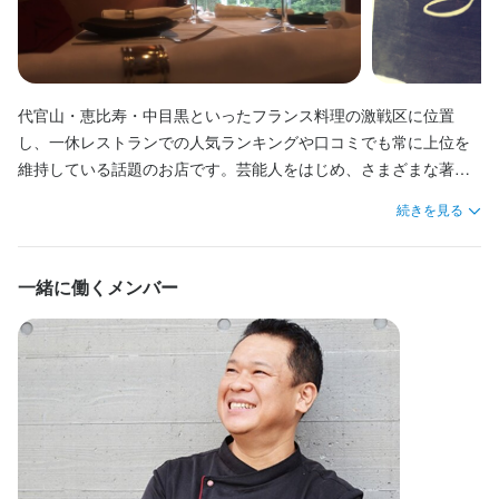
バイク通勤OK
仕事内容
個人ロッカー、休憩室完備

自転車、バイク出勤可 
＜仕事内容＞

特徴
ディナー営業終了後の片付けや閉店作業をお任せします。

まかない・食事補助あり
制服貸与
社員登用制度あり
バイク通勤OK
また、簡単な調理のサポートも行っていただきます。
代官山・恵比寿・中目黒といったフランス料理の激戦区に位置
独立希望者歓迎
新卒歓迎
フリーター歓迎
大学生歓迎
主婦・主夫歓迎
シニア・ミドル活躍中
女性活躍中
小さなお店(20席未満)
し、一休レストランでの人気ランキングや口コミでも常に上位を
特徴
維持している話題のお店です。芸能人をはじめ、さまざまな著名
この仕事のおすすめポイント
人のお客様にもご利用いただいています。

独立希望者歓迎
フリーター歓迎
大学生歓迎
主婦・主夫歓迎
仕事内容
続きを見る
シニア・ミドル活躍中
女性活躍中
ブランクOK
小さなお店(20席未満)
週１勤務からOK

レストランでのコース料理はもちろん、パテやテリーヌ、パン、
隙間時間にお手伝いください。
仕事内容

デザートの製造、デリの販売など、業務は多岐にわたります。さ
フレンチデリ商品の製造および販売業務に加え、レストランで提
一緒に働くメンバー
仕事内容
らに、ホームパーティーや企業向けのケータリング、大規模イベ
供する料理の仕込み作業も担当していただきます。デリとレスト
ント、出張シェフといったシーンにも関わることができ、幅広い
応募資格
１２席のレストランでのコース料理のサービス、ワイン他飲料の
ラン両方に関わることで、幅広い調理スキルを身につけられる環
スキルと経験を積める環境です。
提供

境です。
歓迎スキル・経験
開店準備、閉店準備、グラス類の洗浄等
飲食店経験者優遇　日本語で会話ができる方
この仕事のおすすめポイント
この仕事のおすすめポイント
日中勤務の方には午後4時に賄いをご提供し、夜勤の方には美味し