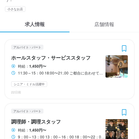
応募履歴
3
3
3
 / 
 / 
 / 
5
5
3
小さなお店
WEB履歴書
メゾン・ド・スリジェ
メゾン・ド・スリジェ
メゾン・ド・スリジェ
求人情報
店舗情報
アルバイト・パート
アルバイト・パート
アルバイト・パート
ホールスタッフ・サービススタッフ
調理師・調理スタッフ
皿洗い・洗い場
スカウト・メルマガ受信設定
ヘルプ・お問い合わせフォーム
アルバイト・パート
ホールスタッフ・サービススタッフ
調理師・調理スタッフ
皿洗い・洗い場
ホールスタッフ・サービススタッフ
掲載をご検討の店舗様へ
時給
時給
時給
1,450円〜
1,450円〜
1,400円〜
時給：
1,450円〜
食べログ求人PRESS
11:30～15：00 18:00〜21:.00 ご都合に合わせて調整可能です。
昇給あり
昇給あり
昇給あり
交通費支給
交通費支給
交通費支給
扶養内勤務OK
扶養内勤務OK
プライバシーポリシー
シニア・ミドル活躍中
研修期間
研修期間
給与補足
利用規約
22日前
試用期間　勤務日30日間は時給１４００円
試用期間　勤務日30日間は時給1400円
交通費支給　1000/日上限
企業情報
給与補足
給与補足
アルバイト・パート
交通費支給　1000/日上限
勤務時間
調理師・調理スタッフ
収入例
時給：
1,450円〜
20：00〜22:00

9：00～13：00 13：00～16：00 18：00〜22：00の間でご都合の良い時間のみでOK 学生さんは学校の都合や休みに合わせて調整可能
フリーター歓迎

勤務時間他応相談