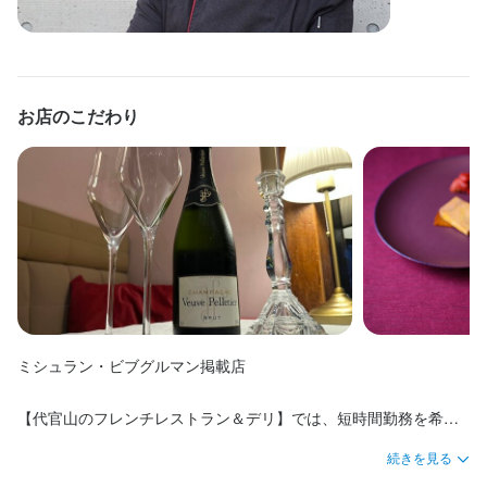
シフト制ではなく、完全週休2日間店を閉めるため確実に休暇が取
い夜食弁当を用意しています。学校や仕事の後など、ご都合に合
お店の採用担当者からのメッセージ
れます。

わせて2時間からの短時間勤務も可能です。お気軽にご相談くださ
当店化が独立開業者多数輩出

い。
短時間勤務、週１でもOKですのでお気軽にご連絡ください。
各界著名人御用達でハイレベルなお客様をおもてなしする経験が
出来ます。
お店のこだわり
身に付くスキル
包丁さばき
盛り付け技術
製パン技術
製菓技術
高級食材の知識
身に付くスキル
ワインの知識
肉の知識
魚の知識
野菜の知識
チーズの知識
洋菓子の知識
店名
食器の知識
婚礼料理
出店開業ノウハウ
店舗運営
メニュー開発
高級食材の知識
ワインの知識
リキュール・スピリッツの知識
コーヒーの知識
メゾン・ド・スリジェ
仕入れ・食材の目利き
紅茶の知識
肉の知識
魚の知識
野菜の知識
チーズの知識
洋菓子の知識
食器の知識
サービスマナー
テーブルマナー
出店開業ノウハウ
店舗運営
メニュー開発
仕入れ・食材の目利き
勤務地
応募資格
東京都渋谷区鉢山町2-2
歓迎スキル・経験
応募資格
ミシュラン・ビブグルマン掲載店 

法人名・事業者名
合同会社メゾン・ド・スリジェ
飲食経験者歓迎　未経験可　日本語でコミュニケーションの取れ
必須スキル・経験
【代官山のフレンチレストラン＆デリ】では、短時間勤務を希望
る方
コミュニケーション能力
される方を歓迎しています。スタッフ同士で協力し合い、交代制
続きを見る
最終更新日2026/07/16
で時短勤務が可能な体制を整えており、ご自身の時間も大切にし