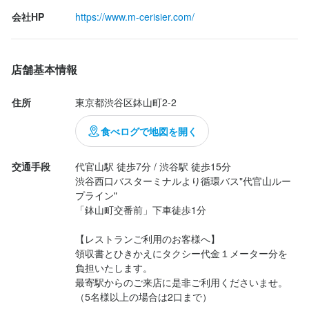
会社HP
https://www.m-cerisier.com/
店舗基本情報
住所
東京都渋谷区鉢山町2-2
食べログで地図を開く
交通手段
代官山駅 徒歩7分 / 渋谷駅 徒歩15分

渋谷西口バスターミナルより循環バス"代官山ルー
プライン"

「鉢山町交番前」下車徒歩1分

【レストランご利用のお客様へ】

領収書とひきかえにタクシー代金１メーター分を
負担いたします。

最寄駅からのご来店に是非ご利用くださいませ。

（5名様以上の場合は2口まで）