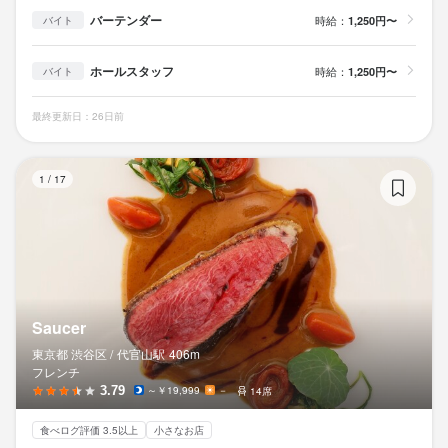
バーテンダー
時給：
1,250円〜
バイト
ホールスタッフ
時給：
1,250円〜
バイト
最終更新日：26日前
Sa
1
/
17
Saucer
東京都 渋谷区 /
代官山
駅
406m
フレンチ
3.79
～￥19,999
－
14席
食べログ評価 3.5以上
小さなお店