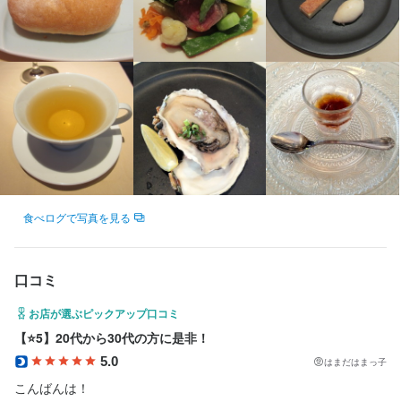
最終更新日2026/07/16
店名
メゾン・ド・スリジェ
勤務地
東京都渋谷区鉢山町2-2
法人名・事業者名
食べログで写真を見る
合同会社メゾン・ド・スリジェ
口コミ
最終更新日2026/07/16
お店が選ぶピックアップ口コミ
【⭐️5】20代から30代の方に是非！
5.0
はまだはまっ子
こんばんは！
