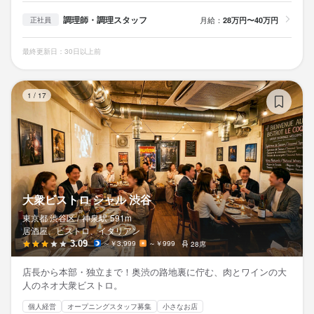
調理師・調理スタッフ
月給：
28万円〜40万円
正社員
最終更新日：30日以上前
大
1
/
17
大衆ビストロ シャル 渋谷
東京都 渋谷区 /
神泉
駅
591m
居酒屋、ビストロ、イタリアン
3.09
～￥3,999
～￥999
28席
店長から本部・独立まで！奥渋の路地裏に佇む、肉とワインの大
人のネオ大衆ビストロ。
個人経営
オープニングスタッフ募集
小さなお店