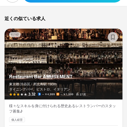
近くの似ている求人
Re
1
/
17
Restaurant Bar AMUSEMENT
東京都 渋谷区 /
恵比寿
駅
193m
ダイニングバー、ビストロ、イタリアン
3.32
～￥4,999
～￥1,999
37席
様々なスキルを身に付けられる歴史あるレストランバーのスタッ
フ募集♪
個人経営