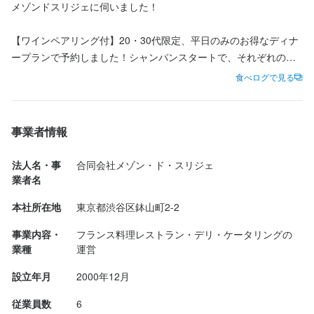
メゾンドスリジェに伺いました！

【ワインペアリング付】20・30代限定、平日のみのお得なディナ
ープランで予約しました！シャンパンスタートで、それぞれの料
理に合わせてワインが運ばれます！

食べログで見る
普段フレンチはあまり食べませんが、本当にワインとの相性が完
璧です！特にフォアグラのテリーヌと貴腐ワインは衝撃でした！
事業者情報
甘いワインは得意ではなかったのですが、食べ合わせ？飲み合わ
せ？ペアリング？でここまで合うのかと感動しました。

法人名・事
合同会社メゾン・ド・スリジェ
普段は「ご参考までに……」くらいの口コミをすることが多いで
業者名
すが、ここは本当におすすめです。正直教えたくない隠れ家です
本社所在地
東京都渋谷区鉢山町2-2
が、すごくコスパが良いですし、お店の方も「若い人たちに良い
ものを味わってほしい」とこのプランを作っていらっしゃるよう
事業内容・
フランス料理レストラン・デリ・ケータリングの
なので、感謝を込めて投稿しました！
業種
運営
設立年月
2000年12月
従業員数
6