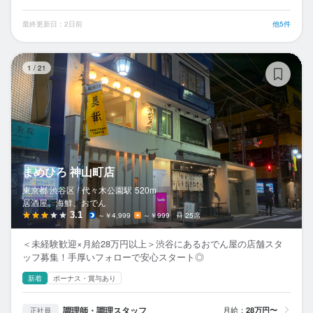
最終更新日：2日前
他5件
ま
1
/
21
まめひろ 神山町店
東京都 渋谷区 /
代々木公園
駅
520m
居酒屋、海鮮、おでん
3.1
～￥4,999
～￥999
25席
＜未経験歓迎×月給28万円以上＞渋谷にあるおでん屋の店舗スタ
ッフ募集！手厚いフォローで安心スタート◎
新着
ボーナス・賞与あり
調理師・調理スタッフ
月給：
28万円〜
正社員