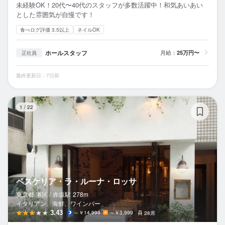
未経験OK！20代〜40代のスタッフが多数活躍中！和気あいあい
とした雰囲気が自慢です！
食べログ評価 3.5以上
ネイルOK
ホールスタッフ
月給：
25万円〜
正社員
最終更新日：7日前
ペ
1
/
22
ペスケリア・ラ・ルーナ・ロッサ
東京都 港区 /
赤坂
駅
278m
イタリアン、海鮮、ワインバー
3.43
～￥14,999
～￥3,999
28席