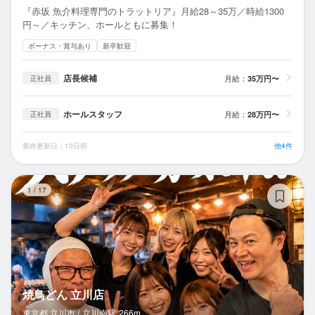
『赤坂 魚介料理専門のトラットリア』月給28～35万／時給1300
円～／キッチン、ホールともに募集！
ボーナス・賞与あり
新卒歓迎
店長候補
月給：
35万円〜
正社員
ホールスタッフ
月給：
28万円〜
正社員
最終更新日：10日前
他4件
焼
1
/
17
焼鳥どん 立川店
東京都 立川市 /
立川南
駅
266m