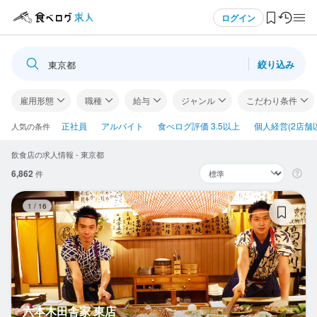
メニュー
ログイン
絞り込み
東京都
ログイン・無料会員登録
雇用形態
職種
給与
ジャンル
こだわり条件
食べログ求人TOP
正社員
アルバイト
食べログ評価 3.5以上
個人経営(2店舗
人気の条件
飲食店の求人情報 - 東京都
求人検索
6,862
件
マイページ管理
六
1
/
16
閲覧履歴
気になる求人
検索履歴・保存した条件
六本木田舎家 東店