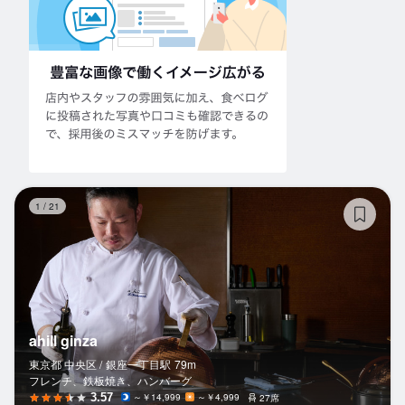
ahi
1
/
21
ahill ginza
東京都 中央区 /
銀座一丁目
駅
79m
フレンチ、鉄板焼き、ハンバーグ
3.57
～￥14,999
～￥4,999
27席