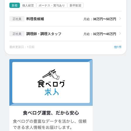
新着
個人経営
ボーナス・賞与あり
新卒歓迎
料理長候補
月給：
38万円〜50万円
正社員
調理師・調理スタッフ
月給：
32万円〜45万円
正社員
最終更新日：1日前
他1件