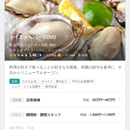
オイスターバー COVO
東京都 渋谷区 /
代々木
駅
88m
かき、オイスターバー、インドカレー
3.46
～￥5,999
～￥1,999
30席
料理が好きで食べることが好きな方募集。前職の給与を参考に 9
月からリニューアルオープン
新着
小さなお店
ボーナス・賞与あり
平日のみ勤務OK
シニア・ミドル活躍中
新卒歓迎
店長候補
月給：
35万円〜40万円
正社員
調理師・調理スタッフ
時給：
1,400円〜1,700円
バイト
最終更新日：5日前