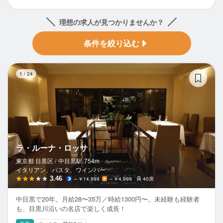
理想の求人が見つかりませんか？
条件を絞り込む
ラ
1
/
24
ラ・ルーナ・ロッサ
東京都 目黒区 /
中目黒
駅
754m
イタリアン、パスタ、ワインバー
3.46
～￥14,999
～￥4,999
40席
中目黒で20年。月給28〜35万／時給1300円〜。未経験も経験者
も、目黒川沿いの名店で楽しく成長！