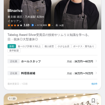
Minariva
東京都 港区 /
乃木坂
駅
828m
イタリアン
3.69
～￥19,999
－
14席
Tabelog Award Silver受賞店の技術やソムリエ知識を学べる。
日・祝休◎大型連休◎
新着
食べログ評価 3.5以上
個人経営
小さなお店
ボーナス・賞与あり
新卒歓迎
ホールスタッフ
月給：
26万円〜40万円
正社員
料理長候補
月給：
38万円〜70万円
正社員
最終更新日：1日前
他3件
食
1
/
23