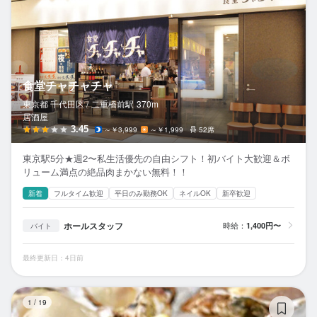
食堂チャチャチャ
東京都 千代田区 /
二重橋前
駅
370m
居酒屋
3.45
～￥3,999
～￥1,999
52席
東京駅5分★週2〜私生活優先の自由シフト！初バイト大歓迎＆ボ
リューム満点の絶品肉まかない無料！！
新着
フルタイム歓迎
平日のみ勤務OK
ネイルOK
新卒歓迎
ホールスタッフ
時給：
1,400円〜
バイト
最終更新日：4日前
オ
1
/
19