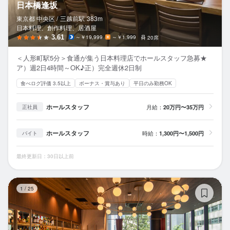
日本橋逢坂
東京都 中央区 /
三越前
駅
383m
日本料理、創作料理、居酒屋
3.61
～￥19,999
～￥1,999
20席
＜人形町駅5分＞食通が集う日本料理店でホールスタッフ急募★
ア）週2日4時間～OK♪正）完全週休2日制
食べログ評価 3.5以上
ボーナス・賞与あり
平日のみ勤務OK
ホールスタッフ
月給：
20万円〜35万円
正社員
ホールスタッフ
時給：
1,300円〜1,500円
バイト
最終更新日：30日以上前
レ
1
/
25