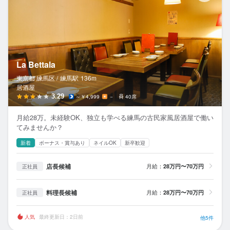
La Bettala
東京都 練馬区 /
練馬
駅
136m
居酒屋
3.29
～￥4,999
－
40席
月給28万。未経験OK、独立も学べる練馬の古民家風居酒屋で働い
てみませんか？
新着
ボーナス・賞与あり
ネイルOK
新卒歓迎
店長候補
月給：
28万円〜70万円
正社員
料理長候補
月給：
28万円〜70万円
正社員
人気
最終更新日：2日前
他5件