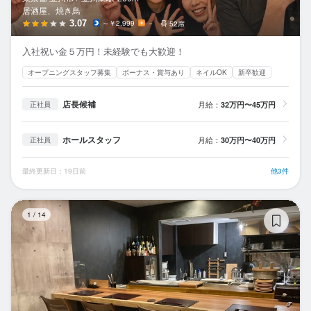
居酒屋、焼き鳥
3.07
～￥2,999
－
52席
入社祝い金５万円！未経験でも大歓迎！
オープニングスタッフ募集
ボーナス・賞与あり
ネイルOK
新卒歓迎
店長候補
月給：
32万円〜45万円
正社員
ホールスタッフ
月給：
30万円〜40万円
正社員
最終更新日：19日前
他3件
日
1
/
14