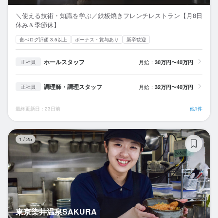
＼使える技術・知識を学ぶ／鉄板焼きフレンチレストラン【月8日
休み＆季節休】
食べログ評価 3.5以上
ボーナス・賞与あり
新卒歓迎
ホールスタッフ
月給：
30万円〜40万円
正社員
調理師・調理スタッフ
月給：
32万円〜40万円
正社員
最終更新日：23日前
他1件
東
1
/
25
東京染井温泉SAKURA