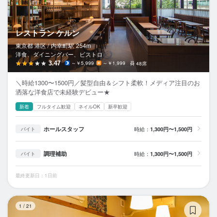
レストラン ケルン
東京都 港区 /
内幸町
駅
254m
洋食、ダイニングバー、ビストロ
3.47
～￥5,999
～￥1,999
48席
＼時給1300〜1500円／髪型自由＆シフト柔軟！メディア注目のお
洒落な洋食店で未経験デビュー★
新着
フルタイム歓迎
ネイルOK
新卒歓迎
ホールスタッフ
時給：
1,300円〜1,500円
バイト
調理補助
時給：
1,300円〜1,500円
バイト
最終更新日：1日前
La
1
/
21