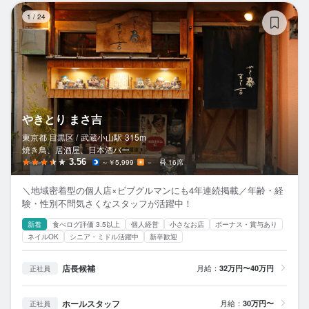
や
1
/
24
やきとり まさ吉
東京都 目黒区 /
武蔵小山
駅
315m
焼き鳥、居酒屋、日本酒バー
3.56
～￥5,999
－
16席
＼地域密着型の個人店×ビブグルマンにも4年連続掲載／年齢・経
験・性別不問気さくなスタッフが活躍中！
新着
食べログ評価 3.5以上
個人経営
小さなお店
ボーナス・賞与あり
ネイルOK
シニア・ミドル活躍中
新卒歓迎
店長候補
月給：
32万円〜40万円
正社員
ホールスタッフ
月給：
30万円〜
正社員