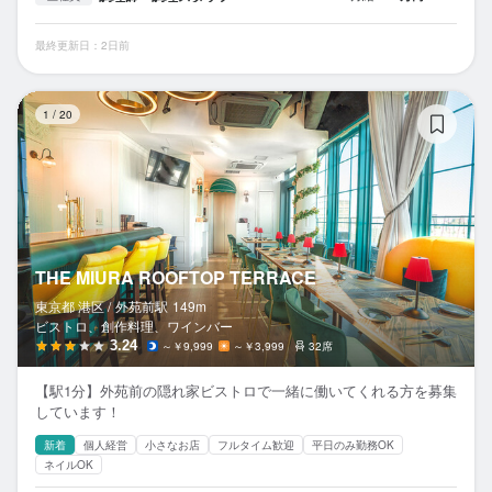
最終更新日：2日前
TH
1
/
20
THE MIURA ROOFTOP TERRACE
東京都 港区 /
外苑前
駅
149m
ビストロ、創作料理、ワインバー
3.24
～￥9,999
～￥3,999
32席
【駅1分】外苑前の隠れ家ビストロで一緒に働いてくれる方を募集
しています！
新着
個人経営
小さなお店
フルタイム歓迎
平日のみ勤務OK
ネイルOK