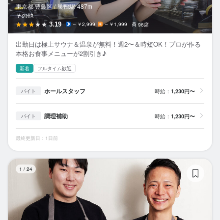
東京都 豊島区 /
巣鴨
駅
487m
その他
3.19
～￥2,999
～￥1,999
96席
出勤日は極上サウナ＆温泉が無料！週2〜＆時短OK！プロが作る
本格お食事メニューが2割引き♪
新着
フルタイム歓迎
ホールスタッフ
時給：
1,230円〜
バイト
調理補助
時給：
1,230円〜
バイト
最終更新日：1日前
Mi
1
/
24