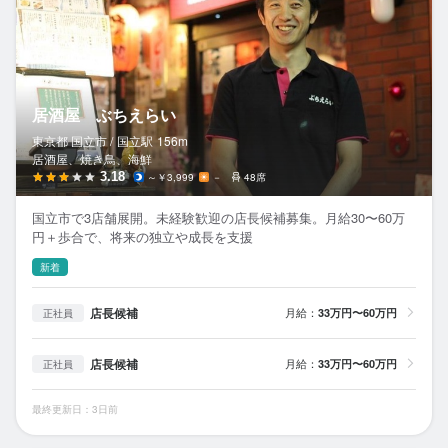
居酒屋 ぶちえらい
東京都 国立市 /
国立
駅
156m
居酒屋、焼き鳥、海鮮
3.18
～￥3,999
－
48席
国立市で3店舗展開。未経験歓迎の店長候補募集。月給30〜60万
円＋歩合で、将来の独立や成長を支援
新着
店長候補
月給：
33万円〜60万円
正社員
店長候補
月給：
33万円〜60万円
正社員
最終更新日：3日前