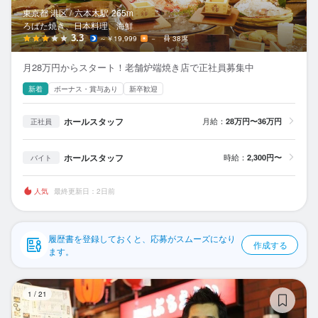
応募履歴
東京都 港区 /
六本木
駅
265m
ろばた焼き、日本料理、海鮮
WEB履歴書
3.3
～￥19,999
－
38席
月28万円からスタート！老舗炉端焼き店で正社員募集中
スカウト・メルマガ受信設定
新着
ボーナス・賞与あり
新卒歓迎
ヘルプ・お問い合わせフォーム
ホールスタッフ
月給：
28万円〜36万円
正社員
掲載をご検討の店舗様へ
ホールスタッフ
時給：
2,300円〜
バイト
食べログ求人PRESS
プライバシーポリシー
人気
最終更新日：2日前
利用規約
企業情報
履歴書を登録しておくと、応募がスムーズになり
作成する
ます。
居
1
/
21