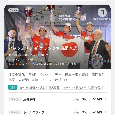
ピ
1
/
25
ピッツェリア ダ グランツァ 洗足本店
東京都 目黒区 /
洗足
駅
106m
イタリアン、ピザ、バル
3.6
～￥4,999
～￥1,999
22席
【完全週休二日制】ピッツァ世界一、日本一両方獲得！雇用条件
充実、大企業には無いメリットが沢山！！
新着
食べログ評価 3.5以上
個人経営
ボーナス・賞与あり
新卒歓迎
店長候補
月給：
36万円〜50万円
正社員
ホールスタッフ
月給：
32万円〜45万円
正社員