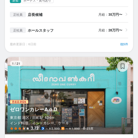
新着
ボーナス・賞与あり
店長候補
月給：
35万円〜
正社員
ホールスタッフ
月給：
28万円〜
正社員
最終更新日：6日前
他5件
ゼ
1
/
21
ゼロワンカレーA.o.D
東京都 港区 /
田町
駅
434m
インド料理、インドカレー、ケーキ
3.72
～￥5,999
～￥1,999
23席