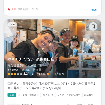
人気
最終更新日：5日前
他2件
や
1
/
25
やきとん ひなた 池袋西口店
東京都 豊島区 /
池袋
駅
418m
もつ焼き、焼き鳥、居酒屋
3.24
～￥2,999
－
100席
◇駅チカ！徒歩30秒◇月給30万円以上◇月8～9日休み◇賞与年2
回◇昇給チャンス年2回◇まかない無料
新着
ボーナス・賞与あり
ネイルOK
シニア・ミドル活躍中
新卒歓迎