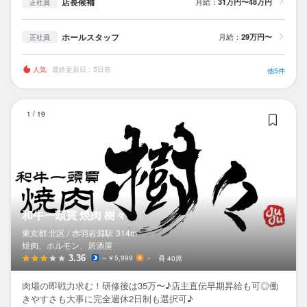
店長候補
月給：
31万円〜48万円
正社員
ホールスタッフ
月給：
29万円〜
正社員
人気
最終更新日：5日前
他5件
和
1
/
19
和牛一頭買 焼肉 樹々
東京都 北区 /
赤羽岩淵
駅
314m
焼肉、ホルモン、居酒屋
3.36
～￥5,999
－
40席
肉場の即戦力求む！研修後は35万〜♪店主直伝早期昇給も可◎働
きやすさも大事に完全週休2日制も選択可♪