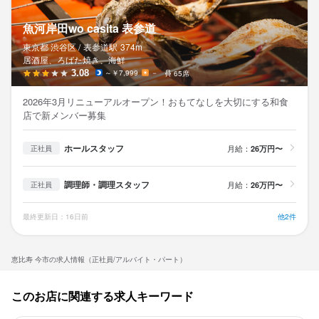
魚河岸田wo casita 表参道
東京都 渋谷区 /
表参道
駅
374m
居酒屋、ろばた焼き、海鮮
3.08
～￥7,999
－
65席
2026年3月リニューアルオープン！おもてなしを大切にする和食
店で新メンバー募集
ホールスタッフ
月給：
26万円〜
正社員
調理師・調理スタッフ
月給：
26万円〜
正社員
最終更新日：16日前
他2件
恵比寿 今市の求人情報（正社員/アルバイト・パート）
このお店に関連する求人キーワード