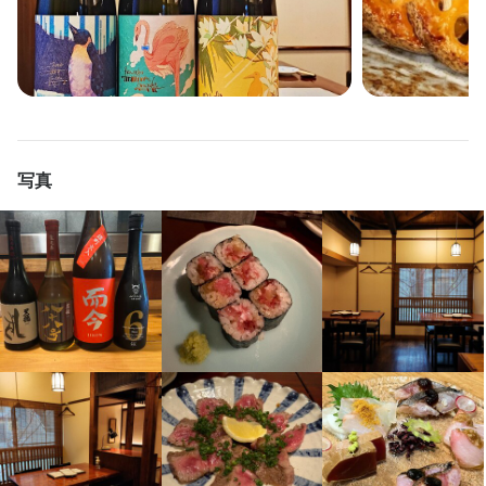
開店前の仕込み、料理の調理、盛り付け、洗い場などの調理業務
お客様のご案内から、配膳、オーダー受付などの接客。レジ業
心。

全般をお任せします。

日々仕入れる天然の魚をひと手間かけた刺身に仕立てたり、季節
務、洗い場やドリンクの作成など、ホール業務全般をお任せしま
恵比寿の大人のお客様がメイン客層なので、落ち着いた空間で
慣れてきたら、カウンター越しの接客や、料理提供、ドリンク作
折々の食材を使用し、

す。

す。

成やお会計等、幅広い業務もお願いします。

酒に合う一品をご提供していただきます。

簡単なキッチン業務をお願いすることもあります。

国産の食材を幅広く扱い、季節ごとの料理も高い評価をいただい
仕込みからの場合、魚の下ろし方や出汁のひき方、包丁の使い方
未経験からスタートも◎

ています。

など、基本からもしっかり教えますので、料理を覚えたい方にも
その他、食材の在庫管理や発注、スタッフ育成等もお任せしま
興味のある方には、お酒や経営の勉強会も実施。
全国各地の日本酒や日本ワインなどお酒も多く、お酒好きやご興
おススメです。
す。

味ある方にもお勧めです。

写真
この仕事のおすすめポイント
ランチや深夜営業は一切なし。

この仕事のおすすめポイント
恵比寿の30代～50代の落ち着いた客層が中心。

身に付くスキル
また、店舗運営のための、食材受発注業務、メニュー考案などに
恵比寿の30代～50代の落ち着いた客層が中心。

ガヤガヤしておらず落ち着いた和食店です。

も携われます。

ガヤガヤしておらず落ち着いた和食店です。

包丁さばき
飾り包丁
盛り付け技術
ワインの知識
日本酒の知識
焼酎の知識
肉の知識
魚の知識
野菜の知識
店舗運営
メニュー開発
仕事はきちんと、少しずつお教えするのでご安心を！

接客は勿論の事、マナーや礼儀作法、言葉遣いなども身につけら
仕入れ・食材の目利き
接客は勿論の事、マナーや礼儀作法、言葉遣いなども身につけら
れます。

今までの経験を活かし、弊社で活躍してくださる方をぜひお待ち
れます。

頑張りはしっかりと評価し、時給もしっかりと上がります。
しております。
頑張りはしっかりと評価し、時給もしっかりと上がります。
応募資格
身に付くスキル
必須スキル・経験
この仕事のおすすめポイント
身に付くスキル