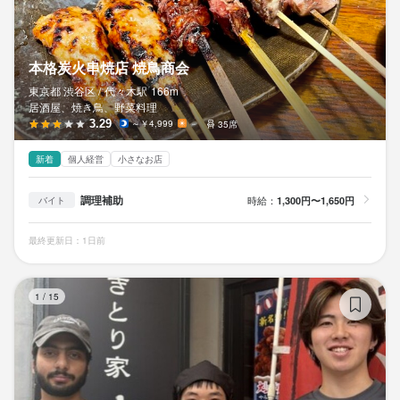
本格炭火串焼店 焼鳥商会
東京都 渋谷区 /
代々木
駅
166m
居酒屋、焼き鳥、野菜料理
3.29
～￥4,999
－
35席
新着
個人経営
小さなお店
調理補助
時給：
1,300円〜1,650円
バイト
最終更新日：1日前
や
1
/
15