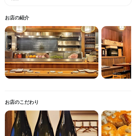
待遇
学歴不問
独立希望者歓迎
駅チカ(徒歩5分以内)
待遇
嬉しい賄い付き！！

お店の紹介
嬉しい賄い付き！！

制服(前掛け)貸与。

特徴
仕事内容
制服(白衣)貸与。

交通費支給。

学歴不問
未経験者歓迎
独立希望者歓迎
新卒歓迎
第二新卒歓迎
多数のお酒の試飲もできます。
【料理長候補】

フリーター歓迎
女性活躍中
ブランクOK
駅チカ(徒歩5分以内)
まかない・食事補助あり
社会保険完備
制服貸与
研修制度あり
まかない・食事補助あり
社会保険完備
制服貸与
研修制度あり
アットホームな和食居酒屋・小料理屋での料理全般、カウンター
社内イベントあり(旅行、BBQ等)
資格取得支援あり
社員登用制度あり
社内イベントあり(旅行、BBQ等)
資格取得支援あり
社員登用制度あり
での接客、メニュー考案等をお願いします。

独立実績あり
髪型自由
ひげOK
ピアスOK
独立実績あり
髪型自由
ひげOK
ネイルOK
ピアスOK
仕事内容
駅チカですが裏路地にある古民家で、ご予約と常連のお客様が中
【料理長候補】

特徴
特徴
心。

アットホームな和食居酒屋・小料理屋でのキッチン社員として調
恵比寿の大人のお客様がメイン客層なので、落ち着いた空間で
理業務全般、

履歴書不要
学歴不問
未経験者歓迎
独立希望者歓迎
新卒歓迎
第二新卒歓迎
履歴書不要
学歴不問
未経験者歓迎
独立希望者歓迎
新卒歓迎
第二新卒歓迎
す。

Uターン・Iターン歓迎
フリーター歓迎
大学生歓迎
主婦・主夫歓迎
Uターン・Iターン歓迎
フリーター歓迎
大学生歓迎
主婦・主夫歓迎
その他洗い場やドリンクづくり、簡単な接客業務をお任せしま
シニア・ミドル活躍中
女性活躍中
ブランクOK
駅チカ(徒歩5分以内)
国産の食材を幅広く扱い、季節ごとの料理も高い評価をいただい
女性活躍中
ブランクOK
駅チカ(徒歩5分以内)
応募者全員と面接
面接1回
す。

応募者全員と面接
面接1回
即日勤務OK
即日勤務OK
ています。

お店のこだわり
全国各地の日本酒や日本ワインなどお酒も多く、お酒好きやご興
和食を学びたい方、スキルアップしたい方歓迎です。

味ある方にもお勧めです。

仕事内容
仕事内容
【調理、キッチンスタッフ】

ランチや深夜営業は一切なし。

【ホールスタッフ】

駅チカですが裏路地にある古民家で、ご予約と常連のお客様が中