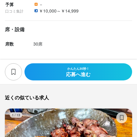
予算
－
￥10,000～￥14,999
口コミ集計
席・設備
席数
30席
かんたん30秒！
応募へ進む
近くの似ている求人
本
1
/
13