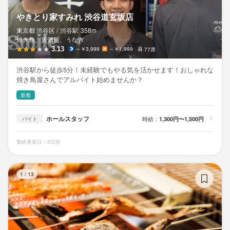
やきとり家すみれ 渋谷道玄坂店
東京都 渋谷区 /
渋谷
駅
358m
焼き鳥、居酒屋、うなぎ
3.13
～￥3,999
～￥1,999
77席
渋谷駅から徒歩5分！未経験でもやる気を活かせます！おしゃれな
焼き鳥屋さんでアルバイト始めませんか？
新着
ホールスタッフ
時給：
1,300円〜1,500円
バイト
最終更新日：5日前
魚
1
/
13