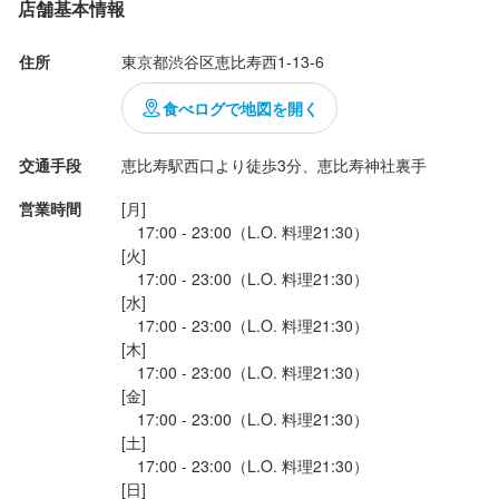
店舗基本情報
店名
うなぎをポン酢で食べる斬新な一品！日本酒に合う！

い。

恵比寿 今市
#和牛リブロースしゃぶしゃぶ 

ご応募を心よりお待ちしております。
店名
住所
東京都渋谷区恵比寿西1-13-6
とろろがかかっていて、和牛の旨みもあり食欲をそそる一品！こ
恵比寿 今市
勤務地
こに来たら絶対頼みたい外せないメニュー！

食べログで地図を開く
東京都渋谷区恵比寿西1-13-6
#牛すじ肉豆腐 

勤務地
赤城和牛の牛すじは柔らかく、豆腐と相まって美味しい！

東京都渋谷区恵比寿西1-13-6
交通手段
恵比寿駅西口より徒歩3分、恵比寿神社裏手
連絡先
#白海老からあげ 

店名
0908-809-0101
営業時間
[月]

富山県氷見の名産、お酒のつまみに！

恵比寿 今市
連絡先
　17:00 - 23:00（L.O. 料理21:30）

#稲庭カレーつけ麺 

0908-809-0101
[火]

法人名・事業者名
ちょうど良い濃さのつけ汁とちょうど良い太さの稲庭うどんが
勤務地
　17:00 - 23:00（L.O. 料理21:30）

株式会社イーデザイン
〆...
東京都渋谷区恵比寿西1-13-6
[水]

法人名・事業者名
　17:00 - 23:00（L.O. 料理21:30）

株式会社イーデザイン
[木]

連絡先
最終更新日2026/07/29
　17:00 - 23:00（L.O. 料理21:30）

0908-809-0101
[金]

最終更新日2026/07/29
　17:00 - 23:00（L.O. 料理21:30）

法人名・事業者名
[土]

株式会社イーデザイン
　17:00 - 23:00（L.O. 料理21:30）

[日]
