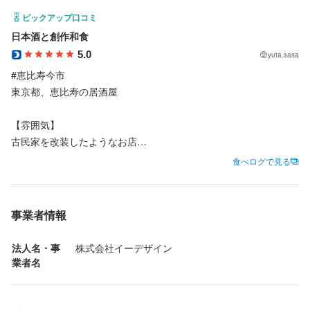
勤務地
応募資格
・誠実に仕事に取り組める方

・独立志向のある方
ピックアップ口コミ
東京都渋谷区恵比寿西1-13-6
・人に喜んでもらうことが好き

日本酒と創作和食
歓迎スキル・経験
・独立志向のある方
連絡先
5.0
yuta.sasa
コミュニケーション能力
飲食店での調理経験
飲食店での接客経験
調理師免許
選考の流れ
0908-809-0101
#恵比寿今市 

飲食業界での勤務経験ある方、大歓迎です！
履歴書不要

選考の流れ
東京都、恵比寿の居酒屋

面接1回

法人名・事業者名
履歴書不要

株式会社イーデザイン
最短3日で働き始められます
【雰囲気】

面接1回

求める人物像
古民家を改装したようなお店

最短3日で働き始められます
スタッフは気さくで接客が丁寧⭕️

食べログで見る
・人に喜んでもらう事が好きな方

最終更新日2024/08/05
お店の採用担当者からのメッセージ
・料理を学びたい方

【料理】

少しでも興味をお持ちでしたら、ぜひお気軽にご応募ください。

お店の採用担当者からのメッセージ
・食べることが好きな方

#刺身盛り合わせ 

不安なことや疑問などありましたらお問い合わせください。

事業者情報
・料理人としてスキルアップを目指したい方

少しでも興味をお持ちでしたら、ぜひお気軽にご応募ください。

五種類の刺身で、それぞれのネタにあった薬味や調味料がすでに
ご応募を心よりお待ちしております。
不安なことや疑問などありましたらお問い合わせください。

乗っていて一つ一つこだわりを感じて美味しい！

法人名・事
株式会社イーデザイン
ご応募を心よりお待ちしております。
#新サンマ炙り 

業者名
秋といえば秋刀魚、肝醤油で秋刀魚を堪能でき、薬味でさっぱり
お店の採用担当者からのメッセージ
食べられる逸品！

#うなぎタタキポン酢

少しでも興味をお持ちでしたら、ぜひお気軽にお問合せくださ