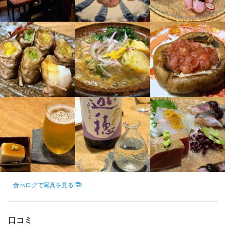
飲食店での調理経験
包丁さばき
盛り付け技術
ワインの知識
日本酒の知識
焼酎の知識
ウイスキーの知識
肉の知識
魚の知識
野菜の知識
サービスマナー
【調理技術のスキルアップ】

包丁さばき
飾り包丁
盛り付け技術
ワインの知識
日本酒の知識
焼酎の知識
歓迎スキル・経験
ウイスキーの知識
肉の知識
魚の知識
野菜の知識
サービスマナー
経験値に応じて仕事を教え、お任せします。

メニュー開発
仕入れ・食材の目利き
魚のさばき方、肉の焼き方、包丁技術等様々な仕事が覚えられま
コミュニケーション能力
飲食店での調理経験
飲食店での接客経験
調理師免許
応募資格
す。

応募資格
歓迎スキル・経験
【日曜定休＆連休あり】

お店の採用担当者からのメッセージ
コミュニケーション能力
飲食店での調理経験
飲食店での接客経験
日曜日が定休日なので、ご家族やご友人と休みを合わせられま
歓迎スキル・経験
す。

飲食経験のある方大歓迎。未経験も歓迎。

少しでも興味をお持ちでしたら、ぜひお気軽にお問合せくださ
コミュニケーション能力
飲食店での調理経験
飲食店での接客経験
調理師免許
能力、経験次第で時給決定します。
ゴールデンウィークや夏季休暇、年末年始など連休も取得できま
い。

飲食経験のある方大歓迎。未経験も歓迎。

す。
ご応募を心よりお待ちしております。
能力、経験次第で時給決定します。
求める人物像
身に付くスキル
・食べることが好き

求める人物像
包丁さばき
飾り包丁
盛り付け技術
ワインの知識
日本酒の知識
焼酎の知識
食べログで写真を見る
・お酒が好き

肉の知識
魚の知識
野菜の知識
サービスマナー
店舗運営
メニュー開発
店名
・食べることが好き

仕入れ・食材の目利き
・好奇心を持って仕事に取り組める方

恵比寿 今市
・料理を作ることが好き

・誠実に仕事に取り組める方

口コミ
・好奇心を持って仕事に取り組める方

・人に喜んでもらうことが好き
