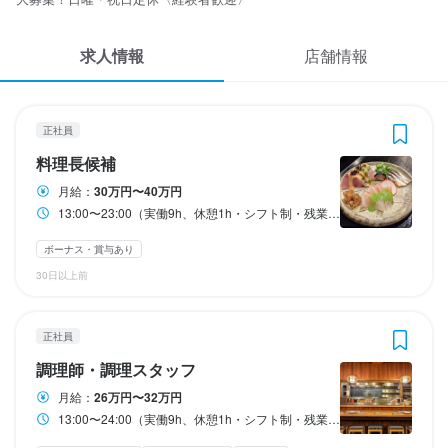
応募履歴
3
3
3
 / 
 / 
 / 
5
5
5
求人情報
WEB履歴書
店舗情報
恵比寿 今市
恵比寿 今市
恵比寿 今市
恵比寿 今市
正社員
正社員
アルバイト・パート
アルバイト・パート
料理長候補
調理師・調理スタッフ
ホールスタッフ・サービススタッフ
調理補助・調理見習い
スカウト・メルマガ受信設定
正社員
ヘルプ・お問い合わせフォーム
料理長候補
料理長候補
調理師・調理スタッフ
ホールスタッフ・サービススタッフ
調理補助・調理見習い
月給：
30万円〜40万円
掲載をご検討の店舗様へ
月給
月給
時給
時給
300,000円〜400,000円
260,000円〜320,000円
1,400円〜1,875円
1,500円〜1,875円
13:00〜23:00（実働9h、休憩1h・シフト制・残業あり）
食べログ求人PRESS
ボーナス・賞与あり
ボーナス・賞与あり
昇給あり
昇給あり
交通費支給
交通費支給
昇給あり
昇給あり
扶養内勤務OK
扶養内勤務OK
交通費支給
交通費支給
家族手当あり
家族手当あり
ボーナス・賞与あり
プライバシーポリシー
30日以上前
給与補足
研修期間
研修期間
利用規約
勤務時間
※給料は経験・能力を考慮して決定します
研修期間１ヶ月
研修期間１ヶ月：時給1350円
企業情報
13:00〜23:00（実働9h、休憩1h・シフト制・残業あり）
正社員
給与補足
給与補足
終電考慮あり
転勤なし
長期勤務歓迎
シフト制
調理師・調理スタッフ
能力・経験を考慮の上、優遇します。

能力・経験を考慮の上、優遇します。

固定シフト制(決まった時間・曜日に働ける)
勤務時間
経験者1500円以上可能。

経験者1500円以上可能。

月給：
26万円〜32万円
交通費支給。

交通費支給。

13:00〜24:00（実働9h、休憩1h・シフト制・残業あり）
13:00〜24:00（実働9h、休憩1h・シフト制・残業あり）
深夜時給あり。

深夜時給あり。
