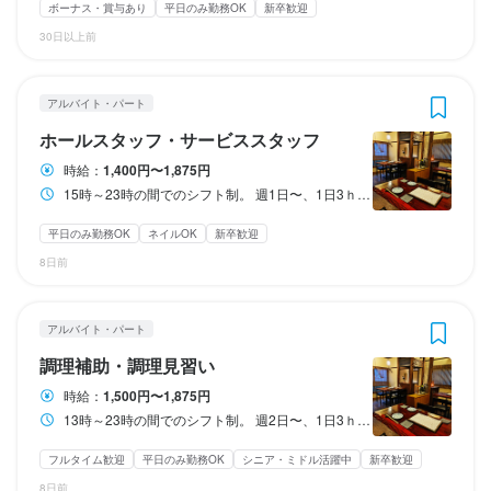
休日・休暇
終電考慮あり
転勤なし
長期勤務歓迎
シフト制
ボーナス・賞与あり
平日のみ勤務OK
新卒歓迎
制服貸与。

制服貸与。

固定シフト制(決まった時間・曜日に働ける)
美味しいまかない付き。
美味しいまかない付き。
30日以上前
日祝定休、月6〜8日休み、夏季休暇3日以上、GW休暇3日以上、
年末年始休暇3日以上あり
休日・休暇
日曜定休
月8日以上休みあり
産休・育休制度あり
夏季休暇あり
アルバイト・パート
年末年始休暇あり
GW休暇あり
勤務時間
勤務時間
日祝定休、月6〜10日休み、夏季休暇3日以上、GW休暇3日以上、
ホールスタッフ・サービススタッフ
年末年始休暇3日以上あり
15時～23時の間でのシフト制。

13時～23時の間でのシフト制。

時給：
1,400円〜1,875円
週1日〜、1日3ｈ～ＯＫ！
週2日〜、1日3ｈ～ＯＫ！
待遇
日曜定休
月8日以上休みあり
平日のみ勤務OK(土日休み)
産休・育休制度あり
15時～23時の間でのシフト制。 週1日〜、1日3ｈ～ＯＫ！
夏季休暇あり
年末年始休暇あり
GW休暇あり
終電考慮あり
終電考慮あり
ダブルワーク・副業OK
ダブルワーク・副業OK
長期勤務歓迎
フルタイム歓迎
週1日からOK
長期勤務歓迎
契約期間の定めなし

平日のみ勤務OK
ネイルOK
新卒歓迎
週2日からOK
週1日からOK
週4日以上OK
週2日からOK
シフト制
週4日以上OK
自由シフト制(毎回、時間・曜日を選べる)
シフト制
社会保険完備(厚生年金、雇用保険、健康保険、労災保険)

自由シフト制(毎回、時間・曜日を選べる)
8日前
交通費支給あり

待遇
家族手当あり(子供1人につき5000円)

休日・休暇
契約期間の定めなし

休日・休暇
アルバイト・パート
社会保険完備(厚生年金、雇用保険、健康保険、労災保険)

シフト制なのでお好きなタイミングで休めます。

まかない・食事補助あり
社会保険完備
制服貸与
調理補助・調理見習い
シフト制なのでお好きなタイミングで休めます。

交通費支給あり

長期休暇もOK。
社内イベントあり(旅行、BBQ等)
資格取得支援あり
独立実績あり
髪型自由
長期休暇もOK。
家族手当あり(子供1人につき5000円)

ひげOK
ピアスOK
時給：
1,500円〜1,875円
日曜定休
月8日以上休みあり
平日のみ勤務OK(土日休み)
夏季休暇あり
13時～23時の間でのシフト制。 週2日〜、1日3ｈ～ＯＫ！
年末年始休暇あり
日曜定休
月8日以上休みあり
GW休暇あり
平日のみ勤務OK(土日休み)
夏季休暇あり
年末年始休暇あり
GW休暇あり
まかない・食事補助あり
社会保険完備
制服貸与
フルタイム歓迎
平日のみ勤務OK
シニア・ミドル活躍中
新卒歓迎
特徴
社内イベントあり(旅行、BBQ等)
資格取得支援あり
独立実績あり
髪型自由
ひげOK
ピアスOK
8日前