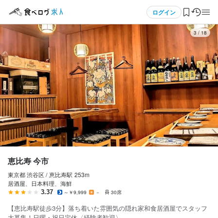
応募画面へ進む
応募画面へ進む
応募画面へ進む
応募画面へ進む
メニュー
ログイン
3
/
18
ログイン・無料会員登録
食べログ求人TOP
求人検索
マイページ管理
閲覧履歴
恵比寿 今市
東京都 渋谷区 /
恵比寿
駅
253m
気になる求人
居酒屋、日本料理、海鮮
3.37
～￥9,999
－
30席
検索履歴・保存した条件
【恵比寿駅徒歩3分】落ち着いた雰囲気の隠れ家和食居酒屋でスタッフ
大募集！日曜・祝日定休〈経験者歓迎〉