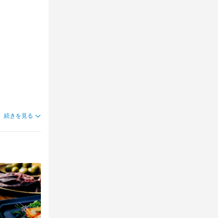
す。独立実績
イベントも豊
・経験不問
張りがしっか
アスも自由！
す。

張りがしっか
アスも自由！
。夏季休暇・
す。
続きを見る
。夏季休暇・
す。
識
肉の知識
識
肉の知識
店舗運営
店舗運営
野菜の知識