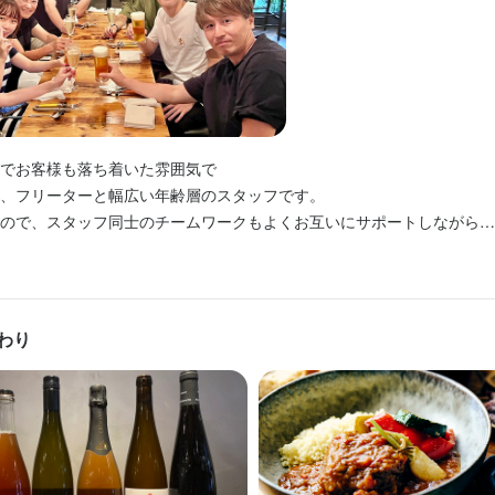
生産者訪問研修が充実しており、未経験の方も基礎からしっかり学べま
価＆安心の待遇】

で通勤もラクラク。服装や髪型も自由で、あなたらしく働けます。社内
、将来お店を持ちたい方も着実にステップアップできる環境です。学歴
ルに応じて昇給・インセンティブあり。資格やスキル手当も充実し、頑
ークも抜群です。

婦（夫）、フリーターまで幅広く歓迎します。

反映されます。交通費支給や制服貸与もあり、髪型・服装・ネイル・ピ
も便利です。

重視のシフト制】

価＆安心の待遇】

末年始休暇もあり、プライベートも大切にしながら長く安心して働けま
ルに応じて昇給・インセンティブあり。資格やスキル手当も充実し、頑
トでプライベート充実】

遅く、自信の生活も充実しながら楽しく働ける環境です。

反映されます。交通費支給や制服貸与もあり、髪型・服装・ネイル・ピ
の勤務やランチタイムのみ、土日祝のみなど、ご希望の働き方が選べます
でお客様も落ち着いた雰囲気で

も便利です。

暇もしっかり取れるので、プライベートや学業・副業との両立も安心で
、フリーターと幅広い年齢層のスタッフです。

ので、スタッフ同士のチームワークもよくお互いにサポートしながら

トでプライベート充実】

す。

くスキル
の勤務やランチタイムのみ、土日祝のみなど、ご希望の働き方が選べます
くスキル
暇もしっかり取れるので、プライベートや学業・副業との両立も安心で
製菓技術
高級食材の知識
ワインの知識
ウイスキーの知識
コーヒーの知識
紅茶の知
製菓技術
高級食材の知識
ワインの知識
ウイスキーの知識
コーヒーの知識
紅茶の知
菜の知識
チーズの知識
洋菓子の知識
食器の知識
サービスマナー
出店開業ノウハウ
わり
菜の知識
チーズの知識
洋菓子の知識
食器の知識
サービスマナー
出店開業ノウハウ
仕入れ・食材の目利き
仕入れ・食材の目利き
くスキル
ワインの知識
ウイスキーの知識
コーヒーの知識
紅茶の知識
肉の知識
魚の知識
格
格
洋菓子の知識
食器の知識
サービスマナー
出店開業ノウハウ
店舗運営
メニュー開発
目利き
・経験
・経験