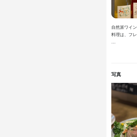
コミュニケーシ
コミュニケーシ
応募資
オープンキ
オープンキ
必須スキル
歓迎スキル
自然派ワイン
歓迎スキル
コミュニケーシ
料理は、フレ
コミュニケーシ
コミュニケーシ
オープンキ
シェフとし
ワインの開け
歓迎スキル
求める
コミュニケーシ
・美味しい料
写真
求める
・好奇心を持
・美味しい料
・誠実に仕事
求める
・好奇心を持
・チームで仕
・誠実に仕事
・美味しい料
・独立志向
・チームで仕
・好奇心を持
・独立志向の
・誠実に仕事
・シェフと
選考の
・チームで仕
・独立志向
応募後、原