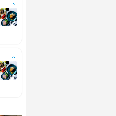
以上OK
以上OK
等)
独立実績あり
独立実績あり
ブランクOK