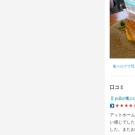
勤務地
法人名・事
東京都世田谷区奥
イレールビ
連絡先
036-421-160
連絡先
036-421-160
最終更新日2025/
法人名・事
イレールビ
法人名・事
イレールビ
最終更新日2025/
食べログで写
最終更新日2026/
口コミ
お店が選ぶ
アットホーム
い感じでした
した。またお