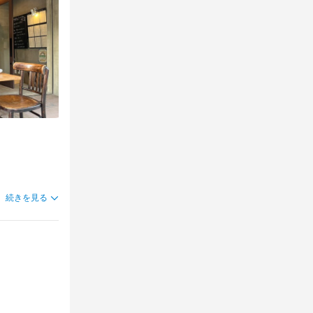
歓迎
歓迎
舗以内)
舗以内)
続きを見る
で学べます。
ハウも身につ
す。独立実績
・経験不問
服貸与もあ