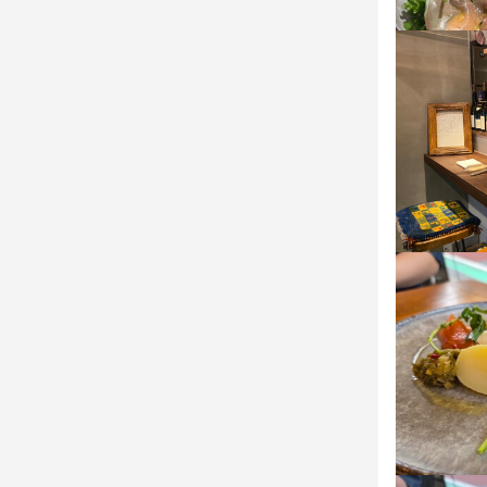
選考の
選考の
応募後、原
お店の
にご連絡くだ
応募後、原
少しでも興
irreelbis@gm
ょう。ご応
島田
お店の
少しでも興
お店の
ょう。ご応
少しでも興
店名
ょう。ご応
イレールビ
勤務地
東京都世田谷区奥
店名
イレールビ
店名
連絡先
イレールビ
036-421-160
勤務地
東京都世田谷区奥