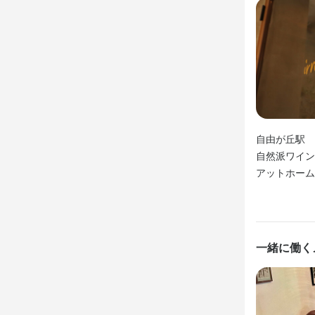
オープニングス
学歴不問
学歴不問
未
未
大学生歓迎
大学生歓迎
小さなお店(20席
小さなお店(20席
仕事内
仕事内
仕事内
調理長として
＜サービスス
調理スタッフ
モバイルオー
自由が丘駅　
お客様の席の
仕込み補助・
この仕
自然派ワイン
配膳（ドリン
アットホーム
初めてシェフ
洗い物

掃除など

この仕
【幅広いスキ
盛り付けや
【未経験から
店舗運営や
一緒に働く
研修制度や
き、成長でき
も多数あり
この仕
で、学生や主
【成果はしっ
【未経験から
昇給・賞与