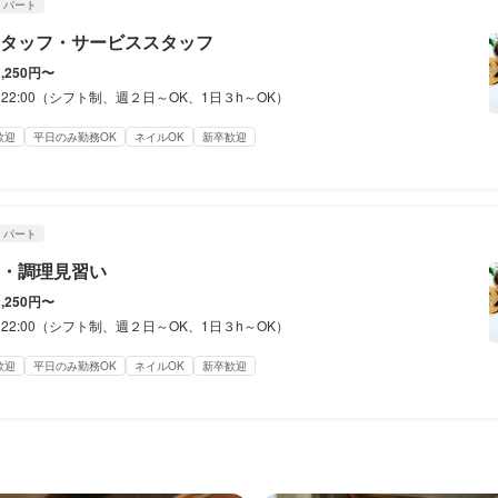
・パート
み勤務OK
み勤務OK
残業月20時間以下
終電考慮あり
終電考慮あり
転勤なし
ダブルワーク・副業OK
ダブルワーク・副業OK
長期勤務歓迎
フルタイム歓迎
フルタイム歓迎
週2日からOK
週2日からOK
週4日
週4日
タッフ・サービススタッフ
シフト制(決まった時間・曜日に働ける)
シフト制(決まった時間・曜日に働ける)
自由シフト制(毎回、時間・曜日を選べる)
自由シフト制(毎回、時間・曜日を選べる)
1,250円〜
休暇
0～22:00（シフト制、週２日～OK、1日３h～OK）
休暇
休暇
／　夏季休暇　5日　／冬季休暇　6日　／　
歓迎
平日のみ勤務OK
ネイルOK
新卒歓迎
フト
フト
(土日休み)
夏季休暇あり
年末年始休暇あり
(土日休み)
(土日休み)
土日祝のみ勤務OK
土日祝のみ勤務OK
夏季休暇あり
夏季休暇あり
年末年始休暇あり
年末年始休暇あり
・パート
・調理見習い
定めなし

定めなし

定めなし

1,250円〜
備（雇用保険、健康保険、労災保険）

備（雇用保険、健康保険、労災保険）

備（雇用保険、健康保険、労災保険）

0～22:00（シフト制、週２日～OK、1日３h～OK）
補助あり
制服貸与
研修制度あり
生産者への訪問研修あり
社内イベントあり(旅行、BBQ
歓迎
平日のみ勤務OK
ネイルOK
新卒歓迎
修制度あり
修制度あり
髪型自由
服装自由
生産者への訪問研修あり
生産者への訪問研修あり
ひげOK
ピアスOK
社内イベントあり(旅行、BBQ等)
社内イベントあり(旅行、BBQ等)
社員登用制度あり
社員登用制度あり
装自由
装自由
ひげOK
ひげOK
ネイルOK
ネイルOK
ピアスOK
ピアスOK
経験者歓迎
独立希望者歓迎
新卒歓迎
第二新卒歓迎
Uターン・Iターン歓迎
女性活躍中