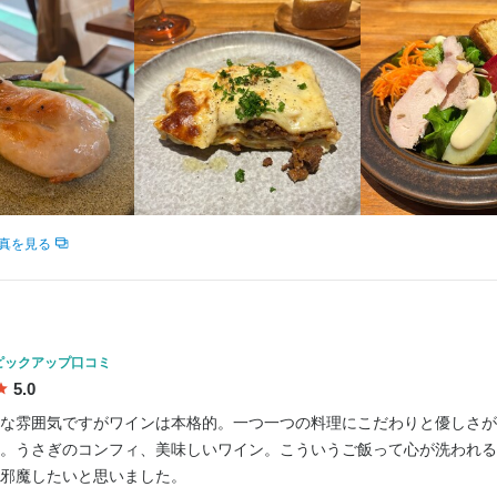
業者名
沢5-24-2 自由が丘B.L AOKI 1F
ス自由が丘
0
0
09/27
業者名
ス自由が丘
業者名
ス自由が丘
09/27
真を見る
08/06
ピックアップ口コミ
5.0
な雰囲気ですがワインは本格的。一つ一つの料理にこだわりと優しさが
。うさぎのコンフィ、美味しいワイン。こういうご飯って心が洗われる
邪魔したいと思いました。