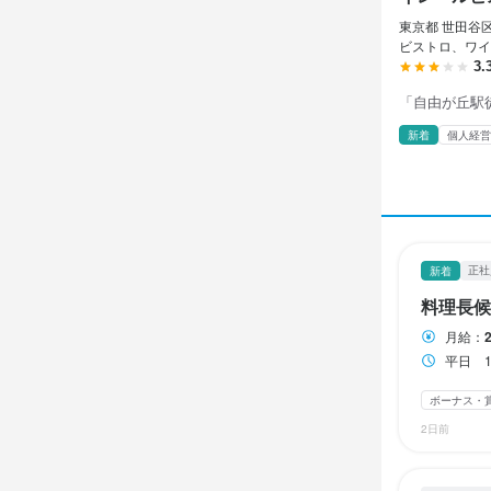
イレー
正社員
アルバイト・パ
アルバイト・パ
東京都 世田谷区 
料理長
ホール
調理補
ビストロ、ワイ
3.
「自由が丘駅
料理長
ホール
調理補
新着
個人経営
月給
時給
時給
25
1,
1,
ボーナス・賞与
昇給あり
昇給あり
交
交
試用期間
研修期間
研修期間
試用期間３
研修期間1ヵ
研修期間1ヵ
正社
新着
給与補足
給与補足
給与補足
料理長候
昇給年１回
交通費全額支
交通費全額支
月給：
22時以降２
22時以降２
平日 
ボーナス・
勤務時
2日前
勤務時
勤務時
平日　14時〜
土日祝　11
11:00～2
11:00～2