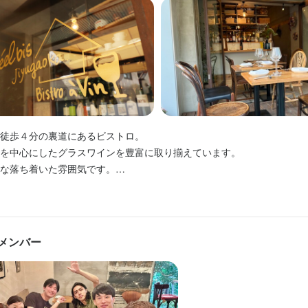
タッフ募集
経験者歓迎
経験者歓迎
独立希望者歓迎
独立希望者歓迎
駅チカ(徒歩5分以内)
新卒歓迎
新卒歓迎
個人経営(2店舗以内)
第二新卒歓迎
第二新卒歓迎
Uターン・Iターン歓迎
Uターン・Iターン歓迎
小さなお店(20席未満)
面接1回
フリーター
フリーター
留学生歓迎
留学生歓迎
主婦・主夫歓迎
主婦・主夫歓迎
女性活躍中
女性活躍中
ブランクOK
ブランクOK
駅チカ(徒歩5分以内)
駅チカ(徒歩5分以内)
個人経営(2店
個人経営(2店
未満)
未満)
スタッフの平均年齢20代
スタッフの平均年齢20代
面接1回
面接1回
容
容
容
、仕入れ、仕込み、営業、スタップ管理をしていただきます。

タッフ＞



ダー使用しております。

徒歩４分の裏道にあるビストロ。

ご案内

料理盛り付け・買い出しなど、幅広く活躍できます。

事のおすすめポイント
を中心にしたグラスワインを豊富に取り揃えています。

ク・料理）

な落ち着いた雰囲気です。

になる方、大歓迎です！自信のスキルを最大限に伸ばしてください。

事のおすすめポイント
ルが身につく環境】

製菓、高級食材・ワイン・ウイスキー・コーヒーなど幅広い知識が実践
プロへ成長】

メニュー開発、仕入れの目利き、生産者訪問研修など独立に役立つノウ
メンバー
生産者訪問研修が充実しており、未経験の方も基礎からしっかり学べま
る環境です。未経験やブランクのある方も大歓迎です。

、将来お店を持ちたい方も着実にステップアップできる環境です。学歴
事のおすすめポイント
婦（夫）、フリーターまで幅広く歓迎します。

かり評価】

プロへ成長】

はもちろん、資格やスキルに応じた手当も充実。交通費や食事補助、制