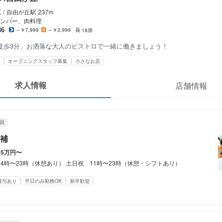
ルビス自由が丘
イレールビス自由が丘
イレールビス自由が丘
ート
ート
/
自由が丘
駅
237m
候補
スタッフ・サービススタッフ
助・調理見習い
ンバー、肉料理
36
～￥7,999
～￥2,999
18席
徒歩3分」お洒落な大人のビストロで一緒に働きましょう！
候補
スタッフ・サービススタッフ
助・調理見習い
オープニングスタッフ募集
小さなお店
0,000円〜
250円〜
250円〜
求人情報
店舗情報
あり
通費支給
通費支給
昇給あり
資格手当・スキル手当あり
資格手当・スキル手当あり
交通費支給
資格手当・スキル手当あり
インセンティブあり
インセンティブあり
ヶ月　同額
月：時給1250円〜
月：時給1250円〜
員
補
／賞与年１回
給

給

25万円〜
５％UP
５％UP
14時〜23時（休憩あり） 土日祝 11時〜23時（休憩・シフトあり）
賞与あり
平日のみ勤務OK
新卒歓迎
間
間
間
23時（休憩あり）

時〜23時（休憩・シフトあり）
2:00（シフト制、週２日～OK、1日３h～OK）
2:00（シフト制、週２日～OK、1日３h～OK）