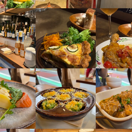
流れ
流れ
則３営業日以内に返信しております。もし、連絡がない場合は、店のメ
採用担当者からのメッセージ
さい。

則３営業日以内に返信しております。一回の面接を経て内定となります
味をお持ちでしたら、ぜひお気軽にご応募ください。一度、カジュアル
ail.com

募を心よりお待ちしております。
採用担当者からのメッセージ
味をお持ちでしたら、ぜひお気軽にご応募ください。一度、カジュアル
採用担当者からのメッセージ
募を心よりお待ちしております。
味をお持ちでしたら、ぜひお気軽にご応募ください。一度、カジュアル
募を心よりお待ちしております。
ス自由が丘
沢5-24-2 自由が丘B.L AOKI 1F
ス自由が丘
ス自由が丘
0
沢5-24-2 自由が丘B.L AOKI 1F