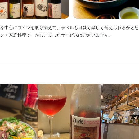
ョン能力
飲食店での調理経験
飲食店での接客経験
求人を選択する
求人を選択する
求人を選択する
求人を選択する
ョン能力
飲食店での調理経験
飲食店での接客経験
格
ッチンの小さな店ですので、お客様、スタッフとのコミニケーションが
ッチンの小さな店ですので、お客様、スタッフとのコミニケーションが
・経験
料理長候補
ホールスタッフ
調理師・調理スタッフ
調理師・調理スタッフ
時給：
月給：
月給：
月給：
1,300円〜1,800円
24万円〜45万円
25万円〜
24万円〜
・経験
正社員
バイト
正社員
正社員
を中心にワインを取り揃えて、ラベルも可愛く楽しく覚えられるかと思
・経験
ョン能力
飲食店での調理経験
飲食店での接客経験
ンチ家庭料理で、かしこまったサービスはございません。

ョン能力
飲食店での調理経験
飲食店での接客経験
ョン能力
飲食店での調理経験
飲食店での接客経験
ホールスタッフ
調理補助
店長候補
ッチンの小さな店ですので、お客様、スタッフとのコミニケーションが
月給：
時給：
時給：
28万円〜45万円
1,250円〜
1,300円〜
バイト
バイト
正社員
て、自覚を持てる方。
方、注ぎ方なども身につけることができ、食を通じての成長もあるかと
・経験
調理補助
ホールスタッフ
月給：
時給：
24万円〜40万円
1,250円〜
バイト
正社員
人物像
ョン能力
飲食店での調理経験
飲食店での接客経験
理で人を喜ばせたい方

人物像
調理師・調理スタッフ
時給：
1,250円〜1,599円
バイト
って仕事に取り組める方

理で人を喜ばせたい方

に取り組める方

人物像
って仕事に取り組める方

ホールスタッフ
時給：
1,250円〜1,599円
バイト
事することに意欲的な方

に取り組める方

理で人を喜ばせたい方

のある方
事することに意欲的な方

って仕事に取り組める方

ある方

に取り組める方

して自覚を持ち一緒に店を繁栄させてくれる方
流れ
事することに意欲的な方

のある方
則３営業日以内に返信しております。一回の面接を経て内定となります