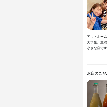
研修制度や
【しっかり評
り、駅チカ
も多数あり
成果やスキ
富でチームワ
で、学生や主
りお給料に
駅チカで通勤
【働きやすさ
【しっかり評
夏季休暇や年
成果やスキ
【柔軟なシフ
平日も出勤が
りお給料に
週2日から
アットホーム
駅チカで通勤
年末年始休
大学生、主婦
小さな店です
【柔軟なシフ
成長していま
身に付
週2日から
身に付
年末年始休
盛り付け技術
盛り付け技術
魚の知識
野
お店のこだ
魚の知識
野
メニュー開発
メニュー開発
身に付
高級食材の知識
応募資
応募資
チーズの知識
仕入れ・食材の
必須スキル
必須スキル