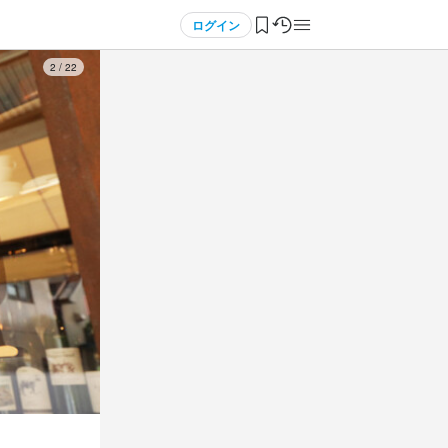
ログイン
3
/
22
3
3
3
 / 
 / 
 / 
5
5
5