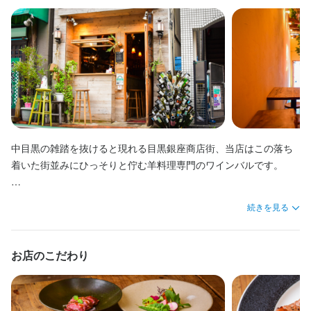
す！

応募資格
身に付くスキル
飲食店での調理経験
応募資格
包丁さばき
ワインの知識
焼酎の知識
ウイスキーの知識
肉の知識
一緒にお店を作っていきませんか？
野菜の知識
出店開業ノウハウ
店舗運営
メニュー開発
仕入れ・食材の目利き
歓迎スキル・経験
ワインの知識
焼酎の知識
ウイスキーの知識
肉の知識
野菜の知識
必須スキル・経験
歓迎スキル・経験
出店開業ノウハウ
店舗運営
メニュー開発
仕入れ・食材の目利き
コミュニケーション能力
飲食店での接客経験
調理師免許
コミュニケーション能力
飲食店での調理経験
飲食店での接客経験
調理師免許
・特になし

応募資格
身に付くスキル
・人柄を重視しています！
・調理経験3年以上
応募資格
包丁さばき
カクテル技法
ワインの知識
焼酎の知識
ウイスキーの知識
必須スキル・経験
肉の知識
野菜の知識
出店開業ノウハウ
店舗運営
メニュー開発
歓迎スキル・経験
求める人物像
必須スキル・経験
仕入れ・食材の目利き
・特になし
コミュニケーション能力
飲食店での調理経験
飲食店での接客経験
調理師免許
調理経験者で店舗マネージメントも行っていきたいという人財の
求める人物像
中目黒の雑踏を抜けると現れる目黒銀座商店街、当店はこの落ち
・特になし

歓迎スキル・経験
募集です。

着いた街並みにひっそりと佇む羊料理専門のワインバルです。

・人柄を重視しています！
応募資格
中目黒で2021年3月にオープンしたワインバルで調理スタッフの
仕入れやメニュー開発、店舗運営など、今までの経験を発揮して
コミュニケーション能力
飲食店での調理経験
飲食店での接客経験
調理師免許
人財の募集です。

活躍してください！

求める人物像
歓迎スキル・経験
新鮮な羊肉を使用し様々な調理法でお客様に提供しております。

歓迎スキル・経験
続きを見る
カウンターメインの小さなお店なので、サービス、キッチン問わ
野菜は定番野菜から珍しい野菜まで旨味がしっかりと乗った美味
コミュニケーション能力
中目黒で昨年3月にオープンしたワインバルで中心人物となれる人
カウンターメインの小さなお店なので、サービス、キッチン問わ
コミュニケーション能力
飲食店での調理経験
飲食店での接客経験
調理師免許
ずお客様とのコミュニケーションが大事になります。

しい旬の野菜たちをお届けします。

財の募集です。

ずお客様とのコミュニケーションが大事になります。

求める人物像
おもてなしの心を大切にお客様を楽しませてあげてください！

未経験者でもマンツーマンで丁寧に教えていきます！

おもてなしの心を大切にお客様を楽しませてあげてください！

お店のこだわり
厳選された食材を駆使した料理は、ジャンルに捕らわれることな
未経験からでも一から丁寧にマンツーマンで教えます！

経験者は仕入れ、メニュー開発、店舗運営など、今までの経験を
無冷凍の状態で空輸された羊肉は鮮度抜群で、ラムが苦手という
求める人物像
求める人物像
く、世界各国、様々な技法を用いた羊肉料理で拘りの一皿へと仕
少しずつ出来ることを増やしていきましょう！

発揮して活躍してください！

無冷凍の状態で空輸された羊肉は鮮度抜群で、ラムが苦手という
お客様でも当店のラムは美味しく食べられるというお言葉も頂い
上げます。

カウンターメインの小さなお店なので、サービス、キッチン問わ
お客様でも当店のラムは美味しく食べられるというお言葉も頂い
未経験からでも一から丁寧にマンツーマンで教えます！

中目黒で昨年3月にオープンしたワインバルで中心人物となれる人
ております！
