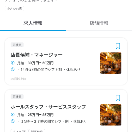
応募履歴
3
 / 
5
小さなお店
WEB履歴書
LambCHAN
LambCHAN
LambCHAN
LambCHAN
LambCHAN
LambCHAN
求人情報
店舗情報
正社員
正社員
正社員
正社員
アルバイト・パート
アルバイト・パート
店長候補・マネージャー
ホールスタッフ・サービススタッフ
料理長候補
調理師・調理スタッフ
ホールスタッフ・サービススタッフ
調理師・調理スタッフ
スカウト・メルマガ受信設定
ヘルプ・お問い合わせフォーム
正社員
店長候補・マネージャー
ホールスタッフ・サービススタッフ
料理長候補
調理師・調理スタッフ
ホールスタッフ・サービススタッフ
調理師・調理スタッフ
店長候補・マネージャー
掲載をご検討の店舗様へ
月給
月給
月給
月給
時給
時給
300,000円〜500,000円
250,000円〜350,000円
300,000円〜500,000円
250,000円〜350,000円
1,300円〜
1,300円〜
月給：
30万円〜50万円
食べログ求人PRESS
・14時-27時の間でシフト制 ・休憩あり
昇給あり
昇給あり
昇給あり
昇給あり
昇給あり
昇給あり
交通費支給
交通費支給
交通費支給
交通費支給
交通費支給
交通費支給
扶養内勤務OK
扶養内勤務OK
プライバシーポリシー
30日以上前
試用期間
試用期間
研修期間
研修期間
利用規約
勤務時間
勤務時間
最長3ヶ月の試用期間あり（給与変動なし）
最長３か月の試用期間あり（給与変動なし）
・研修期間あり（時給変わらず）
・研修期間あり（時給変わらず）
正社員
企業情報
・１5時〜２７時の間でシフト制

・15時-27時の間でシフト制

給与補足
給与補足
・休憩あり
・休憩あり
ホールスタッフ・サービススタッフ
・22時以降は時給25％アップ
・22時以降は時給25％アップ
勤務時間
勤務時間
終電考慮あり
終電考慮あり
シフト制
シフト制
月給：
25万円〜35万円
・１5時〜２７時の間でシフト制 ・休憩あり
・14時-27時の間でシフト制

・１5時〜２７時の間でシフト制

・休憩あり
・休憩あり
ネイルOK
新卒歓迎