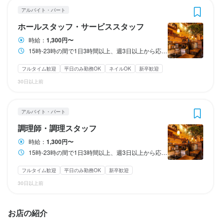
特徴
【ホールスタッフ】

開店前の仕込み、料理の調理、盛り付け、洗い場などの調理業務
アルバイト・パート
特徴
ご案内、オーダー受付、ドリンク作成、配膳、接客、会計、テー
全般をお任せします。

未経験者歓迎
仕事内容
独立希望者歓迎
新卒歓迎
第二新卒歓迎
フリーター歓迎
ホールスタッフ・サービススタッフ
ブルの片付けなどのホール業務全般をお任せします。

大学生歓迎
仕事内容
主婦・主夫歓迎
女性活躍中
ブランクOK
小さなお店(20席未満)
未経験者歓迎
独立希望者歓迎
新卒歓迎
第二新卒歓迎
フリーター歓迎
また、小さいお店なので、ご案内、オーダー受付、ドリンク作
時給：
1,300円〜
即日勤務OK
【調理スタッフ】

大学生歓迎
主婦・主夫歓迎
ブランクOK
小さなお店(20席未満)
即日勤務OK
将来的には、売上・コストの数値管理、シフト管理、他のスタッ
成、接客、会計などのホール業務もお任せすることになります。

【調理スタッフ】

15時-23時の間で1日3時間以上、週3日以上から応相談
開店前の仕込み、料理の調理、盛り付け、洗い場などの調理業務
フへの指導・育成などの業務もお任せします。
開店前の仕込み、料理の調理、盛り付け、洗い場などの調理業務
全般をお任せします。

将来的には、料理長候補として、仕入れ、食材管理、メニュー開
フルタイム歓迎
平日のみ勤務OK
ネイルOK
新卒歓迎
仕事内容
仕事内容
全般をお任せします。

また、小さいお店ですので、慣れてきたら、ご案内、オーダー受
発、他の調理スタッフへの指導・育成などの業務もお任せしま
30日以上前
小さいお店なので、慣れてきたら、ご案内、オーダー受付、ドリ
付、ドリンク作成、接客、会計など、ホール業務もお任せしてい
この仕事のおすすめポイント
【ホールスタッフ】

【調理スタッフ】

す。
ンク作成、配膳、会計などもお任せしていきます。

きます。

ご案内、オーダー受付、ドリンク作成、配膳、接客、会計、テー
開店前の仕込み、料理の調理、盛り付け、洗い場などの調理業務
【独立希望者歓迎】

将来的には、料理長候補として、仕入れ、食材管理、メニュー開
アルバイト・パート
ブルの片付けなどのホール業務全般をお任せします。

全般をお任せします。

店舗運営のノウハウ、仕入れ業者の紹介など、将来の独立に向け
発、他の調理スタッフへの指導・育成などの業務もお任せしま
将来的には、料理長候補として、仕入れ、食材管理、メニュー開
将来的には、売上・コストの数値管理、シフト管理、他のスタッ
調理師・調理スタッフ
また小さいお店なので、慣れてきたら、ご案内、オーダー受付、
身に付くスキル
必要なことはすべて教えます。
す。
発、他の調理スタッフへの指導・育成などの業務もお任せしま
フへの指導・育成などの業務もお任せします。
ドリンク作成、配膳、接客、会計などもお任せしていきます。

時給：
1,300円〜
包丁さばき
ワインの知識
焼酎の知識
ウイスキーの知識
肉の知識
す。
15時-23時の間で1日3時間以上、週3日以上から応相談
出店開業ノウハウ
店舗運営
メニュー開発
仕入れ・食材の目利き
将来的には、仕入れ、食材管理、メニュー開発、他の調理スタッ
身に付くスキル
身に付くスキル
フルタイム歓迎
平日のみ勤務OK
新卒歓迎
この仕事のおすすめポイント
フへの指導・育成などの業務もお任せします。
この仕事のおすすめポイント
30日以上前
ワインの知識
焼酎の知識
ウイスキーの知識
肉の知識
野菜の知識
包丁さばき
ワインの知識
焼酎の知識
ウイスキーの知識
肉の知識
応募資格
おいしいまかないが食べれます！
出店開業ノウハウ
店舗運営
メニュー開発
仕入れ・食材の目利き
野菜の知識
出店開業ノウハウ
店舗運営
メニュー開発
仕入れ・食材の目利き
小さいお店なので、店舗裁量で動けることが多く、

必須スキル・経験
身に付くスキル
お店の紹介
良い提案はすぐに取り入れて日々進化していく事のできる環境で