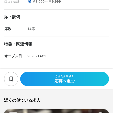
￥8,000～￥9,999
口コミ集計
席・設備
席数
14席
特徴・関連情報
オープン日
2020-03-21
かんたん30秒！
応募へ進む
近くの似ている求人
Ya