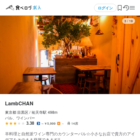
応募画面へ進む
応募画面へ進む
応募画面へ進む
応募画面へ進む
応募画面へ進む
応募画面へ進む
メニュー
ログイン
3
/
19
ログイン・無料会員登録
食べログ求人TOP
求人検索
マイページ管理
閲覧履歴
LambCHAN
東京都 目黒区 /
祐天寺
駅
498m
気になる求人
バル、ワインバー
3.38
～￥5,999
－
14席
検索履歴・保存した条件
羊料理と自然派ワイン専門のカウンターバル☆小さなお店で貴方のアイ
デアをそのまま発揮できます!!