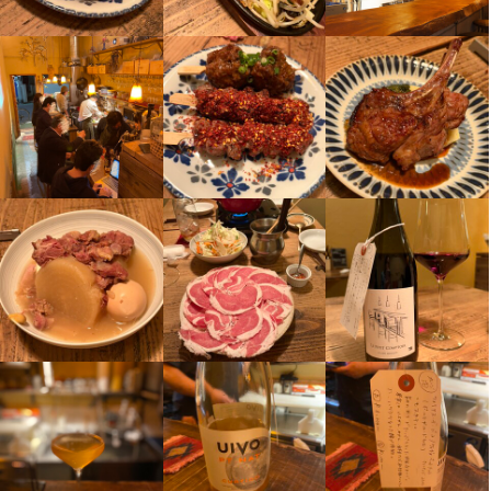
アフターコロナ時代を見据え飲食業界は変化の時に来ています。

羊料理を販売するキッチンカーも運営しております。

得ます。

興味のある方はこちらも是非ご検討ください。
興味のある方はこちらも是非ご検討ください。
柔軟で創造性のあるアイデアを出し合って失敗を恐れずチャレン
興味のある方はこちらも是非ご検討ください。
一緒に新しい挑戦を楽しんでいきましょう！
店名
ジし続ける、そんなチームを造っていきましょう！

店名
LambCHAN
今後も羊料理に限らず店舗展開を予定しており、あなたのアイデ
LambCHAN
お店の採用担当者からのメッセージ
お店の採用担当者からのメッセージ
アが採用され、責任者として新店舗をお任せすることも十分あり
お店の採用担当者からのメッセージ
勤務地
得ます。

少しでも興味をお持ちでしたら、ぜひお気軽にご応募ください！

少しでも興味をお持ちでしたら、ぜひお気軽にご応募ください！

勤務地
東京都目黒区上目黒4-9-4
少しでも興味をお持ちでしたら、ぜひお気軽にご応募ください！

一緒に新しい挑戦を楽しんでいきましょう！

一度、カジュアルにお話しましょう。ご応募を心よりお待ちして
一度、カジュアルにお話しましょう。ご応募を心よりお待ちして
東京都目黒区上目黒4-9-4
一度、カジュアルにお話しましょう！ご応募を心よりお待ちして
おります。
おります。
おります。
法人名・事業者名
羊料理を販売するキッチンカーも運営しております。

法人名・事業者名
株式会社CUBE
興味のある方はこちらも是非ご検討ください。
株式会社CUBE
最終更新日2026/04/15
お店の採用担当者からのメッセージ
最終更新日2026/04/15
店名
店名
店名
LambCHAN
LambCHAN
少しでも興味をお持ちでしたら、ぜひお気軽にご応募ください！

LambCHAN
一度、カジュアルにお話しましょう！ご応募を心よりお待ちして
おります。
勤務地
勤務地
勤務地
東京都目黒区上目黒4-9-4
東京都目黒区上目黒4-9-4
東京都目黒区上目黒4-9-4