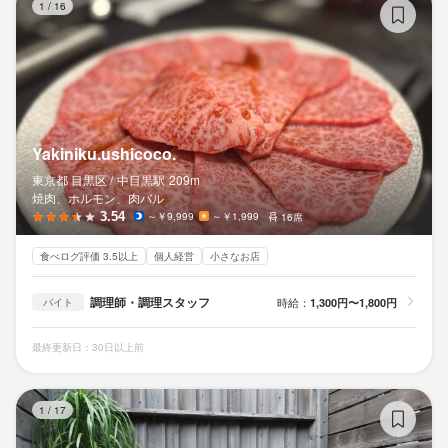
1
/
16
Yakiniku.ushicoco.
東京都 目黒区 /
中目黒
駅
209m
焼肉、ホルモン、肉バル
3.54
～￥9,999
～￥1,999
16席
食べログ評価 3.5以上
個人経営
小さなお店
調理師・調理スタッフ
時給：
1,300円〜1,800円
バイト
最終更新日：30日以上前
ア
1
/
17