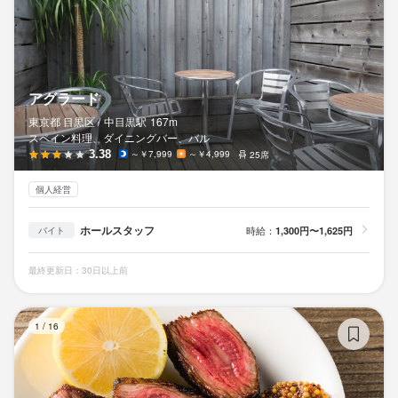
アグラード
東京都 目黒区 /
中目黒
駅
167m
スペイン料理、ダイニングバー、バル
3.38
～￥7,999
～￥4,999
25席
個人経営
ホールスタッフ
時給：
1,300円〜1,625円
バイト
最終更新日：30日以上前
R
1
/
16