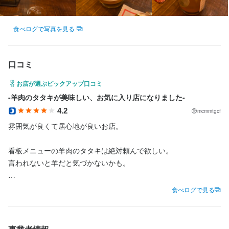
法人名・事業者名
法人名・事業者名
法人名・事業者名
株式会社CUBE
株式会社CUBE
株式会社CUBE
店名
食べログで写真を見る
LambCHAN
最終更新日2023/01/19
最終更新日2023/01/19
最終更新日2023/01/19
口コミ
勤務地
東京都目黒区上目黒4-9-4
お店が選ぶピックアップ口コミ
-羊肉のタタキが美味しい、お気に入り店になりました-
法人名・事業者名
4.2
mcmmtgcf
株式会社CUBE
雰囲気が良くて居心地が良いお店。

最終更新日2023/01/19
看板メニューの羊肉のタタキは絶対頼んで欲しい。

言われないと羊だと気づかないかも。

お肉の旨味、さっぱりした食感、

食べログで見る
リピート決定です！

ラムチョップやラムウンセンも食べてみたかったな。