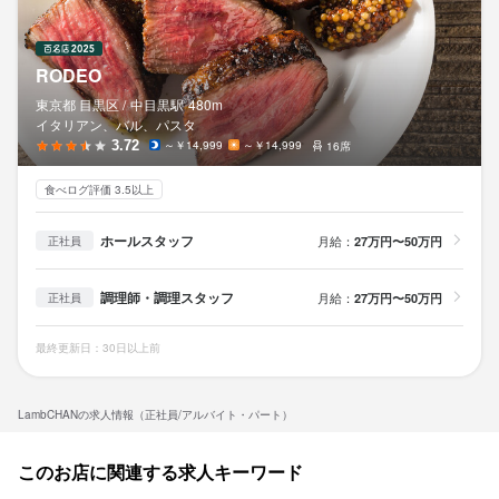
RODEO
東京都 目黒区 /
中目黒
駅
480m
イタリアン、バル、パスタ
3.72
～￥14,999
～￥14,999
16席
食べログ評価 3.5以上
ホールスタッフ
月給：
27万円〜50万円
正社員
調理師・調理スタッフ
月給：
27万円〜50万円
正社員
最終更新日：30日以上前
LambCHANの求人情報（正社員/アルバイト・パート）
このお店に関連する求人キーワード