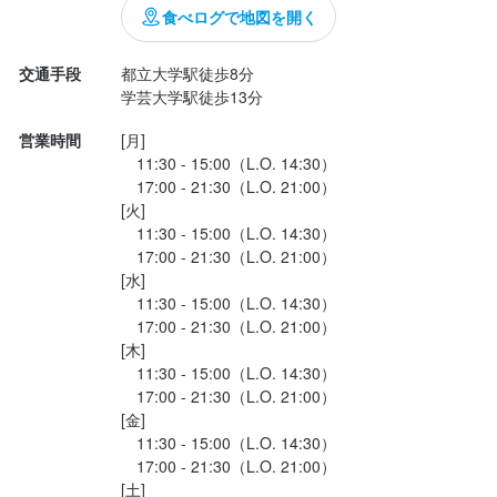
幅広いシーンで使いやすい空...
一度、カジュアルにお話しましょう。ご応募を心よりお待ちして
食べログで地図を開く
おります。
交通手段
都立大学駅徒歩8分

学芸大学駅徒歩13分
営業時間
[月]

　11:30 - 15:00（L.O. 14:30）

店名
　17:00 - 21:30（L.O. 21:00）

Burger POLICE
[火]

　11:30 - 15:00（L.O. 14:30）

　17:00 - 21:30（L.O. 21:00）

勤務地
[水]

東京都目黒区碑文谷4-24-16 104
　11:30 - 15:00（L.O. 14:30）

　17:00 - 21:30（L.O. 21:00）

連絡先
[木]

036-303-1104
　11:30 - 15:00（L.O. 14:30）

　17:00 - 21:30（L.O. 21:00）

[金]

法人名・事業者名
　11:30 - 15:00（L.O. 14:30）

（株）バーガーポリス
　17:00 - 21:30（L.O. 21:00）

[土]
