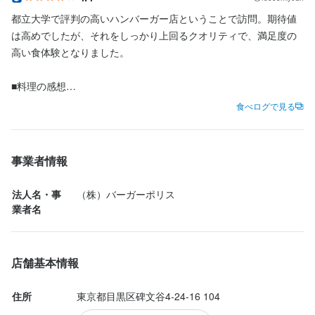
必須スキル・経験
都立大学で評判の高いハンバーガー店ということで訪問。期待値
法人名・事業者名
コミュニケーション能力
は高めでしたが、それをしっかり上回るクオリティで、満足度の
（株）バーガーポリス
高い食体験となりました。

歓迎スキル・経験
コミュニケーション能力
■料理の感想

最終更新日2026/04/07
まず特筆すべきは全体のバランスの良さ。パティは肉の旨みがし
食べログで見る
っかりと感じられながらも重たすぎず、ジューシーさと軽やかさ
求める人物像
を両立しています。バンズは香ばしく、食感も程よく、具材との
一体感をしっかり支えています。ソースやトッピングも主張しす
事業者情報
・美味しい料理で人を喜ばせたい方

ぎることなく、それぞれが役割を果たしている印象。見た目のイ
・好奇心を持って仕事に取り組める方

ンパクトだけでなく、「純粋に美味しいハンバーガー」を追求し
法人名・事
（株）バーガーポリス
・誠実に仕事に取り組める方

ている一皿でした。

業者名
・チームで仕事することに意欲的な方

・独立志向のある方
■店の雰囲気

土曜夜訪問、並びはありませんが店内は満席。

店舗基本情報
夜はコースメニューもあり、バーガー以外のメニューも充実して
お店の採用担当者からのメッセージ
いるので、カジュアルにハンバーガーを楽しむと言うよりは腰を
住所
東京都目黒区碑文谷4-24-16 104
据えて楽しむ雰囲気。デートやちょっとしたご褒美ランチなど、
少しでも興味をお持ちでしたら、ぜひお気軽にご応募ください。