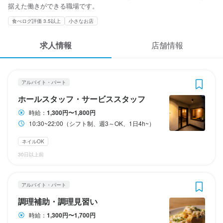
応募履歴
据えた働きができる職場です。
3
3
 / 
 / 
5
5
食べログ評価 3.5以上
小さなお店
WEB履歴書
Burger POLICE
Burger POLICE
アルバイト・パート
アルバイト・パート
求人情報
店舗情報
ホールスタッフ・サービススタッフ
調理補助・調理見習い
スカウト・メルマガ受信設定
ヘルプ・お問い合わせフォーム
アルバイト・パート
ホールスタッフ・サービススタッフ
調理補助・調理見習い
ホールスタッフ・サービススタッフ
掲載をご検討の店舗様へ
時給
時給
1,300円〜1,800円
1,300円〜1,700円
時給：
1,300円〜1,800円
食べログ求人PRESS
昇給あり
交通費支給
交通費支給
10:30~22:00（シフト制、週3～OK、1日4h~）
プライバシーポリシー
給与補足
ネイルOK
利用規約
勤務時間
交通費支給あり
30日以上前
企業情報
11:30~22:00（シフト制、週３～OK、1日３h~）
終電考慮あり
フルタイム歓迎
週4日以上OK
シフト制
アルバイト・パート
勤務時間
調理補助・調理見習い
10:30~22:00（シフト制、週3～OK、1日4h~）
休日・休暇
時給：
1,300円〜1,700円