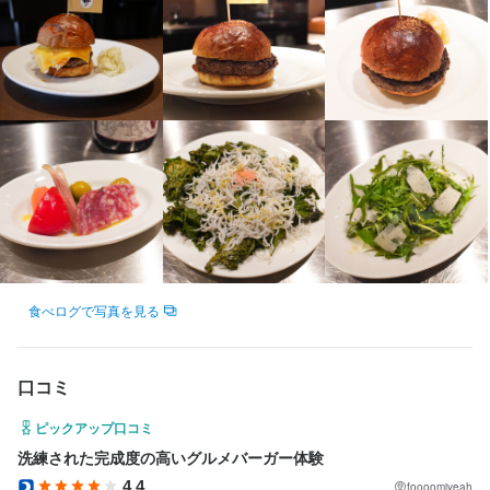
お店の採用担当者からのメッセージ
給、まかない・食事補助あり、社会保険完備で安心して働ける環
飲食のスキルを学びたい方はぜひご応募ください。

境です。制服貸与はもちろん、髪型やひげ、ネイル、ピアスも自
飲食スキルだけでなく、店舗の運営上気を付けることも学べま
由なので自分らしく働けます。

す。

やる気のあるかたに教えていきたいので、まずは気軽に面接しま
【プライベートも充実】

しょう！
月8日以上の休みがあり、シフト制で予定も調整しやすいです。終
電も考慮するので無理なく働けますし、残業も月20時間以下と少
なめ。オンオフのメリハリをつけて、プライベートも大切にでき
ます。
店名
Burger POLICE
食べログで写真を見る
身に付くスキル
ラテアート
ワインの知識
コーヒーの知識
サービスマナー
テーブルマナー
勤務地
出店開業ノウハウ
店舗運営
メニュー開発
口コミ
東京都目黒区碑文谷4-24-16 104
ピックアップ口コミ
応募資格
連絡先
洗練された完成度の高いグルメバーガー体験
036-303-1104
4.4
foooomiyeah