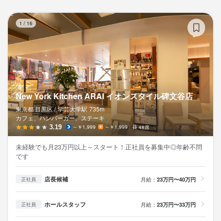
Ne
1
/
16
New York Kitchen ARAI イオンスタイル碑文谷店
東京都 目黒区 /
学芸大学
駅
735m
カフェ、ハンバーガー、ステーキ
3.19
～￥1,999
～￥1,999
48席
未経験でも月23万円以上～スタート！正社員を募集中◎年齢不問
です
店長候補
月給：
23万円〜40万円
正社員
ホールスタッフ
月給：
23万円〜33万円
正社員