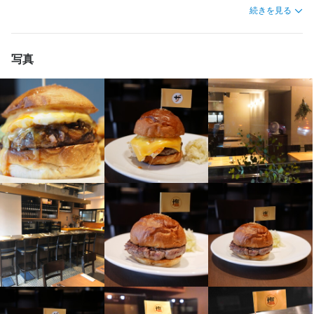
簡単な仕込みや調理補助、洗い物をやってもらいます。料理に興
料理だけでなくワインやビールとのペアリング等も学べるため、
続きを見る
レストランとしてのスキルをまるっと学べます。

他にもメニュー開発のコツや経営上の考え方など、料理人以外の
仕事内容
大事なスキルも学べるので、将来につながるスキルを身に付ける
写真
この仕事のおすすめポイント
ことができるのが魅力です。

【ホールスタッフ】

しっかりとていねいな説明で教えるので、昔ながらの職人気質が
ホールの接客を中心にのち、顧客満足の向上を心がけて前向きで
【独立希望者歓迎】

ない職場としても魅力の一つです。
元気ある方お待ちしています！

店舗運営のノウハウ、仕入れ業者の紹介など、将来の独立に向け
今後はスタッフの管理を中心にサービス品質の維持はもちろん店
必要なことはすべて教えます。

舗全体のリーダーシップをとっていただければと思っておりま
【成果に応じた昇給アリ】

目標の達成度合いやスキルアップの度合いによって、給与はどん
この仕事のおすすめポイント
【幅広いスキルが身につく環境】

身に付くスキル
独立を目指す方やフリーター、ブランクのある方も大歓迎。20代
中心の若いスタッフが活躍中で、女性も多数在籍しています。

包丁さばき
ワインの知識
肉の知識
魚の知識
野菜の知識
【あなたの頑張りをしっかり評価】

昇給制度があり、成果や成長はしっかり評価します。交通費支