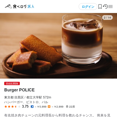
応募画面へ進む
応募画面へ進む
メニュー
ログイン
3
/
14
ログイン・無料会員登録
食べログ求人TOP
求人検索
マイページ管理
閲覧履歴
Burger POLICE
気になる求人
東京都 目黒区 /
都立大学
駅
572m
ハンバーガー、ビストロ、バル
検索履歴・保存した条件
3.75
～￥5,999
～￥2,999
22席
有名焼き肉チェーンの元料理長から料理を教わるチャンス。 将来を見