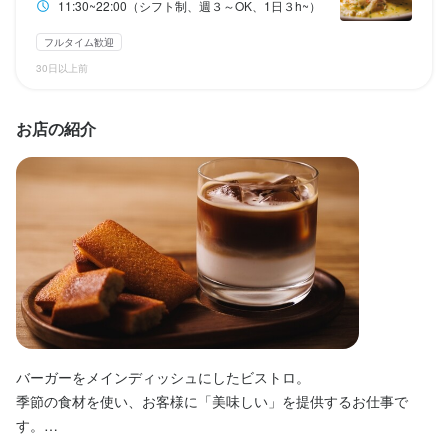
終電考慮あり
残業月20時間以下
長期勤務歓迎
週2日からOK
週4日以上OK
11:30~22:00（シフト制、週３～OK、1日３h~）
2週間ごとのシフト制
シフト制
フルタイム歓迎
月8日以上休みあり
30日以上前
休日・休暇
待遇
2週間ごとのシフト制
お店の紹介
契約期間の定め無し

月8日以上休みあり
社会保険完備
まかない・食事補助あり
社会保険完備
制服貸与
社員登用制度あり
髪型自由
待遇
ひげOK
ピアスOK
契約期間の定め無し

社会保険完備
特徴
まかない・食事補助あり
社会保険完備
制服貸与
社員登用制度あり
髪型自由
未経験者歓迎
独立希望者歓迎
フリーター歓迎
ひげOK
ネイルOK
ピアスOK
バーガーをメインディッシュにしたビストロ。

仕事内容
特徴
季節の食材を使い、お客様に「美味しい」を提供するお仕事で
【調理スタッフ】

す。

未経験者歓迎
独立希望者歓迎
フリーター歓迎
大学生歓迎
主婦・主夫歓迎
ブランクOK
小さなお店(20席未満)
スタッフの平均年齢20代