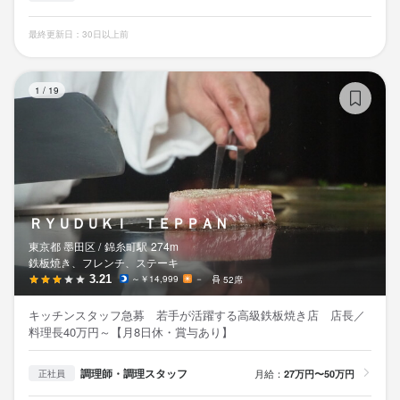
最終更新日：30日以上前
Ｒ
1
/
19
ＲＹＵＤＵＫＩ ＴＥＰＰＡＮ
東京都 墨田区 /
錦糸町
駅
274m
鉄板焼き、フレンチ、ステーキ
3.21
～￥14,999
－
52席
キッチンスタッフ急募 若手が活躍する高級鉄板焼き店 店長／
料理長40万円～【月8日休・賞与あり】
調理師・調理スタッフ
月給：
27万円〜50万円
正社員