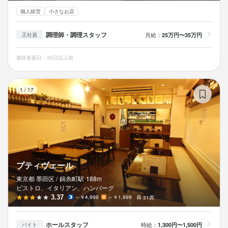
個人経営
小さなお店
調理師・調理スタッフ
月給：
25万円〜35万円
正社員
最終更新日：30日以上前
プ
1
/
17
プティヴェール
東京都 墨田区 /
錦糸町
駅
188m
ビストロ、イタリアン、ハンバーグ
3.37
～￥4,999
～￥1,999
31席
ホールスタッフ
時給：
1,300円〜1,500円
バイト