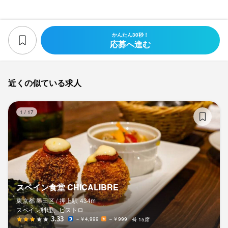
かんたん30秒！
応募へ進む
近くの似ている求人
ス
1
/
17
スペイン食堂 CHICALIBRE
東京都 墨田区 /
押上
駅
434m
スペイン料理、ビストロ
3.33
～￥4,999
～￥999
15席