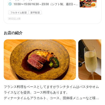
10:00〜15:00/16:30～23:00（シフト制、週2日～OK、1日5h～OK）
休日・休暇
休日・休暇
フルタイム歓迎
新卒歓迎
月8日休み
30日以上前
月8日以上休みあり
土日祝のみ勤務OK
お店の紹介
待遇
待遇
社会保険(厚生年金、雇用保険、健康保険)
•社会保障完備

•室内禁煙
まかない・食事補助あり
社会保険完備
制服貸与
髪型自由
ピアスOK
まかない・食事補助あり
制服貸与
研修制度あり
社内イベントあり(旅行、BBQ等)
髪型自由
ひげOK
ピアスOK
特徴
駅チカ(徒歩5分以内)
特徴
学歴不問
新卒歓迎
フリーター歓迎
大学生歓迎
主婦・主夫歓迎
フランス料理をベースとしてますがランチタイムはパスタやオム
駅チカ(徒歩5分以内)
個人経営(2店舗以内)
面接1回
仕事内容
ライスなどを提供、コース料理もあります。

ディナータイムもアラカルト、コース、団体様メニューなど様々
当店では、フレンチや創作料理を提供しており、正社員の調理ス
なのでキッチン、ホールともに色々なことが学べます！
仕事内容