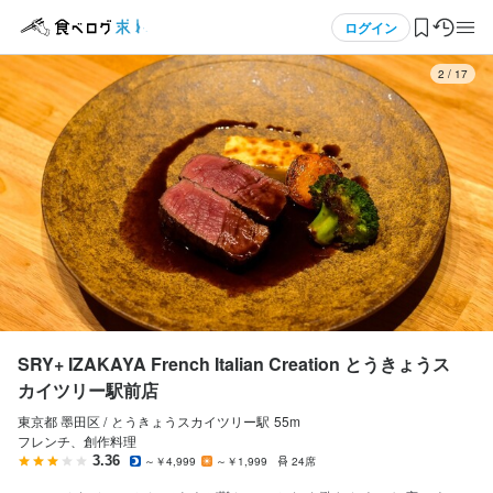
応募画面へ進む
応募画面へ進む
メニュー
ログイン
3
/
17
ログイン・無料会員登録
食べログ求人TOP
求人検索
マイページ管理
閲覧履歴
SRY+ IZAKAYA French Italian Creation とうきょうス
カイツリー駅前店
気になる求人
東京都 墨田区 /
とうきょうスカイツリー
駅
55m
フレンチ、創作料理
検索履歴・保存した条件
3.36
～￥4,999
～￥1,999
24席