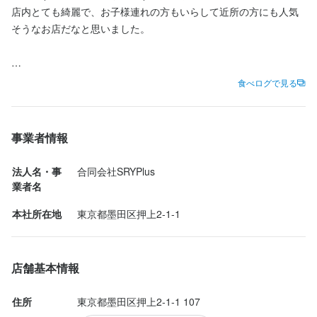
店内とても綺麗で、お子様連れの方もいらして近所の方にも人気
お店の採用担当者からのメッセージ
そうなお店だなと思いました。

少しでも興味をお持ちでしたら、ぜひお気軽にご応募ください。
一度、カジュアルにお話しましょう。ご応募を心よりお待ちして
おります。
2000円弱のコースでサラダ、スープ、メイン料理(お肉かお魚)、
食べログで見る
パン、が付いていてコスパいいなと思いました。

事業者情報
店名
法人名・事
合同会社SRYPlus
SRY+ IZAKAYA French Italian Creation とうきょうスカイツリー駅
業者名
前店
本社所在地
東京都墨田区押上2-1-1
勤務地
東京都墨田区押上2-1-1 107
店舗基本情報
連絡先
035-637-8584
住所
東京都墨田区押上2-1-1 107