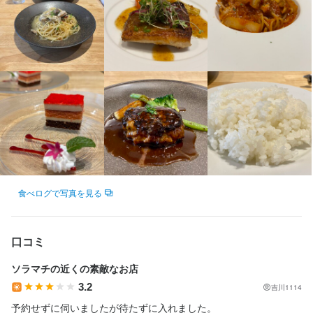
店名
キルアップできる環境です！

SRY+ IZAKAYA French Italian Creation とうきょうスカイツリー駅
前店
【充実の待遇で安心して働ける】

ボーナス・昇給制度や交通費全額支給、社会保険完備など福利厚
勤務地
生が充実。駅チカ・制服貸与・まかない・髪型自由・ピアスOKな
東京都墨田区押上2-1-1 107
ど、働きやすさにもこだわっています。

連絡先
【しっかり休める安心の勤務体制】

035-637-8584
月8日以上休めるシフト制で、プライベートとの両立も可能。ラン
チタイムのみや時短社員制度、終電考慮もあり、無理なく長く働
法人名・事業者名
ける職場です
合同会社SRYPlus
食べログで写真を見る
身に付くスキル
口コミ
最終更新日2025/11/01
包丁さばき
盛り付け技術
製パン技術
ワインの知識
ウイスキーの知識
ソラマチの近くの素敵なお店
肉の知識
魚の知識
野菜の知識
チーズの知識
食器の知識
サービスマナー
出店開業ノウハウ
店舗運営
メニュー開発
仕入れ・食材の目利き
3.2
吉川1114
予約せずに伺いましたが待たずに入れました。
