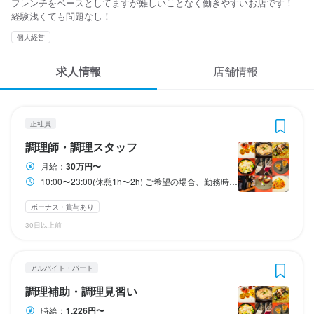
フレンチをベースとしてますが難しいことなく働きやすいお店です！
応募履歴
経験浅くても問題なし！
3
3
 / 
 / 
4
4
WEB履歴書
個人経営
SRY+ IZAKAYA French Italian Creation とうきょうスカイツリー駅前店
SRY+ IZAKAYA French Italian Creation とうきょうスカイツリー駅前店
正社員
アルバイト・パート
求人情報
店舗情報
調理師・調理スタッフ
調理補助・調理見習い
スカウト・メルマガ受信設定
ヘルプ・お問い合わせフォーム
調理師・調理スタッフ
調理補助・調理見習い
正社員
掲載をご検討の店舗様へ
調理師・調理スタッフ
月給
時給
300,000円〜
1,226円〜
食べログ求人PRESS
月給：
30万円〜
ボーナス・賞与あり
昇給あり
交通費支給
昇給あり
交通費支給
10:00〜23:00(休憩1h〜2h) ご希望の場合、勤務時間ご相談ください。
プライバシーポリシー
ボーナス・賞与あり
利用規約
勤務時間
勤務時間
30日以上前
企業情報
10:00〜23:00(休憩1h〜2h)

10:00〜15:00/16:30～23:00（シフト制、週2日～OK、1日5h～O
ご希望の場合、勤務時間ご相談ください。
K）
アルバイト・パート
ランチタイムのみ勤務OK
ランチタイムのみ勤務OK
終電考慮あり
終電考慮あり
時短社員制度あり
ダブルワーク・副業OK
長期勤務歓迎
フルタイム歓迎
シフト制
長期勤務歓迎
週2日からOK
シフト制
調理補助・調理見習い
時給：
1,226円〜