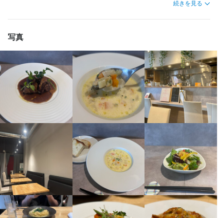
タッフとして主に前菜の調理を担当していただきます。具体的に
続きを見る
は、食材の仕込みやカット、盛り付け、味付けなど、前菜に関わ
【調理スタッフ】

る一連の業務をお任せします。経験やスキルに応じて、徐々に他
開店前の仕込み、料理の調理、盛り付け、洗い場などの調理業務
の工程も覚えていただきますのでご安心ください。

写真
全般をお任せします。

お客様への料理•ドリンクのご提供もしていただきます。

1日の平均調理数は40～59食程度で、無理のない範囲で業務を分
将来的には、料理長候補として、仕入れ、食材管理、メニュー開
担しています。仕込みや調理は営業前から準備を始め、営業中は
発、他の調理スタッフへの指導・育成などの業務もお任せしま
チームで連携しながら進めていきます。忙しい時間帯もあります
す。
が、スタッフ同士で協力しながら働ける環境です。

入社後は、先輩スタッフによるOJTを通じて丁寧に指導します。
お店の採用担当者からのメッセージ
わからないことはすぐに相談できる雰囲気があり、未経験やブラ
少しでも興味をお持ちでしたらぜひお気軽にご応募ください！一
ンクがある方も安心して成長できる体制を整えています。
度、カジュアルにお話しましょう!ご応募を心よりお待ちしており
ます!
この仕事のおすすめポイント
【本格フレンチの技術が身につく】

一流シェフのもとでフレンチや創作料理の調理技術を基礎から応
用まで学べます。未経験の方も丁寧な指導があるので、着実にス