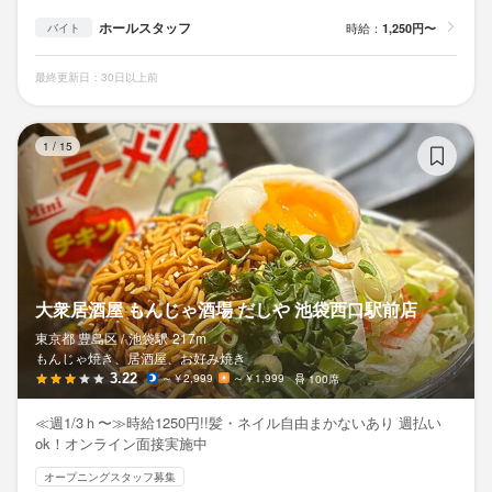
ホールスタッフ
時給：
1,250円〜
バイト
最終更新日：30日以上前
大
1
/
15
大衆居酒屋 もんじゃ酒場 だしや 池袋西口駅前店
東京都 豊島区 /
池袋
駅
217m
もんじゃ焼き、居酒屋、お好み焼き
3.22
～￥2,999
～￥1,999
100席
≪週1/3ｈ〜≫時給1250円!!髪・ネイル自由まかないあり 週払い
ok！オンライン面接実施中
オープニングスタッフ募集