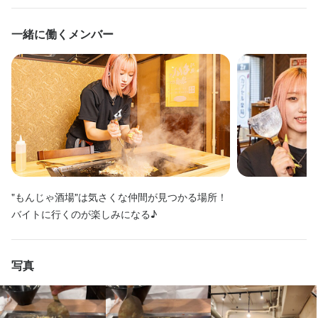
・週5日/1日8ｈ働くと…

一緒に働くメンバー
　月22万4802円＝（1150円×6ｈ＋1437円×2ｈ）×23日

・たとえば〔12：00〜24：00〕まで通しで働くと…

　1勤務で 1万4087円！= （1150円×8ｈ＋1437円×1ｈ+1725円×2
ｈ）

　※休憩1ｈ・残業手当含む
勤務時間
【勤務時間】

"もんじゃ酒場"は気さくな仲間が見つかる場所！

週1日以上 、 1日3時間以上

バイトに行くのが楽しみになる♪
朝～昼 、 昼～夕 、 夕～夜 、 夜勤 、 早朝のみ 、 昼のみ 、 夜の
み

好きな時間に働けます

写真
＜シフト例＞

■学生さんなら…19：00〜24：00など

授業やサークルと両立させながら！
