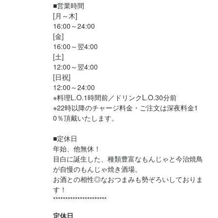
■営業時間

歓迎スキル・経験
[月～木]

16:00～24:00

＜履歴書不要＞

[金]

面接は10〜15分程度で、サクッと終了

16:00～翌4:00

[土]

＜いつも通りでOK＞

12:00～翌4:00

髪色・ピアス・ネイル・ひげ・ピアス…ぜーんぶ自由

[日祝]

12:00～24:00

経験者優遇

※料理L.O.1時間前／ドリンクL.O.30分前

二部学生歓迎

※22時以降のチャージ料金・ご注文は深夜料金1
0％頂戴いたします。

■定休日

年始、他無休！　

目白に誕生した、種類豊富なもんじゃと今治焼鳥
求める人物像
が自慢のもんじゃ焼き酒場。

こんなひとにピッタリ！

お酒との相性◎なおつまみも勢ぞろいしておりま
す！

・アルバイトがはじめて！

**********************
・人と話すのが好き！

・料理を覚えたい！

定休日