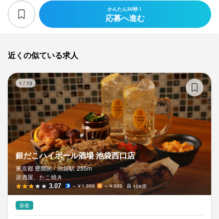
かんたん30秒！
応募へ進む
近くの似ている求人
銀
1
/
13
銀だこハイボール酒場 池袋西口店
東京都 豊島区 /
池袋
駅
235m
居酒屋、たこ焼き
3.07
～￥1,999
～￥999
108席
新着