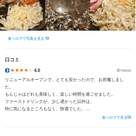
月 、 火 、 水 、 木 、 金 、 土 、 日
待遇
【特徴・メリット】

食べログで写真を見る
大量募集（10名以上）

【受動喫煙対策】

口コミ
敷地内禁煙（特定屋外喫煙場所あり、屋外に喫煙場所あり）
4.0
706552
まかない・食事補助あり
制服貸与
研修制度あり
社員登用制度あり
車通勤OK
バイク通勤OK
髪型自由
リニューアルオープンで、とても安かったので、お邪魔しまし
た。

もんじゃはどれも美味しく、楽しい時間を過ごせました。

特徴
ファーストドリンクが、少し遅かった以外は、

特に気になるところもなく、快適でした。

履歴書不要
学歴不問
未経験者歓迎
フリーター歓迎
大学生歓迎
高校生歓迎
主婦・主夫歓迎
オープニングスタッフ募集
値段も手頃で良いと思います
食べログで見る
仕事内容