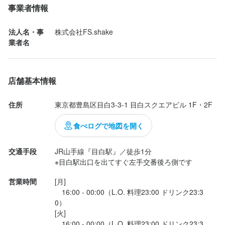
事業者情報
楽しい仲間と一緒にバイトしませんか？

法人名・事
株式会社FS.shake
【ホールスタッフ】

業者名
まずは元気に「いらっしゃいませ！」とお出迎えからスタート。

オーダー取りや料理・ドリンクの提供など、ホール業務全般をお
願いします！

店舗基本情報
＼未経験の方も大歓迎！／

住所
東京都豊島区目白3-3-1 目白スクエアビル 1F・2F
サポート体制がしっかりしているので、安心して働けます。
食べログで地図を開く
この仕事のおすすめポイント
交通手段
JR山手線『目白駅』／徒歩1分

※目白駅出口を出てすぐ左手交番後ろ側です
【髪・ピアス・ファッションタトゥー…ぜ〜んぶ自由！(一部規定
有)】

営業時間
[月]

"もんじゃ酒場"は、気軽に仲間と出会える楽しい職場です！

　16:00 - 00:00（L.O. 料理23:00 ドリンク23:3
出勤が待ち遠しくなる、働きがいのある環境。

0）

[火]

深夜にしっかり稼ぎたい方も、空いた時間で働きたい方も大歓
　16:00 - 00:00（L.O. 料理23:00 ドリンク23:3