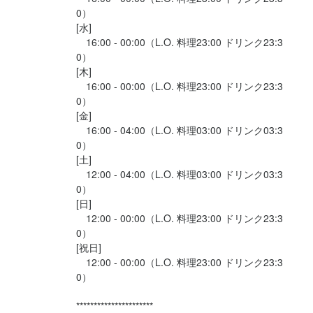
迎！

0）

自分に合った働き方が自由に選べます。

[水]

　16:00 - 00:00（L.O. 料理23:00 ドリンク23:3
【＜もんじゃ酒場＞人気のPOINT3つ！】

0）

1）毎月昇給のチャンスあり！

[木]

できる仕事が増えれば、お給料もどんどんアップ。努力がしっか
　16:00 - 00:00（L.O. 料理23:00 ドリンク23:3
0）

り報われる環境です。

[金]

　16:00 - 04:00（L.O. 料理03:00 ドリンク03:3
2）身だしなみについて

0）

髪を染めたり、ネイルを我慢したり…そんな必要は一切ありませ
[土]

ん！

　12:00 - 04:00（L.O. 料理03:00 ドリンク03:3
普段のままの自分で、あなたらしく働けます

0）

[日]

　12:00 - 00:00（L.O. 料理23:00 ドリンク23:3
3）まかない割引あり

0）

働いた後は、お得にまかないを楽しめます！

[祝日]

スタッフ満足度〔★★★〕
　12:00 - 00:00（L.O. 料理23:00 ドリンク23:3
0）

応募資格
**********************
