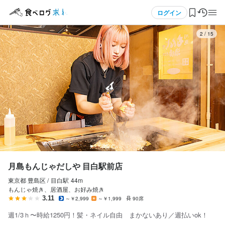
応募画面へ進む
メニュー
ログイン
3
/
15
月島もんじゃだしや 目白駅前店
アルバイト・パート
ログイン・無料会員登録
ホールスタッフ・サービススタッフ
ホールスタッフ・サービススタッフ
食べログ求人TOP
時給
1,250円〜
求人検索
昇給あり
交通費支給
マイページ管理
研修期間
※研修中は時給-50円

閲覧履歴
月島もんじゃだしや 目白駅前店
研修期間はスキルに応じて短縮します
東京都 豊島区 /
目白
駅
44m
気になる求人
給与補足
もんじゃ焼き、居酒屋、お好み焼き
時給1250円〜（22時以降：時給1562円〜）

3.11
～￥2,999
～￥1,999
90席
検索履歴・保存した条件
昇給あり

週1/3ｈ〜時給1250円！髪・ネイル自由 まかないあり／週払いok！
毎月昇給のチャンス!!
