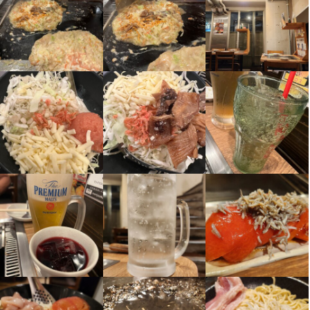
■フリーターさんなら…12：00〜20：00、22：00〜翌4：00など

ガッツリ稼げます！1勤務で1万円以上も

■主婦(夫)さんなら…12：00〜15：00など

ランチのみで、家事の合間に

【勤務期間】

短期（1ヶ月以内） / 短期（3ヶ月以内） / 長期（3ヶ月以上）
ダブルワーク・副業OK
休日・休暇
週1日以上 、 1日3時間以上

シフト自己申告（14日ごとに提出）

【シフト相談はお気軽に】

テスト期間や旅行など…なんでも相談してください

■シフト制（週 1 日以上休み）

■所定時間外労働の有無 ( 有 )

【勤務できる曜日】
