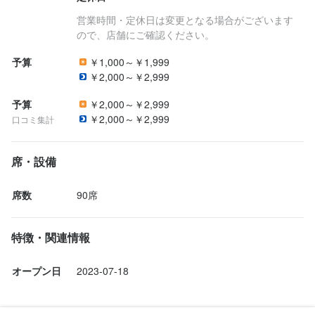
・フルタイムでがっつり稼ぎたい！

営業時間・定休日は変更となる場合がございます
・バイト仲間を作りたい！

ので、店舗にご確認ください。
・オシャレを楽しみながら働きたい！　などなど…
予算
￥1,000～￥1,999
￥2,000～￥2,999
予算
￥2,000～￥2,999
￥2,000～￥2,999
口コミ集計
店名
月島もんじゃだしや 目白駅前店
席・設備
勤務地
席数
90席
東京都豊島区目白3-3-1 目白スクエアビル 1F・2F
特徴・関連情報
法人名・事業者名
株式会社FS.shake
オープン日
2023-07-18
最終更新日2024/12/04