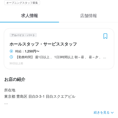
応募履歴
オープニングスタッフ募集
時給1250円～＋交通費全額支給

(22時以降:時給1562円～)

WEB履歴書
求人情報
店舗情報
※高校生も時給変動なし!!

スカウト・メルマガ受信設定
アルバイト・パート
【Point】

ヘルプ・お問い合わせフォーム
タイムカードは1分単位なので、無駄なく稼げで、時間通りにお仕
ホールスタッフ・サービススタッフ
事できます

時給：
1,250円〜
掲載をご検討の店舗様へ
【勤務時間】 週1日以上 、 1日3時間以上 朝～昼 、 昼～夕 、 夕～夜 、 夜勤 、 早朝のみ 、 昼のみ 、 夜のみ 好きな時間に働けます ＜シフト例＞ ■学生さんなら…19：00〜24：00など 授業やサークルと両立させながら！ ■フリーターさんなら…12：00〜20：00、22：00〜翌4：00など ガッツリ稼げます！1勤務で1万円以上も ■主婦(夫)さんなら…12：00〜15：00など ランチのみで、家事の合間に 【勤務期間】 短期（1ヶ月以内） / 短期（3ヶ月以内） / 長期（3ヶ月以上）
支払い方法：月1回

食べログ求人PRESS
30日以上前
交通費:全額支給
プライバシーポリシー
お店の紹介
利用規約
収入例
【月収例】系列店舗1150円時給の場合

企業情報
所在地	

・週2日/1日6ｈ働くと…

東京都 豊島区 目白3-3-1 目白スクエアビル 

　月7万1870円＝（1150円×5ｈ＋1437円×1ｈ）×10日

アクセス

・週3日/1日6ｈ働くと…

続きを見る
　月9万7162円＝（1150円×4ｈ＋1437円×2ｈ）×13日

山手線 目白駅 駅 徒歩 1分