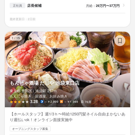
店長候補
月給：
29万円〜37万円
正社員
最終更新日：2日前
も
1
/
15
もんじゃ酒場 だしや 池袋東口店
東京都 豊島区 /
池袋
駅
257m
もんじゃ焼き、居酒屋、お好み焼き
3.28
～￥2,999
～￥1,999
76席
【ホールスタッフ】週1/3ｈ〜時給1250円髪ネイル自由まかないあ
り週払いok！オンライン面接実施中
オープニングスタッフ募集