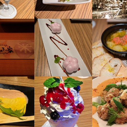
迎だから、アナタらしい働き方が見つかります
レギュラー勤務まで

事のおすすめポイント
片づけ　など

迎だから、アナタらしい働き方が見つかります
安心のOJT研修】

理、スタッフの育成、シフト管理にとどまらず、

やブランドについて学ぶ集合研修を実施！

査をもとにした販売促進企画など、幅広い業務を担当できます。

2回）

、先輩がいる教育店舗で実践的に業務を習得。

は大きな裁量権が与えられており、店舗運営の中心として活躍可能！

JT研修で、しっかり成長できる環境です！

2回）

など役職がある人のみ

ての視点を持つことで、経営への意識が高まり、貴重な経験を積める環
度あり

い安心のサポート体制】

など役職がある人のみ

つき、1万円支給

度あり

（1食200円）

場それぞれに専任のエリアマネージャーが在籍！

事のおすすめポイント
つき、1万円支給

ラオケ系列店：50%OFF、飲食店：20%OFF)

とがあれば、すぐに相談できるので安心です。

（1食200円）

ご家族の使用もOK

安心のOJT研修】

ラオケ系列店：50%OFF、飲食店：20%OFF)

ッグエコーでも社割が使えます

やブランドについて学ぶ集合研修を実施！

スケールメリット！他店舗とのつながりも◎】

ご家族の使用もOK



、先輩がいる教育店舗で実践的に業務を習得。

舗を持ち、スタッフは約3,000名在籍！

ッグエコーでも社割が使えます



JT研修で、しっかり成長できる環境です！

が強く、忙しいときは協力し合える環境です。



合いながら、楽しく働けます！


なPOINTが／

心感＆安定感

い安心のサポート体制】

なPOINTが／

＆福利厚生アリ

場それぞれに専任のエリアマネージャーが在籍！

心感＆安定感

な仲良し

格
とがあれば、すぐに相談できるので安心です。
