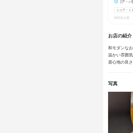
[ア・パ]14:30～
【例】

1日4時間 / 
■制服貸与

■制服貸与

◇学業と両立
「学校の授業
シニア・ミ
1日4時間 / 
自由シフトな
30日以上前
「学校の授業
テスト週間は
＼うれしい従
＼うれしい従
自由シフトな
わがまま言い
◇系列飲食店：
◇系列飲食店：
テスト週間は
お店の紹介
◆ビッグエコ
◆ビッグエコ
わがまま言い
◇レギュラー
まかない・食事
まかない・食事
1日6.5時間 /
和モダンなお
◇レギュラー
「安定収入を
温かい雰囲気
1日6.5時間 /
ガッツリレギ
居心地の良さ
特徴
特徴
「安定収入を
今はトレーナ
ガッツリレギ
学歴不問
学歴不問
未
未
今はトレーナ
◇頑張れ！夢
女性活躍中
女性活躍中
写真
1日3時間 / 
◇頑張れ！夢
「レッスンが
1日3時間 / 
早く終わる日
仕事内
仕事内
「レッスンが
私のように、
早く終わる日
心強いデス！
■店舗のマネ
【調理スタッ
私のように、
・お客様のご
開店前の仕込
心強いデス！
などなど…

・ご注文のお
将来的には
週1日勤務～
・料理のご提