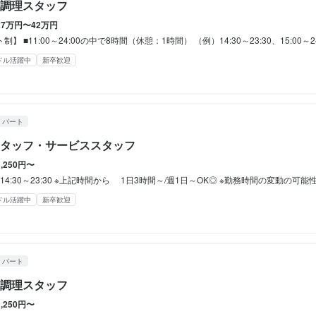
休暇
休暇
調理スタッフ
務は、18歳以上(法令による)

変動の可能性あり

27万円〜42万円
務は、18歳以上(法令による)



以上の実績あり！
以上の実績あり！
■11:00～24:00の中で8時間（休憩：1時間） （例）14:30～23:30、15:00～24:00 1日8時間～（休憩1時間） ※店舗によって
ドル活躍中
新卒歓迎


に行く

があって

に行く

　などの

があって

がまま大歓迎／

備（雇用・労災・健康・厚生年金）

備（雇用・労災・健康・厚生年金）

・パート
　などの

3月・7月・12月）

3月・7月・12月）

がまま大歓迎／

相談してくださいね
タッフ・サービススタッフ
給

給

（固定残業超過分を追加支給）

（固定残業超過分を追加支給）

副業OK
1,250円〜
相談してくださいね
23:30 ※上記時間から 1日3時間～/週1日～OK◎ ※勤務時間の変動の可能性あり ※22時以降勤務は、18歳以上(法令による) ■自由シフト制 ・今週は旅行に行く ・テスト週間があって ・帰省します などの ＼シフトのわがまま大歓迎／ 
副業OK
ドル活躍中
新卒歓迎
支援制度あり

支援制度あり

休暇








休暇


度

度

・パート




調理スタッフ


煙

煙

1,250円〜
している学生さん
