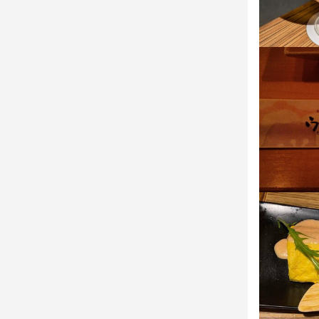
などなど…

幅広く大歓
・お会計

週1日勤務～
この仕
・テーブルの
幅広く大歓
【未経験でも
待遇
売上や利益管
初日は、会社
近隣の市場調
■昇給アリ（年
待遇
2日目からは
■賞与アリ

現場の社員に
約1ヶ月のO
■昇給アリ（年
※トレーナー
責任者とし
■賞与アリ

■友人紹介制
【相談しやす
※トレーナー
⇒1人紹介に
■友人紹介制
■まかないアリ
ホール・調理
この仕
⇒1人紹介に
■社割あり(カ
何か困ったこ
■まかないアリ
※辞めた後や
【未経験でも
■社割あり(カ
※運営するビ
初日は、会社
【全国展開の
※辞めた後や
■社会保険完備
2日目からは
全国に系列店
※運営するビ
■有給休暇アリ
約1ヶ月のO
店舗間の連携
■社会保険完備
仲間と支え
■有給休暇アリ
＼ほかにも素敵
大手企業の安
【相談しやす
＼ほかにも素敵
充実した環境
ホール・調理
大手企業の安
STAFFみん
応募資
何か困ったこ