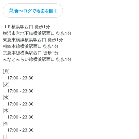
】最高の仲間たちとの出会い！

グ ウメ子の家 横浜西口店
食べログで地図を開く
も負けないが、この職場で出会う仲間たちのパワー。楽しく活気のある
に働ける楽しさ」＋「インセンティブでHAPPY」

素敵な思い出を作ります。

の環境で、ぜひ新しい一歩を踏み出してみませんか？

採用担当者からのメッセージ
ＪＲ横浜駅西口 徒歩1分

市西区南幸1-12-7 横浜西口ビル　３Ｆ
横浜市営地下鉄横浜駅西口 徒歩1分

ント！友達紹介制度あり】

雰囲気をぜひ感じてみてください！

ること楽しみにしております
東急東横線横浜駅西口 徒歩1分

していただき、1名につき1万円を支給します。大切なお友達を紹介し
相鉄本線横浜駅西口 徒歩1分

とう」の気持ちを込めてお渡しします！

業者名
京急本線横浜駅西口 徒歩1分

興商 飲食事業部
みなとみらい線横浜駅西口 徒歩1分
に働ける楽しさ」＋「インセンティブでHAPPY」

格
の環境で、ぜひ新しい一歩を踏み出してみませんか？

[月]

07/11
　17:00 - 23:30

・経験
グ ウメ子の家 横浜西口店
[火]

雰囲気をぜひ感じてみてください！

　17:00 - 23:30

＆バイトデビュー大歓迎　））

[水]

　17:00 - 23:30

必要ございません！！

市西区南幸1-12-7 横浜西口ビル　３Ｆ
[木]

」というキモチがあれば大丈夫

格
　17:00 - 23:30

業者名
[金]

先輩スタッフがサポートするので

・経験
興商 飲食事業部
　17:00 - 23:30

安な方もご安心ください
[土]
