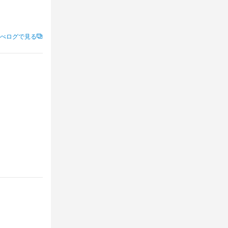
べログで見る
ます。 プライ
日使い放題
ます。 プライ
雰囲気の中で
日使い放題
ていただきま