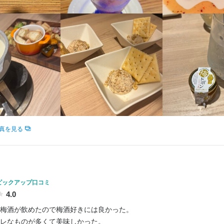
＆福利厚生アリ

でプライベートも充実

求人を選択する
求人を選択する
求人を選択する
求人を選択する
な仲良し

・経験
スケールメリット！他店舗とのつながりも◎】

でプライベートも充実

いいところをもっと発見してくださいね！
舗を持ち、スタッフは約3,000名在籍！

店長候補
本部スタッフ
ホールスタッフ
ホールスタッフ
補助あり
研修制度あり
髪型自由
時給：
時給：
月給：
月給：
視の採用です！

1,225円〜1,600円
1,225円〜1,500円
27万円〜42万円
40万円〜
正社員
正社員
バイト
バイト
が強く、忙しいときは協力し合える環境です。

いいところをもっと発見してくださいね！
合いながら、楽しく働けます！
補助あり
研修制度あり
髪型自由
調理師・調理スタッフ
月給：
27万円〜42万円
正社員
学歴不問
未経験者歓迎
新卒歓迎
第二新卒歓迎
フリーター歓迎
大学生歓迎
高校生歓
格
ホールスタッフ
時給：
1,250円〜
バイト
シニア・ミドル活躍中
ブランクOK
駅チカ(徒歩5分以内)
人物像
学歴不問
未経験者歓迎
新卒歓迎
第二新卒歓迎
フリーター歓迎
大学生歓迎
高校生歓
・経験
シニア・ミドル活躍中
ブランクOK
駅チカ(徒歩5分以内)
調理師・調理スタッフ
迎します＞

時給：
1,250円〜
バイト
真を見る
容
視の採用です！

て働きたい

営ノウハウを学びキャリア形成したい

タッフの業務内容】

容
理好きな方
）

・食器洗い　など

ピックアップ口コミ
案内

4.0
伺い

流れ
も、経験者の方でも、1から丁寧に指導しますので、安心してご応募くだ
人物像
供

梅酒が飲めたので梅酒好きには良かった。

迎します＞

レなものが多くて美味しかった。

日のレギュラー勤務を歓迎します。面接時に働き方についてお気軽にご相