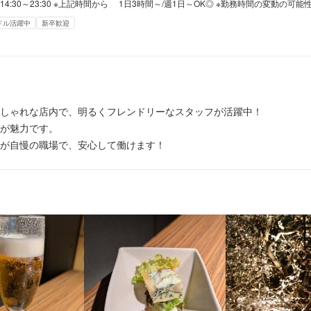
23:30 ※上記時間から 1日3時間～/週1日～OK◎ ※勤務時間の変動の可能性あり ※22時以降勤務は、18歳以上(法令による) ■自由シフト制 ・今週は旅行に行く ・テスト週間があって ・帰省します などの ＼シフトのわがまま大歓迎／ 
週3、４日勤務

している学生さん

が終わってから働いています！

ドル活躍中
新卒歓迎
週3、４日勤務

ので、たまに土日に勤務したり

が終わってから働いています！

週0日シフトにしてもらったり

業員割引／

業員割引／

ので、たまに土日に勤務したり

まくってます(笑)」

最大20％OFF

最大20％OFF

週0日シフトにしてもらったり

ー(系列店)：最大50％OFF
ー(系列店)：最大50％OFF
まくってます(笑)」

勤務のフリーターさん

補助あり
補助あり
社会保険完備
社会保険完備
研修制度あり
研修制度あり
資格取得支援あり
資格取得支援あり
服装自由
服装自由
 週5日勤務

しゃれな店内で、明るくフレンドリーなスタッフが活躍中！

勤務のフリーターさん

得たいので

が魅力です。

 週5日勤務

ュラー勤務で働いています！

が自慢の職場で、安心して働けます！
得たいので

ーを目指して、日々奮闘中です！」

ュラー勤務で働いています！

経験者歓迎
経験者歓迎
独立希望者歓迎
独立希望者歓迎
新卒歓迎
新卒歓迎
第二新卒歓迎
第二新卒歓迎
フリーター歓迎
フリーター歓迎
シニア・ミドル活
シニア・ミドル活
ーを目指して、日々奮闘中です！」

追い人さん

ブランクOK
ブランクOK
駅チカ(徒歩5分以内)
駅チカ(徒歩5分以内)
週2日勤務

追い人さん

入っていないときや

週2日勤務

にシフトINしています！

容
容
入っていないときや

夢や学業と両立している人も多いので

にシフトINしています！

」

ジメント全般

フ】

夢や学業と両立している人も多いので

案内

み、料理の調理、盛り付け、洗い場などの調理業務全般をお任せします
」

伺い

、料理長候補として、他の調理スタッフへの指導・育成などの業務もお
レギュラー勤務まで

供
