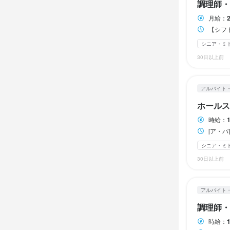
休日・
休日・
調理師・
※22時以降勤
※勤務時間の
交代制

交代制

月給：
※22時以降勤
■自由シフト制
休日110日
休日110日
【シフト制】 
シニア・ミ
■自由シフト制
・今週は旅行
30日以上前
・テスト週間
待遇
待遇
・今週は旅行
・帰省します
・テスト週間
＼シフトのわ
■社会保険完
■社会保険完
アルバイト
・帰省します
■賞与年3回（
■賞与年3回（
＼シフトのわ
お気軽にご
ホールス
■交通費全額支
■交通費全額支
■時間外手当
■時間外手当
ダブルワーク・
時給：
お気軽にご
■役職手当

■役職手当

[ア・パ]14:30～
■職能手当

■職能手当

ダブルワーク・
シニア・ミ
■出産・育児
■出産・育児
休日・
30日以上前
■食事補助あり
■食事補助あり
■週1日～OK

■財形貯蓄制度
■財形貯蓄制度
休日・
■自由シフト制
■社員持株会制
■社員持株会制
アルバイト
■週1日～OK

■有給休暇アリ
■退職金制度

■退職金制度

■自由シフト制
■保養所

■保養所

調理師・
■有給休暇アリ
【例】

■オフィス内分
■オフィス内分
時給：
◇学業と両立
■まかない有

■まかない有
