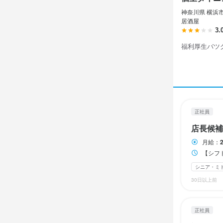
　※固定残業
　※固定残業
・昇給あり（年
・昇給あり（年
神奈川県 横浜市
※上記を超え
※上記を超え
⇒トレーナー
⇒トレーナー
居酒屋
　通常時給+30
　通常時給+30
3.
【経験者】月
【経験者】月
※固定残業代
※固定残業代
福利厚生バツ
・食事補助あり
・食事補助あり
※上記を超え
※上記を超え
・友人紹介制度
・友人紹介制度
・経験によっ
・経験によっ
⇒最大3万円支
⇒最大3万円支
・深夜時給	

・深夜時給	

⇒22時以降時給
正社員
勤務時
勤務時
店長候補
【シフト制】
【シフト制】
月給：
■11:00～2
■11:00～2
勤務時
【シフト制】 
（例）14:30～
（例）14:30～
　1日8時間
　1日8時間
[ア・パ]14:30
シニア・ミ
勤務時
※店舗によっ
※店舗によっ
30日以上前
[ア・パ]14:30
※上記時間から
転勤なし
転勤なし
　1日3時間～
※上記時間から
正社員
　1日3時間～
※勤務時間の