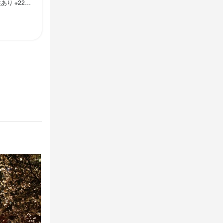
お気軽にご相談してくださいね
躍中
躍中
。

任せします。