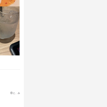
迎
留学生歓迎
迎
留学生歓迎
と、み
さい！

談ください。