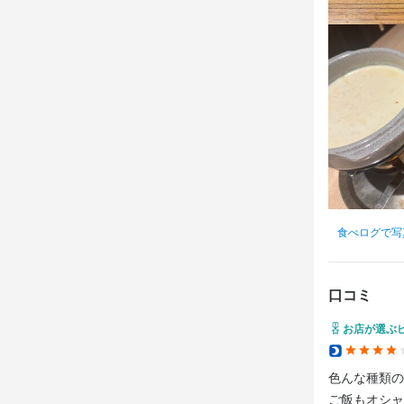
充実した環境
週1日～OK
STAFFみん
…などなど

歓迎スキル
【全国展開の
週1日～OK
働きながら
全国に系列店
…などなど

まかない・食事
人柄や人物重
店舗間の連携
働きながら
仲間と支え
まかない・食事
特徴
履歴書不要
応募資
特徴
主婦・主夫歓迎
求める
履歴書不要
歓迎スキル
主婦・主夫歓迎
＜こんな方歓
食べログで写
仕事内
人柄や人物重
腰を落ち着け
上場企業で運
【キッチンス
仕事内
飲食業や調
口コミ
（ホールstaff
・調理補助 
お店が選ぶ
・お客様のご
・ご注文のお
選考の
未経験の方で
求める
・料理のご提
色んな種類の
・お会計

＜こんな方歓
ご飯もオシャ
また、週5