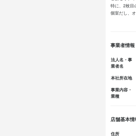
●WEB応募

・テーブルの
安定基盤のも
特に、2枚目
　24時間受付
店舗管理、経
個室だし、オ
　応募後、ご
未経験の方も
腰を落ち着け
この仕
　面接日設定
一から丁寧に
上場企業で運
　そちらのメ
【魅力その1
飲食業や調
週1日から働
週5日勤務で
事業者情報
●TEL応募

ベートを思い
勤務日数や
　営業時間中
選考の
法人名・事
　改めておか
【魅力その2
業者名
都内各所ある
この仕
●WEB応募

で、プライベ
本社所在地
【魅力その1
　24時間受付
週1日から働
お店の
　応募後、ご
事業内容・
【魅力その3
ベートを思い
業種
　面接日設定
どの時間に
お会いでき
　そちらのメ
働くことで、
【魅力その2
都内各所ある
●TEL応募

店舗基本情
【さらにポイ
で、プライベ
　営業時間中
お友達を紹介
　改めておか
住所
した「ありが