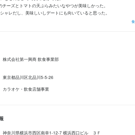
片づけ　など…

と、自分の好きなサービス業に専念したい方

のチーズとトマトの天ぷらみたいなやつが美味しかった。

中です！

営に興味がある方

シャレだし、美味しいしデートにも向いていると思った。
登録のメールアドレスへ

、経験者の方も大歓迎！

て働きたい

事のおすすめポイント
食
のご案内メールをお送りするので

レクチャーするので、安心してスタートできます。

営ノウハウを学びキャリア形成したい

ールよりご登録ください。

】自由なシフトでプライベートを優先！

理好きな方
ける自由シフト制だから、自分のスケジュールに合わせて無理なく働け
きる方は特に歓迎！

っきり楽しみながらお仕事も充実させましょう！

シフトについては、面接時にお気軽にご相談ください。
はお電話がつながりにくい場合がございます。

流れ
株式会社第一興商 飲食事業部
け直していただくか、

】お得な系列店の社割！

系列店で社割が利用可能。日々のお得感を楽しめるのが魅力です！365
事のおすすめポイント
ートもさらに充実！

東京都品川区北品川5-5-26
】自由なシフトでプライベートを優先！

中です！

ける自由シフト制だから、自分のスケジュールに合わせて無理なく働け
採用担当者からのメッセージ
登録のメールアドレスへ

カラオケ・飲食店舗事業

】最高の仲間たちとの出会い！

っきり楽しみながらお仕事も充実させましょう！

のご案内メールをお送りするので

も負けないが、この職場で出会う仲間たちのパワー。楽しく活気のある
ること楽しみにしております
ールよりご登録ください。

素敵な思い出を作ります。

】お得な系列店の社割！

系列店で社割が利用可能。日々のお得感を楽しめるのが魅力です！365
報
ント！友達紹介制度あり】

ートもさらに充実！

はお電話がつながりにくい場合がございます。

していただき、1名につき1万円を支給します。大切なお友達を紹介し
け直していただくか、

神奈川県横浜市西区南幸1-12-7 横浜西口ビル　３Ｆ
とう」の気持ちを込めてお渡しします！
