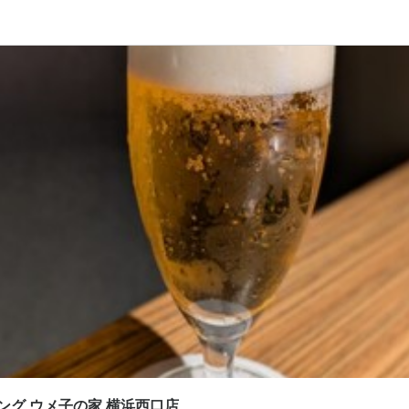
応募画面へ進む
応募画面へ進む
応募画面へ進む
応募画面へ進む
イニング ウメ子の家 横浜西口店
イニング ウメ子の家 横浜西口店
個室ダイニング ウメ子の家 横浜西口店
個室ダイニング ウメ子の家 横浜西口店
ート
ート
補・マネージャー
・調理スタッフ
スタッフ・サービススタッフ
・調理スタッフ
補・マネージャー
・調理スタッフ
スタッフ・サービススタッフ
・調理スタッフ
4,000円〜420,000円
4,000円〜420,000円
250円〜
250円〜
通費支給
通費支給
扶養内勤務OK
扶養内勤務OK
～42万円

～42万円

より変動なし
より変動なし
支給

支給

嬉しい！

嬉しい！

給	

給	

しい！	

しい！	

月給27万4000円以上（固定残業代含む）

月給27万4000円以上（固定残業代含む）

ング ウメ子の家 横浜西口店