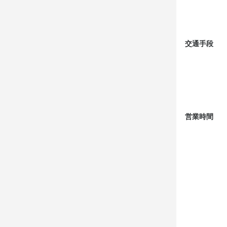
店名
【魅力その3
個室ダイニン
どの時間に
「友達と一緒
働くことで、
良いこと徹底
勤務地
お店の
交通手段
神奈川県横浜
【さらにポイ
まずはお店の
お会いでき
お友達を紹介
した「ありが
法人名・事
株式会社第一
「友達と一緒
応募資
良いこと徹底
営業時間
最終更新日2025/
店名
歓迎スキル
個室ダイニン
まずはお店の
（（　未経験
勤務地
経験や資格は
神奈川県横浜
「頑張りたい
応募資
法人名・事
最初は丁寧に
歓迎スキル
株式会社第一
初めてで不