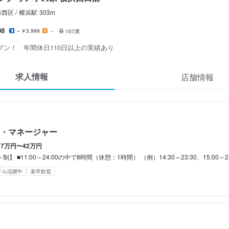
代は、時間外労働の有無にかかわらず30時間分（月3万円～）を支給しま
代は、時間外労働の有無にかかわらず30時間分（月3万円～）を支給しま
2回）	

2回）	

西区 /
横浜
駅
303m
る時間外労働分は、手当を追加支給します。

る時間外労働分は、手当を追加支給します。

になったら…	

になったら…	

0円！！	

0円！！	

08
～￥3,999
－
107席
給31.8万円～41万円（固定残業代含む）

給31.8万円～41万円（固定残業代含む）

は、時間外労働の有無にかかわらず30時間分（月3万円～5万円）を支給
は、時間外労働の有無にかかわらず30時間分（月3万円～5万円）を支給
グン！ 年間休日110日以上の実績あり
	

	

る時間外労働分は、手当を追加支給します。

る時間外労働分は、手当を追加支給します。

あり	

あり	

求人情報
店舗情報
ては店長職からのスタートも可能。その場合は月給32万円～スタート
ては調理長からのスタートも可能。その場合は月給32万円～スタート
給	

給	

25％UP↑	

間
間
・マネージャー




27万円〜42万円
4:00の中で8時間（休憩：1時間）

4:00の中で8時間（休憩：1時間）

間
■11:00～24:00の中で8時間（休憩：1時間） （例）14:30～23:30、15:00～24:00 1日8時間～（休憩1時間） ※店舗によって
23:30、15:00～24:00

23:30、15:00～24:00

～（休憩1時間）

～（休憩1時間）

～23:30

ドル活躍中
新卒歓迎
間
て若干異なります。
て若干異なります。
～23:30



/週1日～OK◎



/週1日～OK◎

変動の可能性あり
