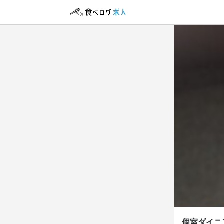
個室ダ
個室ダ
正社員
正社員
アルバイト・パ
アルバイト・パ
店長候
調理師
ホール
調理師
店長候
調理師
ホール
調理師
月給
月給
時給
時給
27
27
1,
1,
昇給あり
昇給あり
昇給あり
昇給あり
交
交
給与補足
給与補足
研修期間
研修期間
月給27.4万円
月給27.4万円
■研修時給

■研修時給

⇒通常時給
⇒通常時給
交通費：全額
交通費：全額
給与補足
給与補足
電車通勤でも
電車通勤でも
交通費：全額支
交通費：全額支
電車通勤でも嬉
電車通勤でも嬉
【未経験者】
【未経験者】
個室ダイニ