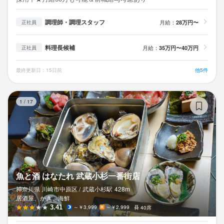
調理師・調理スタッフ
月給：
28万円〜
正社員
料理長候補
月給：
35万円〜40万円
正社員
最終更新日：15日前
他5件
魚
1
/
17
魚と酒 はなたれ 武蔵小杉一番街店
神奈川県 川崎市中原区 /
武蔵小杉
駅
428m
居酒屋、かき、海鮮
3.41
～￥3,999
～￥2,999
40席