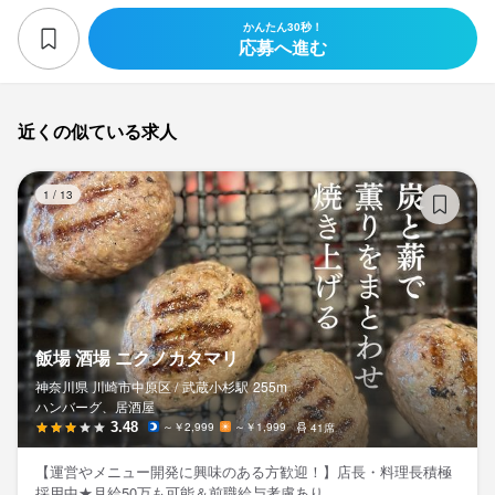
かんたん30秒！
応募へ進む
近くの似ている求人
飯
1
/
13
飯場 酒場 ニクノカタマリ
神奈川県 川崎市中原区 /
武蔵小杉
駅
255m
ハンバーグ、居酒屋
3.48
～￥2,999
～￥1,999
41席
【運営やメニュー開発に興味のある方歓迎！】店長・料理長積極
採用中★月給50万も可能＆前職給与考慮あり