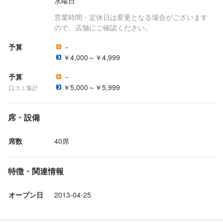
水曜日
神奈川県川崎市中原区木月3-6-18 元住吉コアビル 2Ｆ
法人名・事業者名
神奈川県川崎市中原区木月3-6-18 元住吉コアビル 2Ｆ
鶏太
営業時間・定休日は変更となる場合がございます
ので、店舗にご確認ください。
法人名・事業者名
法人名・事業者名
鶏太
鶏太
予算
－
最終更新日2024/06/20
￥4,000～￥4,999
最終更新日2024/06/20
予算
－
最終更新日2024/06/20
￥5,000～￥5,999
口コミ集計
席・設備
席数
40席
特徴・関連情報
オープン日
2013-04-25