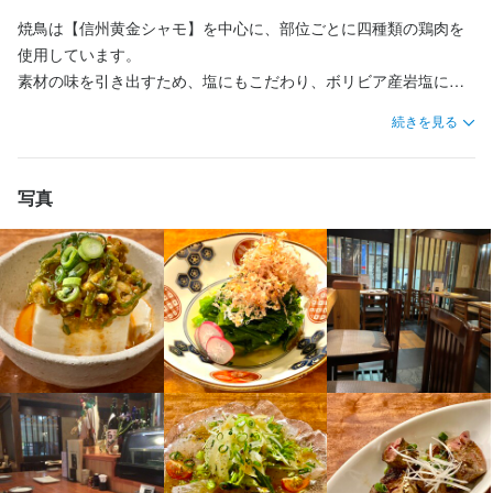
焼鳥は【信州黄金シャモ】を中心に、部位ごとに四種類の鶏肉を
特徴
特徴
使用しています。

特徴
素材の味を引き出すため、塩にもこだわり、ボリビア産岩塩に国
未経験者歓迎
未経験者歓迎
独立希望者歓迎
独立希望者歓迎
駅チカ(徒歩5分以内)
駅チカ(徒歩5分以内)
個人経営(2店舗以内)
個人経営(2店舗以内)
産塩をブレンドしています。

未経験者歓迎
独立希望者歓迎
フリーター歓迎
ブランクOK
続きを見る
駅チカ(徒歩5分以内)
個人経営(2店舗以内)
スタッフの平均年齢20代
面接1回
また、和食料理人による一品料理も当店の自慢です。

四季折々の食材を使い、お酒に合う季節料理を丁寧に手作りして
仕事内容
仕事内容
います。

写真
仕事内容
お客さまのご案内

仕込み・調理・盛り付け

配膳・下膳

仕入れ・食材管理

【利き酒師のオーナーが厳選する日本酒＆焼酎！】

仕込み・調理・盛り付け

ドリンク作成

メニュー開発

日本酒と焼酎は定番から裏メニューまで幅広く取り揃えていま
仕入れ・食材管理

お会計

ホールの補助など

す。

メニュー開発

調理補助　など

さらに、ボトルワインや果実酒、サワーなどのバリエーションも
ホールの補助など

キッチン業務を中心に、必要に応じてホール業務もお手伝いいた
豊富です。

ホール業務を中心に、必要に応じてキッチン業務もお手伝いいた
だきます。

働きながら自然とお酒に詳しくなれる環境で、日本酒利き酒師の
キッチン業務を中心に、必要に応じてホール業務もお手伝いいた
だきます。

少しずつ仕事の幅を広げて、将来的には管理業務にも挑戦してく
資格取得も目指せます。
だきます。

少しずつ仕事の幅を広げて、将来的には管理業務にも挑戦してく
ださい。

少しずつ仕事の幅を広げて、将来的には管理業務にも挑戦してく
ださい。

ださい。

【未経験スタートでも大丈夫】
