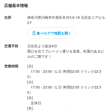
歓迎スキル・経験
⸻

やる気と人柄を重視いたします！
店舗基本情報
未経験OK！経験者は尚歓迎

未経験OK！経験者は尚歓迎

日本酒も充実！

やる気と人柄を重視いたします！
やる気と人柄を重視いたします！
住所
神奈川県川崎市中原区木月3-6-18 元住吉コアビル 
2Ｆ
求める人物像
そして日本酒のラインナップも見逃せないポイント。

新政などのレア銘柄も揃っており、日本酒好きにもたまらない構
食べログで地図を開く
・未経験でも成長意欲がある方

求める人物像
成。焼鳥と合わせて飲む日本酒は最高です。

求める人物像
・若いうちからスキルアップしたい方

焼鳥×日本酒、

交通手段
元住吉より徒歩4分

・未経験でも成長意欲がある方

・人を喜ばせることが好きな方

・未経験でも成長意欲がある方

この組み合わせが好きな“こふ”は大・大・大満足！( ˊ̱˂˃ˋ̱ )

西口を出てブレーメン通りを直進。松屋のあるビ
・若いうちからスキルアップしたい方

・チームワークを大切にできる方

・若いうちからスキルアップしたい方

ルの二階です！
・人を喜ばせることが好きな方

・毎日賑やかな職場で楽しく働きたい方
・人を喜ばせることが好きな方

⸻

・チームワークを大切にできる方

営業時間
[月]

・チームワークを大切にできる方

・毎日賑やかな職場で楽しく働きたい方
　17:00 - 23:00（L.O. 料理22:00 ドリンク22:3
・毎日賑やかな職場で楽しく働きたい方
元住吉という立地上、なかなか...
お店の採用担当者からのメッセージ
0）

[火]

ここまで求人をご覧いただき、ありがとうございます。

　17:00 - 23:00（L.O. 料理22:00 ドリンク22:3
お店の採用担当者からのメッセージ
お店の採用担当者からのメッセージ
当店のオーナーは川崎市・武蔵新城の出身で、「地元でコミュニ
0）

[水]

ここまで求人をご覧いただき、ありがとうございます。

ケーションを楽しめる良い店をつくりたい」という想いで2015年
ここまで求人をご覧いただき、ありがとうございます。

　定休日

当店のオーナーは川崎市・武蔵新城の出身で、「地元でコミュニ
に『鶏太』をオープンしました。

当店のオーナーは川崎市・武蔵新城の出身で、「地元でコミュニ
[木]

ケーションを楽しめる良い店をつくりたい」という想いで2015年
ケーションを楽しめる良い店をつくりたい」という想いで2015年