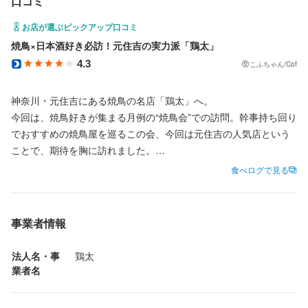
口コミ
ど、福利厚生も充実しており、安心して働き続けられます。

ど、福利厚生も充実しており、安心して働き続けられます。

【独立希望者にぴったり！】

お店が選ぶピックアップ口コミ
「将来は独立したい」という方も大歓迎です。

【独立希望者にぴったり！】

焼鳥×日本酒好き必訪！元住吉の実力派「鶏太」
【独立希望者にぴったり！】

調理や接客だけでなく、空間づくりやコスト管理なども学べま
「将来は独立したい」という方も大歓迎です。

4.3
「将来は独立したい」という方も大歓迎です。

す。

こふちゃん/Cof
調理や接客だけでなく、空間づくりやコスト管理なども学べま
調理や接客だけでなく、空間づくりやコスト管理なども学べま
現在もスタッフの独立を目指してオーナーが直接サポートしてい
す。

す。

ます。
神奈川・元住吉にある焼鳥の名店「鶏太」へ。

現在もスタッフの独立を目指してオーナーが直接サポートしてい
現在もスタッフの独立を目指してオーナーが直接サポートしてい
今回は、焼鳥好きが集まる月例の“焼鳥会”での訪問。幹事持ち回り
ます。
ます。
でおすすめの焼鳥屋を巡るこの会、今回は元住吉の人気店という
身に付くスキル
ことで、期待を胸に訪れました。

食べログで見る
身に付くスキル
包丁さばき
盛り付け技術
ワインの知識
日本酒の知識
ウイスキーの知識
身に付くスキル
⸻

リキュール・スピリッツの知識
肉の知識
野菜の知識
食器の知識
出店開業ノウハウ
包丁さばき
飾り包丁
店舗運営
盛り付け技術
メニュー開発
ワインの知識
仕入れ・食材の目利き
日本酒の知識
焼酎の知識
包丁さばき
盛り付け技術
ワインの知識
日本酒の知識
ウイスキーの知識
ウイスキーの知識
リキュール・スピリッツの知識
肉の知識
魚の知識
元住吉駅から少し歩いた2階にあるお店で、雰囲気は落ち着きがあ
リキュール・スピリッツの知識
肉の知識
野菜の知識
食器の知識
野菜の知識
食器の知識
出店開業ノウハウ
店舗運営
メニュー開発
事業者情報
出店開業ノウハウ
店舗運営
メニュー開発
仕入れ・食材の目利き
りながら活気もあり、居心地の良い空間。

仕入れ・食材の目利き
応募資格
メニューは豊富で、王道から創作系まで焼鳥のバリエーションが
法人名・事
鶏太
多彩。ひとつひとつ丁寧に焼き上げられた串は、どれも絶妙な火
業者名
歓迎スキル・経験
応募資格
応募資格
入れで、焼鳥好きも唸るクオリティです。

未経験OK！経験者は尚歓迎

歓迎スキル・経験