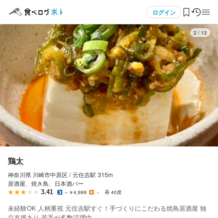
応募画面へ進む
応募画面へ進む
応募画面へ進む
メニュー
ログイン
3
/
13
鶏太
鶏太
鶏太
正社員
正社員
正社員
ログイン・無料会員登録
ホールスタッフ・サービススタッフ
調理師・調理スタッフ
調理補助・調理見習い
ホールスタッフ・サービススタッフ
調理師・調理スタッフ
調理補助・調理見習い
食べログ求人TOP
月給
月給
月給
280,000円〜
280,000円〜
280,000円〜
求人検索
昇給あり
昇給あり
昇給あり
交通費支給
交通費支給
交通費支給
マイページ管理
試用期間
試用期間
試用期間
試用期間3カ月：月給マイナス2万円
試用期間3カ月：月給マイナス2万円
試用期間3カ月：月給マイナス2万円
閲覧履歴
鶏太
給与補足
給与補足
給与補足
神奈川県 川崎市中原区 /
元住吉
駅
315m
気になる求人
昇給あり

昇給あり

昇給あり

居酒屋、焼き鳥、日本酒バー
交通費全額支給
交通費全額支給
交通費全額支給
3.41
～￥4,999
－
40席
検索履歴・保存した条件
未経験OK 人柄重視 元住吉駅すぐ！手づくりにこだわる焼鳥居酒屋 独
立支援あり 若手が多数活躍中