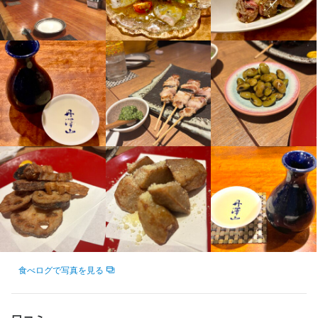
【未経験スタートでも大丈夫】

やる気と人柄を重視した採用方針のため、未経験の方も大歓迎で
【未経験スタートでも大丈夫】

やる気と人柄を重視した採用方針のため、未経験の方も大歓迎で
す！

やる気と人柄を重視した採用方針のため、未経験の方も大歓迎で
す！

あなたのペースで成長できるよう、先輩スタッフが丁寧にサポー
す！

あなたのペースで成長できるよう、先輩スタッフが丁寧にサポー
トします。

あなたのペースで成長できるよう、先輩スタッフが丁寧にサポー
トします。

もちろん、即戦力として活躍できる経験者も大歓迎です。
トします。

もちろん、即戦力として活躍できる経験者も大歓迎です。
もちろん、即戦力として活躍できる経験者も大歓迎です。
この仕事のおすすめポイント
この仕事のおすすめポイント
この仕事のおすすめポイント
【調理技術を磨ける！】

【接客スキルを磨ける！】

当店の料理は9割が手作りです。

【調理技術を磨ける！】

当店は地元出身のオーナーが手掛ける、アットホームなお店で
働きながら自然と本格的な調理技術が身につきます。

当店の料理は9割が手作りです。

す。

ジャンルを問わずメニュー開発にも挑戦でき、スキルをどんどん
働きながら自然と本格的な調理技術が身につきます。

お客様は地元の方ばかりで、常連客も多数です。

磨ける環境です。

ジャンルを問わずメニュー開発にも挑戦でき、スキルをどんどん
仕事を通じて、「ファンをつくる気配りのある接客術」を身につ
磨ける環境です。

けることができます。

【働きやすさが充実！】

月8日の休みに加え、夏季・年末年始の休暇もあります。

食べログで写真を見る
【働きやすさが充実！】

【働きやすさが充実！】

さらに、1日2食のまかない、健康診断、おつかれドリンク制度な
月8日の休みに加え、夏季・年末年始の休暇もあります。

月8日の休みに加え、夏季・年末年始の休暇もあります。

ど、福利厚生も充実しており、安心して働き続けられます。

さらに、1日2食のまかない、健康診断、おつかれドリンク制度な
さらに、1日2食のまかない、健康診断、おつかれドリンク制度な