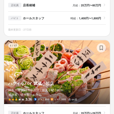
店長候補
月給：
25万円〜80万円
正社員
ホールスタッフ
時給：
1,400円〜1,800円
バイト
最終更新日：27日前
ハ
1
/
17
ハライッパイ 武蔵小杉店
神奈川県 川崎市中原区 /
新丸子
駅
182m
居酒屋、焼き鳥、おでん
3.36
～￥2,999
～￥1,999
44席
ホールスタッフ
月給：
25万円〜29万円
正社員