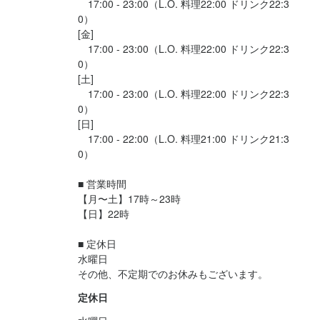
　17:00 - 23:00（L.O. 料理22:00 ドリンク22:3
に『鶏太』をオープンしました。

経験も大切ですが、私たちが最も重視しているのはやる気と熱意
に『鶏太』をオープンしました。

0）

です！

[金]

経験も大切ですが、私たちが最も重視しているのはやる気と熱意
「一生モノのスキルや資格を身につけたい」「独立ノウハウを学
　17:00 - 23:00（L.O. 料理22:00 ドリンク22:3
経験も大切ですが、私たちが最も重視しているのはやる気と熱意
です！

びたい」という方は、ぜひ一度お話ししてみましょう。

0）

です！

[土]

「一生モノのスキルや資格を身につけたい」「独立ノウハウを学
「一生モノのスキルや資格を身につけたい」「独立ノウハウを学
　17:00 - 23:00（L.O. 料理22:00 ドリンク22:3
びたい」という方は、ぜひ一度お話ししてみましょう。

ご興味をお持ちいただけましたら、まずはお気軽にご応募くださ
びたい」という方は、ぜひ一度お話ししてみましょう。

0）

い。

[日]

ご興味をお持ちいただけましたら、まずはお気軽にご応募くださ
あなたとお会いできる日を楽しみにしています！
ご興味をお持ちいただけましたら、まずはお気軽にご応募くださ
　17:00 - 22:00（L.O. 料理21:00 ドリンク21:3
い。

い。

0）

あなたとお会いできる日を楽しみにしています！
あなたとお会いできる日を楽しみにしています！
■ 営業時間

【月〜土】17時～23時

【日】22時

店名
鶏太
■ 定休日

店名
水曜日

店名
鶏太
その他、不定期でのお休みもございます。
勤務地
鶏太
神奈川県川崎市中原区木月3-6-18 元住吉コアビル 2Ｆ
定休日
勤務地
勤務地