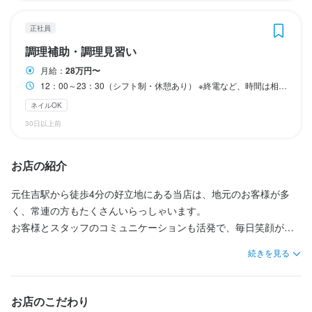
年末年始休暇

年末年始休暇

年末年始休暇

正社員
※収入を重視する方…お休みを減らして給与を上げることもご相談
※収入を重視する方…お休みを減らして給与を上げることもご相談
※収入を重視する方…お休みを減らして給与を上げることもご相談
調理補助・調理見習い
OK まずはお問い合わせください！
OK まずはお問い合わせください！
OK まずはお問い合わせください！
月給：
28万円〜
月8日以上休みあり
月8日以上休みあり
月8日以上休みあり
夏季休暇あり
夏季休暇あり
夏季休暇あり
年末年始休暇あり
年末年始休暇あり
年末年始休暇あり
12：00～23：30（シフト制・休憩あり） ※終電など、時間は相談に応じます ※状況に応じて時間変動があります 営業時間 17：00～23：00（ラストオーダー…料理22：00／ドリンク22：30） ※日曜日は22：00まで（ラストオーダー…料理21：00／ドリンク21：30）
ネイルOK
待遇
待遇
待遇
30日以上前
雇用・労災保険あり

雇用・労災保険あり

雇用・労災保険あり

制服貸与

制服貸与

制服貸与

お店の紹介
健康診断あり

健康診断あり

健康診断あり

まかない2食付き

まかない2食付き

まかない2食付き

元住吉駅から徒歩4分の好立地にある当店は、地元のお客様が多
おつかれドリンク制度あり（営業終了後は乾杯！）

おつかれドリンク制度あり（営業終了後は乾杯！）

おつかれドリンク制度あり（営業終了後は乾杯！）

く、常連の方もたくさんいらっしゃいます。

メニュー開発コンペなど、社内イベントあり

メニュー開発コンペなど、社内イベントあり

メニュー開発コンペなど、社内イベントあり

お客様とスタッフのコミュニケーションも活発で、毎日笑顔が絶
自転車・バイク通勤OK

自転車・バイク通勤OK

自転車・バイク通勤OK

えないお店です。
資格取得支援あり（日本酒利き酒師・調理師免許など）

資格取得支援あり（日本酒利き酒師・調理師免許など）

資格取得支援あり（日本酒利き酒師・調理師免許など）

続きを見る
独立支援あり
独立支援あり
独立支援あり
まかない・食事補助あり
まかない・食事補助あり
まかない・食事補助あり
制服貸与
制服貸与
制服貸与
資格取得支援あり
資格取得支援あり
社内イベントあり(旅行、BBQ等)
車通勤OK
車通勤OK
バイク通勤OK
バイク通勤OK
資格取得支援あり
独立支援制度あり
車通勤OK
バイク通勤OK
髪型自由
お店のこだわり
服装自由
ひげOK
ネイルOK
ピアスOK