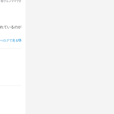
グルメママです
れているのが
べログで見る
に来ていると
入っています