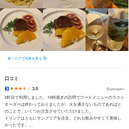
・好奇心を持って仕事に取り組める方

・誠実に仕事に取り組める方

店名
大衆ビストロBOOZE
食べログで写真を見る
勤務地
口コミ
神奈川県横浜市鶴見区鶴見中央1-6-5 大善ビル 1F
3.5
gachapiinn
連絡先
2軒目で利用しました。10時過ぎの訪問でフードメニューのラスト
045-834-9702
オーダーは終わっておりましたが、火を通さないものであればと
のことで、いくつか注文させていただけました。

法人名・事業者名
ドリンクはともにサングリアを注文。どれも飲みやすくて美味し
大衆ビストロBOOZE
かったです。
