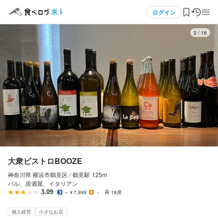
応募画面へ進む
メニュー
ログイン
3
/
16
ログイン・無料会員登録
食べログ求人TOP
求人検索
マイページ管理
閲覧履歴
大衆ビストロBOOZE
神奈川県 横浜市鶴見区 /
鶴見
駅
125m
気になる求人
バル、居酒屋、イタリアン
3.09
～￥7,999
－
18席
検索履歴・保存した条件
個人経営
小さなお店