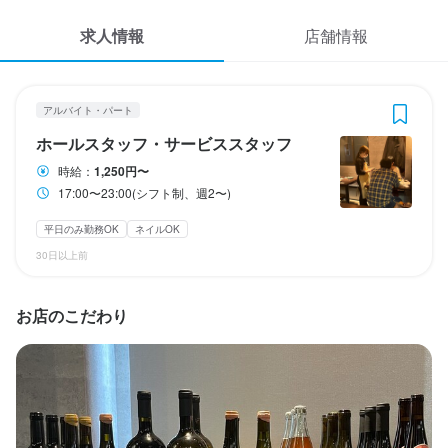
応募履歴
求人情報
店舗情報
WEB履歴書
大衆ビストロBOOZE
アルバイト・パート
ホールスタッフ・サービススタッフ
スカウト・メルマガ受信設定
アルバイト・パート
ホールスタッフ・サービススタッフ
ヘルプ・お問い合わせフォーム
ホールスタッフ・サービススタッフ
時給：
1,250円〜
17:00〜23:00(シフト制、週2〜)
掲載をご検討の店舗様へ
時給
1,250円〜
食べログ求人PRESS
平日のみ勤務OK
ネイルOK
昇給あり
交通費支給
給与手渡しOK
30日以上前
プライバシーポリシー
利用規約
勤務時間
お店のこだわり
企業情報
17:00〜23:00(シフト制、週2〜)
終電考慮あり
ダブルワーク・副業OK
長期勤務歓迎
週1日からOK
週2日からOK
シフト制
自由シフト制(毎回、時間・曜日を選べる)