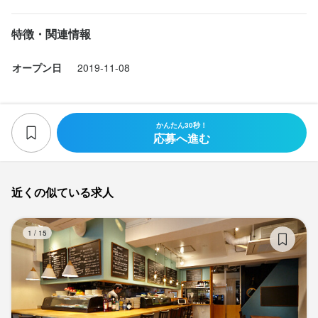
特徴・関連情報
オープン日
2019-11-08
かんたん30秒！
応募へ進む
近くの似ている求人
CA
1
/
15