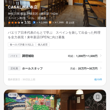
CASALINA 本店
神奈川県 横浜市鶴見区 /
鶴見
駅
142m
スペイン料理、バル、居酒屋
3.51
～￥3,999
～￥1,999
23席
パエリア日本代表のもとで学ぶ スペインを旅して出会った料理
を全力表現！来年新店OPENに向け募集
食べログ評価 3.5以上
個人経営
調理補助
時給：
1,200円〜1,500円
バイト
ホールスタッフ
月給：
25万円〜35万円
正社員
最終更新日：30日以上前
他10件
エ
1
/
16