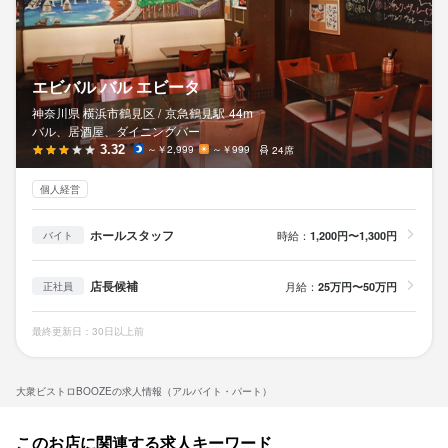
エビバル バル エビータ
神奈川県 横浜市鶴見区 /
京急鶴見
駅
44m
バル、居酒屋、ダイニングバー
3.32
～￥2,999
～￥999
24席
個人経営
ホールスタッフ
時給：
1,200円〜1,300円
バイト
店長候補
月給：
25万円〜50万円
正社員
最終更新日：30日以上前
大衆ビストロBOOZEの求人情報（アルバイト・パート）
このお店に関連する求人キーワード