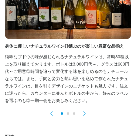
休日・休暇
1ヶ月毎のシフト制
平日のみ勤務OK(土日休み)
土日祝のみ勤務OK
年末年始休暇あり
待遇
身体に優しいナチュラルワイン◎選ぶのが楽しい豊富な品揃え
旬
賄い付き
純粋なブドウの味が感じられるナチュラルワインは、常時80種以
そ
まかない・食事補助あり
制服貸与
社内イベントあり(旅行、BBQ等)
髪型自由
上を取り揃えております。ボトルは3,000円代～、グラスは600円
逸
服装自由
ネイルOK
ピアスOK
代～ご用意◎時間を追って変化する味を楽しめるのもナチュール
に
ならでは。また、手間と労力と熱い思いを込めて作られたナチュ
ご
特徴
ラルワインは、目を引くデザインのエチケットも魅力です。注文
み
に迷ったら、カウンターに並んだボトルの中から、好みのラベル
や
未経験者歓迎
フリーター歓迎
大学生歓迎
女性活躍中
駅チカ(徒歩5分以内)
を選ぶのも◎一期一会をお楽しみください。
イ
個人経営(2店舗以内)
小さなお店(20席未満)
スタッフの平均年齢20代
応募者全員と面接
面接1回
仕事内容