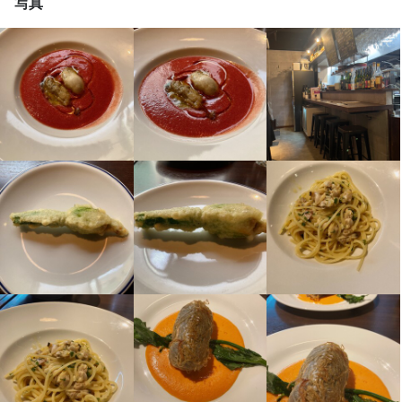
写真
【ホールスタッフ】

ご案内、オーダー受付、ドリンク作成、配膳、接客、会計、テー
身に付くスキル
ワインの知識
肉の知識
魚の知識
野菜の知識
チーズの知識
店舗運営
応募資格
歓迎スキル・経験
コミュニケーション能力
飲食店での接客経験
求める人物像
・美味しい料理やワインで人を喜ばせたい方
