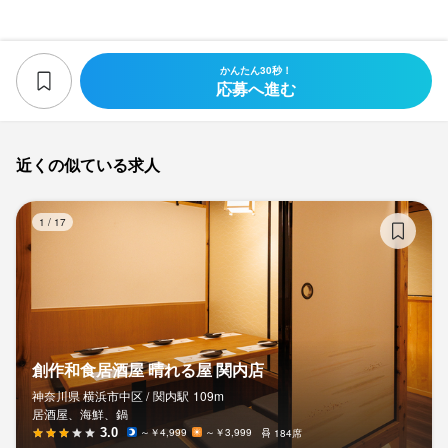
かんたん30秒！
応募へ進む
近くの似ている求人
創
1
/
17
創作和食居酒屋 晴れる屋 関内店
神奈川県 横浜市中区 /
関内
駅
109m
居酒屋、海鮮、鍋
3.0
～￥4,999
～￥3,999
184席