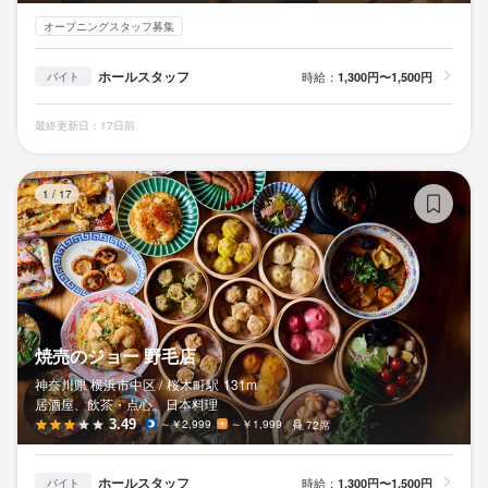
オープニングスタッフ募集
ホールスタッフ
時給：
1,300円〜1,500円
バイト
最終更新日：17日前
焼
1
/
17
焼売のジョー 野毛店
神奈川県 横浜市中区 /
桜木町
駅
131m
居酒屋、飲茶・点心、日本料理
3.49
～￥2,999
～￥1,999
72席
ホールスタッフ
時給：
1,300円〜1,500円
バイト