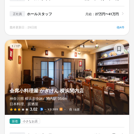
ホールスタッフ
月給：
27万円〜41万円
正社員
最終更新日：29日前
他4件
会
1
/
17
会席小料理屋 かぎけん 横浜関内店
神奈川県 横浜市中区 /
関内
駅
354m
日本料理、居酒屋
3.02
～￥9,999
－
18席
新着
小さなお店