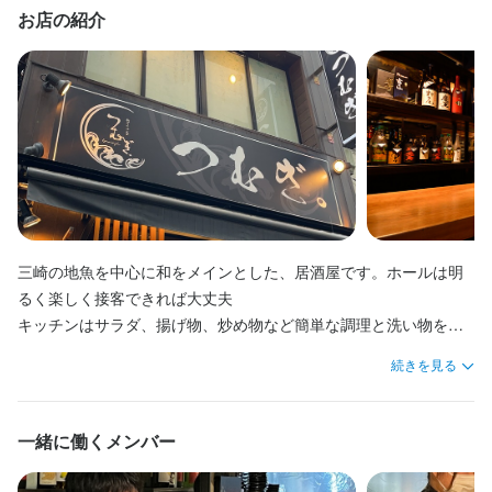
ブルの片付けなどのホール業務全般をお任せします。

業務全般をお任せします。

お店の紹介
将来的には、店長候補として、売上・コストの数値管理、シフト
将来的には、料理長候補として、仕入れ、食材管理、メニュー開
管理、他のスタッフへの指導・育成などの業務もお任せします。
発、他の調理スタッフへの指導・育成などの業務もお任せしま
す。
身に付くスキル
店名
包丁さばき
盛り付け技術
高級食材の知識
日本酒の知識
焼酎の知識
和ダイニング つむぎ
ウイスキーの知識
魚の知識
野菜の知識
食器の知識
サービスマナー
店舗運営
仕入れ・食材の目利き
三崎の地魚を中心に和をメインとした、居酒屋です。ホールは明
勤務地
るく楽しく接客できれば大丈夫

神奈川県横浜市中区常盤町3-35-2
選考の流れ
キッチンはサラダ、揚げ物、炒め物など簡単な調理と洗い物を手
伝ってもらいます。

応募後、原則3営業日以内に返信しております。1回の面接を経て
連絡先
続きを見る
お客様との距離感が近く楽しいお話をしながらの、接客や料理提
内定となります。分からない事があれば、気兼ねなくご相談くだ
045-264-8528
供をしてもらいます。
さい。
一緒に働くメンバー
法人名・事業者名
(株)コモレア　和ダイニング　つむぎ。
お店の採用担当者からのメッセージ