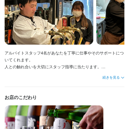
少しでも興味をお持ちでしたら、ぜひお気軽にご応募ください。
最終更新日2025/09/18
一度、カジュアルにお話しましょう。ご応募を心よりお待ちして
おります。
アルバイトスタッフ4名があなたを丁寧に仕事やそのサポートにつ
店名
いてくれます。

和ダイニング つむぎ
人との触れ合いを大切にスタッフ指導に当たります。

仕事終わりは賄を食べて帰ってください。おいしいお魚料理が食
続きを見る
勤務地
べれますよ‼
神奈川県横浜市中区常盤町3-35-2
お店のこだわり
連絡先
045-264-8528
法人名・事業者名
(株)コモレア　和ダイニング　つむぎ。