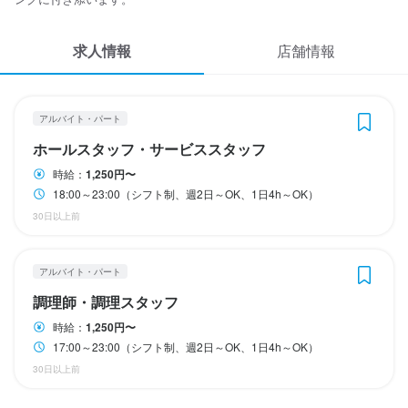
休日・休暇
休日・休暇
応募履歴
1週間ごとのシフト制
1週間ごとのシフト制
求人情報
WEB履歴書
店舗情報
スカウト・メルマガ受信設定
待遇
待遇
アルバイト・パート
ヘルプ・お問い合わせフォーム
・受動喫煙防止措置：屋内原則禁煙
・受動喫煙防止措置：屋内原則禁煙
ホールスタッフ・サービススタッフ
まかない・食事補助あり
まかない・食事補助あり
制服貸与
制服貸与
社員登用制度あり
社員登用制度あり
時給：
1,250円〜
掲載をご検討の店舗様へ
18:00～23:00（シフト制、週2日～OK、1日4h～OK）
食べログ求人PRESS
30日以上前
特徴
特徴
プライバシーポリシー
学歴不問
学歴不問
未経験者歓迎
未経験者歓迎
独立希望者歓迎
独立希望者歓迎
フリーター歓迎
フリーター歓迎
大学生歓迎
大学生歓迎
利用規約
アルバイト・パート
駅チカ(徒歩5分以内)
駅チカ(徒歩5分以内)
調理師・調理スタッフ
企業情報
時給：
1,250円〜
仕事内容
仕事内容
17:00～23:00（シフト制、週2日～OK、1日4h～OK）
【ホールスタッフ】

【調理スタッフ】

30日以上前
ご案内、オーダー受付、ドリンク作成、配膳、接客、会計、テー
簡単な料理の調理、盛り付け、洗い場、ドリンク作りなどの調理