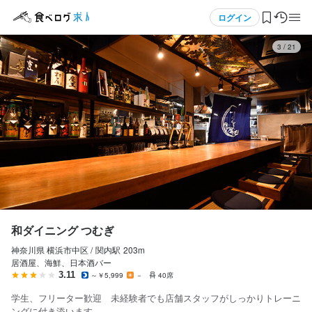
応募画面へ進む
応募画面へ進む
メニュー
ログイン
4
/
21
和ダイニング つむぎ
和ダイニング つむぎ
アルバイト・パート
アルバイト・パート
ログイン・無料会員登録
ホールスタッフ・サービススタッフ
調理師・調理スタッフ
ホールスタッフ・サービススタッフ
調理師・調理スタッフ
食べログ求人TOP
時給
時給
1,250円〜
1,250円〜
求人検索
昇給あり
昇給あり
交通費支給
交通費支給
扶養内勤務OK
扶養内勤務OK
マイページ管理
勤務時間
勤務時間
閲覧履歴
和ダイニング つむぎ
18:00～23:00（シフト制、週2日～OK、1日4h～OK）
17:00～23:00（シフト制、週2日～OK、1日4h～OK）
神奈川県 横浜市中区 /
関内
駅
203m
気になる求人
終電考慮あり
終電考慮あり
ダブルワーク・副業OK
ダブルワーク・副業OK
長期勤務歓迎
長期勤務歓迎
週1日からOK
週1日からOK
シフト制
シフト制
居酒屋、海鮮、日本酒バー
自由シフト制(毎回、時間・曜日を選べる)
自由シフト制(毎回、時間・曜日を選べる)
3.11
～￥5,999
－
40席
検索履歴・保存した条件
学生、フリーター歓迎 未経験者でも店舗スタッフがしっかりトレーニ
ングに付き添います。