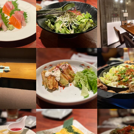
容
容
店舗の飲食店を展開する我々OWNグループ

店舗の飲食店を展開する我々OWNグループ

店舗を出店していきます。

店舗を出店していきます。

わず、誰もが意見を発信しながら形にしていける環境です。

わず、誰もが意見を発信しながら形にしていける環境です。

ろん、社内の社員にもアルバイトの方にも

ろん、社内の社員にもアルバイトの方にも

酒屋だねと言ってもらえる環境とお店作りをしています。

酒屋だねと言ってもらえる環境とお店作りをしています。

、居心地の良い空間をお客様に贈る……。

、居心地の良い空間をお客様に贈る……。

愛されるお店づくりをしてくださる社員を募集します

愛されるお店づくりをしてくださる社員を募集します

>

>

補助はもちろん

での業務になります

シフト管理

調理や次の日の仕込み

開発

シフト管理
