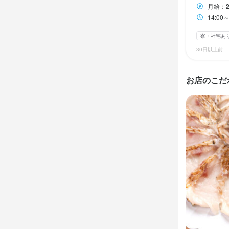
450万円（入
450万円（入
月給：
550万円（
550万円（
14:00～
寮・社宅あ
30日以上前
勤務時
勤務時
14:00～24:0
14:00～24:0
お店のこだ
終電考慮あり
終電考慮あり
休日・
休日・
月6日休み
月6日休み
待遇
待遇
"契約期間の
"契約期間の
■給与改定：年
■給与改定：年
■交通費全額支
■交通費全額支