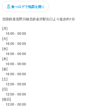
緒に盛り上げていきませんか!"
食べログで地図を開く
くスキル
事のおすすめポイント
北陸鉄道浅野川線北鉄金沢駅出口より徒歩約1分
ウ
店舗運営
メニュー開発
ント

[月]

が身につく!

　16:00 - 00:00

[火]

も、飲食店のお仕事をオールマイティーに覚えたい!

格
　16:00 - 00:00

ッタリ

[水]

も必要とされる人材に成長できますよ。

・経験
　16:00 - 00:00

[木]

界未経験、社会人デビュー、第二新卒、社会人経験10年以上、歓迎！＞

ト ~

　16:00 - 00:00

[金]

採用です！

予定!*

　16:00 - 00:00

って必要な条件はありません。特別な経験やスキルは不要。学歴や・職
[土]

店舗を出店していきます。

れまでの経歴は問わず、意欲重視の採用です。

　12:00 - 00:00

わず、誰もが意見を発信しながら形にしていける環境です。

[日]

しくやりがいを持ちながら成長していけます!

輩も活躍中！

　12:00 - 00:00

の社員は、飲食出身の先輩だけではありません。別業界から入社し、活
[祝日]

にも挑戦できる!*

　12:00 - 00:00

わることはどんなことにもチャレンジしていただけます。
