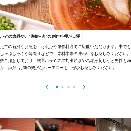
備（雇用・労災・健康・厚生年金）

備（雇用・労災・健康・厚生年金）

家賃補助　※規定あり

家賃補助　※規定あり

くろ”の逸品や、“海鮮×肉”の創作料理が自慢！
日2回）

日2回）

ィブ制度

ィブ制度

たての新鮮なお魚を、お刺身や創作料理でご堪能いただけます。中でも
勤OK（駐車場あり）

勤OK（駐車場あり）

しゃぶしゃぶや薄造りなどで、素材本来の味わいをお楽しみください。
私服勤務OK）

私服勤務OK）

数ご用意しており、厳選ハラミの黒胡椒焼きや馬赤身刺しなど男性も満
ん！海鮮×お肉の贅沢なハーモニーを、ぜひお楽しみください。
度"
度"
補助あり
補助あり
社会保険完備
社会保険完備
制服貸与
制服貸与
研修制度あり
研修制度あり
社内イベントあり(旅行、BBQ等)
社内イベントあり(旅行、BBQ等)
資格
資格
り
り
車通勤OK
車通勤OK
バイク通勤OK
バイク通勤OK
髪型自由
髪型自由
服装自由
服装自由
ひげOK
ひげOK
ネイルOK
ネイルOK
ピアスOK
ピアスOK
経験者歓迎
経験者歓迎
独立希望者歓迎
独立希望者歓迎
新卒歓迎
新卒歓迎
第二新卒歓迎
第二新卒歓迎
Uターン・Iターン歓迎
Uターン・Iターン歓迎
フリーター
フリーター
活躍中
活躍中
女性活躍中
女性活躍中
ブランクOK
ブランクOK
駅チカ(徒歩5分以内)
駅チカ(徒歩5分以内)
採用予定10名以上
採用予定10名以上
応募者全員と
応募者全員と