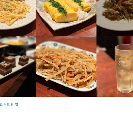
ばお客様に来ていただけるか>

求人を選択する
求人を選択する
求人を選択する
求人を選択する
スタッフの長所は?>

なイベントをするとお客様に満足いただけるか?>

店長候補
調理師・調理スタッフ
ホールスタッフ
調理師・調理スタッフ
月給：
月給：
月給：
月給：
21万円〜40万円
28万円〜50万円
26万円〜30万円
26万円〜
正社員
正社員
正社員
正社員
店舗マネジメントも大事な仕事になります。

ばお客様に来ていただけるか>

スタッフの長所は?>

「アナタ」次第のお店です。

なイベントをするとお客様に満足いただけるか?>

料理長候補
調理師・調理スタッフ
調理師・調理スタッフ
月給：
月給：
時給：
21万円〜40万円
28万円〜50万円
1,200円〜
正社員
正社員
バイト
などは考えていません。

店舗マネジメントも大事な仕事になります。

作りのための努力は評価対象です。"
ホールスタッフ
ホールスタッフ
時給：
月給：
1,200円〜1,500円
26万円〜30万円
バイト
正社員
「アナタ」次第のお店です。

などは考えていません。

調理師・調理スタッフ
ホールスタッフ
事のおすすめポイント
時給：
時給：
作りのための努力は評価対象です。

1,200円〜1,500円
1,200円〜
バイト
バイト
ント

ント

調理補助
時給：
1,200円〜1,500円
バイト
が身につく!

が身につく!

も、飲食店のお仕事をオールマイティーに覚えたい!

も、飲食店のお仕事をオールマイティーに覚えたい!

真を見る
ッタリ

ッタリ

も必要とされる人材に成長できますよ。

も必要とされる人材に成長できますよ。

ト ~

ト ~
