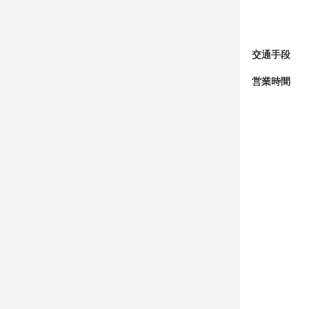
飲食業界を一
身に付
この仕
交通手段
出店開業ノウハ
"アピールポイ
営業時間
※幅広いスキル
調理もホール
応募資
という方にピ
どこのお店で
必須スキル
"＜職種・業
~ ここがポイン
★意欲重視の
今期も店舗出店
応募にあた
今期も新たな
いません。こ
年齢・経験問
そのため、楽
★未経験の先
当グループ
輩も多数。"
メニュー作り
店舗創りに関