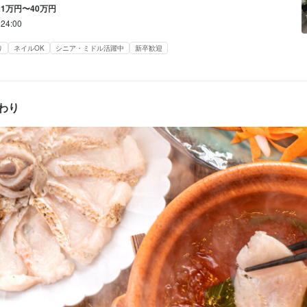
社1年／26歳／料理長）

社1年／26歳／料理長）

21万円〜40万円
入社2年／40歳／エリアマネージャー）
入社2年／40歳／エリアマネージャー）
24:00
り
ネイルOK
シニア・ミドル活躍中
新卒歓迎
間
間
0
0
わり
ダブルワーク・副業OK
ダブルワーク・副業OK
シフト制
シフト制
休暇
休暇
定めなし。

定めなし。

1回（6月）

1回（6月）

給

給
