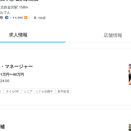
酒屋 四季彩 金沢駅前店
酒屋 四季彩 金沢駅前店
北鉄金沢
駅
158m
補・マネージャー
候補
おでん
09
～￥4,999
－
156席
補・マネージャー
候補
求人情報
店舗情報
0,000円〜400,000円
0,000円〜400,000円
社宅あり(住み込み)
社宅あり(住み込み)
交通費支給
交通費支給
・マネージャー
ルを考慮して決定します。

ルを考慮して決定します。

21万円〜40万円
36時間分・4万7900円以上の固定残業代を含みます。超過分は別途支給
36時間分・4万7900円以上の固定残業代を含みます。超過分は別途支給
24:00
り
ネイルOK
シニア・ミドル活躍中
新卒歓迎
ルを考慮して決定します。
ルを考慮して決定します。
補
社半年／24歳）※想定年収

社半年／24歳）※想定年収
