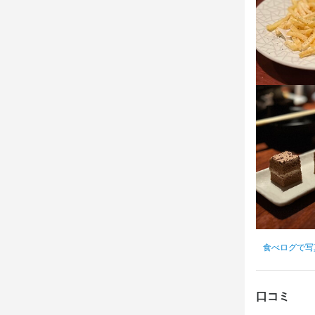
< どうすれ
売上管理

< それぞれの
< どのよう
そして

施策を考え、
< どうすれ
< それぞれの
良くも悪くも
< どのよう
もちろん減給
施策を考え、
「いいお店」
良くも悪くも
もちろん減給
この仕
「いいお店」
"アピールポイ
アピールポイ
※幅広いスキル
※幅広いスキル
調理もホール
調理もホール
食べログで写
という方にピ
という方にピ
どこのお店で
どこのお店で
口コミ
~ ここがポイン
~ ここがポイン