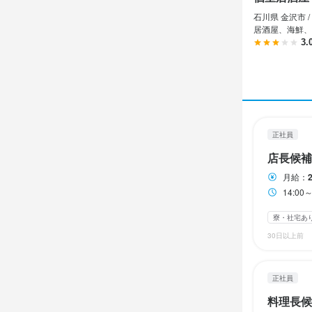
個室居
個室居
正社員
正社員
石川県 金沢市 /
店長候
料理長
居酒屋、海鮮、
3.
店長候
料理長
月給
月給
21
21
昇給あり
昇給あり
寮・
寮・
正社員
固定残業代
固定残業代
店長候補
※経験やスキ
※経験やスキ
月給：
※上記には月
※上記には月
14:00～
給与補足
給与補足
寮・社宅あ
昇給年１回

昇給年１回

30日以上前
※経験やスキ
※経験やスキ
収入例
収入例
正社員
年収例

年収例

料理長候
300万円（入
300万円（入