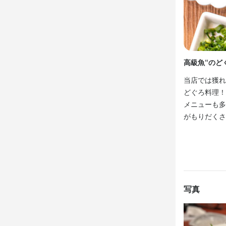
■社会保険完
■社会保険完
■時間外手当

■時間外手当

■社宅あり

■社宅あり

■役職手当

■役職手当

■職能手当

■職能手当

■住宅手当・
■住宅手当・
高級魚“のど
■まかない（1
■まかない（1
■インセンテ
■インセンテ
当店では獲れ
■マイカー通
■マイカー通
どぐろ料理！
■服装自由（
■服装自由（
メニューも多
■制服貸与

■制服貸与

がもりだくさ
■社員旅行

■社員旅行

■独立支援制
■独立支援制
まかない・食事
まかない・食事
独立支援制度あ
独立支援制度あ
特徴
特徴
写真
学歴不問
学歴不問
未
未
シニア・ミドル
シニア・ミドル