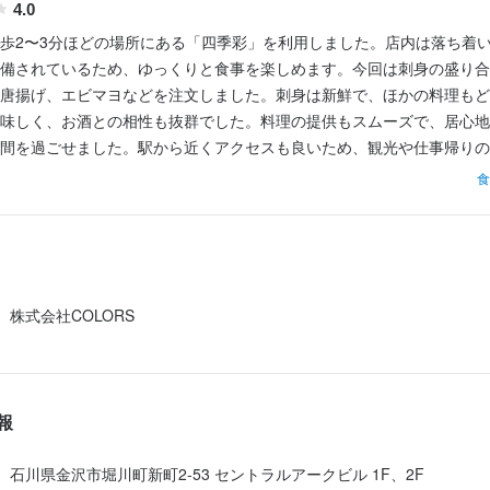
4.0
予定!*

歩2〜3分ほどの場所にある「四季彩」を利用しました。店内は落ち着
予定!*

店舗を出店していきます。

備されているため、ゆっくりと食事を楽しめます。今回は刺身の盛り合
店舗を出店していきます。

わず、誰もが意見を発信しながら形にしていける環境です。

唐揚げ、エビマヨなどを注文しました。刺身は新鮮で、ほかの料理もど
わず、誰もが意見を発信しながら形にしていける環境です。

しくやりがいを持ちながら成長していけます!

味しく、お酒との相性も抜群でした。料理の提供もスムーズで、居心地
しくやりがいを持ちながら成長していけます!

間を過ごせました。駅から近くアクセスも良いため、観光や仕事帰りの
にも挑戦できる!*

のお店です。また機会があれば利用したいと思います。
にも挑戦できる!*

食
わることはどんなことにもチャレンジしていただけます。

わることはどんなことにもチャレンジしていただけます。

からお店のグランドメニューが生まれることも十分にあります。

からお店のグランドメニューが生まれることも十分にあります。

ィアを出し合いながら、日々ステップアップしていきましょう!

ィアを出し合いながら、日々ステップアップしていきましょう!

は一切問いません。

は一切問いません。

株式会社COLORS
を重視しています。

を重視しています。

す方、店舗で飲食のプロを目指す方、どちらも歓迎!

す方、店舗で飲食のプロを目指す方、どちらも歓迎!

相談 引越を伴う異動が不可能な方もご安心を

相談 引越を伴う異動が不可能な方もご安心を

報
から”の会社です。

から”の会社です。

らわれず、幅広い視野をお持ちの方、

らわれず、幅広い視野をお持ちの方、

石川県金沢市堀川町新町2-53 セントラルアークビル 1F、2F
緒に盛り上げていきませんか!"