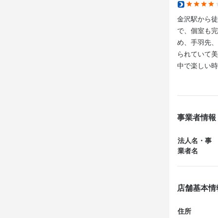
今期も店舗出店
金沢駅から徒
今期も店舗出店
今期も新たな
で、個室も完
今期も新たな
年齢・経験問
め、手羽先、
年齢・経験問
そのため、楽
られていて美
そのため、楽
中で楽しい時
メニュー作り
にもおすすめ
メニュー作り
店舗創りに関
店舗創りに関
あなたの意見
あなたの意見
沢山のアイデ
沢山のアイデ
事業者情報
・年齢・経験
・年齢・経験
法人名・事
やる気・人柄
やる気・人柄
業者名
・幹部を目指
・幹部を目指
・働き方は応
・働き方は応
店舗基本情
当社は“これ
当社は“これ
飲食の枠にと
飲食の枠にと
住所
飲食業界を一