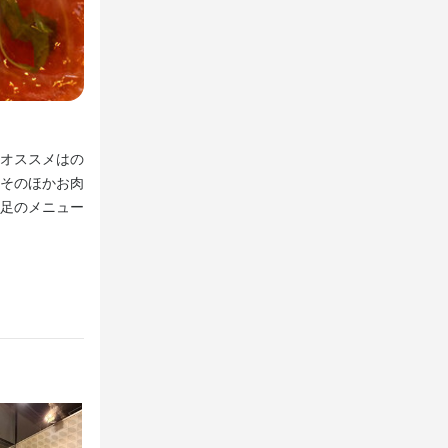
【NEW】贅沢な土鍋ご飯が登場！本気の土鍋に心ゆくま
オススメはの
★NEW★贅沢具材がのった土鍋ごはんが登場♪金沢限定
そのほかお肉
の鮭いくらなど絶対食べてほしい逸品です♪ふっくらとや
足のメニュー
が新登場！贅沢具材をのせた土鍋ご飯を種類豊富にご用意
ない当店オリジナル♪肉好きには堪らない逸品★飲み放題
ら当店にお任せください☆
取得支援あり
取得支援あり
歓迎
歓迎
面接
面接
面接1回
面接1回