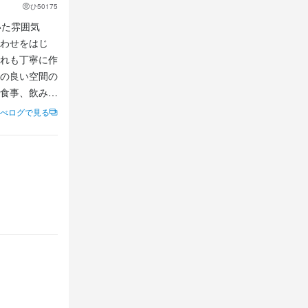
ひ50175
いた雰囲気
わせをはじ
れも丁寧に作
の良い空間の
食事、飲み会
べログで見る