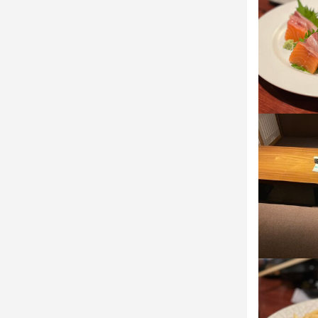
仕事内
仕事内
"全国に65
"全国に65
今期も新たな
今期も新たな
年齢・経験問
年齢・経験問
客様にはもち
客様にはもち
誰もがいい居
誰もがいい居
飲食を通して
飲食を通して
一緒に、長く
一緒に、長く
<~主なお仕事~
<~主なお仕事~
接客や調理の
メインは厨房
アルバイトの
売上管理

新鮮な食材の
新メニューの
そして

アルバイトの