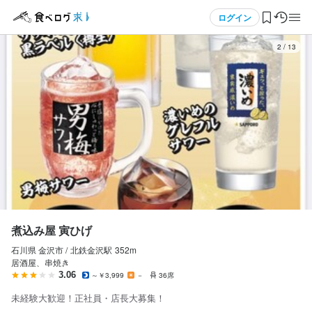
応募画面へ進む
応募画面へ進む
応募画面へ進む
応募画面へ進む
メニュー
ログイン
3
/
13
煮込み屋 寅ひげ
煮込み屋 寅ひげ
煮込み屋 寅ひげ
煮込み屋 寅ひげ
正社員
正社員
正社員
アルバイト・パート
ログイン・無料会員登録
店長候補・マネージャー
ホールスタッフ・サービススタッフ
調理師・調理スタッフ
ホールスタッフ・サービススタッフ
店長候補・マネージャー
ホールスタッフ・サービススタッフ
調理師・調理スタッフ
ホールスタッフ・サービススタッフ
食べログ求人TOP
月給
月給
月給
時給
280,000円〜400,000円
200,000円〜400,000円
200,000円〜350,000円
1,100円〜1,350円
求人検索
ボーナス・賞与あり
ボーナス・賞与あり
ボーナス・賞与あり
昇給あり
交通費支給
昇給あり
昇給あり
昇給あり
交通費支給
交通費支給
交通費支給
資格手当・スキル手当あり
インセンティブあり
インセンティブあり
マイページ管理
試用期間
試用期間
研修期間
試用期間
試用期間１ヶ月固定20万
試用期間1ヶ月：月給２０万
研修期間１ヵ月：時給１06０円
閲覧履歴
試用期間１ヵ月：月給２０万円
煮込み屋 寅ひげ
固定残業代
固定残業代
給与補足
石川県 金沢市 /
北鉄金沢
駅
352m
気になる求人
固定残業代
仕入れ時間含む
残業０時間
交通費　公共交通機関のみ片道分支給
居酒屋、串焼き
残業なし
3.06
～￥3,999
－
36席
検索履歴・保存した条件
給与補足
給与補足
収入例
未経験大歓迎！正社員・店長大募集！
給与補足
能力・経験等を考慮のうえ優遇します
能力・経験等を考慮のうえ優遇します
時給１１００円、週２日、1日4時間勤務
