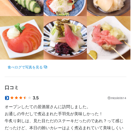
法人名・事業者名
勤務地
能登おでん居酒屋ちょんがり
最終更新日2026/01/10
石川県金沢市堀川町8-19
応募資格
必須スキル・経験
連絡先
最終更新日2026/04/09
0709-314-2792
コミュニケーション能力
法人名・事業者名
能登おでん居酒屋ちょんがり
求める人物像
食べログで写真を見る
一緒に飲食店を盛り上げたい方

最終更新日2026/01/10
すぐに副店長になりたい方

口コミ
やる気だけはある方
3.5
micole0614
オープンしたての居酒屋さんに訪問しました。

選考の流れ
お通しの牛だしで煮込まれた手羽先が美味しかった！

牛炙り刺しは、見た目ただのステーキだったのであれ？って感じ
お気軽にご相談ください。面接は、オーナー店長との面談のみ！
だったけど、本日の賄いカレーはよく煮込まれていて美味しくい
とりあえずご相談いただければと思います。