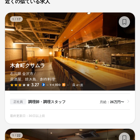
近くの似ている求人
木
1
/
17
木倉町クサムラ
石川県 金沢市 /
居酒屋、焼き鳥、創作料理
3.27
～￥4,999
－
41席
調理師・調理スタッフ
月給：
26万円〜
正社員
最終更新日：30日以上前
炭
1
/
22