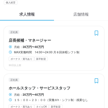
応募履歴
個人経営
能力・経験等を考慮のうえ優遇します
月々約３，５万円の収入（※月4週換算で計算した目安金額）
収入例
WEB履歴書
求人情報
店舗情報
最低入社１ヶ月１８万〜２０万

勤務時間
最短入社３ヶ月２５万〜２７万

勤務時間
勤務時間
スカウト・メルマガ受信設定
店長　２８万〜３５万

１５：００〜２３：００（実働８h・休憩１h・シフト制(月平均20
マネージャー　３５万〜４０万

１５：００～２３：００（実働８h・シフト制・残業なし
15：00〜２３：00（シフト制、週１日～OK、1日２h～OK）
正社員
＋賞与
ヘルプ・お問い合わせフォーム
終電考慮あり
時短社員制度あり
残業月20時間以下
転勤なし
長期勤務歓迎
終電考慮あり
終電考慮あり
ダブルワーク・副業OK
ダブルワーク・副業OK
時短社員制度あり
フルタイム歓迎
転勤なし
残業月20時間以下
長期勤務歓迎
店長候補・マネージャー
シフト制
固定シフト制(決まった時間・曜日に働ける)
転勤なし
週1日からOK
長期勤務歓迎
週2日からOK
シフト制
週4日以上OK
固定シフト制(決まった時間・曜日に働ける)
シフト制
自由シフト制(毎回、時間・曜日を選べる)
月給：
28万円〜40万円
自由シフト制(毎回、時間・曜日を選べる)
固定シフト制(決まった時間・曜日に働ける)
掲載をご検討の店舗様へ
自由シフト制(毎回、時間・曜日を選べる)
MAX実働時間 14:00〜24:00 月８回休暇シフト制
勤務時間
食べログ求人PRESS
ボーナス・賞与あり
新卒歓迎
休日・休暇
MAX実働時間　14:00〜24:00

休日・休暇
休日・休暇
プライバシーポリシー
30日以上前
月８回休暇シフト制
月８日休み／夏季休暇７日／年末年始休暇７日/GW休暇７回
月８日休み／夏季休暇５日／年末年始休暇７日/ゴールデンウィー
2週間ごとのシフト制
利用規約
終電考慮あり
ダブルワーク・副業OK
残業月20時間以下
転勤なし
ク休暇5日

月8日以上休みあり
完全週休2日制
産休・育休制度あり
夏季休暇あり
平日のみ勤務OK(土日休み)
土日祝のみ勤務OK
長期勤務歓迎
シフト制
企業情報
正社員
月の休みを減らして給料アップ可
年末年始休暇あり
GW休暇あり
特別休暇あり
ホールスタッフ・サービススタッフ
月8日以上休みあり
完全週休2日制
産休・育休制度あり
夏季休暇あり
年末年始休暇あり
GW休暇あり
特別休暇あり
待遇
月給：
20万円〜40万円
休日・休暇
待遇
１５：００～２３：００（実働８h・シフト制・残業なし
・契約期間の定め1年
月８回休みシフト制

ボーナス・賞与あり
ネイルOK
新卒歓迎