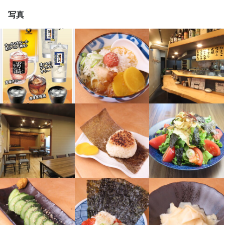
管理、他のスタッフへの指導・育成などの業務もお任せします。
発、他の調理スタッフへの指導・育成などの業務もお任せしま
求める人物像
写真
仕事内容
す。
やる気ある方歓迎！２０代が活躍中！
身に付くスキル
基本的な飲食業務

開店前仕込み、料理の調理、盛り付け、洗い場

包丁さばき
盛り付け技術
英会話
日本酒の知識
焼酎の知識
身に付くスキル
3ヶ月後には店長に昇格する可能性大

ウイスキーの知識
肉の知識
サービスマナー
店舗運営
メニュー開発
やる気があればオッケー！

包丁さばき
盛り付け技術
英会話
日本酒の知識
焼酎の知識
ウイスキーの知識
肉の知識
魚の知識
野菜の知識
サービスマナー
お酒大好き、おしゃべり大好きな方大歓迎！
出店開業ノウハウ
店舗運営
メニュー開発
仕入れ・食材の目利き
店名
煮込み屋 寅ひげ
この仕事のおすすめポイント
店名
求める人物像
勤務地
煮込み屋 寅ひげ
飲食店だけでなく様々な事業にチャレンジします！

石川県金沢市堀川町8-19
やる気があればOK
勤務地
連絡先
石川県金沢市堀川町8-19
0709-314-2792
身に付くスキル
連絡先
法人名・事業者名
包丁さばき
飾り包丁
盛り付け技術
英会話
日本酒の知識
焼酎の知識
店名
0709-314-2792
能登おでん居酒屋ちょんがり
ウイスキーの知識
肉の知識
魚の知識
野菜の知識
出店開業ノウハウ
煮込み屋 寅ひげ
店舗運営
メニュー開発
仕入れ・食材の目利き