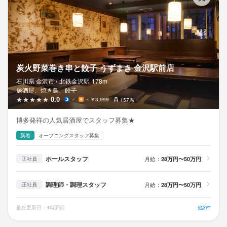
炭火野菜巻き串と餃子 うずまき 金沢駅前店
石川県 金沢市 /
北鉄金沢
駅
178m
居酒屋、焼き鳥、餃子
0.0
－
～￥3,999
157席
博多発祥の人気居酒屋でスタッフ募集★
新着
オープニングスタッフ募集
ホールスタッフ
月給：
28万円〜50万円
正社員
調理師・調理スタッフ
月給：
28万円〜50万円
正社員
最終更新日：4時間前
他3件