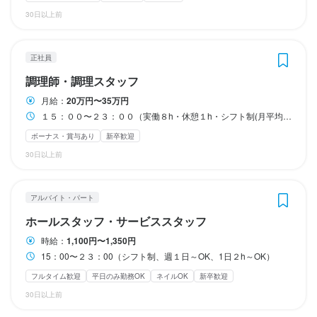
長期休暇年３回（GW後、お盆後、正月後）

待遇
まかない・食事補助あり
制服貸与
研修制度あり
30日以上前
長期休暇実績１回７日
まかない・食事補助あり
制服貸与
研修制度あり
社内イベントあり(旅行、BBQ等)
社員登用制度あり
車通勤OK
バイク通勤OK
・契約期間の定めなし

社内イベントあり(旅行、BBQ等)
車通勤OK
バイク通勤OK
髪型自由
髪型自由
服装自由
ひげOK
ネイルOK
ピアスOK
月8日以上休みあり
完全週休2日制
産休・育休制度あり
夏季休暇あり
服装自由
ひげOK
ネイルOK
ピアスOK
年末年始休暇あり
GW休暇あり
特別休暇あり
正社員
まかない・食事補助あり
社会保険完備
制服貸与
研修制度あり
社内イベントあり(旅行、BBQ等)
資格取得支援あり
車通勤OK
バイク通勤OK
特徴
調理師・調理スタッフ
特徴
髪型自由
服装自由
待遇
月給：
20万円〜35万円
学歴不問
未経験者歓迎
独立希望者歓迎
新卒歓迎
第二新卒歓迎
学歴不問
未経験者歓迎
新卒歓迎
第二新卒歓迎
Uターン・Iターン歓迎
１５：００〜２３：００（実働８h・休憩１h・シフト制(月平均20時間)）
フリーター歓迎
大学生歓迎
主婦・主夫歓迎
女性活躍中
駅チカ(徒歩5分以内)
年内社会保険完備予定。

フリーター歓迎
女性活躍中
ブランクOK
駅チカ(徒歩5分以内)
個人経営(2店舗以内)
スタッフの平均年齢20代
応募者全員と面接
面接1回
特徴
最短３ヶ月で店長になれます！

ボーナス・賞与あり
新卒歓迎
個人経営(2店舗以内)
スタッフの平均年齢20代
応募者全員と面接
面接1回
即日勤務OK
みんなで楽しく働きましょう！
30日以上前
学歴不問
未経験者歓迎
新卒歓迎
第二新卒歓迎
Uターン・Iターン歓迎
まかない・食事補助あり
制服貸与
研修制度あり
フリーター歓迎
女性活躍中
駅チカ(徒歩5分以内)
個人経営(2店舗以内)
社内イベントあり(旅行、BBQ等)
仕事内容
資格取得支援あり
車通勤OK
バイク通勤OK
スタッフの平均年齢20代
応募者全員と面接
面接1回
仕事内容
アルバイト・パート
髪型自由
服装自由
【ホールスタッフ】

【ホールスタッフ】

ホールスタッフ・サービススタッフ
ご案内、オーダー受付、ドリンク作成、配膳、接客、会計、テー
ご案内、オーダー受付、ドリンク作成、配膳、接客、会計、テー
仕事内容
時給：
1,100円〜1,350円
特徴
ブルの片付けなどのホール業務全般をお任せします。

ブルの片付けなどのホール業務全般をお任せします。また洗い物
15：00〜２３：00（シフト制、週１日～OK、1日２h～OK）
【調理スタッフ】

将来的には、店長候補として、売上・コストの数値管理、シフト
や調理補助もお願いする場合がございます。

学歴不問
未経験者歓迎
新卒歓迎
第二新卒歓迎
Uターン・Iターン歓迎
開店前の仕込み、料理の調理、盛り付け、洗い場などの調理業務
フルタイム歓迎
平日のみ勤務OK
ネイルOK
新卒歓迎
管理、他のスタッフへの指導・育成などの業務もお任せします。
（正社員候補）

フリーター歓迎
ブランクOK
駅チカ(徒歩5分以内)
個人経営(2店舗以内)
全般をお任せします。

30日以上前
スタッフの平均年齢20代
応募者全員と面接
面接1回
将来的には、店長候補として、売上・コストの数値管理、シフト
将来的には、料理長候補として、仕入れ、食材管理、メニュー開