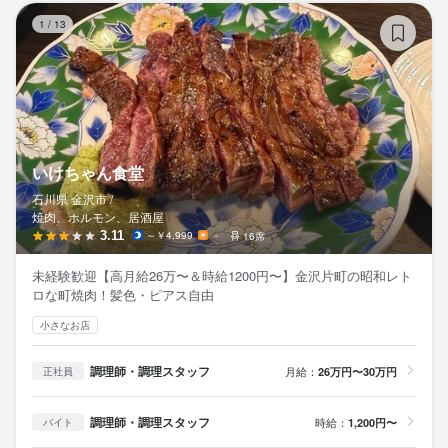
い
1
/
13
いけちゃん食堂
石川県 金沢市 /
焼肉、ホルモン、居酒屋
3.11
～￥4,999
－
16席
未経験歓迎【高月給26万〜＆時給1200円〜】金沢片町の昭和レト
ロな町焼肉！髪色・ピアス自由
小さなお店
調理師・調理スタッフ
月給：
26万円〜30万円
正社員
調理師・調理スタッフ
時給：
1,200円〜
バイト