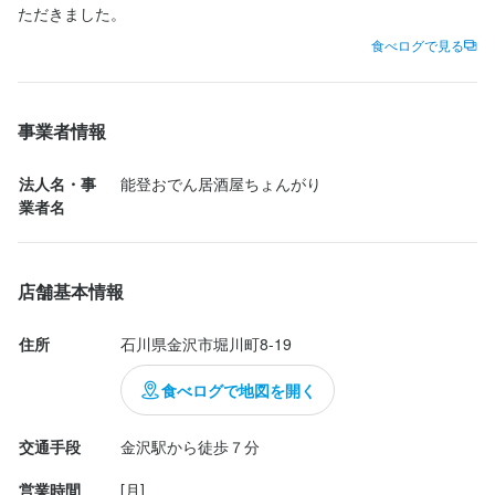
ただきました。
食べログで見る
事業者情報
店名
煮込み屋 寅ひげ
法人名・事
能登おでん居酒屋ちょんがり
業者名
勤務地
石川県金沢市堀川町8-19
店舗基本情報
連絡先
0709-314-2792
住所
石川県金沢市堀川町8-19
法人名・事業者名
食べログで地図を開く
能登おでん居酒屋ちょんがり
交通手段
金沢駅から徒歩７分
最終更新日2026/01/10
営業時間
[月]
