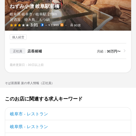
ねずみ小僧 岐阜駅前橋
岐阜県 岐阜市 /
岐阜
駅
219m
居酒屋、焼き鳥、もつ鍋
3.01
～￥3,999
－
90席
個人経営
店長候補
月給：
30万円〜
正社員
最終更新日：30日以上前
そば居酒屋 楽の求人情報（正社員）
このお店に関連する求人キーワード
岐阜市 - レストラン
岐阜県 - レストラン