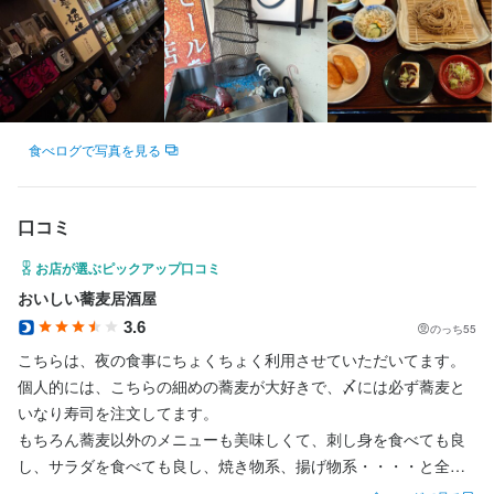
この仕事のおすすめポイント
【経験や年齢に関わらず、誰でも活躍できる職場です】 

まずは『そば居酒屋 楽 本店』での勤務からスタートします。経験
者にはスキルに応じて仕事をお任せしますが、未経験者でも包丁
の使い方からしっかりとサポートします。業務に慣れてきたら、
食べログで写真を見る
適性や能力を考慮して配属先を決め、新店舗での活躍のチャンス
も広がります。

口コミ
【「やりたい」を実現できる立候補制】

お店が選ぶピックアップ口コミ
 当社では年齢や入社年数に関係なく、誰でもチャレンジできる立
おいしい蕎麦居酒屋
候補制を導入しています。「店長を目指したい」「新店舗で働き
たい」「メニュー開発に挑戦したい」といった希望があれば、積
3.6
のっち55
極的にお任せします。あなたの「やりたい」をぜひ当社で実現し
こちらは、夜の食事にちょくちょく利用させていただいてます。

てください。

個人的には、こちらの細めの蕎麦が大好きで、〆には必ず蕎麦と
いなり寿司を注文してます。

【実際に「やりたい」を実現した例】 

もちろん蕎麦以外のメニューも美味しくて、刺し身を食べても良
マネージャー（32歳） 20歳で入社し、23歳で店長に昇格。その
し、サラダを食べても良し、焼き物系、揚げ物系・・・・と全て
後、26歳でマネージャーに。調理経験はなかったものの、得意な
において平均点が高く美味しいお店だとおもってます。
