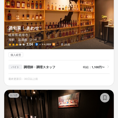
酒旬菜 しあわせ
岐阜県 岐阜市 /
海鮮、居酒屋、バー
3.04
～￥4,999
－
25席
個人経営
調理師・調理スタッフ
時給：
1,100円〜
バイト
最終更新日：30日以上前
隠
1
/
17