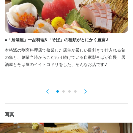
月8日以上／シフト制

慶弔休暇

記念日休暇

有給休暇（消化率100％！）

投資休暇（研修やセミナーに参加する際に取得できる特別休暇）

「完全週休2日制」や「実働6時間 or 週休3日制」も選択OK！
●「居酒屋」一品料理&「そば」の種類がとにかく豊富♪
●
月8日以上休みあり
本格派の割烹料理店で修業した店主が厳しい目利きで仕入れる旬
気
の魚と、創業当時からこだわり続けている自家製そばが自慢！居
ッ
待遇
酒屋とそば屋のイイトコドリをした、そんなお店です♪
人
ご
※マイカー通勤OK（無料駐車場完備）

昇給

賞与

交通費支給

各種社会保険完備（雇用・労災・健康・厚生年金）

売上インセンティブ

独立支援制度

写真
まかないあり

育児休業制度

育児短時間勤務制度
