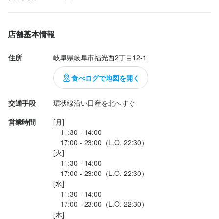
店名
店舗基本情報
そば居酒屋 楽 本店
住所
岐阜県岐阜市福光西2丁目12-1
勤務地
食べログで地図を開く
岐阜県岐阜市福光西2丁目12-1
交通手段
環状線沿い日産を北へすぐ
法人名・事業者名
株式会社楽
営業時間
[月]

　11:30 - 14:00

　17:00 - 23:00（L.O. 22:30）

最終更新日2025/03/04
[火]

　11:30 - 14:00

　17:00 - 23:00（L.O. 22:30）

[水]

　11:30 - 14:00

　17:00 - 23:00（L.O. 22:30）

[木]
