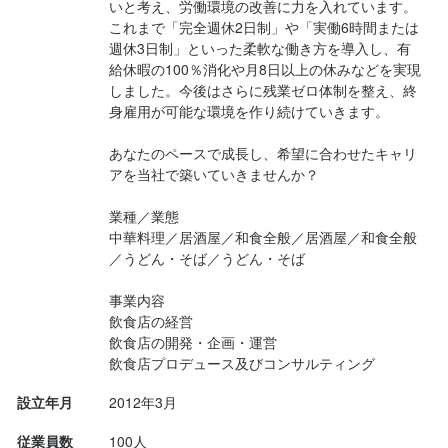
※つながらない場合は090-6615-4414までお願いします。／担当
いと考え、労働環境の改善に力を入れています。
これまで「完全週休2日制」や「実働6時間または
者：秋川（あきかわ）

週休3日制」といった柔軟な働き方を導入し、有
給休暇の100％消化や月8日以上の休みなどを実現
・WEBから

しました。今後はさらに残業ゼロ体制を整え、終
24時間受付中！下記「応募フォームを開く」をクリックし、エン
身雇用が可能な環境を作り続けていきます。

トリーしてください。

※数日経っても連絡が無い場合は、WEB応募が正常に受け付けら
あなたのペースで成長し、希望に合わせたキャリ
れていない可能性がありますので、お手数ですが電話にて再度ご
アを当社で築いていきませんか？

連絡ください。

業種／業態

中華料理／居酒屋／和食全般／居酒屋／和食全般
【面接について】

／うどん・そば／うどん・そば

面接は1回のみ。本社または、各勤務地での面接を予定していま
す。面接時は、履歴書（写真貼付）と、職務経歴書をご持参くだ
事業内容

さい。

飲食店の経営

＜本社または、各勤務地にて実施予定です＞

飲食店の開発・企画・運営

「株式会社楽」（本社）：岐阜市福光西2-12-1

『そば居酒屋 楽本店』：岐阜市福光西2-12-1
設立年月
2012年3月
従業員数
100人