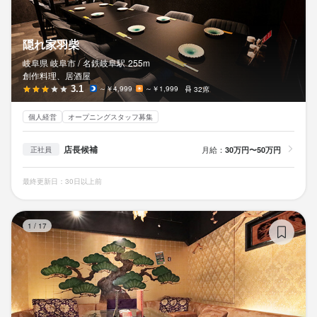
隠れ家羽柴
岐阜県 岐阜市 /
名鉄岐阜
駅
255m
創作料理、居酒屋
3.1
～￥4,999
～￥1,999
32席
個人経営
オープニングスタッフ募集
店長候補
月給：
30万円〜50万円
正社員
最終更新日：30日以上前
ね
1
/
17