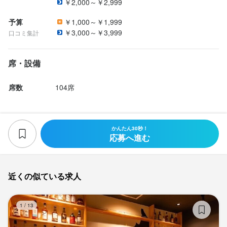
￥2,000～￥2,999
予算
￥1,000～￥1,999
￥3,000～￥3,999
口コミ集計
席・設備
席数
104席
かんたん30秒！
応募へ進む
近くの似ている求人
酒
1
/
13