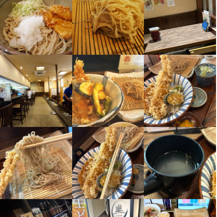
資格取得支援制度

誕生日祝い制度

結婚祝い金支給

インフルエンザ予防接種費用全額負担

健康診断

借上げ社宅制度

※昇給随時／明確な評価制度有

※賞与年2回／業績に応じて支給

※研修制度／その他自社研修制度や全額会社負担での社外研修制度
etc.

そのほかにも繁盛店視察制度、自己投資のための休暇取得などさ
まざまな待遇あり！
仕事内容
調理・キッチンスタッフの業務を行っていただきます。