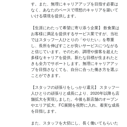
す。また、無理にキャリアアップを目指す必要は
なく、あなたのペースで理想のキャリアを築いて
いける環境を提供します。

求める人物像
【生涯にわたって希望に寄り添う企業】 飲食業は
下記の項目に1つでもあてはまる方はご応募を／

お客様に満足を提供するサービス業ですが、当社
・キャリアアップをめざしている方

ではスタッフ一人ひとりの「やりたい」を尊重
・幹部として会社を動かしてみたい方

し、長所を伸ばすことが良いサービスにつながる
・ゆくゆくは独立をめざしている方

と信じています。そのため、調理や接客を超えた
・「やりたい」をカタチにできる企業で働きたい方

多様なキャリアを提供。新たな目標が生まれたと
きも全力でサポートします。無理にキャリアアッ
・自分の「得意」を伸ばせる企業を探している方

プを目指さなくても、自分に合った働き方を選ぶ
・安定した環境で定年まで、無理なく働きたい方
ことができます。

【スタッフの頑張りをしっかり還元】 スタッフ一
選考の流れ
人ひとりの頑張りと成長により、2020年以降も店
舗拡大を実現しました。今後も新店舗のオープン
【応募について】

やエリア拡大、FC展開を視野に入れ、着実な成長
・お電話から

を目指します。

本社までお気軽にお問い合わせください。 

0583385699

また、スタッフを大切にし、長く働いてもらいた