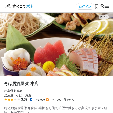
応募画面へ進む
メニュー
ログイン
3
/
17
そば居酒屋 楽 本店
正社員
ログイン・無料会員登録
調理師・調理スタッフ
調理師・調理スタッフ
食べログ求人TOP
月給
255,000円〜350,000円
求人検索
試用期間
マイページ管理
閲覧履歴
そば居酒屋 楽 本店
固定残業代
※上記給与には固定残業代45時間分・5万9000円～14万円が含まれ
岐阜県 岐阜市 /
気になる求人
居酒屋、そば、海鮮
ており、超過した場合は別途支給いたします
3.37
～￥2,999
～￥1,999
104席
検索履歴・保存した条件
給与補足
時短勤務や週休3日制の選択も可能で希望の働き方が実現できます＜経
昇給随時／明確な評価制度有

験・年齢不問！＞