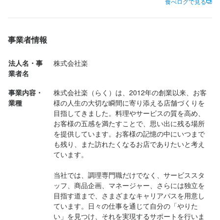
食べログで見る
マネジメントスキルを活かして活躍しています。

今回お腹が減りすぎて、うっかり画像を撮り忘れて数が少ないで
すが結構食べてます。

運営リーダー（28歳） 「責任ある仕事をしたい」と強い意欲を持
ちなみに本日の〆の蕎麦は、ピリ辛鶏そば（つけ麺）。

事業者情報
って入社し、入社2ヶ月で運営リーダーに就任しました。

温かい蕎麦つゆに冷たい蕎麦をつけてたべるお蕎麦。蕎麦つゆの
甘い香りと、出汁と刻み海苔から出る旨味に鶏が妙にあい、あと
法人名・事
株式会社楽
あなたも自分の成長と夢を実現できる職場で、一緒に働いてみま
から来るピリっと辛さは完璧です。

業者名
せんか？
そば湯でわった蕎麦つゆも抜群に美味いです。

事業内容・
株式会社楽（らく）は、2012年の創業以来、お客
店員さんの接客もいいし、お気に入りのお店のひとつです。

業種
様の人生の大切な瞬間に寄り添える店舗づくりを
ランチで蕎麦も食べられるので、お昼の蕎麦も良いですね。
目指してきました。料理やサービスの質を高め、
応募資格
お客様の五感を満たすことで、思い出に残る場所
を提供しています。お客様の記憶の中にいつまで
歓迎スキル・経験
も残り、また訪れたくなるお店でありたいと考え
ています。

調理の実務経験がある方を優遇します！

※経験年数・ジャンルは不問

当社では、調理専門職だけでなく、サービススタ
※未経験の方もOK

ッフ、商品企画、マネージャー、さらには独立を
※飲食店での勤務経験がある方や、マネジメント経験がある方は尚
目指す道まで、さまざまなキャリアパスを用意し
可

ています。日々の仕事を通じて自分の「やりた
（経験に応じて優遇します）
い」を見つけ、それを実現するサポートを行いま