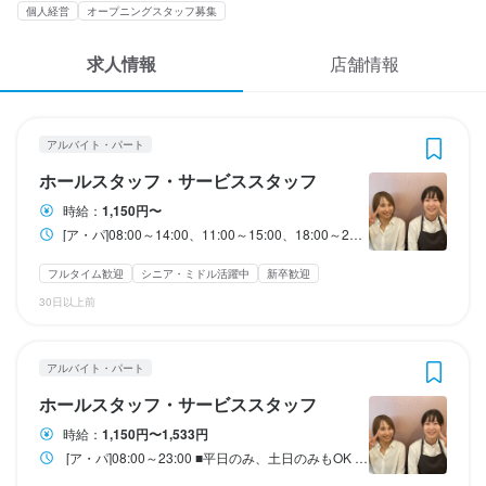
応募履歴
個人経営
オープニングスタッフ募集
3
3
3
 / 
 / 
 / 
4
4
4
WEB履歴書
求人情報
店舗情報
オムライス専門店 イーグル
オムライス専門店 イーグル
オムライス専門店 イーグル
アルバイト・パート
アルバイト・パート
アルバイト・パート
ホールスタッフ・サービススタッフ
ホールスタッフ・サービススタッフ
調理師・調理スタッフ
スカウト・メルマガ受信設定
アルバイト・パート
ヘルプ・お問い合わせフォーム
ホールスタッフ・サービススタッフ
ホールスタッフ・サービススタッフ
ホールスタッフ・サービススタッフ
調理師・調理スタッフ
時給：
1,150円〜
掲載をご検討の店舗様へ
時給
時給
時給
1,150円〜
1,150円〜1,533円
1,150円〜
[ア・パ]08:00～14:00、11:00～15:00、18:00～22:00 ■平日のみ、土日のみもOK ■1日3h／週1.2日～OK ※長時間働きたい方も大歓迎！ 月4回のシフト提出なので、 あなたの都合に合わせて働けます ※シフトは応相談 お昼までの勤務もOK 【こんな働き方が可能です！】 ◆主婦（夫）さん 8:00～14:00 9:00～14:00 11:00～14:00 11:00～15:00 など ◆学校終わりに働く学生さん 18:00～22:00 17:00～22:00 など 他にも「こんな働き方はできますか？」などあれば お気軽にご相談ください！ ※美味しいまかない付き(食費がうきますよ)
食べログ求人PRESS
昇給あり
昇給あり
昇給あり
扶養内勤務OK
扶養内勤務OK
扶養内勤務OK
フルタイム歓迎
シニア・ミドル活躍中
新卒歓迎
プライバシーポリシー
30日以上前
給与補足
研修期間
給与補足
利用規約
①平日時給1,150円～

研修期間1ヵ月：時給1140円■土日祝は時給50円UP！■22時以降時
①平日時給1,150円～

②土日祝時給1,200円～

給25％UP
②土日祝時給1,200円～

企業情報
アルバイト・パート
ホールスタッフ・サービススタッフ
■扶養内OK！
給与補足
■扶養内OK！
カフェ・コーヒー(珈琲)・喫茶店

時給：
1,150円〜1,533円
[ア・パ]ホールスタッフ(配膳)、皿洗い・洗い場、キッチンスタッ
[ア・パ]08:00～23:00 ■平日のみ、土日のみもOK ■1日3h／週1.2日～OK ※長時間働きたい方も大歓迎！ 月4回のシフト提出なので、 あなたの都合に合わせて働けます♪ 【シフト例】 8:00～11:00 8:00～14:00 11:00～15:00 11:00～17:00 17:00～21:00 17:00～23:00 18:00～22:00 など ※シフトは応相談 ※美味しいまかない付き(食費がうきますよ♪) 時間や日数はお気軽にご相談ください。
フ