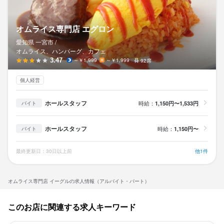
連絡先
愛知県一宮市東島町1-36-1
058-671-0360
オムライス専門店 エグロン
連絡先
法人名・事業者名
058-671-0360
愛知県 一宮市 /
有限会社いーぐる
オムライス、ハンバーグ、カフェ
3.47
～￥1,999
～￥1,999
92席
法人名・事業者名
有限会社いーぐる
個人経営
最終更新日2026/06/01
ホールスタッフ
時給：
1,150円〜1,533円
バイト
最終更新日2026/06/01
ホールスタッフ
時給：
1,150円〜
バイト
最終更新日：30日以上前
他1件
オムライス専門店 イーグルの求人情報（アルバイト・パート）
このお店に関連する求人キーワード