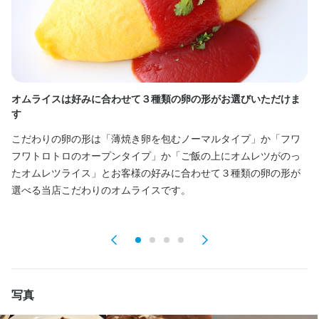
18:00～22:00

18:00～22:00

18:00～22:00　など

17:00～22:00　など

17:00～22:00　など

※シフトは応相談

他にも「こんな働き方はできますか？」などあれば

他にも「こんな働き方はできますか？」などあれば

お気軽にご相談ください！

お気軽にご相談ください！

※美味しいまかない付き(食費がうきますよ♪)

時間や日数はお気軽にご相談ください。
※美味しいまかない付き(食費がうきますよ)
※美味しいまかない付き(食費がうきますよ)
オムライスは好みに合わせて３種類の卵の形がお選びいただけま
卵
ランチタイムのみ勤務OK
終電考慮あり
ダブルワーク・副業OK
フルタイム歓迎
す
ランチタイムのみ勤務OK
ダブルワーク・副業OK
週1日からOK
終電考慮あり
週2日からOK
ダブルワーク・副業OK
週4日以上OK
フルタイム歓迎
転勤なし
長期勤務歓迎
週1日からOK
週2日からOK
週4日以上OK
地
転勤なし
長期勤務歓迎
週1日からOK
週2日からOK
週4日以上OK
シフト制
自由シフト制(毎回、時間・曜日を選べる)
こだわりの卵の形は「薄焼き卵を包むノーマルタイプ」か「フワ
身
シフト制
自由シフト制(毎回、時間・曜日を選べる)
フワトロトロのオープンタイプ」か「ご飯の上にオムレツがのっ
レ
休日・休暇
たオムレツライス」とお客様の好みに合わせて３種類の卵の形が
送
休日・休暇
選べる当店こだわりのオムライスです。
交代制

休日・休暇
2週間ごとのシフト制
■シフト申請は毎週！

交代制

あなたの都合に合わせて働ける

土日祝のみ勤務OK
■シフト申請は毎週！

■シフトカットなし！
あなたの都合に合わせて働ける

■シフトカットなし！
待遇
土日祝のみ勤務OK
待遇
写真
◆社会保険加入制度あり

◆社会保険加入制度あり
