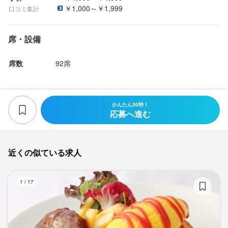
それではお会いできることを

￥1,000～￥1,999
口コミ集計
楽しみにしています！
お店の採用担当者からのメッセージ
連絡先
058-671-0360
席・設備
【店長より】

お店の採用担当者からのメッセージ
スタッフは20代～40代が多く、長いスタッフさんだと何十年と働
席数
92席
法人名・事業者名
いており、

【店長より】

有限会社いーぐる
学生さんでも就職まで働いてくれてます。

スタッフは20代～40代が多く、長いスタッフさんだと何十年と働
長く働ける秘訣は面接の時に感じて頂ければと思います。
いており、

学生さんでも就職まで働いてくれてます。

かんたん30秒！
最終更新日2026/06/01
応募へ進む
長く働ける秘訣は面接の時に感じて頂ければと思います。
近くの似ている求人
店名
オムライス専門店 イーグル
オ
店名
1
/
17
勤務地
オムライス専門店 イーグル
愛知県一宮市東島町1-36-1
勤務地