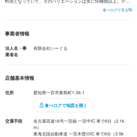
安心してご応募くださいね♪

飲食店での勤務経験がない方や、ブランクのある方も歓迎。一つ
料理となっていて、そのバリエーションは実に50種類以上。デミ
ひとつ丁寧にお教えしますので、安心してスタートできる環境で
ソース、カレーソース、クリームソース、和風ソースの４種類の
食べログで見る
【店長より】

ソースが選べるようになっているほか、ソースがデミソースとク
この仕事のおすすめポイント
スタッフは20代～40代が多く、長いスタッフさんだと何十年と働
リームソースの場合はケチャップライス、カレーソースと和風ソ
いており、

ースの場合はバターライスと玉子の中のライスも２種類用意され
【地元で親しまれる人気カフェ＆レストラン】

事業者情報
学生さんでも就職まで働いてくれてます。

この仕事のおすすめポイント
ています。さらに、玉子のタイプが、ノーマル、オープン、オム
地域のお客様に長年愛され続けているカフェ＆レストランです。
長く働ける秘訣は面接の時に感じて頂ければと思います。
レツの３タイプから選べるというのですから、その組合せたるや
メディアで紹介される機会も多く、地元の方はもちろん、幅広い
法人名・事
有限会社いーぐる
【地元で親しまれる人気カフェ＆レストラン】

150種類以上⁉もあることになります。

お客様にご利用いただいています。

業者名
地域のお客様に長年愛され続けているカフェ＆レストランです。
看板メニューのふわとろオムライスは、多くのお客様から高い支
メディアで紹介される機会も多く、地元の方はもちろん、幅広い
この仕事のおすすめポイント
悩みに悩んでいただいたのは「シーフードクリームソース」1,650
持を集める自慢の一品。

お客様にご利用いただいています。

円。クリームソースなので、玉子の中のライスはケチャップライ
―――――――――――――

店舗基本情報
看板メニューのふわとろオムライスは、多くのお客様から高い支
スです。玉子はノーマルタイプを選択しました。

【さまざまなお客様との出会いがあります】

持を集める自慢の一品。

海老、...
土日祝日は、若い女性のお客様やカップル、ご家族連れなどで賑
一宮で長くも愛されている、

住所
愛知県一宮市東島町1-36-1
わいます。写真映えするメニューも人気で、店内は明るく活気の
地元のオアシス的なカフェ＆レストラン！

【さまざまなお客様との出会いがあります】

食べログで地図を開く
ある雰囲気です。

メディアにも多く取り上げて頂き

土日祝日は、若い女性のお客様やカップル、ご家族連れなどで賑
平日は近隣にお住まいの方や周辺で働く方が多く来店され、常連
沢山のお客様にご来店いただいてます。

わいます。写真映えするメニューも人気で、店内は明るく活気の
のお客様との温かな交流も楽しめます。

交通手段
名古屋高速16号一宮線 一宮中IC 車で6分（2.1k
ある雰囲気です。

m）

当店自慢のふわとろオムライスは絶品です♪

平日は近隣にお住まいの方や周辺で働く方が多く来店され、常連
東海北陸自動車道 一宮木曽川IC 車で9分（3.5k
【スタッフ同士のチームワークも抜群】

のお客様との温かな交流も楽しめます。
