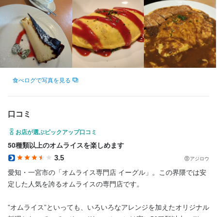
仕事内容
女性活躍中
ブランクOK
オープニングスタッフ募集
面接1回
学歴不問
未経験者歓迎
新卒歓迎
第二新卒歓迎
Uターン・Iターン歓迎
フリーター歓迎
大学生歓迎
主婦・主夫歓迎
シニア・ミドル活躍中
ブランクOK
オープニングスタッフ募集
個人経営(2店舗以内)
面接1回
創作オムライス&カフェの

仕事内容
【エグロン＆イーグル】で募集中！

【カフェのようなおしゃれな空間で働けます】

仕事内容
～カフェのような雰囲気のおしゃれなお店です～

【ホール業務】

【カフェのようなおしゃれな空間で働けます】

食べログで写真を見る
お客様のご案内やオーダー受付、料理・ドリンクの提供、お会計
≪ホール≫

など、接客業務全般を担当していただきます。ハンディを使用す
お席へのご案内から、

【ホール業務】

るため、注文業務もスムーズに行えます。

オーダー、配膳、お会計など。

口コミ
お客様のご案内やオーダー受付、料理・ドリンクの提供、お会計
接客全般をお願いします。

など、接客業務全般を担当していただきます。ハンディを使用す
お店が選ぶピックアップ口コミ
【キッチン業務】

るため、注文業務もスムーズに行えます。

50種類以上のオムライスを楽しめます
盛り付けや仕込みなどの簡単な調理補助からスタート。先輩スタ
≪キッチン≫

ッフが丁寧にサポートするので、未経験の方でも無理なく仕事を
3.5
簡単な調理補助なのでひとつずつ

アジロウ
【キッチン業務】

覚えられます。

メニューを自分のペースで覚えておきましょう♪

盛り付けや仕込みなどの簡単な調理補助からスタート。先輩スタ
愛知・一宮市の「オムライス専門店 イーグル」。この界隈では安
ッフが丁寧にサポートするので、未経験の方でも無理なく仕事を
定した人気を誇るオムライスの専門店です。

飲食店での勤務経験がない方や、ブランクのある方も歓迎。一つ
未経験の方、お久しぶりに仕事をする方も大歓迎！

覚えられます。

ひとつ丁寧にお教えしますので、安心してスタートできる環境で
イチから丁寧に教えていくので、

”オムライス”といっても、いろいろなアレンジを加えたオリジナル