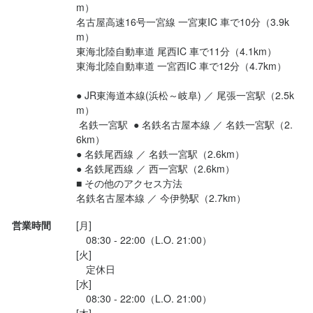
m）

経験豊富な先輩スタッフが丁寧にサポートするため、未経験の方
◆どんなお客さまが来るの？

名古屋高速16号一宮線 一宮東IC 車で10分（3.9k
も安心してスタートできます。気さくで親しみやすいメンバーが
―――――――――――――

【スタッフ同士のチームワークも抜群】

m）

多く、協力しながら楽しく働ける環境です。

経験豊富な先輩スタッフが丁寧にサポートするため、未経験の方
東海北陸自動車道 尾西IC 車で11分（4.1km）

土日祝は若い女性のお客さまや

東海北陸自動車道 一宮西IC 車で12分（4.7km）

も安心してスタートできます。気さくで親しみやすいメンバーが
【人気メニューを楽しめるまかないあり】

カップル、家族連れなど！

多く、協力しながら楽しく働ける環境です。

● JR東海道本線(浜松～岐阜) ／ 尾張一宮駅（2.5k
スタッフからも好評のオムライスやパスタをまかないで楽しめま
写真を撮るのがてっぱん！

m）

す。さらにドリンクの支給もあり、働く楽しみのひとつになって
【人気メニューを楽しめるまかないあり】

 名鉄一宮駅  ● 名鉄名古屋本線 ／ 名鉄一宮駅（2.
います。

平日は、

スタッフからも好評のオムライスやパスタをまかないで楽しめま
6km）

居心地の良いお店で働きながら、きっとあなた自身もお店の魅力
地元の方や、近くでお勤めの方…

す。さらにドリンクの支給もあり、働く楽しみのひとつになって
● 名鉄尾西線 ／ 名鉄一宮駅（2.6km）

を実感できるはずです。
優しく気さくな常連さんが多めです♪

います。

● 名鉄尾西線 ／ 西一宮駅（2.6km）

■ その他のアクセス方法

居心地の良いお店で働きながら、きっとあなた自身もお店の魅力
名鉄名古屋本線 ／ 今伊勢駅（2.7km）
◆スタッフ同士も仲良し！

を実感できるはずです。
身に付くスキル
――――――――――――

営業時間
[月]

『人気店だしカタそう…』

盛り付け技術
製パン技術
製菓技術
コーヒーの知識
洋菓子の知識
　08:30 - 22:00（L.O. 21:00）

なんて心配は必要ナシ！

身に付くスキル
サービスマナー
テーブルマナー
[火]

　定休日

盛り付け技術
製パン技術
製菓技術
コーヒーの知識
洋菓子の知識
ベテランスタッフさんが

[水]

サービスマナー
テーブルマナー
応募資格
　08:30 - 22:00（L.O. 21:00）

とっても優しいので、
