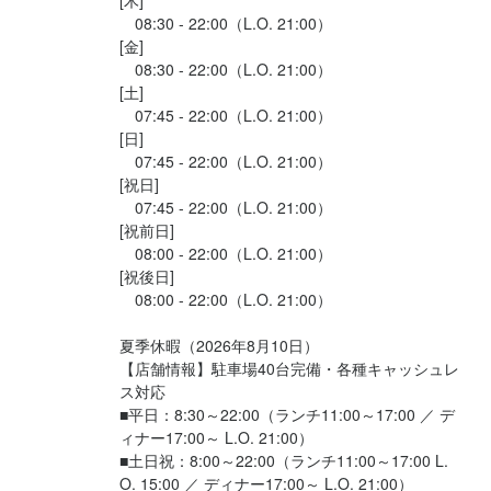
[木]

皆もそれにならって、とっても親切！

必須スキル・経験
　08:30 - 22:00（L.O. 21:00）

応募資格
[金]

楽しくお仕事してます◎

コミュニケーション能力
飲食店での調理経験
飲食店での接客経験
調理師免許
　08:30 - 22:00（L.O. 21:00）

必須スキル・経験
■高校生さんはごめんなさい
[土]

◆人気メニューがまかないに！

　07:45 - 22:00（L.O. 21:00）

コミュニケーション能力
飲食店での調理経験
飲食店での接客経験
調理師免許
歓迎スキル・経験
――――――――――――――

[日]

■高校生さんはごめんなさい
　07:45 - 22:00（L.O. 21:00）

コミュニケーション能力
飲食店での調理経験
飲食店での接客経験
調理師免許
[祝日]

美味しいオムライスやパスタがまかないに♪

歓迎スキル・経験
■未経験OK！

　07:45 - 22:00（L.O. 21:00）

まかないだけでなく、

■内定の決まった大学生さんも歓迎！

[祝前日]

コミュニケーション能力
飲食店での調理経験
飲食店での接客経験
調理師免許
時間毎にソフトドリンクがついてきます。

　08:00 - 22:00（L.O. 21:00）

■未経験OK！

これだけを目的に働いている人も(笑)

学生の方、主婦の方、フリーターの方、

[祝後日]

■内定の決まった大学生さんも歓迎！

Wワークをしている社会人の方、など。

　08:00 - 22:00（L.O. 21:00）

これまでも様々な方が活躍しています！

働きながら、

学生の方、主婦の方、フリーターの方、

夏季休暇（2026年8月10日）

あなたもきっとお店のファンになるハズ♪
Wワークをしている社会人の方、など。

【店舗情報】駐車場40台完備・各種キャッシュレ
これまでも様々な方が活躍しています！

ス対応

■平日：8:30～22:00（ランチ11:00～17:00 ／ デ
身に付くスキル
選考の流れ
ィナー17:00～ L.O. 21:00）

■土日祝：8:00～22:00（ランチ11:00～17:00 L.
盛り付け技術
製菓技術
コーヒーの知識
肉の知識
魚の知識
野菜の知識
最後まで読んでいただき

O. 15:00 ／ ディナー17:00～ L.O. 21:00）

洋菓子の知識
サービスマナー
テーブルマナー
店舗運営
メニュー開発