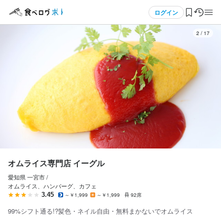
応募画面へ進む
応募画面へ進む
応募画面へ進む
メニュー
ログイン
3
/
17
ログイン・無料会員登録
食べログ求人TOP
求人検索
マイページ管理
閲覧履歴
オムライス専門店 イーグル
愛知県 一宮市 /
気になる求人
オムライス、ハンバーグ、カフェ
3.45
～￥1,999
～￥1,999
92席
検索履歴・保存した条件
99%シフト通る!?髪色・ネイル自由・無料まかないでオムライス