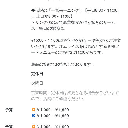
選考の流れ
ありがとうございます。

◆伝説の「一宮モーニング」【平日8:30～11:00 
ご応募はお電話もしくは

最後まで読んでいただき

／ 土日祝8:00～11:00】

応募資格
応募ボタン(WEB)よりご応募ください。

ありがとうございます。

ドリンク代のみで豪華朝食が付く驚きのサービ
ご質問などはお気軽にどうぞ！

ご応募はお電話もしくは

ス！毎日の朝活に。

必須スキル・経験
応募ボタン(WEB)よりご応募ください。

■お電話

ご質問などはお気軽にどうぞ！

飲食店での調理経験
飲食店での接客経験
※15:00～17:00は喫茶・軽食(ケーキ等)のみご注文
すぐにお電話にでられない場合も

いただけます。オムライスをはじめとする各種フ
歓迎スキル・経験
ございますので、

ードメニューのご提供は11:00からです。

■お電話

お手数ですが気持ち長めに

すぐにお電話にでられない場合も

コミュニケーション能力
飲食店での調理経験
飲食店での接客経験
調理師免許
最高の笑顔でお待ちしております！
コールしていただけると嬉しいです。

ございますので、

定休日
お手数ですが気持ち長めに

■応募ボタン

コールしていただけると嬉しいです。

火曜日
24時間受付中です。

営業時間・定休日は変更となる場合がございます
改めてこちらから

■応募ボタン

ので、店舗にご確認ください。
ご連絡させていただきます。

店名
24時間受付中です。

オムライス専門店 イーグル
改めてこちらから

予算
￥1,000～￥1,999
それではお会いできることを

ご連絡させていただきます。

￥1,000～￥1,999
楽しみにしています！
勤務地
予算
￥1,000～￥1,999
愛知県一宮市東島町1-36-1