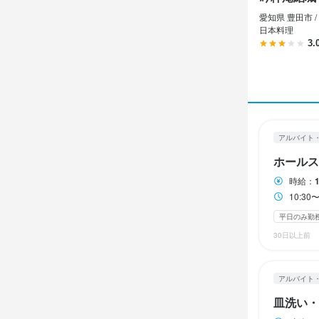
愛知県 豊田市 /
休日・
日本料理
休日・
自由シフト
3.
自由シフト
日曜定休
平日
日曜定休
平日
待遇
待遇
契約期間の
アルバイト
契約期間の
車通勤OK
バ
ホールス
車通勤OK
バ
時給：
10:3
特徴
平日のみ勤
特徴
学歴不問
フ
30日以上前
学歴不問
フ
仕事内
アルバイト
仕事内
皿洗い・
【調理スタッ