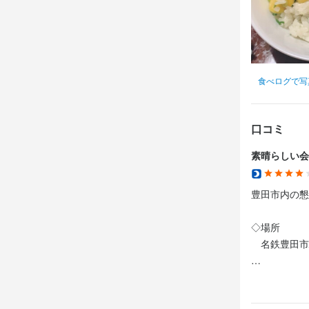
食べログで写
口コミ
素晴らしい会
豊田市内の懇
◇場所

　名鉄豊田市
◇ 注文・提供
　事前に会席