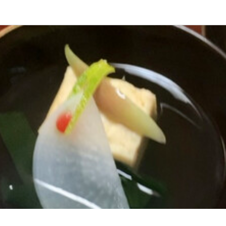
応募画面へ進む
応募画面へ進む
吟粋庵結城
吟粋庵結城
ート
ート
スタッフ・サービススタッフ
・洗い場
スタッフ・サービススタッフ
・洗い場
200円〜1,500円
200円〜1,400円
間
間








状況により多少の変動あり、相談可能)

より多少の変動あり、相談可能)
K
み勤務OK
終電考慮あり
ダブルワーク・副業OK
週1日からOK
自由シフト制(毎回、時間
み勤務OK
終電考慮あり
ダブルワーク・副業OK
週1日からOK
自由シフト制(毎回、時間