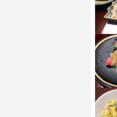
店名
吟粋庵結城
勤務地
愛知県豊田市小
連絡先
0565-32-860
法人名・事
有限会社　
最終更新日2025/