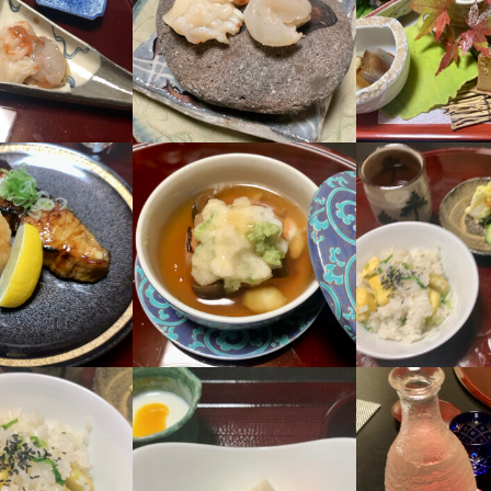
坂本町1-3-3
0
業者名
結城
11/09