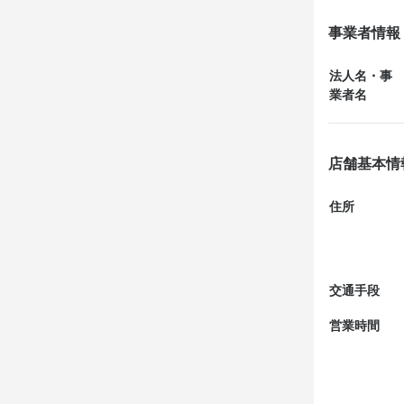
事業者情報
★会席料理　

○前菜（〆鯖
法人名・事
○碗物　　　
業者名
○刺身（鰤、
　　　　　　
○海老の石焼
店舗基本情
○小鉢　　　
○鰤の照り焼
住所
○碗物　　　
○食事（栗ご
○デザート（
交通手段
営業時間
◇感想等

　落ち着いた
グで提供頂け.