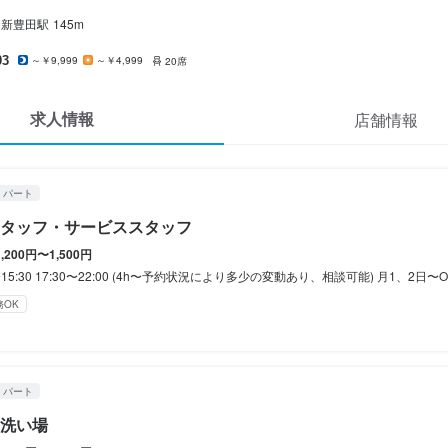
休暇
新豊田
駅
145m
休暇
03
～￥9,999
～￥4,999
20席
のみ勤務OK(土日休み)
土日祝のみ勤務OK
年末年始休暇あり
のみ勤務OK(土日休み)
土日祝のみ勤務OK
年末年始休暇あり
求人情報
店舗情報
定めなし
・パート
定めなし
イク通勤OK
服装自由
ピアスOK
タッフ・サービススタッフ
イク通勤OK
1,200円〜1,500円
0〜15:30 17:30〜22:00 (4h〜予約状況により多少の変動あり、相談可能) 月1、2日〜O
務OK
リーター歓迎
大学生歓迎
高校生歓迎
主婦・主夫歓迎
シニア・ミドル活躍中
リーター歓迎
大学生歓迎
高校生歓迎
主婦・主夫歓迎
ブランクOK
駅チカ(徒歩5分以内)
容
・パート
容
洗い場
フ】
