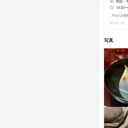
【ホールスタ
時給：
ご案内、オ
10:3
平日のみ勤
30日以上前
応募資
店名
写真
吟粋庵結城
必須スキル
飲食店での接客
勤務地
愛知県豊田市小
連絡先
求める
0565-32-860
笑顔で接客
法人名・事
有限会社　
お店の
最終更新日2025/