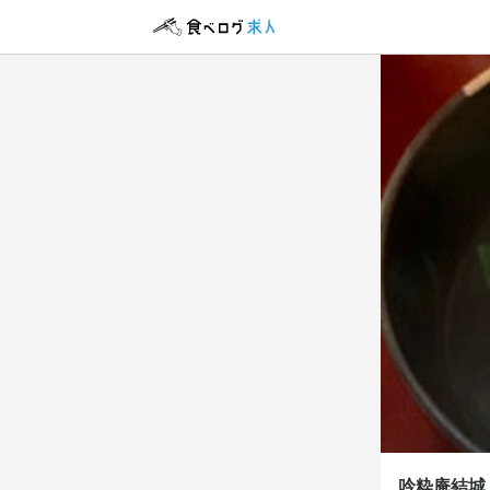
アルバイト・パ
アルバイト・パ
ホール
皿洗い
ホール
皿洗い
時給
時給
1,
1,
給与手渡しOK
給与手渡しOK
勤務時
勤務時
10:30〜15:30
10:30〜15:30
17:30〜22:00
17:00〜22:00
(4h〜予約
(予約状況に
月1、2日〜O
ランチタイムの
ランチタイムの
吟粋庵結城