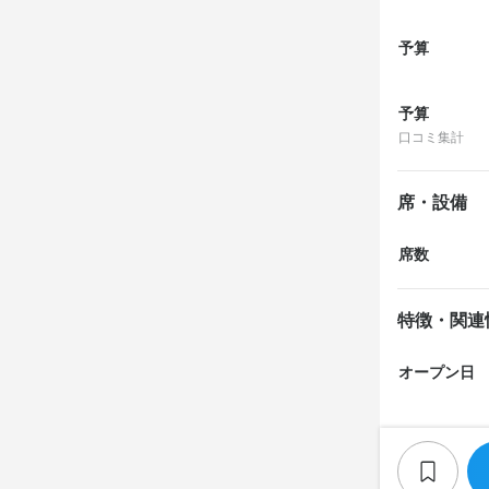
予算
予算
口コミ集計
席・設備
席数
特徴・関連
オープン日