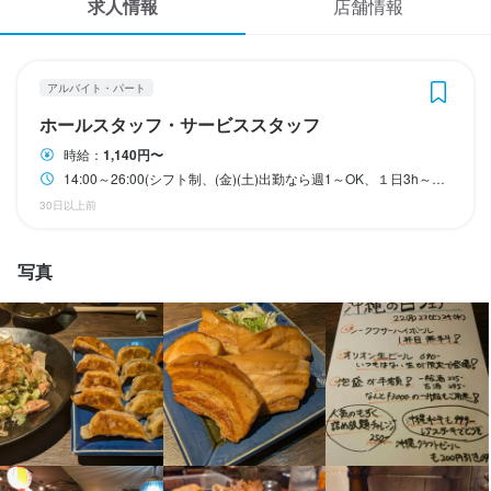
求人情報
店舗情報
応募履歴
終電考慮あり
ダブルワーク・副業OK
長期勤務歓迎
週1日からOK
週2日からOK
シフト制
WEB履歴書
アルバイト・パート
スカウト・メルマガ受信設定
休日・休暇
ホールスタッフ・サービススタッフ
時給：
1,140円〜
１ヶ月のシフト制
ヘルプ・お問い合わせフォーム
14:00～26:00(シフト制、(金)(土)出勤なら週1～OK、１日3h～OK)
30日以上前
掲載をご検討の店舗様へ
待遇
食べログ求人PRESS
写真
契約期間の定めなし、長期で働ける方優遇致します。

プライバシーポリシー
社会保険完備

利用規約
店内禁煙店
まかない・食事補助あり
社会保険完備
制服貸与
ピアスOK
企業情報
特徴
学歴不問
未経験者歓迎
フリーター歓迎
大学生歓迎
高校生歓迎