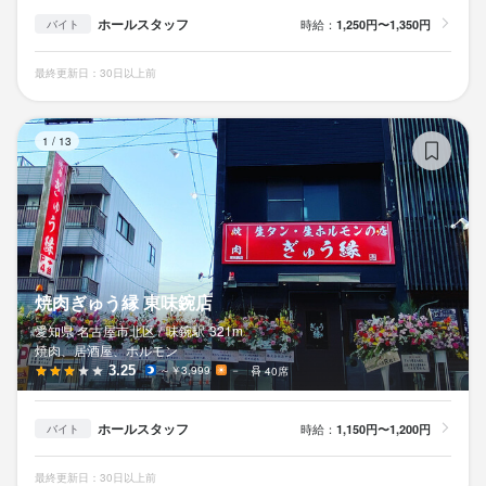
ホールスタッフ
時給：
1,250円〜1,350円
バイト
最終更新日：30日以上前
焼
1
/
13
焼肉ぎゅう縁 東味鋺店
愛知県 名古屋市北区 /
味鋺
駅
321m
焼肉、居酒屋、ホルモン
3.25
～￥3,999
－
40席
ホールスタッフ
時給：
1,150円〜1,200円
バイト
最終更新日：30日以上前