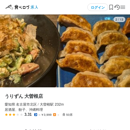
応募画面へ進む
メニュー
ログイン
3
/
13
うりずん 大曽根店
アルバイト・パート
ログイン・無料会員登録
ホールスタッフ・サービススタッフ
ホールスタッフ・サービススタッフ
食べログ求人TOP
時給
1,140円〜
求人検索
昇給あり
交通費支給
インセンティブあり
扶養内勤務OK
マイページ管理
給与補足
交通費:１日500円まで
閲覧履歴
うりずん 大曽根店
愛知県 名古屋市北区 /
大曽根
駅
232m
気になる求人
居酒屋、餃子、沖縄料理
勤務時間
3.31
～￥3,999
－
50席
検索履歴・保存した条件
14:00～26:00(シフト制、(金)(土)出勤なら週1～OK、１日3h～O
K)