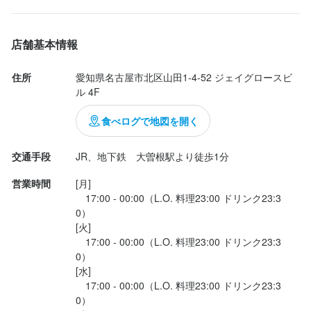
店名
写真を撮り忘れてしまいましたが、結構なボリューム！　最初の
うりずん 大曽根店
方がサラダ、もずくや珍味などヘルシーだったのですが、途中か
店舗基本情報
ら餃子やゴーヤチャンプルー、紅芋コロッケと続き、最後近くな
勤務地
って巨大ラフテーがでてきたのですが、その大きさにびっくり　
住所
愛知県名古屋市北区山田1-4-52 ジェイグロースビ
愛知県名古屋市北区山田1-4-52 ジェイグロースビル 4F
最後の方で食べれない人もいたのですが、余ったラフテーをその
ル 4F
あとのソーキそばに分けて入れて食べたらおいしかったです　デ
法人名・事業者名
ザートのアイスは小さめでしたが、さっぱりしておいしかったで
食べログで地図を開く
株式会社きりんやグループ
す！

交通手段
JR、地下鉄　大曽根駅より徒歩1分
ドリンクもネーミングも面白いのですが、泡盛ベースのカクテル
最終更新日2026/01/09
営業時間
[月]

や、ノンアルカクテルも豊富...
　17:00 - 00:00（L.O. 料理23:00 ドリンク23:3
0）

[火]

　17:00 - 00:00（L.O. 料理23:00 ドリンク23:3
0）

[水]

　17:00 - 00:00（L.O. 料理23:00 ドリンク23:3
0）
