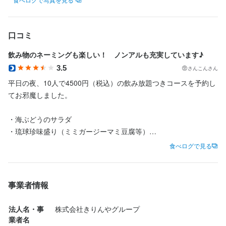
明るく元気な店内を一緒に演出しましょう！

また、当店では<推しエール>というチップ制度のようなシステム
があります。お客様が良かったと思うスタッフにエールとしてチ
口コミ
ップやコメントを送ることができるシステムです！
飲み物のネーミングも楽しい！　ノンアルも充実しています♪
3.5
さんこんさん
身に付くスキル
平日の夜、10人で4500円（税込）の飲み放題つきコースを予約し
包丁さばき
てお邪魔しました。

・海ぶどうのサラダ

応募資格
・琉球珍味盛り（ミミガージーマミ豆腐等）

・名物ざるもずく

食べログで見る
歓迎スキル・経験
・あぐー豚餃子　3種類

コミュニケーション能力
・紅イモコロッケ

・ゴーヤチャンプル

事業者情報
・ラフテー

・沖縄アーサーそば

法人名・事
株式会社きりんやグループ
・デザート

業者名