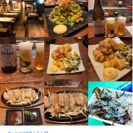
主婦・主夫歓迎
駅チカ(徒歩5分以内)
スタッフの平均年齢20代
仕事内容
ホールキッチンスタッフの募集です！

キッチンでは野菜を切ったり、ゆでたり、焼いたり、揚げ物など
の調理を担当していた

だきます♪

ホールではご案内、おすすめメニューの紹介。さらにバッシン
グ、食器洗い、レジ打ち、

オーダー取りなど！
この仕事のおすすめポイント
働いてくれる従業員さんには「人として愛される人になってほし
い」という思いがあります。

お店でお客様から愛されるコミュニケーション力を磨いて頂けれ
ばと思います。

食べログで写真を見る