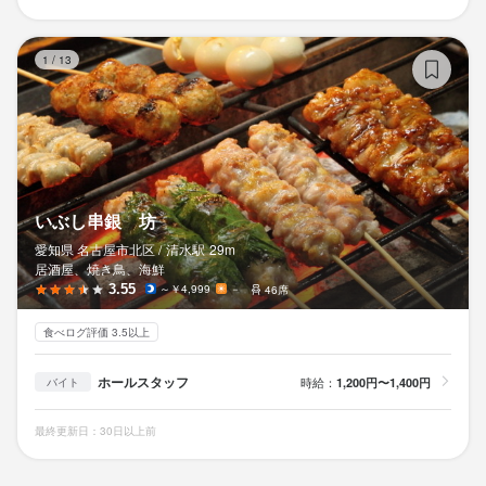
い
1
/
13
いぶし串銀 坊
愛知県 名古屋市北区 /
清水
駅
29m
居酒屋、焼き鳥、海鮮
3.55
～￥4,999
－
46席
食べログ評価 3.5以上
ホールスタッフ
時給：
1,200円〜1,400円
バイト
最終更新日：30日以上前