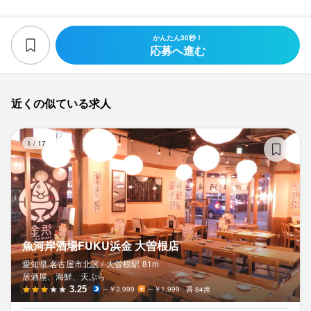
かんたん30秒！
応募へ進む
近くの似ている求人
魚
1
/
17
魚河岸酒場FUKU浜金 大曽根店
愛知県 名古屋市北区 /
大曽根
駅
81m
居酒屋、海鮮、天ぷら
3.25
～￥3,999
～￥1,999
84席