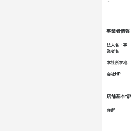
試合観戦の後
ルなどを一緒
事業者情報
｢KITEY
当時の経験が
法人名・事
業者名
この日は前回
本社所在地
しみにしてい
会社HP
それは私も同
ンチを選び、
店舗基本情
住所