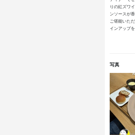
りの紅ズワイ
ンソースが香
選考の
ご堪能いただ
インアップを
応募後、原則
お店の
お気軽にお
写真
店名
KITEYA
勤務地
愛知県名古屋市