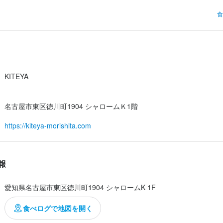
にはお店の場所を改めて別のお店でディナーの予約がしてあり、野球場
食
に楽しむつもりだったので、コチラでは軽くランチメニューで済ますつ
A ｣さんのシェフは、以前は私の勤め先で働いていたことがある人で、メニ
伺える。

KITEYA
初めて利用させて頂いた際に感銘を受けた｢カニクリームコロッケ｣を
名古屋市東区徳川町1904 シャロームＫ1階
た。

https://kiteya-morishita.com
様だが、食いしん坊な私はそれがメインのランチではなく、ハンバーグ
カニクリームコロッケはサイドメニューとして追加が可能であった...
報
愛知県名古屋市東区徳川町1904 シャロームK 1F
食べログで地図を開く