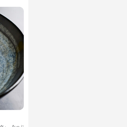
のホール業務
教えます。

きます。
洋食に合う多彩なワイン、小売店では出回っていない日本
ケ」。たっぷ
当店では、洋食にぴったりのワインを取り揃えています。