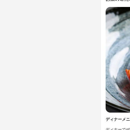
仕事内
【ホールスタ
ご案内、オ
この仕
【独立希望者
店舗運営のノ
【成果に応じ
目標の達成
身に付
ディナーメニ
包丁さばき
ディナーでぜ