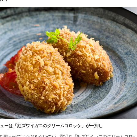
容
ッフ】

ーダー受付、ドリンク作成、配膳、接客、会計、テーブルの片付けなど
事のおすすめポイント
歓迎】

ウハウ、仕入れ業者の紹介など、将来の独立に向け必要なことはすべて
た昇給アリ】

度合いやスキルアップの度合いによって、給与はどんどんアップしてい
くスキル
ューは「紅ズワイガニのクリームコロッケ」が一押し
盛り付け技術
サービスマナー
出店開業ノウハウ
店舗運営
ひ味わっていただきたいのが、贅沢な「紅ズワイガニのクリームコロッ