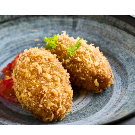
応募画面へ進む
KITEYA
ート
スタッフ・サービススタッフ
スタッフ・サービススタッフ
140円〜
通費支給
給与手渡しOK
扶養内勤務OK
間
:00（シフト制、週2日～OK）

:00  (シフト制、週2日〜OK)