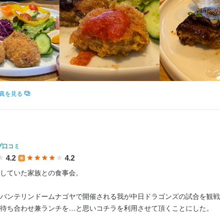
求人を選択する
ホールスタッフ
時給：
1,140円〜
バイト
真を見る
プ口コミ
4.2
4.2
していた家族との食事会。

バンテリンドームナゴヤで開催される我が中日ドラゴンズの試合を観戦
待ち合わせ兼ランチを…と思いコチラを利用させて頂くことにした。
