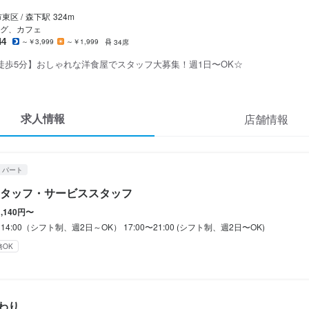
東区 /
森下
駅
324m
み勤務OK
終電考慮あり
ダブルワーク・副業OK
転勤なし
長期勤務歓迎
週2日からOK
グ、カフェ
まった時間・曜日に働ける)
自由シフト制(毎回、時間・曜日を選べる)
44
～￥3,999
～￥1,999
34席
徒歩5分】おしゃれな洋食屋でスタッフ大募集！週1日〜OK☆
休暇
シフト制
求人情報
店舗情報
(土日休み)
土日祝のみ勤務OK
・パート
タッフ・サービススタッフ
補助あり
制服貸与
バイク通勤OK
髪型自由
服装自由
ピアスOK
1,140円〜
0～14:00（シフト制、週2日～OK） 17:00〜21:00 (シフト制、週2日〜OK)
務OK
学歴不問
未経験者歓迎
独立希望者歓迎
フリーター歓迎
大学生歓迎
主婦・主夫歓迎
個人経営(2店舗以内)
面接1回
わり