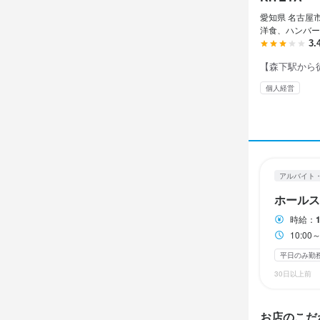
愛知県 名古屋市
ランチタイムの
洋食、ハンバー
固定シフト制(決
3.
【森下駅から
休日・
個人経営
2週間ごとの
平日のみ勤務OK
待遇
アルバイト
ホールス
まかない・食事
時給：
10:0
平日のみ勤
特徴
30日以上前
履歴書不要
ブランクOK
お店のこだ