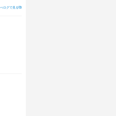
の中でもビー
べログで見る
もりだった。

ュー内容からも
、何より妻が楽
がメインのラ