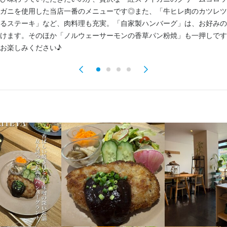
ガニを使用した当店一番のメニューです◎また、「牛ヒレ肉のカツレツ
るステーキ」など、肉料理も充実。「自家製ハンバーグ」は、お好みの
流れ
けます。そのほか「ノルウェーサーモンの香草パン粉焼」も一押しです
お楽しみください♪
2営業日以内に返信しております。面接を経て内定となります。
採用担当者からのメッセージ
問い合わせ下さい。
東区徳川町1904 シャロームK 1F