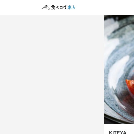
アルバイト・パ
ホール
ホール
時給
1,
昇給あり
交
給与補足
勤務時
10:00～14
KITEYA
17:00〜21