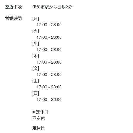
身に付くスキル
交通手段
伊勢市駅から徒歩2分
包丁さばき
日本酒の知識
焼酎の知識
魚の知識
サービスマナー
営業時間
[月]

テーブルマナー
出店開業ノウハウ
店舗運営
メニュー開発
　17:00 - 23:00

仕入れ・食材の目利き
[火]

　17:00 - 23:00

[水]

応募資格
　17:00 - 23:00

[木]

必須スキル・経験
　17:00 - 23:00

[金]

未経験・アルバイトデビュー歓迎！

　17:00 - 23:00

[土]

学生・フリーター・Wワークの方も大歓迎です。

　17:00 - 23:00

20代活躍中

[日]

最初は簡単な作業からスタートするので安心してください！

　17:00 - 23:00

・コミュニケーション能力

■ 定休日

・飲食店での接客経験

不定休
・調理経験

定休日