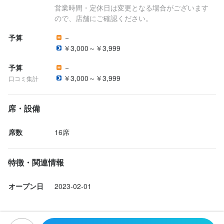
営業時間・定休日は変更となる場合がございます
ので、店舗にご確認ください。
求める人物像
予算
－
￥3,000～￥3,999
・人と話すのが好きな方

予算
－
・明るく接客ができる方

￥3,000～￥3,999
口コミ集計
・未経験でもやる気のある方

・楽しい雰囲気のお店で働きたい方

・海鮮や料理が好きな方

席・設備
飲食経験がなくてもOK！

席数
16席
最初は簡単なことからスタートするので安心してください。

特徴・関連情報
将来お店を持ちたい方や、しっかり稼ぎたい方も大歓迎です！
オープン日
2023-02-01
選考の流れ
応募後、原則3営業日以内にご連絡いたします。
