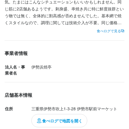
気。たまにはこんなシチュエーションもいいかもしれません。同
店名
じ筋に2店舗あるようです。刺身盛、串焼き共に特に鮮度抜群とい
この仕事のおすすめポイント
伊勢 浜焼亭
う物では無く、全体的に割高感が否めませんでした。基本網で焼
くスタイルなので、調理に関しては技術介入が不要。同じ価格を
【未経験でも安心】

勤務地
払うなら、手の込んだ料理の方が私は好みです。
優しい先輩がしっかり教えるので、初バイトでも安心して働けま
食べログで見る
三重県伊勢市吹上1-3-28 伊勢市駅前マーケット
す！

連絡先
事業者情報
059-667-4090
【頑張りはしっかり評価】

できることが増えればどんどん昇給！やりがいも抜群です！

法人名・事
伊勢浜焼亭
法人名・事業者名
業者名
伊勢浜焼亭
【独立希望者歓迎】

店舗運営・仕入れ・メニュー作りなど、将来に活かせるスキルが
学べます！

店舗基本情報
最終更新日2026/03/20
【楽しく働ける環境】

住所
三重県伊勢市吹上1-3-28 伊勢市駅前マーケット
スタッフ同士の仲も良く、ワイワイした雰囲気のお店です！
食べログで地図を開く