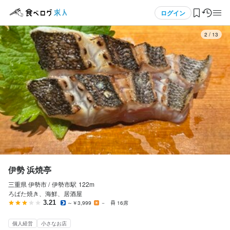
応募画面へ進む
応募画面へ進む
メニュー
ログイン
2
/
13
伊勢 浜焼亭
アルバイト・パート
ログイン・無料会員登録
ホールスタッフ・サービススタッフ
ホールスタッフ・サービススタッフ
食べログ求人TOP
時給
1,100円〜1,300円
求人検索
昇給あり
週払いOK
マイページ管理
勤務時間
閲覧履歴
伊勢 浜焼亭
17:00~23:00 （シフト制、週2〜OK）
三重県 伊勢市 /
伊勢市
駅
122m
気になる求人
終電考慮あり
フルタイム歓迎
週1日からOK
週2日からOK
週4日以上OK
ろばた焼き、海鮮、居酒屋
シフト制
3.21
～￥3,999
－
16席
検索履歴・保存した条件
個人経営
小さなお店