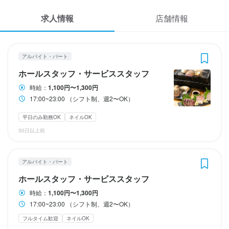
休日・休暇
応募履歴
2
 / 
5
求人情報
店舗情報
1ヶ月のシフト
WEB履歴書
土日祝のみ勤務OK
伊勢 浜焼亭
アルバイト・パート
ホールスタッフ・サービススタッフ
スカウト・メルマガ受信設定
アルバイト・パート
待遇
ホールスタッフ・サービススタッフ
ヘルプ・お問い合わせフォーム
契約期間の定めなし。

ホールスタッフ・サービススタッフ
時給：
1,100円〜1,300円
17:00~23:00 （シフト制、週2〜OK）
掲載をご検討の店舗様へ
時給
1,100円〜1,300円
食べログ求人PRESS
平日のみ勤務OK
ネイルOK
社員登用制度あり
独立支援制度あり
車通勤OK
バイク通勤OK
髪型自由
昇給あり
給与手渡しOK
30日以上前
ネイルOK
ピアスOK
プライバシーポリシー
利用規約
勤務時間
アルバイト・パート
特徴
企業情報
17:00~23:00 （シフト制、週2〜OK）
ホールスタッフ・サービススタッフ
学歴不問
フリーター歓迎
大学生歓迎
個人経営(2店舗以内)
終電考慮あり
ダブルワーク・副業OK
長期勤務歓迎
週1日からOK
時給：
1,100円〜1,300円
小さなお店(20席未満)
スタッフの平均年齢20代
応募者全員と面接
週2日からOK
シフト制
自由シフト制(毎回、時間・曜日を選べる)
17:00~23:00 （シフト制、週2〜OK）
フルタイム歓迎
ネイルOK
仕事内容