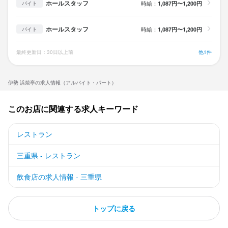
ホールスタッフ
時給：
1,087円〜1,200円
バイト
ホールスタッフ
時給：
1,087円〜1,200円
バイト
店名
伊勢 浜焼亭
最終更新日：30日以上前
他1件
勤務地
三重県伊勢市吹上1-3-28 伊勢市駅前マーケット
伊勢 浜焼亭の求人情報（アルバイト・パート）
連絡先
このお店に関連する求人キーワード
059-667-4090
レストラン
法人名・事業者名
伊勢浜焼亭
三重県 - レストラン
飲食店の求人情報 - 三重県
最終更新日2026/04/29
トップに戻る