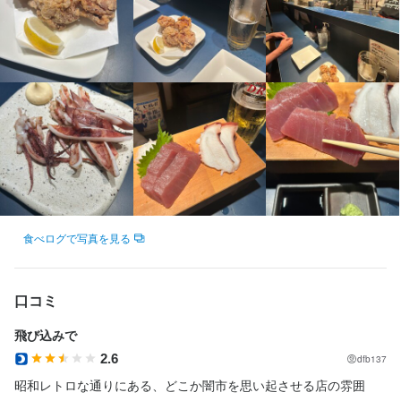
身に付くスキル
大学生歓迎
駅チカ(徒歩5分以内)
小さなお店(20席未満)
スタッフの平均年齢20代
応募者全員と面接
面接1回
即日勤務OK
包丁さばき
日本酒の知識
焼酎の知識
魚の知識
仕事内容
選考の流れ
お客様のご案内、接客、ドリンク作成、配膳、片付けなどをお任
応募後、原則3営業日以内に返信しております。1回の面接を経て
せします！

内定となります。なお、Web面接にも対応いたしますので、気兼
ねなくご相談ください。
慣れてきたら、

・浜焼き（貝・伊勢海老など）の簡単な調理

・海鮮料理の盛り付け

お店の採用担当者からのメッセージ
食べログで写真を見る
などもお願いします！

少しでも興味をお持ちでしたら、ぜひお気軽にご応募ください。
一度、カジュアルにお話しましょう。ご応募を心よりお待ちして
観光のお客様も多く、明るく楽しい雰囲気のお店です！

口コミ
おります。
未経験でもしっかりサポートするので安心してください！

飛び込みで
小さなお店だからこそ、スタッフ同士の距離が近く、

2.6
dfb137
昭和レトロな通りにある、どこか闇市を思い起させる店の雰囲