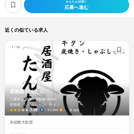
かんたん30秒！
面接は1回のみ、私服でOKです。

応募へ進む
人柄重視の採用なので、リラックスしてお越しください！

近くの似ている求人
居
お店の採用担当者からのメッセージ
1
/
15
少しでも気になったら、まずは気軽にご応募ください！

未経験の方も大歓迎です。

スタッフがしっかりサポートするので安心してスタートできま
す。

居酒屋 たんたん
三重県 伊勢市 /
宮町
駅
400m
観光のお客様も多く、にぎやかで楽しい雰囲気のお店です！

居酒屋、しゃぶしゃぶ、牛タン
3.08
～￥3,999
－
38席
未経験大歓迎