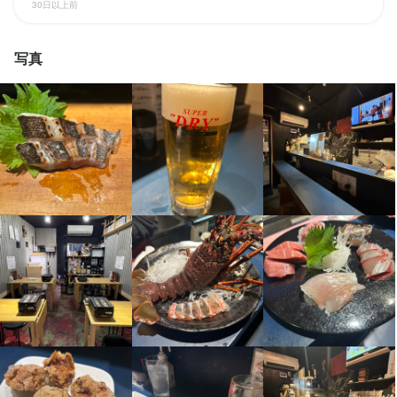
休日・休暇
30日以上前
お客様のご案内、接客、ドリンク作成、片付け、洗い物などをお
1ヶ月のシフト
願いします！

写真
平日のみ勤務OK(土日休み)
土日祝のみ勤務OK
小さな店舗なのでみんな仲良く楽しく仕事しています！
待遇
契約期間の定めなし。

この仕事のおすすめポイント
昇給あり

車・バイク通勤OK

【独立希望者歓迎】

髪型・髪色自由

店舗運営のノウハウ、仕入れ、将来に向け必要なことはすべて教
社員登用あり

えます。

独立支援制度あり

【成果に応じた昇給アリ】

制服貸与
社員登用制度あり
独立支援制度あり
車通勤OK
バイク通勤OK
目標の達成度合いやスキルアップの度合いによって、給与はどん
髪型自由
ネイルOK
ピアスOK
どんアップしていきます。ボーナス支給もあるので、毎日モチベ
特徴
履歴書不要
学歴不問
未経験者歓迎
独立希望者歓迎
フリーター歓迎