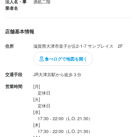
法人名・事
酒処二階
業者名
【独立希望者歓迎】

店舗運営のノウハウ、仕入れ業者の紹介など、将来の独立に向け
必要なことはすべて教えます。

店舗基本情報
【成果に応じた昇給アリ】

住所
滋賀県大津市皇子が丘2-1-7 サンプレイス　2F
目標の達成度合いやスキルアップの度合いによって、給与はどん
どんアップしていきます。ボーナス支給もあるので、毎日モチベ
食べログで地図を開く
交通手段
JR大津京駅から徒歩３分
身に付くスキル
営業時間
[月]

　定休日

包丁さばき
盛り付け技術
カクテル技法
高級食材の知識
ワインの知識
[火]

日本酒の知識
焼酎の知識
ウイスキーの知識
リキュール・スピリッツの知識
肉の知識
食器の知識
サービスマナー
テーブルマナー
出店開業ノウハウ
　定休日

店舗運営
メニュー開発
仕入れ・食材の目利き
[水]

　17:30 - 22:00（L.O. 21:30）

[木]

応募資格
　17:30 - 22:00（L.O. 21:30）
