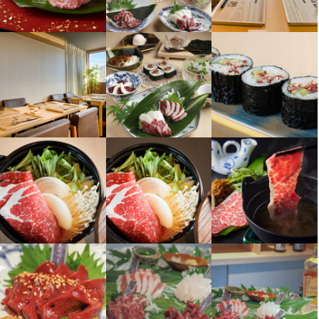
収入例
入社１年目・店長・年収360万円（月給30万円＋賞与）
勤務時間
13:00～23:00（実働9h・休憩１h・シフト制・残業あり(月平均30
時間)）
終電考慮あり
ダブルワーク・副業OK
時短社員制度あり
転勤なし
長期勤務歓迎
シフト制
固定シフト制(決まった時間・曜日に働ける)
自由シフト制(毎回、時間・曜日を選べる)
休日・休暇
週休２日休み／夏季休暇４日／年末年始休暇６日
月8日以上休みあり
完全週休2日制
夏季休暇あり
年末年始休暇あり
GW休暇あり
特別休暇あり