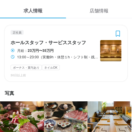
応募履歴
3
 / 
4
求人情報
店舗情報
WEB履歴書
酒処 二階
正社員
ホールスタッフ・サービススタッフ
スカウト・メルマガ受信設定
正社員
ホールスタッフ・サービススタッフ
ヘルプ・お問い合わせフォーム
ホールスタッフ・サービススタッフ
月給：
23万円〜35万円
13:00～23:00（実働9h・休憩１h・シフト制・残業あり(月平均30時間)）
掲載をご検討の店舗様へ
月給
230,000円〜350,000円
食べログ求人PRESS
ボーナス・賞与あり
ネイルOK
ボーナス・賞与あり
昇給あり
交通費支給
給与手渡しOK
日払いOK
30日以上前
プライバシーポリシー
試用期間
利用規約
試用期間２ヵ月：月給23万円
写真
企業情報
固定残業代
月30時間分の固定残業代5万円含む（※超過分追加支給）
給与補足
手渡しOK