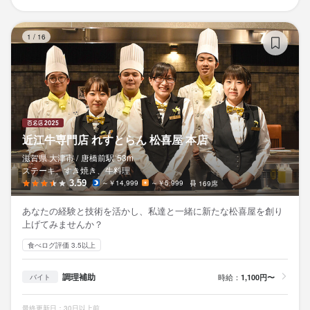
近
1
/
16
近江牛専門店 れすとらん 松喜屋 本店
滋賀県 大津市 /
唐橋前
駅
53m
ステーキ、すき焼き、牛料理
3.59
～￥14,999
～￥5,999
169席
あなたの経験と技術を活かし、私達と一緒に新たな松喜屋を創り
上げてみませんか？
食べログ評価 3.5以上
調理補助
時給：
1,100円〜
バイト
最終更新日：30日以上前