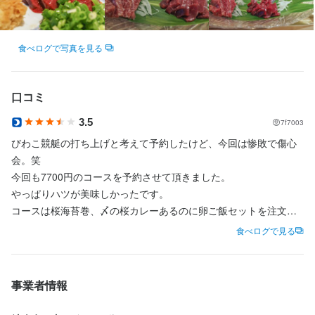
待遇
・契約期間の定めなし
食べログで写真を見る
まかない・食事補助あり
社会保険完備
制服貸与
研修制度あり
社内イベントあり(旅行、BBQ等)
独立支援制度あり
車通勤OK
バイク通勤OK
髪型自由
ひげOK
ネイルOK
ピアスOK
口コミ
3.5
7f7003
特徴
びわこ競艇の打ち上げと考えて予約したけど、今回は惨敗で傷心
会。笑

学歴不問
未経験者歓迎
独立希望者歓迎
フリーター歓迎
女性活躍中
今回も7700円のコースを予約させて頂きました。

ブランクOK
駅チカ(徒歩5分以内)
個人経営(2店舗以内)
小さなお店(20席未満)
応募者全員と面接
面接1回
やっぱりハツが美味しかったです。

コースは桜海苔巻、〆の桜カレーあるのに卵ご飯セットを注文し
てしまった。

食べログで見る
仕事内容
桜肉の刺身盛り合わせがご飯に合うのです。

また来たいです。
開店前の仕込み、調理、接客
事業者情報
この仕事のおすすめポイント