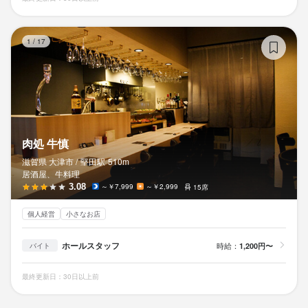
肉
1
/
17
肉処 牛慎
滋賀県 大津市 /
堅田
駅
510m
居酒屋、牛料理
3.08
～￥7,999
～￥2,999
15席
個人経営
小さなお店
ホールスタッフ
時給：
1,200円〜
バイト
最終更新日：30日以上前