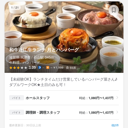
和
1
/
21
和牛近江牛ランチ 月とハンバーグ
滋賀県 大津市 /
石山
駅
345m
牛料理、ハンバーグ
3.09
－
～￥1,999
55席
【未経験OK】ランチタイムだけ営業しているハンバーグ屋さん♪
ダブルワークOK★土日のみも可！
ホールスタッフ
時給：
1,080円〜1,437円
バイト
調理師・調理スタッフ
時給：
1,080円〜1,437円
バイト
最終更新日：30日以上前
他2件