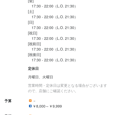
[金]

　17:30 - 22:00（L.O. 21:30）

必須スキル・経験
[土]

コミュニケーション能力
　17:30 - 22:00（L.O. 21:30）

[日]

　17:30 - 22:00（L.O. 21:30）

[祝日]

求める人物像
　17:30 - 22:00（L.O. 21:30）

[祝前日]

・美味しい料理で人を喜ばせたい方

　17:30 - 22:00（L.O. 21:30）

・好奇心を持って仕事に取り組める方

[祝後日]

・誠実に仕事に取り組める方

・チームで仕事することに意欲的な方

定休日
・独立志向のある方
月曜日、火曜日
営業時間・定休日は変更となる場合がございます
お店の採用担当者からのメッセージ
ので、店舗にご確認ください。
少しでも興味をお持ちでしたら、ぜひお気軽にご応募ください。
予算
－
一度、カジュアルにお話しましょう。ご応募を心よりお待ちして
￥8,000～￥9,999
おります。