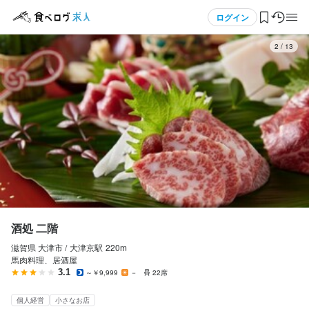
応募画面へ進む
メニュー
ログイン
3
/
13
ログイン・無料会員登録
食べログ求人TOP
求人検索
マイページ管理
閲覧履歴
酒処 二階
滋賀県 大津市 /
大津京
駅
220m
気になる求人
馬肉料理、居酒屋
3.1
～￥9,999
－
22席
検索履歴・保存した条件
個人経営
小さなお店