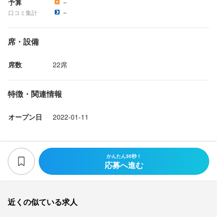
予算
－
－
口コミ集計
席・設備
店名
酒処 二階
席数
22席
勤務地
特徴・関連情報
滋賀県大津市皇子が丘2-1-7 サンプレイス　2F
オープン日
2022-01-11
連絡先
077-548-8233
かんたん30秒！
法人名・事業者名
応募へ進む
酒処二階
近くの似ている求人
最終更新日2026/01/31