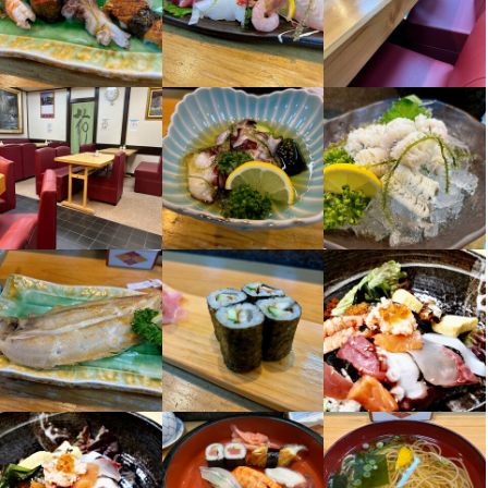
大阪府大阪市東淀川区東中島1-20-19
お店の採用担当者からのメッセージ
創業５１年目になる老舗です。少しでも興味がありましたら気軽
連絡先
に問い合わせお願いします。
066-323-9623
法人名・事業者名
寿司広
店名
寿司広
最終更新日2025/01/18
勤務地
大阪府大阪市東淀川区東中島1-20-19
連絡先
066-323-9623
法人名・事業者名