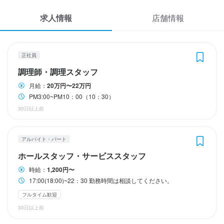
長期勤務歓迎
勤務時間
応募履歴
土曜、日曜、祝日　年末年始、ゴールデンウィーク、お盆休み

求人情報
店舗情報
（令和５年度年間１２９日店休）
17:00(18:00)~22：30

WEB履歴書
勤務時間は相談してください。
休日・休暇
日曜定休
月8日以上休みあり
完全週休2日制
夏季休暇あり
年末年始休暇あり
GW休暇あり
ダブルワーク・副業OK
フルタイム歓迎
長期勤務歓迎
週2日からOK
スカウト・メルマガ受信設定
現在は人員不足で土日祝、店休にしています。平日のみの営業

正社員
ゴールデンウイーク、お盆休み、正月休みは曜日の都合もありま
調理師・調理スタッフ
すが5日から一週間位はお休みします。
ヘルプ・お問い合わせフォーム
待遇
休日・休暇
月給：
20万円〜22万円
日曜定休
夏季休暇あり
年末年始休暇あり
GW休暇あり
・契約期間の定めなし

PM3:00~PM10：00（10：30）
土曜日、日曜日、祝日

掲載をご検討の店舗様へ
・労災保険

ゴールデンウイーク、お盆休み、お正月休み
30日以上前
・受動喫煙防止措置：屋内原則禁煙（喫煙専用室あり）

食べログ求人PRESS
待遇
日曜定休
完全週休2日制
夏季休暇あり
年末年始休暇あり
GW休暇あり
・
プライバシーポリシー
店内完全禁煙。

アルバイト・パート
制服貸与
バイク通勤OK
利用規約
もう少し仕事がしたい方。カウンター仕事（立ちの仕事）が好き
ホールスタッフ・サービススタッフ
待遇
な方。

企業情報
時給：
1,200円〜
明るく元気な店が好きな方。
店内完全禁煙。
特徴
17:00(18:00)~22：30 勤務時間は相談してください。
制服貸与
バイク通勤OK
制服貸与
駅チカ(徒歩5分以内)
個人経営(2店舗以内)
応募者全員と面接
フルタイム歓迎
30日以上前
特徴
特徴