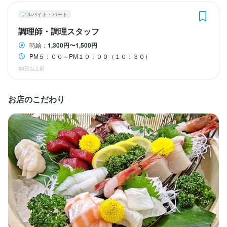
仕事内容
学歴不問
未経験者歓迎
独立希望者歓迎
ブランクOK
駅チカ(徒歩5分以内)
アルバイト・パート
学歴不問
未経験者歓迎
フリーター歓迎
大学生歓迎
駅チカ(徒歩5分以内)
職人さん

個人経営(2店舗以内)
応募者全員と面接
個人経営(2店舗以内)
面接1回
調理師・調理スタッフ
（寿司、その他料理（天ぷら、煮付け、焼き物）ふぐ料理）

　　カウンター立ち仕事経験者
時給：
1,300円〜1,500円
仕事内容
PM５：００～PM１０：００（１０：３０）
仕事内容
30日以上前
開店前の仕込み、掃除、料理、寿司、洗い物、全てをみんなで一
ホールスタッフ、（接客、洗い物、掃除）

身に付くスキル
緒に行います。

寿司職人（見習い可）
お店のこだわり
とりあえずは、夜の営業のアルバイトとして募集しますが、本人
包丁さばき
寿司技術
盛り付け技術
高級食材の知識
魚の知識
サービスマナー
店舗運営
のやる気次第で正社員でゆくゆくは店を任せられるような人材。
身に付くスキル
お店の採用担当者からのメッセージ
寿司技術
サービスマナー
身に付くスキル
少しでも興味をお持ちでしたら、ぜひお気軽にご応募ください。

包丁さばき
寿司技術
盛り付け技術
高級食材の知識
日本酒の知識
最初はアルバイトや：契約社員からでもダブルワークでも可能で
焼酎の知識
魚の知識
仕入れ・食材の目利き
応募資格
す。お話はできるだけお聞きいたしますので

ご応募をお待ちしております。
必須スキル・経験
応募資格
未経験でも歓迎