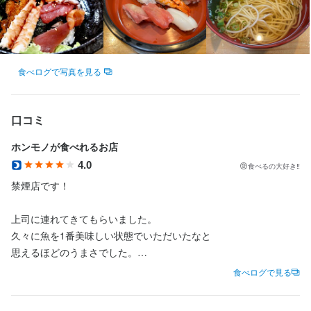
寿司広
最終更新日2024/01/29
食べログで写真を見る
口コミ
ホンモノが食べれるお店
4.0
食べるの大好き‼︎
禁煙店です！

上司に連れてきてもらいました。

久々に魚を1番美味しい状態でいただいたなと

思えるほどのうまさでした。

お刺身もおすすめの食べ方でいただき、

食べログで見る
煮物も大変なおいしさ。
