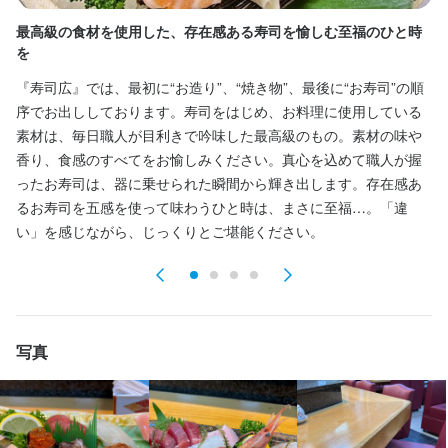
必須スキル・経験
最高級の食材を使用した、存在感ある寿司を愉しむ至福のひと時
接
飲食店での調理経験
を
新
店名
本当に調理、接客が好きな方は未経験でも構いません。
選考の流れ
『寿司広』では、最初に“お造り”、“焼き物”、最後に“お寿司”の順
寿司広
ク
序でお出ししております。寿司をはじめ、お料理に使用している
り
応募後、3日ぐらいで連絡いたしますがお急ぎの方は直接TELして
素材は、毎日職人が目利きで吟味した最高級のもの。素材の味や
囲
ください。
勤務地
求める人物像
香り、食感のすべてをお愉しみください。真心を込めて職人が握
大阪府大阪市東淀川区東中島1-20-19
に
ったお寿司は、器に乗せられた瞬間から輝き出します。存在感あ
席
・美味しい料理で人を喜ばせたい方

るお寿司を五感を使って味わうひと時は、まさに至福…。「違
お店の採用担当者からのメッセージ
っ
連絡先
・好奇心を持って仕事に取り組める方

い」を感じながら、じっくりとご堪能ください。
066-323-9623
・誠実に仕事に取り組める方

少しでも興味がありましたらご連絡お待ちしております。
・将来、店を任せられる人材
法人名・事業者名
寿司広
選考の流れ
写真
店名
応募3～５日以内に連絡いたします。お急ぎの場合は直接、店にT
最終更新日2025/04/03
寿司広
ELにてご確認ください。
勤務地