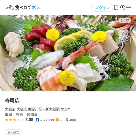
応募画面へ進む
応募画面へ進む
応募画面へ進む
メニュー
ログイン
2
/
17
寿司広
寿司広
寿司広
正社員
アルバイト・パート
アルバイト・パート
ログイン・無料会員登録
調理師・調理スタッフ
ホールスタッフ・サービススタッフ
調理師・調理スタッフ
調理師・調理スタッフ
ホールスタッフ・サービススタッフ
調理師・調理スタッフ
食べログ求人TOP
月給
時給
時給
200,000円〜220,000円
1,200円〜
1,300円〜1,500円
求人検索
昇給あり
昇給あり
昇給あり
交通費支給
交通費支給
交通費支給
給与手渡しOK
給与手渡しOK
給与手渡しOK
マイページ管理
給与補足
給与補足
勤務時間
交通費支給：月額5000円まで
能力に応じて決定
閲覧履歴
寿司広
PM3:00~PM10：00（10：30）
収入例
大阪府 大阪市東淀川区 /
新大阪
駅
353m
気になる求人
長期勤務歓迎
賄い無し（時給￥1200～）
寿司、海鮮、居酒屋
勤務時間
3.08
～￥9,999
－
40席
検索履歴・保存した条件
PM５：００～PM１０：００（１０：３０）
休日・休暇
個人経営