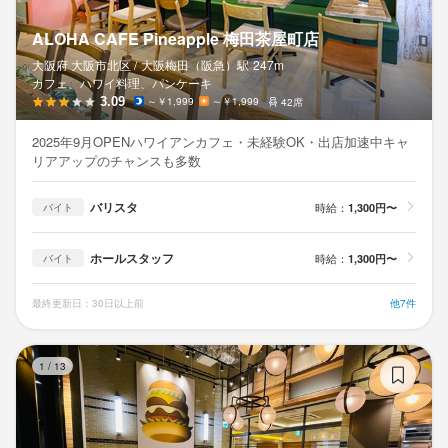
ALOHA CAFE Pineapple 梅田茶屋町店
大阪府 大阪市北区 /
大阪梅田（阪急）
駅
247m
カフェ、ハワイ料理、パンケーキ
3.09
～￥1,999
～￥1,999
42席
2025年9月OPENハワイアンカフェ・未経験OK・出店加速中キャ
リアアップのチャンスも多数
バリスタ
時給：
1,300円〜
バイト
ホールスタッフ
時給：
1,300円〜
バイト
最終更新日：30日以上前
他7件
SE
1
/
13