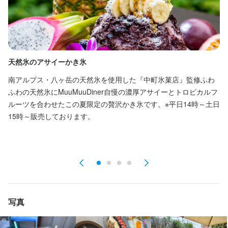
勤務時間
10:00～23:00（シフト制、週2日～OK）
ランチタイムのみ勤務OK
終電考慮あり
ダブルワーク・副業OK
フルタイム歓迎
長期勤務歓迎
週2日からOK
シフト制
自由シフト制(毎回、時間・曜日を選べる)
天然氷のアサイーかき氷
★
休日・休暇
南アルプス・八ヶ岳の天然氷を使用した『中町氷菓店』監修ふわ
2
ふわの天然氷にMuuMuuDiner自慢の濃厚アサイーとトロピカルフ
R
2週間ごとのシフト制
ルーツを合わせたこの夏限定の贅沢かき氷です。※平日14時～土日
に
平日のみ勤務OK(土日休み)
土日祝のみ勤務OK
15時～販売しております。
待遇
まかない・食事補助あり
制服貸与
髪型自由
服装自由
写真
特徴