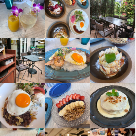
履歴書不要
未経験者歓迎
フリーター歓迎
大学生歓迎
高校生歓迎
面接1回
仕事内容
【調理スタッフ】

開店前の仕込み、料理の調理、盛り付け、洗い場などの調理業務
この仕事のおすすめポイント
【成果に応じた昇給アリ】

目標の達成度合いやスキルアップの度合いによって、給与はどん
どんアップしていきます。毎日モチベーション高く働ける環境で
す。

身に付くスキル