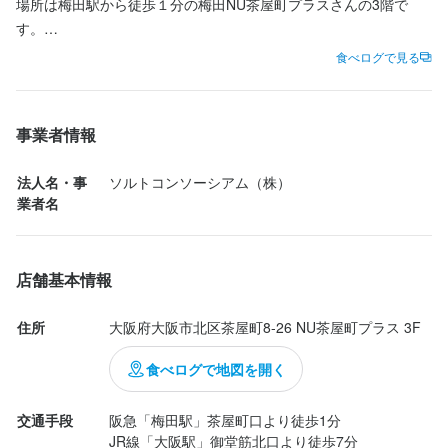
・チームで仕事することに意欲的な方

場所は梅田駅から徒歩１分の梅田NU茶屋町プラスさんの3階で
・笑顔が素敵な人
す。

食べログで見る
店内に入るとびっくり、まさにハワイですね！！！

選考の流れ
BGMもハワイの音楽がゆったり流れていたり、テラス席のスーペ
スはリゾート気分です。

応募後、原則3営業日以内に返信しております。

事業者情報
夏の暑い日に来てみたいな～と思いました。

法人名・事
ソルトコンソーシアム（株）
という事で乾杯はもちろビールでハワイアンな一杯をいただくこ
業者名
とにしました。

お店の採用担当者からのメッセージ
コロナビールのロングボートでございます。

少しでも興味をお持ちでしたら、ぜひお気軽にご応募ください。
爽快感のあるすっきりしたラガービールで実にGOOD。

店舗基本情報
一度、カジュアルにお話しましょう。ご応募を心よりお待ちして
乾杯からモチベーションが上がってしまいました！！！

おります。
住所
大阪府大阪市北区茶屋町8-26 NU茶屋町プラス 3F
続きまして名物と云っても過言ではない『プレミアムハワイアン
サワー』でございます。

食べログで地図を開く
ほんとは『あまおう』をつかったストロベリーをいただきたかっ
たのですが、大人気の為、売...
交通手段
阪急「梅田駅」茶屋町口より徒歩1分

店名
JR線「大阪駅」御堂筋北口より徒歩7分
