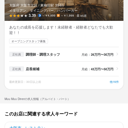
大阪府 大阪市北区 /
東梅田
駅
394m
イタリアン、ダイニングバー、ハンバーガー
3.39
～￥4,999
～￥1,999
45席
あなたの成長を応援します！未経験者・経験者どなたでも大歓
迎！！
オープニングスタッフ募集
調理師・調理スタッフ
月給：
26万円〜30万円
正社員
店長候補
月給：
43万円〜50万円
正社員
最終更新日：30日以上前
他16件
Muu Muu Dinerの求人情報（アルバイト・パート）
このお店に関連する求人キーワード
大阪市 - レストラン