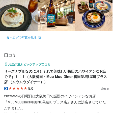
包丁さばき
製菓技術
肉の知識
魚の知識
野菜の知識
洋菓子の知識
メニュー開発
仕入れ・食材の目利き
応募資格
必須スキル・経験
食べログで写真を見る
コミュニケーション能力
飲食店での調理経験
口コミ
歓迎スキル・経験
コミュニケーション能力
飲食店での調理経験
飲食店での接客経験
調理師免許
お店が選ぶピックアップ口コミ
リーズナブルなのにおしゃれで美味しい梅田のハワイアンなお店
でです！！！（大阪梅田・Muu Muu Diner 梅田NU茶屋町プラス
店 （ムウムウダイナー））
求める人物像
5.0
梅里
・行動力がある人

2023/3/5の日曜日は大阪梅田で話題のハワインアンなお店
・好奇心を持って仕事に取り組める方

『MuuMuuDiner梅田NU茶屋町プラス店』さんに訪店させていた
・誠実に仕事に取り組める方

だきました。
