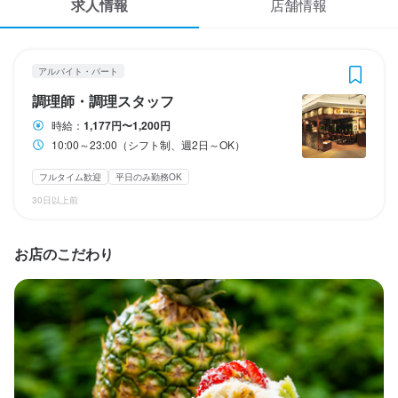
求人情報
店舗情報
応募履歴
3
 / 
5
WEB履歴書
Muu Muu Diner 梅田NU茶屋町プラス店
アルバイト・パート
アルバイト・パート
調理師・調理スタッフ
スカウト・メルマガ受信設定
調理師・調理スタッフ
時給：
1,177円〜1,200円
ヘルプ・お問い合わせフォーム
10:00～23:00（シフト制、週2日～OK）
調理師・調理スタッフ
掲載をご検討の店舗様へ
フルタイム歓迎
平日のみ勤務OK
時給
1,177円〜1,200円
30日以上前
食べログ求人PRESS
昇給あり
交通費支給
プライバシーポリシー
お店のこだわり
研修期間
利用規約
研修期間はございません
企業情報
給与補足