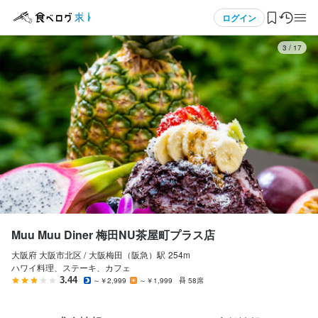
応募画面へ進む
メニュー
ログイン
3
/
17
ログイン・無料会員登録
食べログ求人TOP
求人検索
マイページ管理
閲覧履歴
Muu Muu Diner 梅田NU茶屋町プラス店
大阪府 大阪市北区 /
大阪梅田（阪急）
駅
254m
気になる求人
ハワイ料理、ステーキ、カフェ
3.44
～￥2,999
～￥1,999
58席
検索履歴・保存した条件