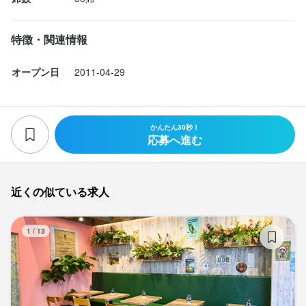
特徴・関連情報
オープン日
2011-04-29
かんたん30秒！
応募へ進む
近くの似ている求人
AL
1
/
13