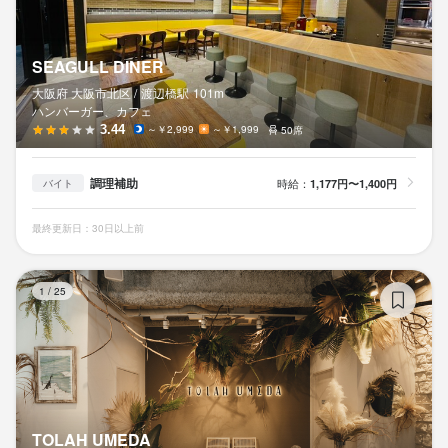
SEAGULL DINER
大阪府 大阪市北区 /
渡辺橋
駅
101m
ハンバーガー、カフェ
3.44
～￥2,999
～￥1,999
50席
調理補助
時給：
1,177円〜1,400円
バイト
最終更新日：30日以上前
TO
1
/
25
TOLAH UMEDA