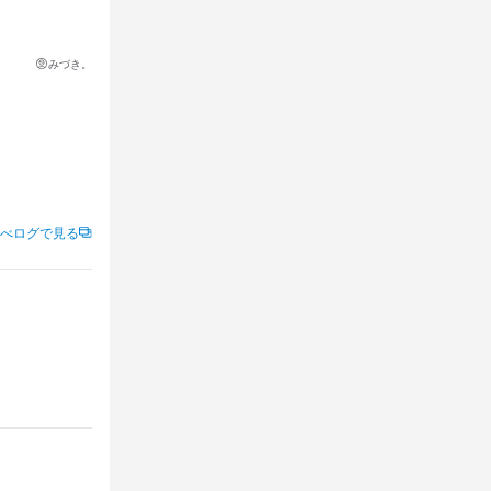
みづき。
べログで見る
よね！！

定してます