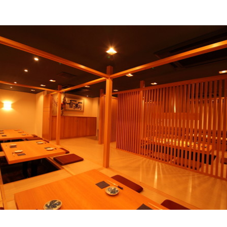
応募画面へ進む
応募画面へ進む
応募画面へ進む
応募画面へ進む
応募画面へ進む
北浜くくり
北浜くくり
北浜くくり
北浜くくり
ート
ート
ート
ート
スタッフ・サービススタッフ
・調理スタッフ
・調理スタッフ
助・調理見習い
スタッフ・サービススタッフ
・調理スタッフ
・調理スタッフ
助・調理見習い
200円〜2,000円
200円〜
200円〜1,800円
200円〜1,600円
通費支給
通費支給
インセンティブあり
インセンティブあり
給与手渡しOK
給与手渡しOK
給与手渡しOK
給与手渡しOK
日払いOK
日払いOK
日払いOK
日払いOK
週払いOK
週払いOK
週払いOK
週払いOK
扶養内勤務OK
間
間
間
月：時給●円
0〜200  ディナー 17:00〜2200
２２時
１７時　１６時半から２２時
下
副業OK
転勤なし
転勤なし
長期勤務歓迎
週1日からOK
長期勤務歓迎
週2日からOK
週1日からOK
週4日以上OK
週2日からOK
自由シフト制(毎回、時間・曜日を
週4日以上OK
シフト制
まった時間・曜日に働ける)
自由シフト制(毎回、時間・曜日を選べる)
間
２時
休暇
休暇