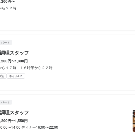
1,200円〜
休暇
屋料理
から２２時
央区平野町2-3-14
曜日、祝日
のみ勤務OK(土日休み)
夏季休暇あり
年末年始休暇あり
GW休暇あり
54
・パート
央区平野町2-3-14
業者名
調理スタッフ
央区平野町2-3-14
支給、仕事内容で昇給可能
1,200円〜1,800円
補助あり
研修制度あり
社員登用制度あり
ネイルOK
から１７時 １６時半から２２時
54
央区平野町2-3-14
54
歓迎
ネイルOK
11/10
業者名
業者名
婦・主夫歓迎
応募者全員と面接
54
・パート
調理スタッフ
業者名
07/10
容
10/01
1,200円〜1,550円
中心に裏方をお手伝いしていただける方を募集しております　
:00〜14:00 ディナー16:00〜22:00