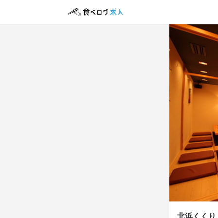
アルバイト・パ
アルバイト・パ
アルバイト・パ
アルバイト・パ
ホール
調理師
調理師
調理補
ホール
調理師
調理師
調理補
時給
時給
時給
時給
1,
1,
1,
1,
昇給あり
交通費支給
交通費支給
昇給あり
交
交
研修期間
勤務時
勤務時
勤務時
研修期間●ヵ
ランチ　10:0
１７時から
１０時から
残業月20時間以
ダブルワーク・
フルタイム歓迎
固定シフト制(決
勤務時
18時から２
休日・
休日・
北浜くくり