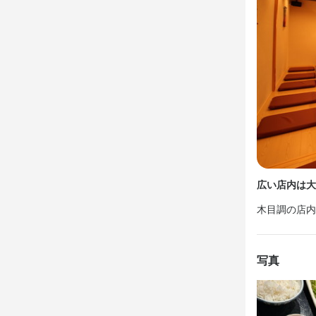
お店の
興味がある
店名
北浜くくり
広い店内は大
勤務地
木目調の店内
大阪府大阪市中
連絡先
写真
0907-883-61
法人名・事
北浜くくり