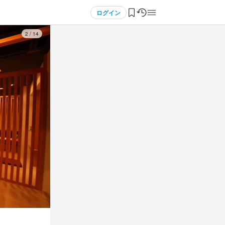
ログイン
3
/
14
選べる)
3
 / 
5