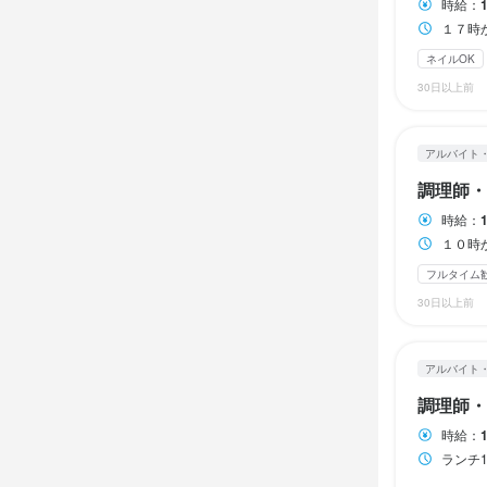
時給：
休日・
勤務地
和食、居酒
１７時
大阪府大阪市中
土曜日、日
ネイルOK
店名
店名
日曜定休
平日
30日以上前
北浜くくり
連絡先
北浜くくり
0907-883-61
勤務地
アルバイト
待遇
店名
勤務地
大阪府大阪市中
法人名・事
北浜くくり
調理師・
大阪府大阪市中
交通費全額
北浜くくり
時給：
連絡先
まかない・食事
勤務地
１０時
連絡先
0907-883-61
大阪府大阪市中
0907-883-61
フルタイム
最終更新日2025/
特徴
30日以上前
法人名・事
連絡先
法人名・事
北浜くくり
学歴不問
主
0907-883-61
北浜くくり
アルバイト
調理師・
法人名・事
最終更新日2024/
仕事内
北浜くくり
最終更新日2024/
時給：
日本料理を
ランチ10