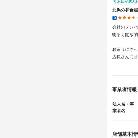
お店が選ぶ
北浜の和食屋
会社のメンバ
明るく開放的
お造りにさっ
店員さんにオ
料理がおいし
お造りもどれ
事業者情報
あと忘れてた
なんていうん
法人名・事
これだけで日
業者名
その他色々食
その辺の居酒
店舗基本情
ね。
