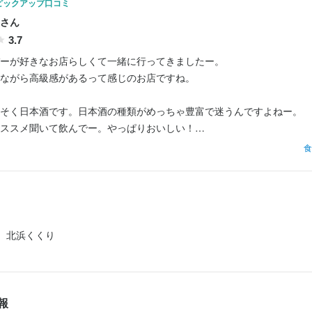
ピックアップ口コミ
さん
3.7
ーが好きなお店らしくて一緒に行ってきましたー。

ながら高級感があるって感じのお店ですね。

そく日本酒です。日本酒の種類がめっちゃ豊富で迷うんですよねー。

ススメ聞いて飲んでー。やっぱりおいしい！

食
くて日本酒がおいしいお店なら店員さんに聞いてハズす事って絶対ない
もおいしくてー。

けどつきだしもめちゃ豪華！！

でしょう、八寸みたいな感じなんですよー。

北浜くくり
本酒何杯も飲めそうな感じです。

べましてー。揚げだし豆腐も雑炊もたまらなかったー！！

屋さんじゃなくてしっかりとした和食屋さんなので一つ一つしっかり安
報