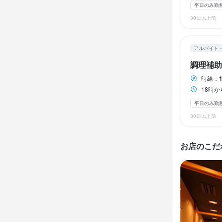
平日のみ勤
最終更新日2025/
30日以上前
身に付
包丁さばき
アルバイト
調理補助
応募資
時給：
18時
必須スキル
平日のみ勤
飲食店での調理
30日以上前
歓迎スキル
お店のこだ
飲食店での接客
求める
長く働いて