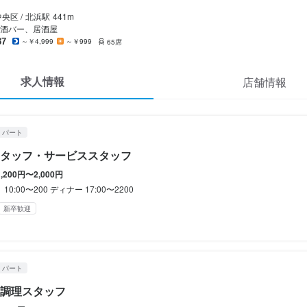
休暇
北浜くくり
ート
副業OK
転勤なし
長期勤務歓迎
週1日からOK
週2日からOK
週4日以上OK
シフト
央区 /
北浜
駅
441m
・調理スタッフ
酒バー、居酒屋
夏季休暇あり
年末年始休暇あり
GW休暇あり
37
～￥4,999
～￥999
65席
年末年始休暇あり
休暇
・調理スタッフ
求人情報
店舗情報
ら
200円〜1,550円
のみ勤務OK(土日休み)
完全週休2日制
夏季休暇あり
年末年始休暇あり
GW休暇あり
応じて
補助あり
制服貸与
研修制度あり
髪型自由
ネイルOK
給与手渡しOK
日払いOK
週払いOK
補助あり
制服貸与
研修制度あり
社員登用制度あり
髪型自由
服装自由
ネイルOK
・パート
補助あり
制服貸与
研修制度あり
社員登用制度あり
バイク通勤OK
髪型自由
ネイル
タッフ・サービススタッフ
容
月：月給●万円
1,200円〜2,000円
、揚げる、盛り付け等
補助あり
制服貸与
研修制度あり
社員登用制度あり
髪型自由
ネイルOK
ピアスOK
0:00〜200 ディナー 17:00〜2200
経験者歓迎
フリーター歓迎
大学生歓迎
主婦・主夫歓迎
応募者全員と面接
経験者歓迎
新卒歓迎
フリーター歓迎
主婦・主夫歓迎
女性活躍中
応募者全員と面接
新卒歓迎
間
容
14:00 ディナー16:00〜22:00
容
リーター歓迎
大学生歓迎
主婦・主夫歓迎
女性活躍中
ブランクOK
応募者全員と面接
み勤務OK
終電考慮あり
ダブルワーク・副業OK
残業月20時間以下
転勤なし
長期勤務
フ　補助、ホール
・パート
週4日以上OK
シフト制
自由シフト制(毎回、時間・曜日を選べる)
ルスタッフ
調理スタッフ
容