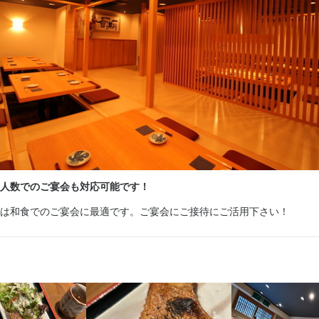
採用担当者からのメッセージ
方、北浜が好きな方は是非
人数でのご宴会も対応可能です！
は和食でのご宴会に最適です。ご宴会にご接待にご活用下さい！
央区平野町2-3-14
54
業者名