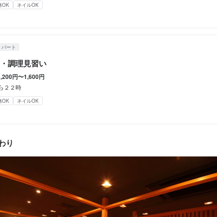
務OK
ネイルOK
11/04
くスキル
盛り付け技術
日本酒の知識
魚の知識
・パート
・調理見習い
格
1,200円〜1,600円
から２２時
・経験
務OK
ネイルOK
経験
調理師免許
・経験
わり
経験
調理師免許
人物像
くださる方、歓迎