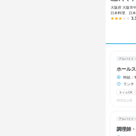
休日・
アルバイト・パ
ダブルワーク・
日曜日祝日
土日祝
大阪府 大阪市中
調理師
土日祝
日本料理、日本
完全週休2日制
3.
夏季休暇あり
休日・
待遇
調理師
土日祝
待遇
面接してか
待遇
時給
1,
日曜定休
平日
仕事内容に
まかない・食事
交通費支給
交通費支給
まかない・食事
アルバイト
まかない・食事
待遇
研修期間
ホールス
仕事内
試用期間●ヵ
定めなし
特徴
時給：
特徴
煮る、焼く
まかない・食事
ランチ 1
学歴不問
未
学歴不問
未
ネイルOK
勤務時
特徴
30日以上前
仕事内
ランチ10:00〜
仕事内
学歴不問
フ
ランチタイムの
調理スタッ
店名
アルバイト
週2日からOK
店内のホー
北浜くくり
調理師・
仕事内