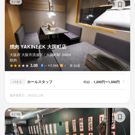
1
/
16
焼肉 YAKINEEK 大国町店
大阪府 大阪市浪速区 /
大国町
駅
346m
焼肉
3.08
～￥5,999
－
32席
ホールスタッフ
時給：
1,200円〜1,500円
バイト
最終更新日：30日以上前
焼
1
/
13