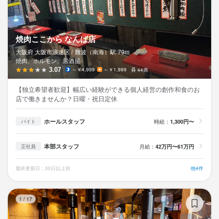
焼肉ここから なんば店
大阪府 大阪市浪速区 /
難波（南海）
駅
79m
焼肉、ホルモン、居酒屋
3.07
～￥4,999
～￥1,999
44席
【独立希望者歓迎】幅広い経験ができる個人経営の創作和食のお
店で働きませんか？日曜・祝日定休
ホールスタッフ
時給：
1,300円〜
バイト
本部スタッフ
月給：
42万円〜61万円
正社員
最終更新日：30日以上前
他4件
シ
1
/
17