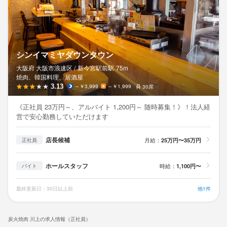
シンイマミヤダウンタウン
大阪府 大阪市浪速区 /
新今宮駅前
駅
75m
焼肉、韓国料理、居酒屋
3.13
～￥3,999
～￥1,999
30席
《正社員 23万円～、アルバイト 1,200円～ 随時募集！》！法人経
営で安心勤務していただけます
店長候補
月給：
25万円〜35万円
正社員
ホールスタッフ
時給：
1,100円〜
バイト
最終更新日：30日以上前
他1件
炭火焼肉 川上の求人情報（正社員）