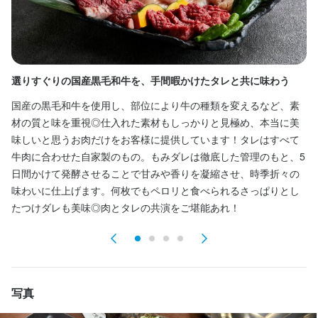
仕事内容
【調理スタッフ】

選りすぐりの国産黒毛和牛を、手間暇かけたタレと共に味わう
川
開店前の仕込み、料理の調理、盛り付け、洗い場などの調理業務
全般をお任せします。

国産の黒毛和牛を使用し、部位により牛の種類を変えるなど、素
厳
将来的には、料理長候補として、仕入れ、食材管理、メニュー開
材の質と味を重視◎仕入れた素材もしっかりと見極め、本当に美
り
発、他の調理スタッフへの指導・育成などの業務もお任せしま
味しいと思うお肉だけをお客様に提供しています！タレはすべて
合
す。
牛肉に合わせた自家製のもの。もみダレは徹底した管理のもと、5
た
日間かけて発酵させることで甘みや香りを凝縮させ、時季折々の
2
味わいに仕上げます。何枚でもペロリと食べられるさっぱりとし
で
たつけダレも美味◎肉とタレの共演をご堪能あれ！
ル
店名
炭火焼肉 川上
写真
勤務地
大阪府大阪市浪速区恵美須町東2-2-8 サニーコート恵美須 1F