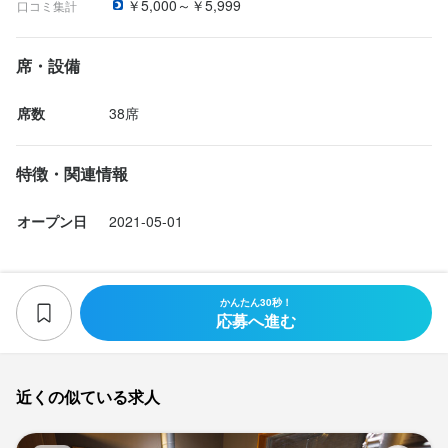
￥5,000～￥5,999
口コミ集計
席・設備
席数
38席
特徴・関連情報
オープン日
2021-05-01
かんたん30秒！
応募へ進む
近くの似ている求人
焼