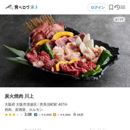
応募画面へ進む
メニュー
ログイン
3
/
17
炭火焼肉 川上
正社員
ログイン・無料会員登録
店長候補・マネージャー
店長候補・マネージャー
食べログ求人TOP
月給
230,000円〜
求人検索
ボーナス・賞与あり
昇給あり
交通費支給
給与手渡しOK
日払いOK
週払いOK
給与前払いOK
マイページ管理
閲覧履歴
勤務時間
炭火焼肉 川上
10:00～21:00（実働●h・休憩●h・シフト制・残業あり(月平均20
大阪府 大阪市浪速区 /
恵美須町
駅
407m
気になる求人
時間)）
焼肉、居酒屋、ホルモン
3.08
～￥4,999
～￥4,999
38席
シフト制
検索履歴・保存した条件