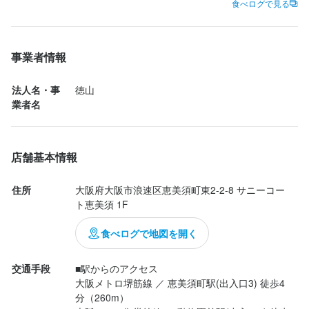
ご飯もお酒も進む感じ。炭火ならではの香ばしさがちゃんとあっ
食べログで見る
て、シンプルに「焼肉ってこれよな〜」ってなる美味しさでし
た。

店内も落ち着いた雰囲気で居心地良く、ゆっくり食事できるのも
事業者情報
良かったです。スタッフさんの接客も丁寧で、気持ちよく過ごせ
ました。

法人名・事
徳山
しっかり美味しい焼肉を食べたい時に、また行きたくなるお店で
業者名
す。
店舗基本情報
住所
大阪府大阪市浪速区恵美須町東2-2-8 サニーコー
ト恵美須 1F
食べログで地図を開く
交通手段
■駅からのアクセス

大阪メトロ堺筋線 ／ 恵美須町駅(出入口3) 徒歩4
分（260m）
