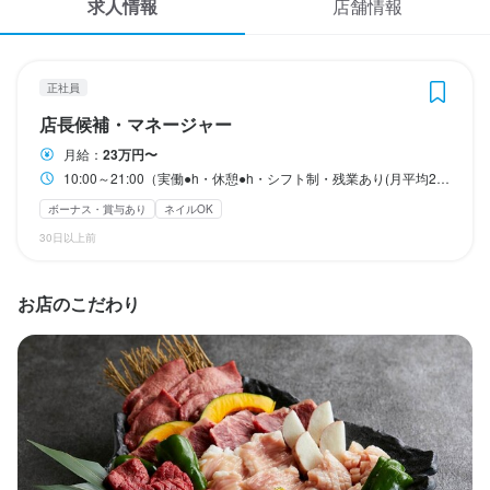
求人情報
店舗情報
応募履歴
休日・休暇
WEB履歴書
月●日休み／夏季休暇●日／年末年始休暇●日（年間休日●日）
正社員
月8日以上休みあり
完全週休2日制
スカウト・メルマガ受信設定
店長候補・マネージャー
月給：
23万円〜
ヘルプ・お問い合わせフォーム
待遇
10:00～21:00（実働●h・休憩●h・シフト制・残業あり(月平均20時間)）
・契約期間の定めなし

ボーナス・賞与あり
ネイルOK
掲載をご検討の店舗様へ
・社会保険完備（厚生年金、雇用保険、健康保険、労災保険）

30日以上前
・受動喫煙防止措置：屋内原則禁煙（喫煙専用室あり）

食べログ求人PRESS
・独立支援制度あり
プライバシーポリシー
お店のこだわり
まかない・食事補助あり
社会保険完備
制服貸与
研修制度あり
海外研修あり
利用規約
生産者への訪問研修あり
社内イベントあり(旅行、BBQ等)
資格取得支援あり
独立支援制度あり
独立実績あり
車通勤OK
バイク通勤OK
髪型自由
企業情報
服装自由
ひげOK
ネイルOK
ピアスOK
特徴
履歴書不要
学歴不問
未経験者歓迎