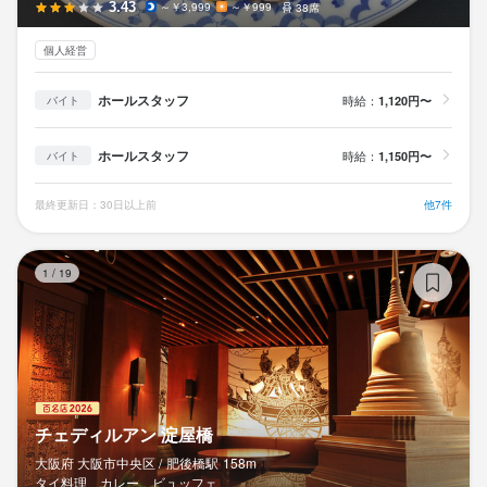
3.43
～￥3,999
～￥999
38席
個人経営
ホールスタッフ
時給：
1,120円〜
バイト
ホールスタッフ
時給：
1,150円〜
バイト
最終更新日：30日以上前
他7件
チ
1
/
19
チェディルアン 淀屋橋
大阪府 大阪市中央区 /
肥後橋
駅
158m
タイ料理、カレー、ビュッフェ