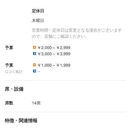
お店の採用担当者からのメッセージ
定休日
少しでも興味をお持ちでしたら、お気軽にご応募ください。

木曜日
営業時間・定休日は変更となる場合がございます
ので、店舗にご確認ください。
予算
￥2,000～￥2,999
￥3,000～￥3,999
店名
予算
￥1,000～￥1,999
薬膳スパイスカレー＆グルテンフリーバルSpys Oasis
－
口コミ集計
勤務地
席・設備
大阪府大阪市中央区難波1-5-8
席数
14席
法人名・事業者名
株式会社リズム
特徴・関連情報