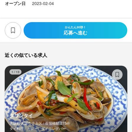
最終更新日2024/10/25
オープン日
2023-02-04
かんたん30秒！
応募へ進む
近くの似ている求人
タ
1
/
13
タワンタイ
大阪府 大阪市中央区 /
長堀橋
駅
275m
タイ料理、カレー、ダイニングバー