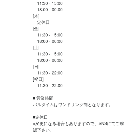
　11:30 - 15:00

　18:00 - 00:00

[木]

求める人物像
　定休日

[金]

美味しい料理で人を喜ばせたい方。

　11:30 - 15:00

好奇心を持って仕事に取り組める方。

　18:00 - 00:00

誠実に仕事に取り組める方。

[土]

　11:30 - 15:00

チームで仕事することに意欲的な方。

　18:00 - 00:00

テキパキした方。

[日]

綺麗好きな方。

　11:30 - 22:00

素直な方。

[祝日]

正直な方。
　11:30 - 22:00

■ 営業時間

バルタイムはワンドリンク制となります。

選考の流れ
応募後、原則3営業日以内にはご連絡致します。

■定休日

その後面接となります。
※変更になる場合もありますので、SNSにてご確
認下さい。
