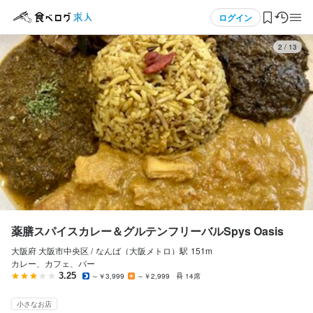
応募画面へ進む
メニュー
ログイン
3
/
13
ログイン・無料会員登録
食べログ求人TOP
求人検索
マイページ管理
閲覧履歴
薬膳スパイスカレー＆グルテンフリーバルSpys Oasis
大阪府 大阪市中央区 /
なんば（大阪メトロ）
駅
151m
気になる求人
カレー、カフェ、バー
3.25
～￥3,999
～￥2,999
14席
検索履歴・保存した条件
小さなお店