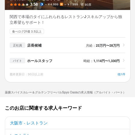
3.58
～￥4,999
～￥1,999
90席
関西で本場のタイにふれられるレストラン♪スキルアップから独
立希望もサポート！
食べログ評価 3.5以上
店長候補
月給：
23万円〜28万円
正社員
ホールスタッフ
時給：
1,114円〜1,330円
バイト
最終更新日：30日以上前
他1件
薬膳スパイスカレー＆グルテンフリーバルSpys Oasisの求人情報（アルバイト・パート）
このお店に関連する求人キーワード
大阪市 - レストラン