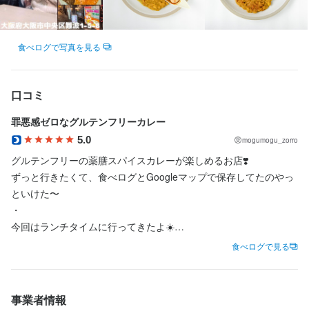
受動喫煙防止措置完備(店内禁煙)
まかない・食事補助あり
社会保険完備
制服貸与
研修制度あり
社内イベントあり(旅行、BBQ等)
社員登用制度あり
髪型自由
服装自由
食べログで写真を見る
ひげOK
ネイルOK
ピアスOK
口コミ
特徴
罪悪感ゼロなグルテンフリーカレー
学歴不問
未経験者歓迎
独立希望者歓迎
新卒歓迎
第二新卒歓迎
5.0
Uターン・Iターン歓迎
フリーター歓迎
大学生歓迎
主婦・主夫歓迎
mogumogu_zorro
女性活躍中
ブランクOK
駅チカ(徒歩5分以内)
小さなお店(20席未満)
グルテンフリーの薬膳スパイスカレーが楽しめるお店❣️

スタッフの平均年齢20代
応募者全員と面接
面接1回
即日勤務OK
ずっと行きたくて、食べログとGoogleマップで保存してたのやっ
といけた〜

・

仕事内容
今回はランチタイムに行ってきたよ☀️

【調理スタッフ】

店内はめっちゃおしゃれでカウンター7席。

食べログで見る
開店前の仕込み、調理、盛り付け、洗い場などの調理業務全般を
2階はテーブル席もあるみたい❕

お任せします。

・

希望者には、店長、料理長候補として、仕入れ、食材管理、メニ
✔️Simple（¥1,600）

事業者情報
ュー開発、他のスタッフへの指導、育成業務もお任せします。
混ぜて食べる三味一体スパイスカレー
