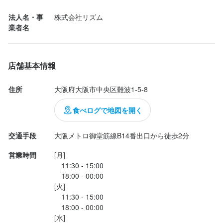
▶︎豆乳オニトマ生姜鶏胸肉カレー

法人名・事
株式会社リズム
▶︎黒ごま赤ミソ豚ひじキーマカレー

業者名
身に付くスキル
▶︎鯖と蓮根のグリーンポパイカレー

・

包丁さばき
カクテル技法
英会話
ワインの知識
日本酒の知識
焼酎の知識
リキュール・スピリッツの知識
野菜の知識
店舗運営
メニュー開発
それぞれで食べても素材の味しっかり、スパイスもきいててめっ
店舗基本情報
仕入れ・食材の目利き
ちゃ美味しいけど

全部混ぜてたべたらたまらんハーモニー

住所
大阪府大阪市中央区難波1-5-8
・

応募資格
今度行く時はスタンダードってメニューにしようと思ってる店員
食べログで地図を開く
さんめちゃやさしくて、スープとかトッピングついてお得だよっ
必須スキル・経験
て教えてくれた❣️

交通手段
大阪メトロ御堂筋線B14番出口から徒歩2分
コミュニケーション能力
・

実店舗への通勤が可能な方。

営業時間
[月]

ヴィーガンメニューもあるし、夜はバルもやってて何回行っても
日本語が理解でき、話せる方。
　11:30 - 15:00

楽しめるなとおもっ...
　18:00 - 00:00

歓迎スキル・経験
[火]

　11:30 - 15:00

コミュニケーション能力
飲食店での調理経験
飲食店での接客経験
調理師免許
　18:00 - 00:00

英語が話せる方、英語を勉強したい方。
[水]
