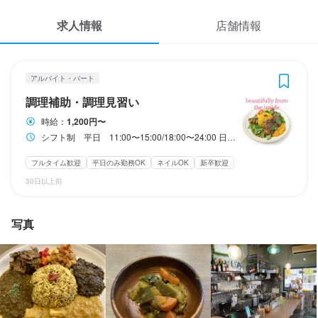
応募履歴
1
 / 
2
求人情報
店舗情報
WEB履歴書
薬膳スパイスカレー＆グルテンフリーバルSpys Oasis
アルバイト・パート
調理補助・調理見習い
スカウト・メルマガ受信設定
アルバイト・パート
調理補助・調理見習い
ヘルプ・お問い合わせフォーム
調理補助・調理見習い
時給：
1,200円〜
シフト制 平日 11:00〜15:00/18:00〜24:00 日祝 11：00〜22：00(2交代制) 週2日〜4時間からOK
掲載をご検討の店舗様へ
時給
1,200円〜
食べログ求人PRESS
フルタイム歓迎
平日のみ勤務OK
ネイルOK
新卒歓迎
昇給あり
交通費支給
資格手当・スキル手当あり
30日以上前
プライバシーポリシー
研修期間
利用規約
【研修期間】勤務時間180時間まで¥1150-

写真
企業情報
給与補足
交通費支給　1日¥500-まで。

能力、経験を踏まえて手当て等優遇します。