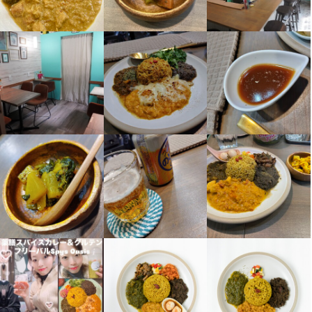
勤務時間
シフト制　平日　11:00〜15:00/18:00〜24:00

日祝　11：00〜22：00(2交代制) 

ランチタイムのみ勤務OK
終電考慮あり
ダブルワーク・副業OK
フルタイム歓迎
長期勤務歓迎
週2日からOK
週4日以上OK
シフト制
自由シフト制(毎回、時間・曜日を選べる)
休日・休暇
平日のみ勤務OK(土日休み)
土日祝のみ勤務OK
年末年始休暇あり
待遇
社員登用アリ

社会保険完備
