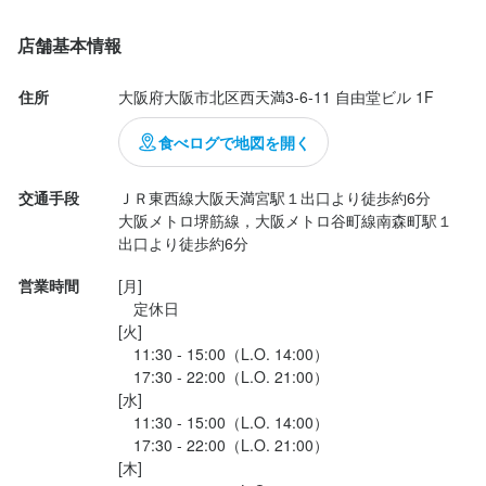
□白海老かき揚げ

法人名・事業者名
◇キリン晴れ風

季節料理　朝菜　(白水勝司　シロウズカツジ)
店舗基本情報
お店の採用担当者からのメッセージ
◇ダバダ火振ソーダ割(栗)

少しでも興味をお持ちでしたら、ぜひお気軽にご応募ください。
住所
大阪府大阪市北区西天満3-6-11 自由堂ビル 1F
とってもお気に入りの料理にお酒

最終更新日2024/11/17
一度、カジュアルにお話しましょう。ご応募を心よりお待ちして
やはり"鯖パイ包み焼"めちゃ美味しいです｡鯖パイ目当てのお客さ
食べログで地図を開く
おります。
んが多いのも良くわかります！

交通手段
ＪＲ東西線大阪天満宮駅１出口より徒歩約6分

中々お店で見かけない､大好きな四万十川源流特産"ダバダ火振 栗
大阪メトロ堺筋線，大阪メトロ谷町線南森町駅１
焼酎"

出口より徒歩約6分
是非一度飲んで欲しいです｡

店名
営業時間
[月]

季節料理 朝菜
　定休日

それぞれ異なるメニューを提供する中で､夜は特にお酒のライ...
[火]

　11:30 - 15:00（L.O. 14:00）

勤務地
　17:30 - 22:00（L.O. 21:00）

大阪府大阪市北区西天満3-6-11 自由堂ビル 1F
[水]

　11:30 - 15:00（L.O. 14:00）

連絡先
　17:30 - 22:00（L.O. 21:00）

06-6948-6277
[木]
