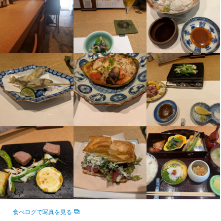
この仕事のおすすめポイント
身に付くスキル
成果に応じた昇給あり。

包丁さばき
盛り付け技術
高級食材の知識
日本酒の知識
魚の知識
飲食店でのスキルアップ。

野菜の知識
メニュー開発
経営としての考え方などをを学べる。
応募資格
身に付くスキル
必須スキル・経験
包丁さばき
盛り付け技術
高級食材の知識
日本酒の知識
魚の知識
野菜の知識
メニュー開発
仕入れ・食材の目利き
コミュニケーション能力
歓迎スキル・経験
応募資格
コミュニケーション能力
飲食店での調理経験
飲食店での接客経験
必須スキル・経験
コミュニケーション能力
選考の流れ
ポジティブな方

食べログで写真を見る
食べる事が好きな方