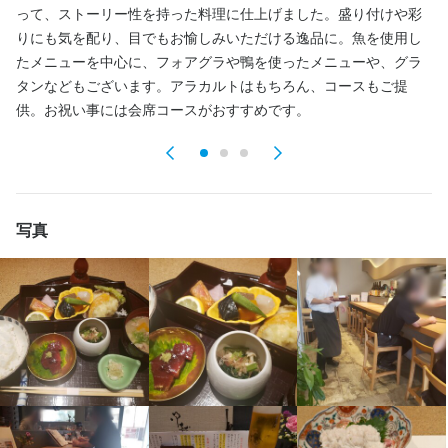
って、ストーリー性を持った料理に仕上げました。盛り付けや彩
は
契約期間の定めなし

りにも気を配り、目でもお愉しみいただける逸品に。魚を使用し
店内禁煙

特
特徴
雇用保険

たメニューを中心に、フォアグラや鴨を使ったメニューや、グラ
な
健康保険対応可

タンなどもございます。アラカルトはもちろん、コースもご提
学歴不問
フリーター歓迎
女性活躍中
個人経営(2店舗以内)
賄い有り
供。お祝い事には会席コースがおすすめです。
小さなお店(20席未満)
まかない・食事補助あり
制服貸与
ピアスOK
仕事内容
特徴
　調理補助

写真
簡単な盛り付け　仕込み　

学歴不問
フリーター歓迎
大学生歓迎
留学生歓迎
主婦・主夫歓迎
女性活躍中
ブランクOK
個人経営(2店舗以内)
小さなお店(20席未満)
　ホールサービス

応募者全員と面接
面接1回
即日勤務OK
接客　洗い場　ドリンク作成　清掃業務
仕事内容
この仕事のおすすめポイント
簡単な盛り付け　仕込み　

成果に応じた昇給あり。

　ホールサービス

飲食店でのスキルアップ。

接客　洗い場　ドリンク作成　清掃業務
経営としての考え方などをを学べる。