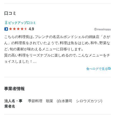
お
歓迎スキル・経験
口コミ
コミュニケーション能力
飲食店での調理経験
飲食店での接客経験
お店の採用担当者からのメッセージ
ピックアップ口コミ
4.9
少しでも興味がある方はご連絡下さい。
masahoppy
こちらの料理長は､フレンチの名店ルポンドシェルの姉妹店「さが
求める人物像
ん」の料理長をされていたようで､料理は魚をはじめ､和牛､野菜な
ど､旬の素材が味わえるメニューに目移りします｡

・美味しい料理で人を喜ばせたい方

質の高い料理をリーズナブルに楽しめるので､こんなメニューをチ
・好奇心を持って仕事に取り組める方

ョイスしました！

店名
・誠実に仕事に取り組める方

季節料理 朝菜
食べログで見る
・チームで仕事することに意欲的な方

□先付(ほうれん草と舞茸のお浸し)

・独立志向のある方
□野菜炊き合わせ

勤務地
□お造り3種盛り合わせ

大阪府大阪市北区西天満3-6-11 自由堂ビル 1F
事業者情報
(ヤイトカツオ､ヒラアジ､タイ)

選考の流れ
□スペアリブワイン煮

連絡先
法人名・事
季節料理　朝菜　(白水勝司　シロウズカツジ)
応募後、原則3営業日以内に返信しております。1回の面接を経て
□鯖パイ包み焼

06-6948-6277
業者名
内定となります。気兼ねなくご相談ください。
□揚出し豆富
