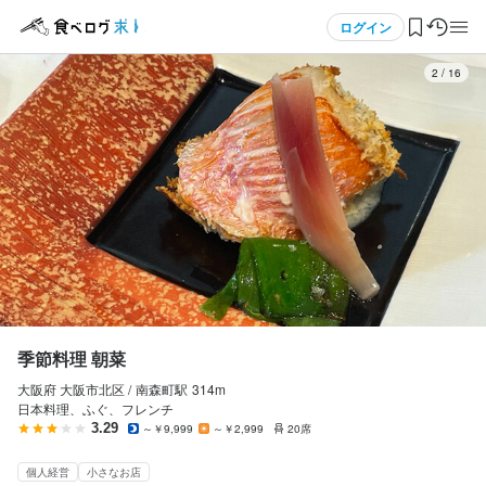
応募画面へ進む
応募画面へ進む
メニュー
ログイン
3
/
16
ログイン・無料会員登録
食べログ求人TOP
求人検索
マイページ管理
閲覧履歴
季節料理 朝菜
大阪府 大阪市北区 /
南森町
駅
314m
気になる求人
日本料理、ふぐ、フレンチ
3.29
～￥9,999
～￥2,999
20席
検索履歴・保存した条件
個人経営
小さなお店