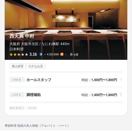
西天満 中村
大阪府 大阪市北区 /
なにわ橋
駅
440m
日本料理
3.16
～￥29,999
－
4席
個人経営
小さなお店
ホールスタッフ
時給：
1,400円〜1,800円
バイト
調理補助
時給：
1,400円〜1,800円
バイト
最終更新日：19日前
季節料理 朝菜の求人情報（アルバイト・パート）