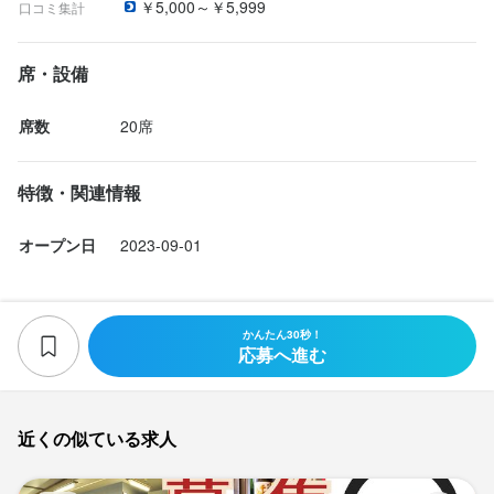
￥5,000～￥5,999
口コミ集計
席・設備
席数
20席
特徴・関連情報
オープン日
2023-09-01
かんたん30秒！
応募へ進む
近くの似ている求人
お