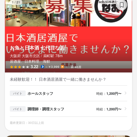
1
/
21
お魚と日本酒 七代目なお
大阪府 大阪市北区 /
扇町
駅
78m
居酒屋、日本料理、海鮮
3.22
～￥3,999
－
46席
未経験歓迎！！ 日本酒居酒屋で一緒に働きませんか？
ホールスタッフ
時給：
1,200円〜
バイト
調理師・調理スタッフ
時給：
1,200円〜
バイト
最終更新日：30日以上前