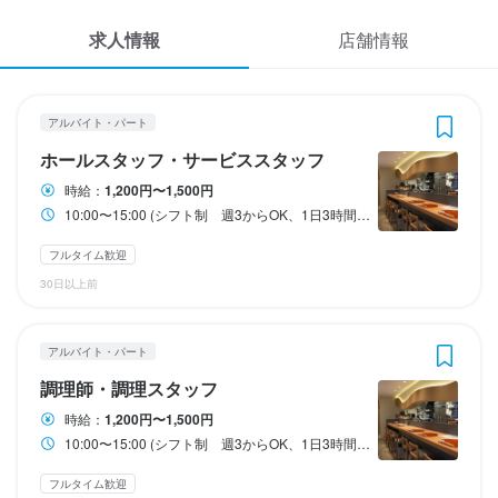
応募履歴
3
3
 / 
 / 
3
3
求人情報
店舗情報
WEB履歴書
季節料理 朝菜
季節料理 朝菜
アルバイト・パート
アルバイト・パート
ホールスタッフ・サービススタッフ
調理師・調理スタッフ
スカウト・メルマガ受信設定
アルバイト・パート
ホールスタッフ・サービススタッフ
ヘルプ・お問い合わせフォーム
ホールスタッフ・サービススタッフ
調理師・調理スタッフ
時給：
1,200円〜1,500円
10:00〜15:00 (シフト制 週3からOK、1日3時間勤務からOK) 17:00〜22:00 (シフト制 週3からOK、1日3時間勤務からOK) 18:00〜21:00など3時間の勤務も可能です。 週末歓迎 時間帯のご相談下さい。
掲載をご検討の店舗様へ
時給
時給
1,200円〜1,500円
1,200円〜1,500円
食べログ求人PRESS
フルタイム歓迎
昇給あり
昇給あり
交通費支給
給与手渡しOK
扶養内勤務OK
30日以上前
プライバシーポリシー
給与補足
給与補足
利用規約
交通費1日500円迄
交通費1日500円迄
アルバイト・パート
企業情報
調理師・調理スタッフ
収入例
収入例
時給1200円　週4日出勤　1日4時間勤務

時給1100円　週4日出勤　1日4時間勤務

時給：
1,200円〜1,500円
月額約70.000円の収入　(週4換算で計算した目安総額)
月額約70.000円の収入　(週4換算で計算した目安総額)
10:00〜15:00 (シフト制 週3からOK、1日3時間勤務からOK) 17:00〜22:00 (シフト制 週3からOK、1日3時間勤務からOK) 週末歓迎
フルタイム歓迎