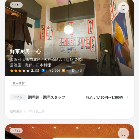
鮮
1
/
13
鮮菜厨房 一心
大阪府 大阪市北区 /
天神橋筋六丁目
駅
240m
居酒屋、海鮮、日本料理
3.33
～￥2,999
－
35席
個人経営
調理師・調理スタッフ
時給：
1,180円〜1,300円
バイト
最終更新日：30日以上前
西
1
/
17