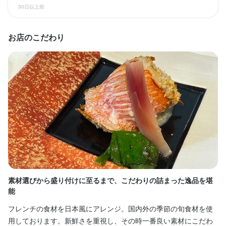
30日以上前
勤務時間
勤務時間
10:00〜15:00 (シフト制　週3からOK、1日3時間勤務からOK)

10:00〜15:00 (シフト制　週3からOK、1日3時間勤務からOK)

お店のこだわり
17:00〜22:00 (シフト制　週3からOK、1日3時間勤務からOK)

17:00〜22:00 (シフト制　週3からOK、1日3時間勤務からOK)

18:00〜21:00など3時間の勤務も可能です。

週末歓迎　
ランチタイムのみ勤務OK
ダブルワーク・副業OK
フルタイム歓迎
転勤なし
週末歓迎　

長期勤務歓迎
週4日以上OK
シフト制
時間帯のご相談下さい。
終電考慮あり
ダブルワーク・副業OK
フルタイム歓迎
転勤なし
長期勤務歓迎
週2日からOK
週4日以上OK
シフト制
休日・休暇
固定シフト制(決まった時間・曜日に働ける)
月曜日店休日　フルタイムの方中抜け3時間OK
土日祝のみ勤務OK
休日・休暇
月曜日店休日　フルタイムの方中抜け3時間OK
待遇
素材選びから盛り付けに至るまで、こだわりの詰まった逸品を堪
落
土日祝のみ勤務OK
能
契約期間の定めなし

和
店内禁煙
フレンチの食材を日本風にアレンジ。国内外の季節の旬食材を使
カ
待遇
用しております。新鮮さを重視し、その時一番良い素材にこだわ
まかない・食事補助あり
制服貸与
や