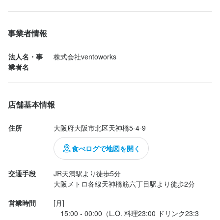
店名
エビのフリットも下のタルタルソースが美味しくこれも満足。

洋食堂549
事業者情報
勤務地
大阪府大阪市北区天神橋5-4-9
法人名・事
株式会社ventoworks
業者名
連絡先
0805-512-1544
店舗基本情報
法人名・事業者名
住所
大阪府大阪市北区天神橋5-4-9
株式会社ventoworks
食べログで地図を開く
最終更新日2025/11/17
交通手段
JR天満駅より徒歩5分

大阪メトロ各線天神橋筋六丁目駅より徒歩2分
営業時間
[月]

　15:00 - 00:00（L.O. 料理23:00 ドリンク23:3