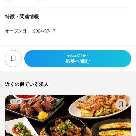
特徴・関連情報
オープン日
2024-07-17
かんたん30秒！
応募へ進む
近くの似ている求人
も
1
/
17