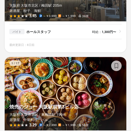
大阪府 大阪市北区 /
梅田
駅
205m
居酒屋、餃子、海鮮
3.45
～￥3,999
～￥1,999
39席
ホールスタッフ
時給：
1,300円〜
バイト
最終更新日：8日前
焼
1
/
17
焼売のジョー 大阪駅前第3ビル店
大阪府 大阪市北区 /
東梅田
駅
196m
居酒屋、中華料理、バル
3.29
～￥2,999
～￥1,999
56席