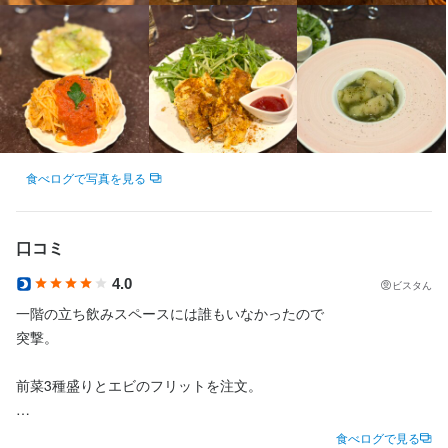
指しています♪

その他にも・・・

→うんまいまかないもご用意！

1人暮らしの学生さんには嬉しい待遇！

→オシャレも自由！

髪色自由！ネイル、ピアスも華美でなければOK！

今後もスタッフの皆さんが楽しくもっと居心地のいいお店になる
ように頑張っていきます！

食べログで写真を見る
学生さん・バイトデビューの方も大歓迎！

みんなほぼ同じ年代なので、スグに仲良くなれます♪

口コミ
立ち飲み＝おじさんが多いみたいなイメージを持っている方もい
4.0
ビスタん
るかもしれませんが全然そんなことはありません。

一階の立ち飲みスペースには誰もいなかったので

地元の方々や女性のお客様が多くて初めてのバイトでも働きやす
突撃。

前菜3種盛りとエビのフリットを注文。

前菜3種盛りの量が多くそれだけでお腹は満足満足。

食べログで見る