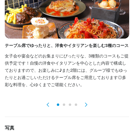
休日・休暇
毎週火曜日は定休日となります。
平日のみ勤務OK(土日休み)
土日祝のみ勤務OK
テーブル席でゆったりと、洋食やイタリアンを楽しむ3種のコース
1
女子会や宴会などのお集まりにぴったりな、3種類のコースもご提
2
待遇
供予定です！自慢の洋食やイタリアンを中心とした内容で構成し
大
■研修時給なし！

ておりますので、お楽しみに♪また2階には、グループ様でもゆっ
の
■昇給あり！

たりとお過ごしいただけるテーブル席をご用意しております◎多
り
■面接時の履歴書不要！

彩な料理を、心ゆくまでご堪能ください。
ま
■交通費全額支給！

と
■うんまいまかないあり♪

■制服貸与

■契約期間の定めなし

■社員雇用あり（社会保険等適用条件範囲にて）

個人店なので堅苦しいマニュアルはなし！

お客様に喜んで頂ければそれでOK！

写真
チェーン店にはないあたたかさが自慢です♪