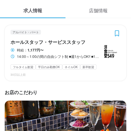
応募履歴
求人情報
店舗情報
WEB履歴書
洋食堂549
アルバイト・パート
ホールスタッフ・サービススタッフ
スカウト・メルマガ受信設定
アルバイト・パート
ホールスタッフ・サービススタッフ
ヘルプ・お問い合わせフォーム
ホールスタッフ・サービススタッフ
時給：
1,177円〜
14:00～1:00の間の自由シフト制 ■週1からOK!! ■1日3時間からでもOK!!
掲載をご検討の店舗様へ
時給
1,177円〜
食べログ求人PRESS
フルタイム歓迎
平日のみ勤務OK
ネイルOK
新卒歓迎
昇給あり
交通費支給
30日以上前
プライバシーポリシー
利用規約
勤務時間
お店のこだわり
企業情報
14:00～1:00の間の自由シフト制

■週1からOK!!

■1日3時間からでもOK!!
終電考慮あり
ダブルワーク・副業OK
フルタイム歓迎
残業月20時間以下
週1日からOK
週2日からOK
週4日以上OK
シフト制
自由シフト制(毎回、時間・曜日を選べる)