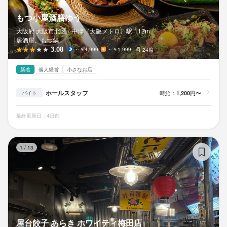
もつ小屋酒膳ゆう
大阪府 大阪市北区 /
中津（大阪メトロ）
駅
112m
居酒屋、もつ鍋
3.08
～￥4,999
～￥1,999
24席
新着
個人経営
小さなお店
ホールスタッフ
時給：
1,200円〜
バイト
最終更新日：4日前
屋
1
/
13
屋台餃子 あらき ホワイティ梅田店