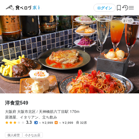
応募画面へ進む
メニュー
ログイン
3
/
17
ログイン・無料会員登録
食べログ求人TOP
求人検索
マイページ管理
閲覧履歴
洋食堂549
大阪府 大阪市北区 /
天神橋筋六丁目
駅
170m
気になる求人
居酒屋、イタリアン、立ち飲み
3.3
～￥2,999
～￥2,999
32席
検索履歴・保存した条件
個人経営
小さなお店