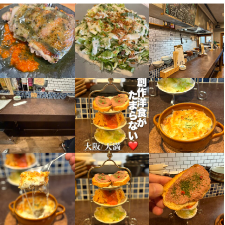
まかない・食事補助あり
社会保険完備
制服貸与
研修制度あり
社内イベントあり(旅行、BBQ等)
社員登用制度あり
独立支援制度あり
独立実績あり
髪型自由
服装自由
ひげOK
ネイルOK
ピアスOK
特徴
履歴書不要
学歴不問
未経験者歓迎
独立希望者歓迎
新卒歓迎
第二新卒歓迎
Uターン・Iターン歓迎
フリーター歓迎
大学生歓迎
高校生歓迎
主婦・主夫歓迎
女性活躍中
ブランクOK
駅チカ(徒歩5分以内)
個人経営(2店舗以内)
小さなお店(20席未満)
スタッフの平均年齢20代
採用予定10名以上
仕事内容
2024年7月にOPENしたばかりの洋食をメインとした女性にも人気
な綺麗なお店。

その秘密は・・・とにかく【楽しく働いてもらうこと】がモット
ー！

学生さんやフリーターさんにとって働きやすい環境作りを日々目