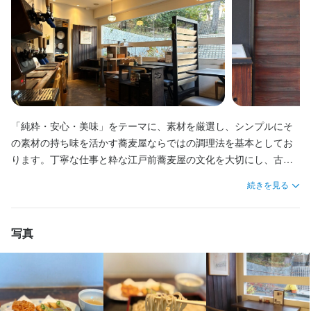
「笑顔・挨拶・清潔」を大切に、男女ともに働きやすい環境で
必須スキル・経験
身に付くスキル
コミュニケーション能力
歓迎スキル・経験
す。
コミュニケーション能力
飲食店での調理経験
飲食店での接客経験
調理師免許
包丁さばき
製麺技術
盛り付け技術
製菓技術
日本酒の知識
野菜の知識
歓迎スキル・経験
コミュニケーション能力
飲食店での調理経験
飲食店での接客経験
店舗運営
メニュー開発
仕入れ・食材の目利き
コミュニケーション能力
飲食店での調理経験
飲食店での接客経験
求める人物像
応募資格
求める人物像
・美味しい料理で人を喜ばせたい方

求める人物像
必須スキル・経験
「純粋・安心・美味」をテーマに、素材を厳選し、シンプルにそ
・美味しい料理で人を喜ばせたい方

・好奇心を持って仕事に取り組める方

の素材の持ち味を活かす蕎麦屋ならではの調理法を基本としてお
コミュニケーション能力
・好奇心を持って仕事に取り組める方

・好奇心を持って仕事に取り組める方

・誠実に仕事に取り組める方

ります。丁寧な仕事と粋な江戸前蕎麦屋の文化を大切にし、古き
・誠実に仕事に取り組める方

・誠実に仕事に取り組める方

・チームで仕事することに意欲的な方
歓迎スキル・経験
良き日本そばの伝統を継承しながらも、神戸らしいハイカラなエ
・チームで仕事することに意欲的な方
・チームで仕事することに意欲的な方
続きを見る
ッセンスや灘五郷の地「御影」ならではの要素を加えることで、
コミュニケーション能力
飲食店での調理経験
飲食店での接客経験
調理師免許
他にはない魅力を持つ蕎麦屋として、お客様にとって、日常の中
選考の流れ
にささやかな贅沢を感じていただける空間の創造を目指しており
写真
選考の流れ
選考の流れ
応募後、原則２営業日以内に返信しております。１回の面接を経
求める人物像
応募後、原則２営業日以内に返信しております。１回の面接を経
応募後、原則２営業日以内に返信しております。１回の面接を経
て内定となります。
て内定となります。
て内定となります。
・美味しい料理で人を喜ばせたい方

・好奇心を持って仕事に取り組める方

お店の採用担当者からのメッセージ