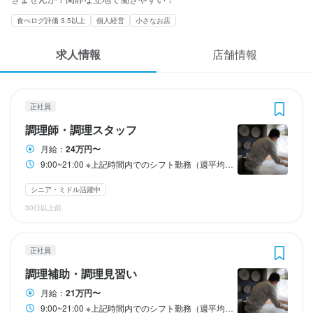
応募履歴
3
3
3
3
 / 
 / 
 / 
 / 
5
5
5
5
食べログ評価 3.5以上
個人経営
小さなお店
WEB履歴書
蕎麦 ふくあかり
蕎麦 ふくあかり
蕎麦 ふくあかり
蕎麦 ふくあかり
求人情報
店舗情報
正社員
正社員
アルバイト・パート
アルバイト・パート
調理師・調理スタッフ
調理補助・調理見習い
ホールスタッフ・サービススタッフ
調理補助・調理見習い
スカウト・メルマガ受信設定
ヘルプ・お問い合わせフォーム
正社員
調理師・調理スタッフ
調理補助・調理見習い
ホールスタッフ・サービススタッフ
調理補助・調理見習い
調理師・調理スタッフ
掲載をご検討の店舗様へ
月給
月給
時給
時給
240,000円〜
210,000円〜
1,150円〜1,450円
1,150円〜1,450円
月給：
24万円〜
食べログ求人PRESS
9:00~21:00 ※上記時間内でのシフト勤務（週平均44時間以内：1ヶ月単位での変形労働時間制）
昇給あり
昇給あり
昇給あり
昇給あり
交通費支給
交通費支給
交通費支給
交通費支給
扶養内勤務OK
扶養内勤務OK
プライバシーポリシー
シニア・ミドル活躍中
給与補足
試用期間
給与補足
給与補足
利用規約
30日以上前
交通費支給：必要な通勤定期代を支給いたします。

未経験やブランクなど、経験・能力などに自信が無く、アルバイ
交通費支給：1日500円まで
交通費支給：1日500円まで
※短時間正社員の雇用も行っております。月給160,000～180,000
ト・パートからスタートして、仕事を試してみたいと思われる方
企業情報
以上

は、一定の試用期間を設けることも行っております。その際はア
正社員
（週平均33時間以内：1ヶ月単位での変形労働時間制）
ルバイト・パートの時間給を適用いたします。ご相談ください。
勤務時間
勤務時間
調理補助・調理見習い
給与補足
月給：
21万円〜
9:00~21:00

9:00~21:00

交通費支給：必要な通勤定期代を支給いたします。

9:00~21:00 ※上記時間内でのシフト勤務（週平均44時間以内：1ヶ月単位での変形労働時間制）
※上記時間内でのシフト制（交代勤務）
※上記時間内でのシフト制（交代勤務）