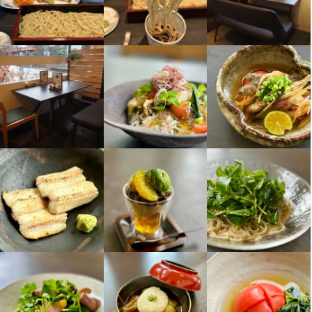
・誠実に仕事に取り組める方

お店の採用担当者からのメッセージ
お店の採用担当者からのメッセージ
・チームで仕事することに意欲的な方
少しでも興味をお持ちでしたら、ぜひお気軽にご応募ください。
少しでも興味をお持ちでしたら、ぜひお気軽にご応募ください。
少しでも興味をお持ちでしたら、ぜひお気軽にご応募ください。
一度、カジュアルに面談しましょう。ご応募を心よりお待ちして
一度、カジュアルに面談しましょう。ご応募を心よりお待ちして
一度、カジュアルに面談しましょう。ご応募を心よりお待ちして
おります。
選考の流れ
おります。
おります。
応募後、原則２営業日以内に返信しております。１回の面接を経
て内定となります。
店名
蕎麦 ふくあかり
店名
店名
お店の採用担当者からのメッセージ
蕎麦 ふくあかり
蕎麦 ふくあかり
少しでも興味をお持ちでしたら、ぜひお気軽にご応募ください。
勤務地
一度、カジュアルに面談しましょう。ご応募を心よりお待ちして
兵庫県神戸市東灘区御影山手1-4-20
勤務地
勤務地
おります。
兵庫県神戸市東灘区御影山手1-4-20
兵庫県神戸市東灘区御影山手1-4-20
連絡先
078-767-0810
連絡先
連絡先
078-767-0810
078-767-0810
法人名・事業者名