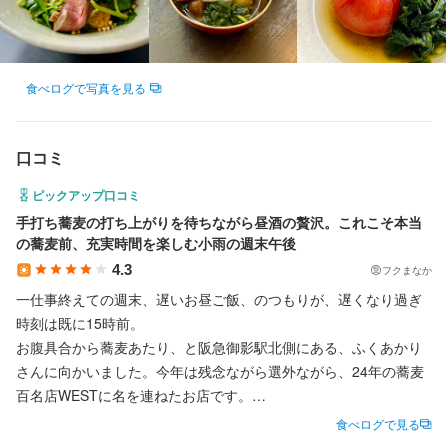
店名
田中輝
法人名・事業者名
法人名・事業者名
蕎麦 ふくあかり
田中輝
田中輝
勤務地
最終更新日2025/09/26
食べログで写真を見る
兵庫県神戸市東灘区御影山手1-4-20
最終更新日2025/09/26
最終更新日2025/09/26
連絡先
口コミ
078-767-0810
ピックアップ口コミ
手打ち蕎麦の打ち上がりを待ちながら昼酒の贅沢。これこそ本当
法人名・事業者名
の蕎麦前、充実時間を楽しむ小雨の週末午後
田中輝
4.3
フクまなか
一仕事終えての週末、遅いお昼ご飯、のつもりが、遅くなり過ぎ
最終更新日2025/09/26
時刻は既に15時前。

お腹具合から蕎麦あたり、と阪急御影駅北側にある、ふくあかり
さんに向かいました。今年は残念ながら選外ながら、24年の蕎麦
百名店WESTに名を連ねたお店です。

食べログで見る
通し営業であることは確認しているので、小雨降るなかお店に向