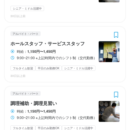
勤務時間
※短時間正社員の雇用も行っております。月給160,000～180,000
ランチタイムのみ勤務OK
ランチタイムのみ勤務OK
終電考慮あり
終電考慮あり
ダブルワーク・副業OK
ダブルワーク・副業OK
フルタイム歓迎
フルタイム歓迎
シニア・ミドル活躍中
以上

9:00~21:00

時短社員制度あり
時短社員制度あり
残業月20時間以下
残業月20時間以下
転勤なし
転勤なし
長期勤務歓迎
長期勤務歓迎
週2日からOK
週2日からOK
（週平均33時間以内：1ヶ月単位での変形労働時間制）
30日以上前
※上記時間内でのシフト勤務（週平均44時間以内：1ヶ月単位での
週4日以上OK
週4日以上OK
シフト制
シフト制
変形労働時間制）
時短社員制度あり
残業月20時間以下
転勤なし
長期勤務歓迎
アルバイト・パート
休日・休暇
休日・休暇
勤務時間
ホールスタッフ・サービススタッフ
半月ごとのシフト制
半月ごとのシフト制
9:00~21:00

休日・休暇
時給：
1,150円〜1,450円
※上記時間内でのシフト勤務（週平均44時間以内：1ヶ月単位での
平日のみ勤務OK(土日休み)
平日のみ勤務OK(土日休み)
土日祝のみ勤務OK
土日祝のみ勤務OK
夏季休暇あり
夏季休暇あり
年末年始休暇あり
年末年始休暇あり
9:00~21:00 ※上記時間内でのシフト制（交代勤務）
変形労働時間制）
月５～６日休み（連休有り）／夏季休暇４日ほど／年末年始休暇
５日ほど
フルタイム歓迎
平日のみ勤務OK
シニア・ミドル活躍中
ランチタイムのみ勤務OK
時短社員制度あり
残業月20時間以下
転勤なし
待遇
待遇
長期勤務歓迎
シフト制
夏季休暇あり
年末年始休暇あり
30日以上前
・受動喫煙防止措置：屋内禁煙

・受動喫煙防止措置：屋内禁煙

・独立支援制度あり
・独立支援制度あり
休日・休暇
アルバイト・パート
待遇
まかない・食事補助あり
まかない・食事補助あり
制服貸与
制服貸与
研修制度あり
研修制度あり
社員登用制度あり
社員登用制度あり
調理補助・調理見習い
月５～６日休み（連休有り）／夏季休暇４日ほど／年末年始休暇
・受動喫煙防止措置：屋内禁煙

独立支援制度あり
独立支援制度あり
独立実績あり
独立実績あり
バイク通勤OK
バイク通勤OK
５日ほど
時給：
1,150円〜1,450円
・独立支援制度あり
9:00~21:00 ※上記時間内でのシフト制（交代勤務）
夏季休暇あり
年末年始休暇あり
まかない・食事補助あり
制服貸与
研修制度あり
生産者への訪問研修あり
特徴
特徴
独立支援制度あり
独立実績あり
バイク通勤OK
フルタイム歓迎
平日のみ勤務OK
シニア・ミドル活躍中