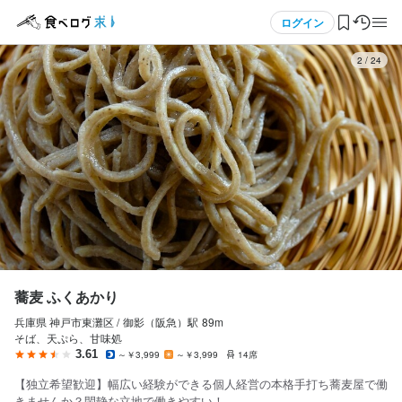
応募画面へ進む
応募画面へ進む
応募画面へ進む
応募画面へ進む
メニュー
ログイン
3
/
24
ログイン・無料会員登録
食べログ求人TOP
求人検索
マイページ管理
閲覧履歴
蕎麦 ふくあかり
兵庫県 神戸市東灘区 /
御影（阪急）
駅
89m
気になる求人
そば、天ぷら、甘味処
3.61
～￥3,999
～￥3,999
14席
検索履歴・保存した条件
【独立希望歓迎】幅広い経験ができる個人経営の本格手打ち蕎麦屋で働
きませんか？閑静な立地で働きやすい！