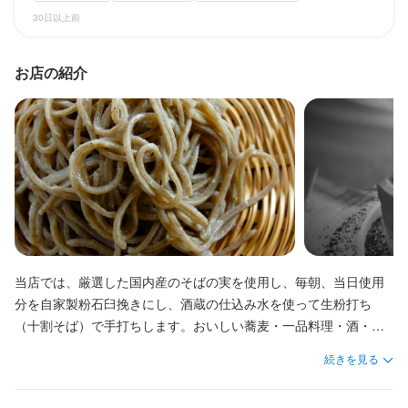
未経験者歓迎
未経験者歓迎
独立希望者歓迎
独立希望者歓迎
フリーター歓迎
フリーター歓迎
大学生歓迎
大学生歓迎
主婦・主夫歓迎
主婦・主夫歓迎
30日以上前
待遇
シニア・ミドル活躍中
シニア・ミドル活躍中
女性活躍中
女性活躍中
ブランクOK
ブランクOK
駅チカ(徒歩5分以内)
駅チカ(徒歩5分以内)
特徴
個人経営(2店舗以内)
個人経営(2店舗以内)
小さなお店(20席未満)
小さなお店(20席未満)
・受動喫煙防止措置：屋内禁煙

お店の紹介
・独立支援制度あり
独立希望者歓迎
シニア・ミドル活躍中
女性活躍中
ブランクOK
駅チカ(徒歩5分以内)
個人経営(2店舗以内)
小さなお店(20席未満)
まかない・食事補助あり
制服貸与
研修制度あり
生産者への訪問研修あり
仕事内容
仕事内容
独立支援制度あり
独立実績あり
バイク通勤OK
【ホールスタッフ】

【調理スタッフ】

仕事内容
開店前の掃除、ご案内、オーダー受付、ドリンク作成、そばの薬
開店前の仕込み、調理、盛り付け、ドリンク作成、洗い場、食材
特徴
味作成など簡単な調理補助、配膳、接客、会計、テーブルの片付
管理などの調理業務全般をお任せします。

【調理スタッフ】

け、洗い物などのホール業務全般をお任せします。
開店前の仕込み、調理、盛り付け、ドリンク作成、洗い場、食材
未経験者歓迎
独立希望者歓迎
フリーター歓迎
シニア・ミドル活躍中
女性活躍中
ブランクOK
駅チカ(徒歩5分以内)
個人経営(2店舗以内)
管理などの調理業務全般をお任せします。

小さなお店(20席未満)
この仕事のおすすめポイント
この仕事のおすすめポイント
当店では、厳選した国内産のそばの実を使用し、毎朝、当日使用
分を自家製粉石臼挽きにし、酒蔵の仕込み水を使って生粉打ち
仕事内容
【独立希望者歓迎】

【独立希望者歓迎】

この仕事のおすすめポイント
（十割そば）で手打ちします。おいしい蕎麦・一品料理・酒・甘
店舗運営のノウハウ、仕入れ業者の紹介など、将来の独立に向け
店舗運営のノウハウ、仕入れ業者の紹介など、将来の独立に向け
【調理スタッフ】

いものと、粋で落ち着く空間と、心地の良い接客を通じて、お客
必要なことはすべて教えます。

必要なことはすべて教えます。

【独立希望者歓迎】

続きを見る
開店前の仕込み、調理、盛り付け、ドリンク作成、洗い場、食材
様がささやかな贅沢を感じてもらえる場所になるよう精進してお
店舗運営のノウハウ、仕入れ業者の紹介など、将来の独立に向け
管理などの調理業務全般をお任せします。

ります。

【成果に応じた昇給アリ】

【成果に応じた昇給アリ】

必要なことはすべて教えます。
