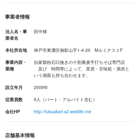
かうと「本日の蕎麦は売り切れました」との文字が入口に。のれ
んも「茶房 福灯」に変わっている。がががん！どうしよう！

事業者情報
そんな自分の目の前を店員さんが通ったので、思わず「すみませ
法人名・事
田中輝
ん、お蕎麦ってやっぱり頂けないです？」と聞いてみます。する
業者名
と愛想よく「ちょっと聞いてきます！」と、たたたと店内に戻
本社所在地
神戸市東灘区御影山手1-4-20　Mルミナス１F
り、すぐに「今、店主が蕎麦を打っているので、少し待って頂け
るのであれば大丈夫です」とのこと。

事業内容・
自家製粉石臼挽きの十割蕎麦手打ちそば専門店

当然、「待ちます！」と返事、店内へ。

業種
　及び　時間帯によって、茶房・甘味処・酒房と
いう側面も持ち合わせます。
店内、先客お一人いらっしゃいましたが、入れ違いで店を出てし
設立年月
2009年
まい、...
従業員数
9人（パート・アルバイト含む）
会社HP
http://fukuakari.s2.weblife.me
店舗基本情報