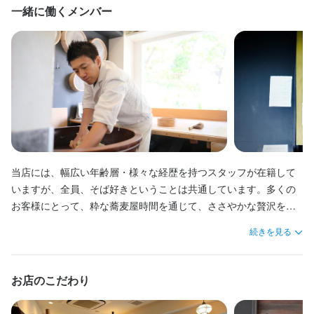
また、「蕎麦」というシンプルながらも奥深い素材を追求する仕
目標の達成度合いやスキルアップの度合いによって、給与はどん
目標の達成度合いやスキルアップの度合いによって、給与はどん
一緒に働くメンバー
事を通して、日本の伝統食の継承と豊かな食文化への社会的貢献
どんアップしていきます。毎日モチベーション高く働ける環境で
どんアップしていきます。毎日モチベーション高く働ける環境で
【成果に応じた昇給アリ】

を行えるやりがいのある仕事です。職人という仕事の難しさ、楽
す。

す。

目標の達成度合いやスキルアップの度合いによって、給与はどん
この仕事のおすすめポイント
しさを体験していただける貴重な職場です。
どんアップしていきます。毎日モチベーション高く働ける環境で
【閑静なエリアに立地で働きやすい】

【十分な休息が取れる営業スタイル】

【独立希望者歓迎】

す。

駅前ながらも自然豊かな閑静な立地で、男女問わず安心して働け
通し営業の為、夜の営業が飲食店にしては比較的短く（日・火曜
店舗運営のノウハウ、仕入れ業者の紹介など、将来の独立に向け
る環境が整っております。日の光が降り注ぐガラス張りのオープ
日は15:30まで、水～土曜日は20:00まで）、生活習慣の確保や十
必要なことはすべて教えます。

【十分な休息が取れる営業スタイル】

ンキッチンの店内は、スタッフ一同が清潔に保ち、お客様はもち
分に休息がとれることもおすすめです。
通し営業の為、夜の営業が飲食店にしては比較的短く（日・火・
ろんスタッフにとっても心地良い空間を整えております。
【成果に応じた昇給アリ】

木曜日は15:00まで、水・金・土曜日は20:00まで）、生活習慣の
目標の達成度合いやスキルアップの度合いによって、給与はどん
確保や十分に休息がとれることもおすすめです。
当店には、幅広い年齢層・様々な経歴を持つスタッフが在籍して
身に付くスキル
どんアップしていきます。毎日モチベーション高く働ける環境で
いますが、全員、そば好きということは共通しています。多くの
身に付くスキル
す。

包丁さばき
製麺技術
盛り付け技術
製菓技術
日本酒の知識
野菜の知識
お客様にとって、粋な蕎麦屋時間を通じて、ささやかな贅沢を感
身に付くスキル
和菓子の知識
店舗運営
メニュー開発
仕入れ・食材の目利き
盛り付け技術
製菓技術
ワインの知識
日本酒の知識
焼酎の知識
じていただけるひと時になるよう、みんなで意見を出し合いなが
【十分な休息が取れる営業スタイル】

ウイスキーの知識
野菜の知識
和菓子の知識
店舗運営
メニュー開発
続きを見る
包丁さばき
製麺技術
盛り付け技術
製菓技術
日本酒の知識
野菜の知識
ら、日々奮闘しております。新しいアイデアを考えたり、みんな
通し営業の為、夜の営業が飲食店にしては比較的短く（日・火・
店舗運営
メニュー開発
仕入れ・食材の目利き
で協力して形にしていくことが好きな方にとっては、とても働き
応募資格
木曜日は15:00まで、水・金・土曜日は20:00まで）、生活習慣の
やすい環境だと思います。先輩スタッフは穏やかで優しい方ばか
応募資格
確保や十分に休息がとれることもおすすめです。
お店のこだわり
必須スキル・経験
りですので、未経験の方も興味があればお気軽に飛び込んできて
応募資格
必須スキル・経験
ください！！

コミュニケーション能力