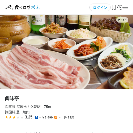
応募画面へ進む
メニュー
ログイン
3
/
17
眞味亭
アルバイト・パート
ログイン・無料会員登録
ホールスタッフ・サービススタッフ
ホールスタッフ・サービススタッフ
食べログ求人TOP
時給
1,150円〜1,300円
求人検索
昇給あり
給与手渡しOK
マイページ管理
勤務時間
閲覧履歴
眞味亭
17:00~22:00(固定）
兵庫県 尼崎市 /
立花
駅
175m
気になる求人
ダブルワーク・副業OK
長期勤務歓迎
韓国料理、焼肉
3.25
～￥3,999
－
33席
検索履歴・保存した条件
休日・休暇