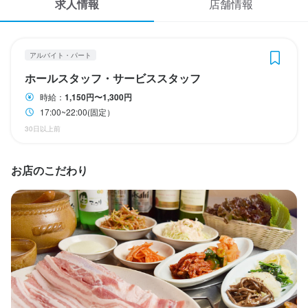
求人情報
店舗情報
応募履歴
火曜日
土日祝のみ勤務OK
年末年始休暇あり
WEB履歴書
アルバイト・パート
スカウト・メルマガ受信設定
ホールスタッフ・サービススタッフ
待遇
時給：
1,150円〜1,300円
ヘルプ・お問い合わせフォーム
17:00~22:00(固定）
まかない・食事補助あり
30日以上前
掲載をご検討の店舗様へ
食べログ求人PRESS
特徴
お店のこだわり
プライバシーポリシー
学歴不問
大学生歓迎
高校生歓迎
面接1回
即日勤務OK
利用規約
企業情報
仕事内容
当店のホールスタッフ・サービススタッフとして、主にお客様へ
の料理やドリンクの提供をお任せします。韓国料理や焼肉を中心
としたメニューをご提供しており、まずは笑顔での接客や料理の