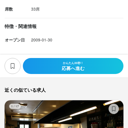
席数
33席
特徴・関連情報
オープン日
2009-01-30
かんたん30秒！
応募へ進む
近くの似ている求人
韓
1
/
17