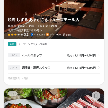
焼肉 しずる あまがさきキューズモール店
兵庫県 尼崎市 /
尼崎（ＪＲ）
駅
224m
焼肉、韓国料理、ホルモン
3.2
～￥4,999
～￥1,999
88席
新着
オープニングスタッフ募集
ホールスタッフ
時給：
1,116円〜1,500円
バイト
調理師・調理スタッフ
時給：
1,116円〜1,500円
バイト
最終更新日：5日前
チ
1
/
17