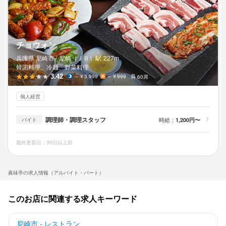
チョウォン
兵庫県 尼崎市 /
尼崎（ＪＲ）
駅
227m
韓国料理、冷麺、野菜料理
3.42
～￥3,999
～￥999
60席
個人経営
調理師・調理スタッフ
時給：
1,200円〜
バイト
最終更新日：30日以上前
眞味亭の求人情報（アルバイト・パート）
このお店に関連する求人キーワード
尼崎市 - レストラン