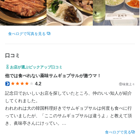
食べログで写真を見る
口コミ
お店が選ぶピックアップ口コミ
他では食べれない薬味サムギョプサルが激ウマ！
4.2
味覚上々
記念日でおいしいお店を探していたところ、仲のいい知人が紹介
してくれました。

われわれは大の韓国料理好きでサムギョプサルは何度も食べに行
っていましたが、「ここのサムギョプサルは違うよ」と教えて頂
き、眞味亭さんにけってい。

ドライブがてらに大阪から立花までブーーン。

食べログで見る
意外と遠かったので、大阪の方はＪＲで立花まで行くのをオスス