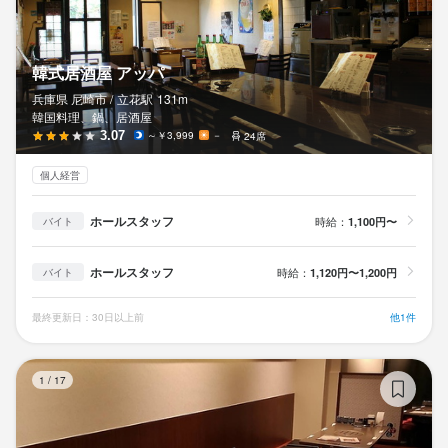
韓式居酒屋 アッパ
兵庫県 尼崎市 /
立花
駅
131m
韓国料理、鍋、居酒屋
3.07
～￥3,999
－
24席
個人経営
ホールスタッフ
時給：
1,100円〜
バイト
ホールスタッフ
時給：
1,120円〜1,200円
バイト
最終更新日：30日以上前
他1件
焼
1
/
17