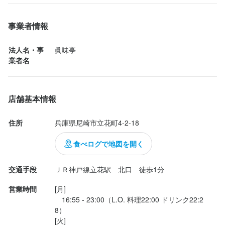
メします。

駅から超近いので。。。

事業者情報
お店はいたってシンプルな焼肉屋さんのよう。

法人名・事
眞味亭
店頭や店内にちらちら韓国の装飾品があり、テレビがありまし
業者名
た。

まずはビールとお茶（車だったので…）乾杯！

店舗基本情報
適当にオススメを注文したら、でてくるでてくる色んなものが。

ゴマの葉、サニーレタス、白ネギのごま油とヤンニン？の和えた
住所
兵庫県尼崎市立花町4-2-18
もの、ナムル、キムチ、味噌ダレ、などなどまだあったか
な・・・。

食べログで地図を開く
そしてタレに漬け込まれた三段バラのお肉が大迫力。

高麗人参と薬味と特製ダレに漬け...
交通手段
ＪＲ神戸線立花駅　北口　徒歩1分
営業時間
[月]

　16:55 - 23:00（L.O. 料理22:00 ドリンク22:2
8）

[火]
