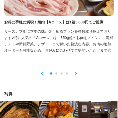
運搬など、やさしい業務からスタートしていただきます。状況に
応じて、お客様からのオーダー受付やテーブルの片付けもお願い
します。

お得に手軽に満喫！焼肉【Aコース】は1組5,000円でご提供
す
1日あたりの平均対応テーブル数は7〜9卓程度です。ピークタイム
リーズナブルに本場の味が楽しめるプランを多数取り揃えており
韓
には複数名で協力し合いながらホールを回すため、ひとりで抱え
ます♪特に人気の「Aコース」は、350g超のお肉をメインに、海鮮
っ
込む心配はありません。混雑時もスタッフ同士で声を掛け合い、
チヂミや新鮮野菜、デザートまで付いた贅沢な内容。お肉の追加
お互いにサポートしながら働いています。

オーダーも可能なため、お好みに合わせてご堪能いただけます◎
未経験の方も、先輩スタッフが近くでフォローしますので安心し
て始められます。分からないことがあればすぐに質問できる環境
ですので、初めてのアルバイトでも無理なく業務に慣れていくこ
とができます。
写真
店名
眞味亭