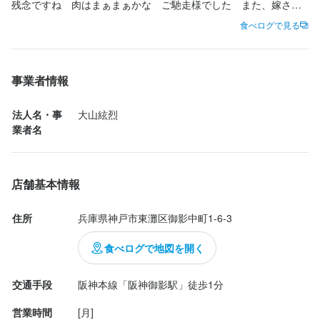
残念ですね　肉はまぁまぁかな　ご馳走様でした　また、嫁さん
か行きたいなら行くかな　ご馳走様でした
食べログで見る
事業者情報
法人名・事
大山絃烈
業者名
店舗基本情報
住所
兵庫県神戸市東灘区御影中町1-6-3
食べログで地図を開く
交通手段
阪神本線「阪神御影駅」徒歩1分
営業時間
[月]
