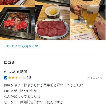
大山絃烈
最終更新日2025/11/07
食べログで写真を見る
口コミ
久しぶりの訪問　
2.5
ナガマウス
何年かぶりに行きましにが数年前と変わってましたね

前の方が、賑やかかな

なんか変わってましたね　

せっかく　結婚記念日にいったんですが
