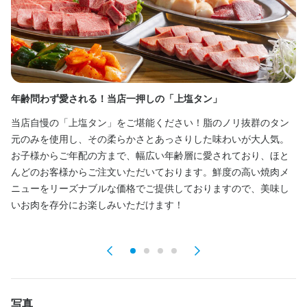
ピアスOK
特徴
履歴書不要
学歴不問
未経験者歓迎
大学生歓迎
高校生歓迎
女性活躍中
駅チカ(徒歩5分以内)
個人経営(2店舗以内)
面接1回
年齢問わず愛される！当店一押しの「上塩タン」
豊
当店自慢の「上塩タン」をご堪能ください！脂のノリ抜群のタン
当
仕事内容
元のみを使用し、その柔らかさとあっさりした味わいが大人気。
供
お子様からご年配の方まで、幅広い年齢層に愛されており、ほと
す
【ホールスタッフ】

んどのお客様からご注文いただいております。鮮度の高い焼肉メ
の
ご案内、オーダー受付、ドリンク作成、配膳、接客、会計、テー
ニューをリーズナブルな価格でご提供しておりますので、美味し
の
ブルの片付けなどのホール業務全般をお任せします。
いお肉を存分にお楽しみいただけます！
メ
ご
選考の流れ
応募後、原則3営業日以内に返信しております。

1回の面接を経て内定となります。
写真