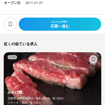
オープン日
2011-01-27
かんたん30秒！
応募へ進む
近くの似ている求人
み
1
/
17
みかげ館
兵庫県 神戸市東灘区 /
御影（阪急）
駅
333m
ステーキ、焼肉、すき焼き