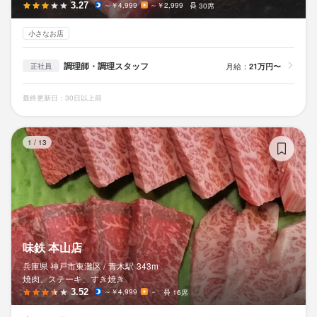
3.27
～￥4,999
～￥2,999
30席
小さなお店
調理師・調理スタッフ
月給：
21万円〜
正社員
最終更新日：30日以上前
味
1
/
13
味鉄 本山店
兵庫県 神戸市東灘区 /
青木
駅
343m
焼肉、ステーキ、すき焼き
3.52
～￥4,999
－
16席