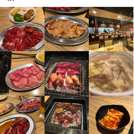
お店の採用担当者からのメッセージ
少しでも興味をお持ちでしたら、ぜひお気軽にご応募ください。
一度、お話しましょう。ご応募を心よりお待ちしております。
店名
焼肉酒場 牛屋
勤務地
兵庫県神戸市東灘区御影中町1-6-3
連絡先
078-856-9829
法人名・事業者名