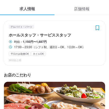
応募履歴
月々約7万円の収入（※月4週換算で計算した目安金額）
求人情報
店舗情報
WEB履歴書
勤務時間
スカウト・メルマガ受信設定
アルバイト・パート
17:00～23:00（シフト制、週2日～OK、1日3h～OK）
ホールスタッフ・サービススタッフ
ヘルプ・お問い合わせフォーム
終電考慮あり
ダブルワーク・副業OK
長期勤務歓迎
週2日からOK
シフト制
時給：
1,150円〜1,687円
自由シフト制(毎回、時間・曜日を選べる)
17:00～23:00（シフト制、週2日～OK、1日3h～OK）
掲載をご検討の店舗様へ
平日のみ勤務OK
ネイルOK
食べログ求人PRESS
休日・休暇
30日以上前
プライバシーポリシー
半月ごとのシフト制
利用規約
お店のこだわり
平日のみ勤務OK(土日休み)
土日祝のみ勤務OK
企業情報
待遇
契約期間の定めなし
まかない・食事補助あり
制服貸与
バイク通勤OK
髪型自由
ネイルOK