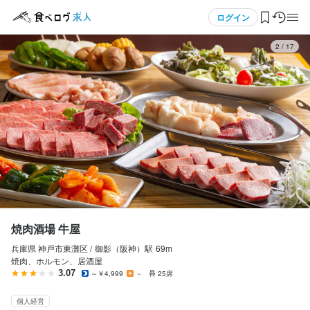
応募画面へ進む
メニュー
ログイン
3
/
17
焼肉酒場 牛屋
アルバイト・パート
ログイン・無料会員登録
ホールスタッフ・サービススタッフ
ホールスタッフ・サービススタッフ
食べログ求人TOP
時給
1,150円〜1,687円
求人検索
昇給あり
交通費支給
インセンティブあり
給与手渡しOK
扶養内勤務OK
マイページ管理
研修期間
研修期間1ヵ月程度：時給1150円
閲覧履歴
焼肉酒場 牛屋
給与補足
兵庫県 神戸市東灘区 /
御影（阪神）
駅
69m
気になる求人
交通費支給：1日500円まで
焼肉、ホルモン、居酒屋
3.07
～￥4,999
－
25席
検索履歴・保存した条件
収入例
個人経営
時給1150円、週4日、1日4時間勤務
