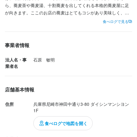
ら、蕎麦茶や蕎麦湯、十割蕎麦を出してくれる本格的蕎麦屋に足
が向きます。ここのお店の蕎麦はとてもコシがあり美味しく、出
汁もとても美味しくて何杯でも食べれそうな感じがしました！家
食べログで見る
から近いこともありまた食べに来たいなと思いました！みなさん
も是非来てみてください
事業者情報
法人名・事
石原　敏明
業者名
店舗基本情報
住所
兵庫県尼崎市神田中通り3-80 ダイシンマンシヨン 
1F
食べログで地図を開く