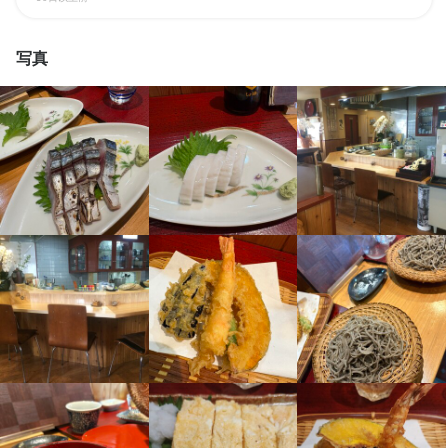
調理スタッフ

調理スタッフ

開店前の仕込み、料理の調理、盛り付け、洗い場などの調理業務
開店前の仕込み、料理の調理、盛り付け、洗い場などの調理業務
写真
全般をお任せします。

全般をお任せします。

将来的には、料理長候補として、仕入れ、食材管理、メニュー開
将来的には、料理長候補として、仕入れ、食材管理、メニュー開
発、他の調理スタッフへの指導・育成などの業務もお任せしま
発、他の調理スタッフへの指導・育成などの業務もお任せしま
す。
す。
店名
店名
手打ち蕎麦 いしはら
手打ち蕎麦 いしはら
勤務地
勤務地
兵庫県尼崎市神田中通り3-80 ダイシンマンシヨン 1F
兵庫県尼崎市神田中通り3-80 ダイシンマンシヨン 1F
連絡先
連絡先
0909-273-1981
0909-273-1981