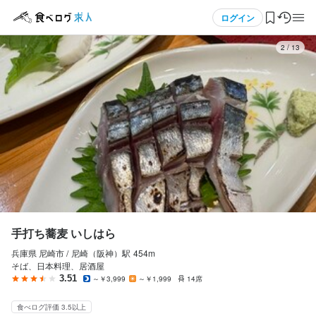
応募画面へ進む
応募画面へ進む
メニュー
ログイン
2
/
13
手打ち蕎麦 いしはら
手打ち蕎麦 いしはら
正社員
正社員
ログイン・無料会員登録
調理師・調理スタッフ
調理師・調理スタッフ
調理師・調理スタッフ
調理師・調理スタッフ
食べログ求人TOP
月給
月給
238,500円〜300,000円
238,500円〜300,000円
求人検索
ボーナス・賞与あり
ボーナス・賞与あり
昇給あり
昇給あり
交通費支給
交通費支給
資格手当・スキル手当あり
資格手当・スキル手当あり
インセンティブあり
インセンティブあり
給与手渡しOK
給与手渡しOK
マイページ管理
閲覧履歴
勤務時間
勤務時間
手打ち蕎麦 いしはら
10:00〜22:00休憩３時間
10:00〜22:00休憩３時間
兵庫県 尼崎市 /
尼崎（阪神）
駅
454m
気になる求人
そば、日本料理、居酒屋
転勤なし
転勤なし
3.51
～￥3,999
～￥1,999
14席
検索履歴・保存した条件
食べログ評価 3.5以上