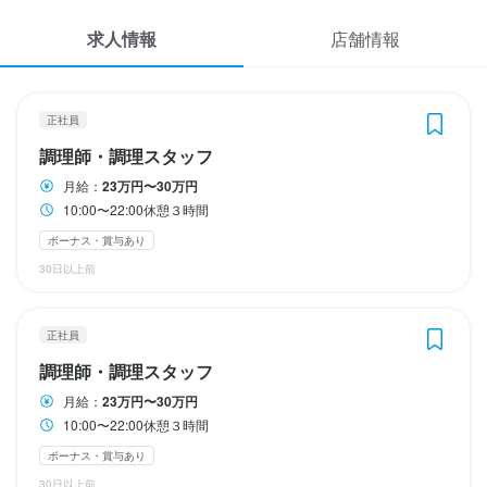
休日・休暇
休日・休暇
応募履歴
求人情報
店舗情報
木曜日定休日

木曜日定休日

WEB履歴書
日曜日ランチのみ

日曜日ランチのみ

正月休み　えびす明け　ゴールデンウィーク明け　お盆明け休暇
正月休み　えびす明け　ゴールデンウィーク明け　お盆明け休暇
あり
あり
スカウト・メルマガ受信設定
正社員
夏季休暇あり
夏季休暇あり
調理師・調理スタッフ
ヘルプ・お問い合わせフォーム
月給：
23万円〜30万円
10:00〜22:00休憩３時間
待遇
待遇
掲載をご検討の店舗様へ
ボーナス・賞与あり
契約期間の定めなし
契約期間の定めなし
食べログ求人PRESS
30日以上前
まかない・食事補助あり
まかない・食事補助あり
プライバシーポリシー
利用規約
正社員
特徴
特徴
企業情報
調理師・調理スタッフ
学歴不問
学歴不問
ブランクOK
ブランクOK
応募者全員と面接
応募者全員と面接
面接1回
面接1回
月給：
23万円〜30万円
10:00〜22:00休憩３時間
ボーナス・賞与あり
仕事内容
仕事内容
30日以上前