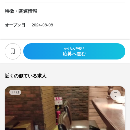
特徴・関連情報
オープン日
2024-08-08
かんたん30秒！
応募へ進む
近くの似ている求人
BR
1
/
12