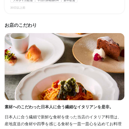
収入例
30日以上前
時給1200円、週4日、1日5時間勤務

月々約9.6万円の収入（※月4週換算で計算した目安金額）
勤務時間
お店のこだわり
勤務可能時間　10:00～21:30（シフト制、週３日～OK、1日５h～
OK）
勤務時間
ランチタイムのみ勤務OK
ダブルワーク・副業OK
フルタイム歓迎
長期勤務歓迎
勤務可能時間　10:00～21:30（シフト制、週３日～OK、1日５h～
週2日からOK
週4日以上OK
固定シフト制(決まった時間・曜日に働ける)
OK）
自由シフト制(毎回、時間・曜日を選べる)
ランチタイムのみ勤務OK
ダブルワーク・副業OK
フルタイム歓迎
長期勤務歓迎
週2日からOK
週4日以上OK
シフト制
休日・休暇
固定シフト制(決まった時間・曜日に働ける)
自由シフト制(毎回、時間・曜日を選べる)
２週間ごとのシフト制
平日のみ勤務OK(土日休み)
休日・休暇
土日祝のみ勤務OK
２週間ごとのシフト制
素材へのこだわった日本人に合う繊細なイタリアンを是非。
イ
待遇
で
平日のみ勤務OK(土日休み)
土日祝のみ勤務OK
日本人に合う繊細で新鮮な食材を使った当店のイタリア料理は、
・契約期間の定めなし

元
産地直送の食材や四季を感じる食材を一皿一皿心を込めてお料理
・社会保険完備
