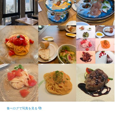
▼お任せするお仕事は・・・

■お会計・リセット

■簡単な仕込みや調理

などなど、まずは出来るところからチャレンジしましょう＞
■盛り付け

■食器洗い

この仕事のおすすめポイント
などなど、まずは出来るところからチャレンジしましょう。

お買物中のお客様はもちろん、

記念日やお祝いごとにも多くご利用頂いています。

素敵な一時を一緒に作っていきましょう☆

この仕事のおすすめポイント
＼ココが嬉しい♪働きやすさのPOINT／

特別な調理経験は不問！

普段の家事でも活かせる

◆未経験から働けます！

料理のコツが学べるかも？！

└就活や今後に役立つ接客やマナーが

 自然と身につきます！
お買物中のお客様はもちろん、

記念日やお祝いごとにも多くご利用頂いています。

素敵な一時を一緒に作っていきましょう☆
身に付くスキル
食べログで写真を見る
ラテアート
高級食材の知識
ワインの知識
コーヒーの知識
サービスマナー