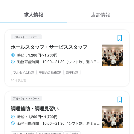
応募履歴
3
3
 / 
 / 
4
4
求人情報
店舗情報
WEB履歴書
アルポルトカフェ 神戸店
アルポルトカフェ 神戸店
アルバイト・パート
アルバイト・パート
ホールスタッフ・サービススタッフ
調理補助・調理見習い
スカウト・メルマガ受信設定
アルバイト・パート
ヘルプ・お問い合わせフォーム
ホールスタッフ・サービススタッフ
ホールスタッフ・サービススタッフ
調理補助・調理見習い
時給：
1,200円〜1,700円
掲載をご検討の店舗様へ
勤務可能時間 10:00～21:30（シフト制、週３日～OK、1日５h～OK）
時給
時給
1,200円〜1,700円
1,200円〜1,700円
食べログ求人PRESS
フルタイム歓迎
平日のみ勤務OK
新卒歓迎
昇給あり
昇給あり
交通費支給
交通費支給
プライバシーポリシー
30日以上前
研修期間
研修期間
利用規約
★試用期間3ヶ月

★試用期間3ヶ月は

※研修期間時給1,150円

※研修期間1,150円

アルバイト・パート
企業情報
※スキル・勤務状況によっては短縮あり
※スキル・勤務状況によっては短縮あり
調理補助・調理見習い
時給：
1,200円〜1,700円
収入例
給与補足
勤務可能時間 10:00～21:30（シフト制、週３日～OK、1日５h～OK）
時給1200円、週4日、1日5時間勤務

交通費支給
月々約9.6万円の収入（※月4週換算で計算した目安金額）
フルタイム歓迎
平日のみ勤務OK
新卒歓迎