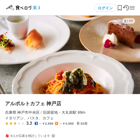
応募画面へ進む
応募画面へ進む
メニュー
ログイン
3
/
17
ログイン・無料会員登録
食べログ求人TOP
求人検索
マイページ管理
閲覧履歴
アルポルトカフェ 神戸店
兵庫県 神戸市中央区 /
旧居留地・大丸前
駅
69m
気になる求人
イタリアン、パスタ、カフェ
3.3
～￥2,999
～￥4,999
63席
検索履歴・保存した条件
9人が応募を検討しています