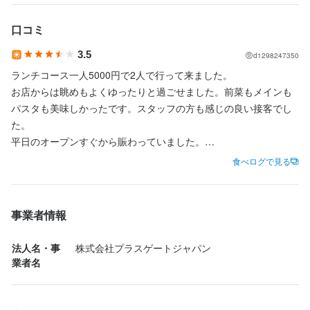
テーブルマナー
身に付くスキル
口コミ
包丁さばき
盛り付け技術
高級食材の知識
ワインの知識
肉の知識
魚の知識
求める人物像
野菜の知識
洋菓子の知識
食器の知識
サービスマナー
店舗運営
3.5
d1298247350
メニュー開発
ランチコース一人5000円で2人で行って来ました。

・美味しい料理で人を喜ばせたい方

お店からは眺めもよくゆったりと過ごせました。前菜もメインも
・好奇心を持って仕事に取り組める方

パスタも美味しかったです。スタッフの方も感じの良い接客でし
応募資格
・誠実に仕事に取り組める方

た。

・チームで仕事することに意欲的な方

平日のオープンすぐから賑わっていました。

歓迎スキル・経験
予約して行ったほうがいいなと思います。

食べログで見る
コミュニケーション能力
飲食店での調理経験
飲食店での接客経験
調理師免許
選考の流れ
事業者情報
応募後、原則３営業日以内に返信しております。まずは面接を経
求める人物像
て選考後、内定となります。
法人名・事
株式会社プラスゲートジャパン
・美味しい料理で人を喜ばせたい方

業者名
・好奇心を持って仕事に取り組める方

・誠実に仕事に取り組める方

お店の採用担当者からのメッセージ
・チームで仕事することに意欲的な方
