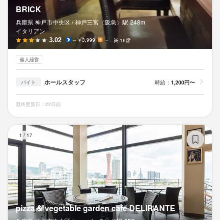
BRICK
兵庫県 神戸市中央区 /
神戸三宮（阪急）
駅
248m
イタリアン
3.02
～￥3,999
－
16席
個人経営
ホールスタッフ
時給：
1,200円〜
バイト
最終更新日：22日前
pi
1
/
17
pizza & vegetable garden cafe DELIRANTE