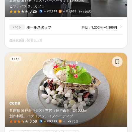
兵庫県 神戸市中央区 /
ハーバーランド
駅
552m
ピザ、パスタ、カフェ
3.26
～￥2,999
～￥1,999
150席
ホールスタッフ
時給：
1,200円〜1,300円
バイト
最終更新日：30日以上前
ce
1
/
13
cena
兵庫県 神戸市中央区 /
三宮（神戸市営）
駅
233m
創作料理、イタリアン、イノベーティブ
3.58
～￥9,999
－
10席