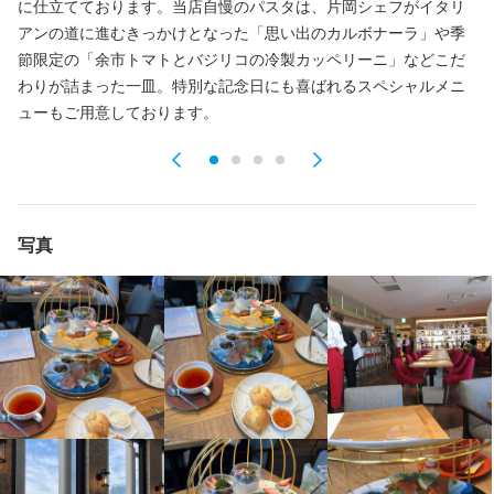
好
に仕立てております。当店自慢のパスタは、片岡シェフがイタリ
待遇
洒
アンの道に進むきっかけとなった「思い出のカルボナーラ」や季
・契約期間の定めなし

まかない・食事補助あり
制服貸与
研修制度あり
社員登用制度あり
は
節限定の「余市トマトとバジリコの冷製カッペリーニ」などこだ
・社会保険完備

と
わりが詰まった一皿。特別な記念日にも喜ばれるスペシャルメニ
シ
ューもご用意しております。
特徴
まかない・食事補助あり
制服貸与
研修制度あり
社員登用制度あり
学歴不問
未経験者歓迎
新卒歓迎
第二新卒歓迎
フリーター歓迎
大学生歓迎
高校生歓迎
留学生歓迎
主婦・主夫歓迎
女性活躍中
ブランクOK
特徴
駅チカ(徒歩5分以内)
上場企業
面接1回
学歴不問
未経験者歓迎
独立希望者歓迎
新卒歓迎
第二新卒歓迎
写真
フリーター歓迎
大学生歓迎
高校生歓迎
留学生歓迎
主婦・主夫歓迎
仕事内容
女性活躍中
ブランクOK
駅チカ(徒歩5分以内)
上場企業
面接1回
★大丸神戸店内のイタリアンレストラン★

イタリア料理界の有名シェフが手掛ける

仕事内容
落ち着いた雰囲気のオシャレなレストラン☆

★日本橋高島屋内のイタリアンレストラン★

イタリア料理界の有名シェフが手掛ける

▼お任せするお仕事は・・・

落ち着いた雰囲気のオシャレなレストラン☆

■お客様のご案内

■料理ドリンクの提供・ご説明
