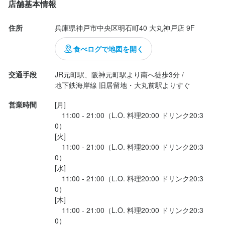
＼ココが嬉しい♪働きやすさのPOINT／

店舗基本情報
◆未経験から働けます！

住所
兵庫県神戸市中央区明石町40 大丸神戸店 9F
└就活や今後に役立つ接客やマナーが

選考の流れ
 自然と身につきます！

食べログで地図を開く
応募後、原則３営業日以内に返信しております。まずは面接を経
て選考後、内定となります。
◆週1日～シフト相談OK！

交通手段
JR元町駅、阪神元町駅より南へ徒歩3分 /

└家庭や学校との両立も応援！

地下鉄海岸線 旧居留地・大丸前駅よりすぐ
 予定に合わせて短時間から働けます！

営業時間
[月]

お店の採用担当者からのメッセージ
　11:00 - 21:00（L.O. 料理20:00 ドリンク20:3
◆絶品まかないあり

＼ココが嬉しい♪働きやすさのPOINT／

0）

└スタッフにも大好評の自慢のまかない♪

[火]

 仕事の楽しみの一つ！
　11:00 - 21:00（L.O. 料理20:00 ドリンク20:3
◆未経験から働けます！

0）

└就活や今後に役立つ接客やマナーが

[水]

 自然と身につきます！

　11:00 - 21:00（L.O. 料理20:00 ドリンク20:3
0）

◆週1日～シフト相談OK！

[木]

店名
└家庭や学校との両立も応援！

　11:00 - 21:00（L.O. 料理20:00 ドリンク20:3
アルポルトカフェ 神戸店
0）

 予定に合わせて短時間から働けます！
