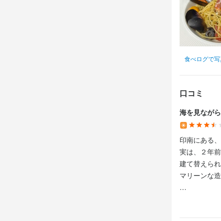
包丁さばき
・独立志向
魚の知識
食
食べログで写
店名
店名
店名
MARINE-Q
MARINE-Q
MARINE-Q
口コミ
勤務地
勤務地
勤務地
和歌山県日高郡
海を見ながら
和歌山県日高郡
和歌山県日高郡
連絡先
印南にある、
連絡先
連絡先
073-842-777
実は、２年前
073-842-777
073-842-777
建て替えられ
法人名・事
マリーンな造
法人名・事
法人名・事
株式会社MAR
株式会社MAR
株式会社MAR
ランチ営業あ
最終更新日2026/