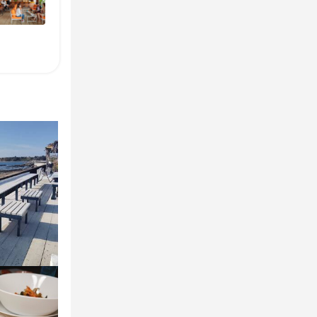
仕事をお願い
仕事をお願い
ることができ
ることができ
ることができ
ージメントな
ージメントな
ージメントな
たい方のきっか
たい方のきっか
 沢山稼ぎたい
ずはお電話く