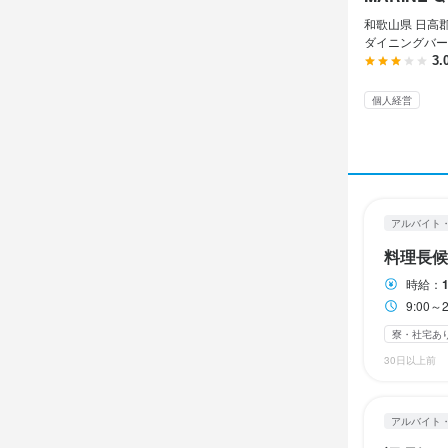
アルバイト・パ
アルバイト・パ
アルバイト・パ
和歌山県 日高郡
調理師
調理師
調理師
ダイニングバー
3.
勤務時
調理師
調理師
調理師
個人経営
9:00～21:
時給
時給
時給
1,
1,
1,
ランチタイムの
長期勤務歓迎
昇給あり
昇給あり
寮・
寮・
研修期間
研修期間は
休日・
アルバイト
勤務時
勤務時
料理長候
2週間ごとに
9：00～21：0
9：00～21：0
3交代シフト制
3交代シフト制
時給：
土日祝のみ勤務
勤務時
時間相談可
時間相談可
9:00
9:00～23
ランチタイムの
ランチタイムの
寮・社宅あ
待遇
週1日からOK
週1日からOK
ランチタイムの
30日以上前
シフト制
自由
・契約期間の
・社会保険完
休日・
休日・
アルバイト
・受動喫煙防
休日・