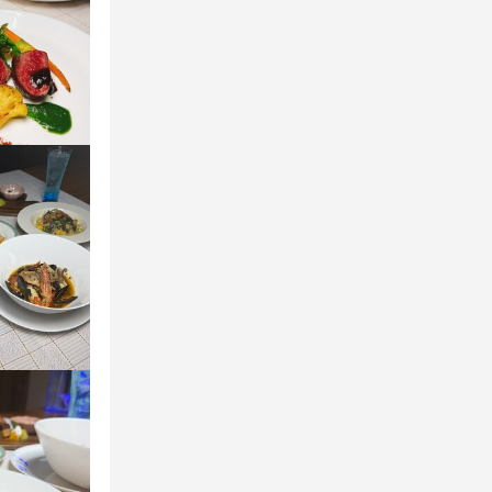
 沢山稼ぎたい
ずはお電話く