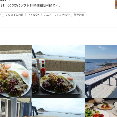
の他に、宿泊業務、マリンスポーツ業務もありますので、 

により、新メニュー開発やスイーツ作りなどやりがいを発揮できます
フとして簡単な調理、ドリンクの提供 レジ対応、

～21：00 3交代シフト制 時間相談可能です。
ク、カクテル作りなど、カフェ業務はとても楽しいお仕事です。 

店舗清掃などお店の維持管理をお任せします。 

の他に、宿泊業務、マリンスポーツ業務もありますので、 

り
フルタイム歓迎
ネイルOK
シニア・ミドル活躍中
新卒歓迎
格
ちょっとした大工作業なども学べます本人のスキルに合わせて様々なお
ク、カクテル作りなど、カフェ業務はとても楽しいお仕事です。 

事のおすすめポイント
ク、カクテル作りなど、カフェ業務はとても楽しいお仕事です。

・経験
ちょっとした大工作業なども学べます本人のスキルに合わせて様々なお
ょっとした大工作業なども学べて

様や外国の方をおもてなしする事も多いので、沢山の方と知り合いにな
ョン能力
飲食店での調理経験
飲食店での接客経験
たこと無いようなスキルを手に入れることができます。

・経験
様や外国の方をおもてなしする事も多いので、沢山の方と知り合いにな
様や外国の方をおもてなしする事も多いので、沢山の方と知り合いにな
ョン能力
飲食店での調理経験
飲食店での接客経験
事のおすすめポイント
店長やマネージャーとして、お店全般のプロデュースやスタッフのマネ
店長やマネージャーとして、お店全般のプロデュースやスタッフのマネ
を考えてる方にもとても勉強になる職場です。 

店長やマネージャーとして、お店全般のプロデュースやスタッフのマネ
人物像
を考えてる方にもとても勉強になる職場です。 

えてる方にもとても勉強になる職場です。

ーは大阪で8店舗飲食店を経営しておりますので、 大阪に出て仕事し
り意力的な人

伝いできます。

の進出希望者

ーは大阪で8店舗飲食店を経営しておりますので、 大阪に出て仕事し
ーは大阪で8店舗飲食店を経営しておりますので、

運営を学びたい方
伝いできます。

事したい方のきっかけ作りもお手伝いできます。

:00～21:00　定休日無し　6時間程度の3シフト制 週2～3日程度でもOK
ラーとして週5～6日も対応します。 6時間以上の勤務も可能です。ま