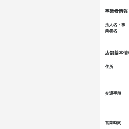
海を見ながら
最終更新日2026/
最終更新日2026/
事業者情報
おすすめの「
９９０円

法人名・事
さくらサーカ
業者名
組み合わせの
逆に、普通に
唐揚げ定食に
店舗基本情
住所
交通手段
営業時間