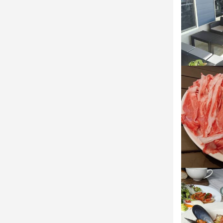
 勤務時間 9
ださい。 0738
人へ、レギュ
勤務時間

ださい。 0738
9:00～21
店名
週2～3日程度
応募資
MARINE-Q
沢山稼ぎたい
応募資
6時間以上の
必須スキル
勤務地
必須スキル
コミュニケーシ
和歌山県日高郡
時給1050円～
コミュニケーシ
歓迎スキル
連絡先
歓迎スキル
コミュニケーシ
073-842-777
まずはお電話
コミュニケーシ
0738-42-777
法人名・事
株式会社MAR
求める
求める
・美味しい料
・好奇心を持
最終更新日2026/
夢と希望があ
・誠実に仕事
身に付
大阪や東京へ
・チームで仕
経営や店舗