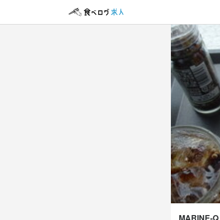
アルバイト・パ
料理長
料理長
時給
1,
昇給あり
寮・
研修期間
研修期間は
給与補足
交通費支給：
収入例
MARINE-Q