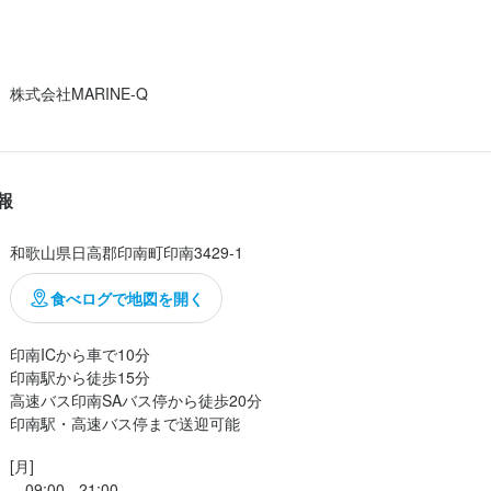
、ゆっくり食べれる

02/12
04/07
さくらプレート」にする。

株式会社MARINE-Q
スの団長が考案、というか、自分の故郷の食べ方をアレンジしたとか

問題で、新しい食べ物ではないので

食べれました。

近い。

報
和歌山県日高郡印南町印南3429-1
食べログで地図を開く
印南ICから車で10分

印南駅から徒歩15分

高速バス印南SAバス停から徒歩20分

印南駅・高速バス停まで送迎可能
[月]

　09:00 - 21:00
