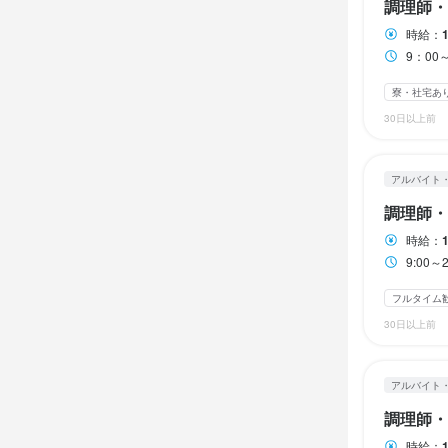
・独立支援
調理師・
完全シフト
完全シフト
2週間ごとの
まかない・食事
時給：
土日祝のみ勤務
土日祝のみ勤務
独立実績あり
9：00
土日祝のみ勤務
寮・社宅あ
待遇
待遇
特徴
30日以上前
待遇
独立支援有
独立支援有
学歴不問
未
・契約期間の
まかない・食事
まかない・食事
シニア・ミドル
アルバイト
・社会保険完
独立支援制度あ
独立支援制度あ
即日勤務OK
・独立支援
調理師・
まかない・食事
時給：
特徴
特徴
ネイルOK
仕事内
ピ
9:00
学歴不問
学歴不問
未
未
≪仕事名≫

フルタイム
主婦・主夫歓迎
主婦・主夫歓迎
【【和歌山
特徴
30日以上前
フェスタッフ 
学歴不問
未
≪PRコメント
仕事内
仕事内
アルバイト
近隣には無い
カフェスタッ
カフェ内での
様々なスキル
調理師・
仕事内
簡単な接客、
すべて仕込み
楽しく、わく
時給：