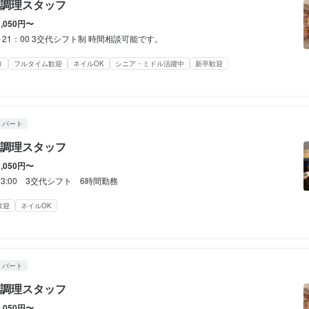
制度あり
調理スタッフ
制
制
シフト制
補助あり
1,050円〜
社会保険完備
制服貸与
社内イベントあり(旅行、BBQ等)
社員登用制度あり
OK
OK
車通勤OK
バイク通勤OK
髪型自由
ひげOK
ネイルOK
ピアスOK
～21：00 3交代シフト制 時間相談可能です。
OK
り
フルタイム歓迎
ネイルOK
シニア・ミドル活躍中
新卒歓迎
経験者歓迎
独立希望者歓迎
新卒歓迎
Uターン・Iターン歓迎
フリーター歓迎
留学生歓
定めなし

補助あり
補助あり
社会保険完備
社会保険完備
制服貸与
制服貸与
社内イベントあり(旅行、BBQ等)
社内イベントあり(旅行、BBQ等)
資格取得支援あり
資格取得支援あり
活躍中
女性活躍中
ブランクOK
個人経営(2店舗以内)
採用予定10名以上
応募者全員と
・パート
備（厚生年金、雇用保険、健康保険、労災保険）

り
り
独立実績あり
独立実績あり
車通勤OK
車通勤OK
バイク通勤OK
バイク通勤OK
髪型自由
髪型自由
服装自由
服装自由
ひげOK
ひげOK
ネイルOK
ネイルOK
制度あり
調理スタッフ
補助あり
社内イベントあり(旅行、BBQ等)
社員登用制度あり
車通勤OK
バイク通勤OK
1,050円〜
容
アスOK
～23:00 3交代シフト 6時間勤務
経験者歓迎
経験者歓迎
独立希望者歓迎
独立希望者歓迎
新卒歓迎
新卒歓迎
Uターン・Iターン歓迎
Uターン・Iターン歓迎
フリーター歓迎
フリーター歓迎
大学生歓
大学生歓
歓迎
ネイルOK
シニア・ミドル活躍中
シニア・ミドル活躍中
女性活躍中
女性活躍中
ブランクOK
ブランクOK
応募者全員と面接
応募者全員と面接
面接1回
面接1回
即日勤
即日勤
県印南】海辺のカフェスタッフ】和歌山県日高郡印南町の【和歌山県印
(パート) | ＭＡＲＩＮＥーＱ

経験者歓迎
独立希望者歓迎
Uターン・Iターン歓迎
フリーター歓迎
≫

容
容
・パート
リゾート施設です。

フとして簡単な調理、ドリンクの提供 レジ対応、

調理スタッフとして勤務いただきます。

が学べます。

調理スタッフ
容
店舗清掃などお店の維持管理をお任せします。 

食材なので調理は簡単です

わくするような仕事を作ります。

1,050円〜