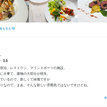
盛り付け技術
カクテル技法
ウイスキーの知識
リキュール・スピリッツの知識
コーヒーの
のある方
器の知識
サービスマナー
出店開業ノウハウ
店舗運営
仕入れ・食材の目利き
料理長候補
時給：
1,050円〜2,250円
バイト
調理師・調理スタッフ
時給：
1,050円〜
バイト
真を見る
調理師・調理スタッフ
時給：
1,050円〜
バイト
調理師・調理スタッフ
時給：
1,050円〜
バイト
印南町印南3429-1
、
印南町印南3429-1
印南町印南3429-1
3.5
宿泊、レストラン、マリンスポーツの施設。

5
に火事で、建物の大部分が焼失。

5
5
ているので、新しくて綺麗ですが

業者名
りなので、まあ、そんな新しい雰囲気ではないですけどね。

業者名
業者名
INE-Q
INE-Q
INE-Q
り。

食
02/12