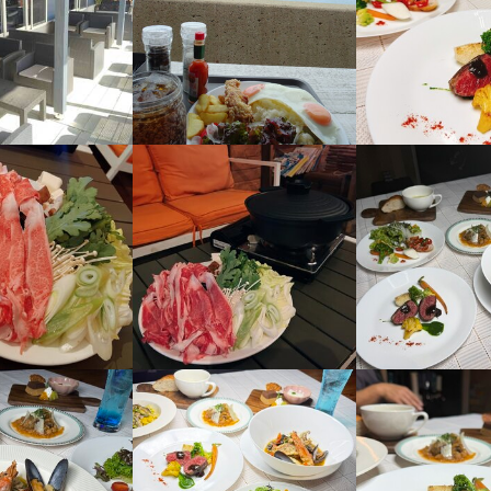
:00～21:00　定休日無し　6時間程度の3シフト制 週2～3日程度でもOK
-42-7775
ラーとして週5～6日も対応します。 6時間以上の勤務も可能です。ま
-42-7775
:00　定休日無し　6時間程度の3シフト制

でもOK

格
人へ、レギュラーとして週5～6日も対応します。

格
勤務も可能です。

・経験
・経験
ョン能力
印南町印南3429-1


ョン能力
飲食店での調理経験
飲食店での接客経験
・経験
・経験
ョン能力
飲食店での調理経験
飲食店での接客経験
5
ください。

ョン能力
飲食店での調理経験
飲食店での接客経験
5

業者名
INE-Q
人物像
人物像
理で人を喜ばせたい方

って仕事に取り組める方

01/09
り意力的な人

に取り組める方

くスキル
の進出希望者

求人を選択する
事することに意欲的な方

運営を学びたい方