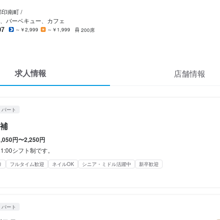
MARINE-Q
MARINE-Q
MARINE-Q
ート
ート
ート
印南町 /
・調理スタッフ
・調理スタッフ
・調理スタッフ
、バーベキュー、カフェ
07
～￥2,999
～￥1,999
200席
間
・調理スタッフ
・調理スタッフ
・調理スタッフ
00シフト制です。
050円〜
050円〜
050円〜
み勤務OK
終電考慮あり
ダブルワーク・副業OK
フルタイム歓迎
残業月20時間以下
転
求人情報
店舗情報
週2日からOK
シフト制
固定シフト制(決まった時間・曜日に働ける)
社宅あり(住み込み)
社宅あり(住み込み)
給与手渡しOK
給与手渡しOK
扶養内勤務OK
扶養内勤務OK
ありません。
休暇
・パート
間
間
補
シフトを作ります。
0

0





1,050円〜2,250円
OK
間
能です。
能です。
～21:00シフト制です。
:00　3交代シフト　6時間勤務
み勤務OK
み勤務OK
ダブルワーク・副業OK
ダブルワーク・副業OK
フルタイム歓迎
フルタイム歓迎
残業月20時間以下
残業月20時間以下
転勤なし
転勤なし
長期勤
長期勤
り
フルタイム歓迎
ネイルOK
シニア・ミドル活躍中
新卒歓迎
週2日からOK
週2日からOK
週4日以上OK
週4日以上OK
シフト制
シフト制
自由シフト制(毎回、時間・曜日を選べる)
自由シフト制(毎回、時間・曜日を選べる)
み勤務OK
ダブルワーク・副業OK
フルタイム歓迎
時短社員制度あり
長期勤務歓迎
週
シフト制(毎回、時間・曜日を選べる)
定めなし

備（厚生年金、雇用保険、健康保険、労災保険）

休暇
休暇
・パート
止措置：屋内原則禁煙（喫煙専用室あり）

休暇