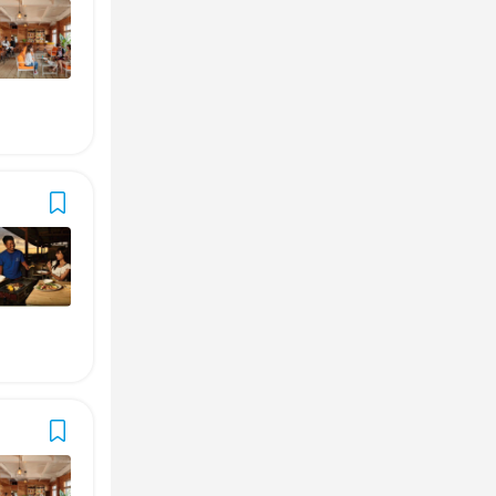
独立支援制度あり
迎
社員登用制度あり
社員登用制度あり
面接
面接1回
ピアスOK
ピアスOK
髪型自由
迎
迎
留学生歓迎
留学生歓迎
務OK
務OK
南】海辺のカ