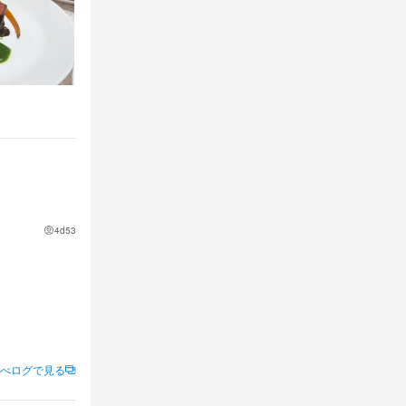
知識
肉の知識
4d53
べログで見る