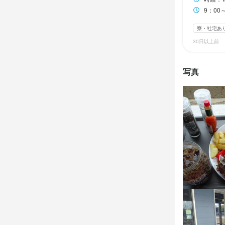
当店は、飲食
調理の能力
カフェスタッ
9：00
調理やドリン
簡単な接客、
当店は、飲食
寮・社宅あ
応募資
店舗接客や
調理やドリン
この仕
30日以上前
してます。

調理やドリン
必須スキル
店舗接客や
写真
店舗接客やち
 他府県お客
してます。

コミュニケーシ
今まで経験し
ます。 

歓迎スキル
 他府県お客
他府県お客
ます。 

コミュニケーシ
ます。

この仕
将来的には
将来的には
ど 独立など
将来的には
ど

求める
ど 独立など
独立などを考
お店のオーナ
夢と希望があ
け作りもお手
大阪や東京へ
お店のオーナ
お店のオーナ
経営や店舗
け作りもお手
大阪に出て仕
 勤務時間 9
人へ、レギュ