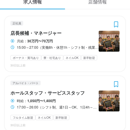
求人情報
店舗情報
応募履歴
3
3
 / 
 / 
4
4
WEB履歴書
炭火焼き鳥と野菜巻き串のお店 わがまま屋 本店
炭火焼き鳥と野菜巻き串のお店 わがまま屋 本店
正社員
アルバイト・パート
正社員
店長候補・マネージャー
ホールスタッフ・サービススタッフ
スカウト・メルマガ受信設定
店長候補・マネージャー
月給：
30万円〜70万円
ヘルプ・お問い合わせフォーム
15:00～27:00（実働8h・休憩1h・シフト制・残業あり）
店長候補・マネージャー
ホールスタッフ・サービススタッフ
掲載をご検討の店舗様へ
ボーナス・賞与あり
寮・社宅あり
ネイルOK
新卒歓迎
月給
時給
300,000円〜700,000円
1,050円〜1,400円
30日以上前
食べログ求人PRESS
ボーナス・賞与あり
昇給あり
交通費支給
昇給あり
インセンティブあり
住宅手当あり
扶養内勤務OK
寮・社宅あり(住み込み)
インセンティブあり
プライバシーポリシー
研修期間
アルバイト・パート
利用規約
試用期間
研修期間はなし
ホールスタッフ・サービススタッフ
試用期間3ヵ月：月給25万円
企業情報
時給：
1,050円〜1,400円
給与補足
給与補足
17:00～26:00（シフト制、週1日～OK、1日4h～OK）
交通費支給：1日　上限1000円まで

昇給年２回／賞与年２回（昨年実績：基本給の1.5ヵ月分）
時給22時以降　25％UP
フルタイム歓迎
ネイルOK
新卒歓迎
30日以上前
収入例
収入例