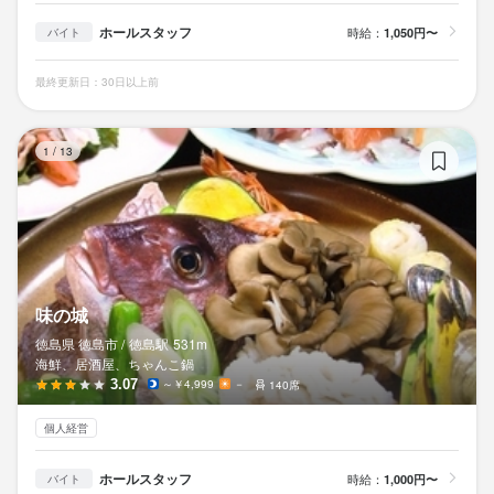
ホールスタッフ
時給：
1,050円〜
バイト
最終更新日：30日以上前
味
1
/
13
味の城
徳島県 徳島市 /
徳島
駅
531m
海鮮、居酒屋、ちゃんこ鍋
3.07
～￥4,999
－
140席
個人経営
ホールスタッフ
時給：
1,000円〜
バイト