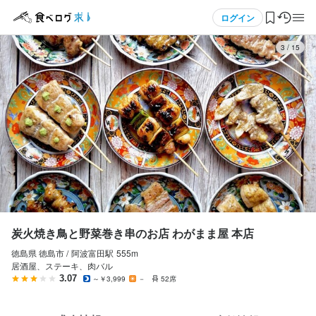
応募画面へ進む
応募画面へ進む
メニュー
ログイン
3
/
15
ログイン・無料会員登録
食べログ求人TOP
求人検索
マイページ管理
閲覧履歴
炭火焼き鳥と野菜巻き串のお店 わがまま屋 本店
徳島県 徳島市 /
阿波富田
駅
555m
気になる求人
居酒屋、ステーキ、肉バル
3.07
～￥3,999
－
52席
検索履歴・保存した条件