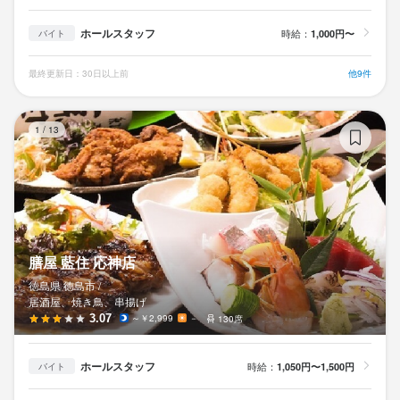
ホールスタッフ
時給：
1,000円〜
バイト
最終更新日：30日以上前
他9件
膳
1
/
13
膳屋 藍住 応神店
徳島県 徳島市 /
居酒屋、焼き鳥、串揚げ
3.07
～￥2,999
－
130席
ホールスタッフ
時給：
1,050円〜1,500円
バイト