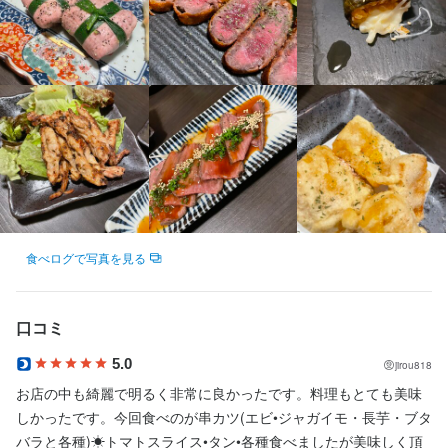
この仕事のおすすめポイント
ホール、調理のサポート

シフト管理

①スタッフ同士がみんな仲良く居心地が良い

スタッフの教育

②まかないが美味しい（スタッフから好評）

③１週間ごとのシフトなので予定が組みやすい
【マネージャー】

売上、コストの数値管理

店長、社員の教育

選考の流れ
新メニューの開発
応募後、原則１営業日以内に返信しております。１回の面接を経
て内定となります。

お気軽にご相談ください！
この仕事のおすすめポイント
食べログで写真を見る
【独立希望者歓迎】

店舗運営のノウハウ、仕入れ業者の紹介など、将来の独立に向け
お店の採用担当者からのメッセージ
口コミ
必要なことはすべて教えます。

少しでも興味をお持ちでしたら、ぜひお気軽にご応募ください。

5.0
jirou818
一度、カジュアルにお話しましょう。ご応募を心よりお待ちして
【成果に応じた昇給アリ】

お店の中も綺麗で明るく非常に良かったです。料理もとても美味
おります
目標の達成度合いやスキルアップの度合いによって、給与はどん
しかったです。今回食べのが串カツ(エビ•ジャガイモ・長芋・ブタ
どんアップしていきます。ボーナス支給もあるので、毎日モチベ
バラと各種)☀︎トマトスライス•タン•各種食べましたが美味しく頂