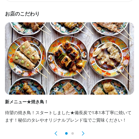
入社2年目・店長・年収460万円（月給30万円＋賞与100万）

時給1050円、週4日、1日6時間勤務

入社5年目・マネージャー・年収680万円（月給40万円＋賞与200
月々約10万5000円の収入（※月4週換算で計算した目安金額）
お店のこだわり
万円）

入社8年目・エリアマネージャー・年収900万円（月給50万＋300
万）
勤務時間
17:00～26:00（シフト制、週1日～OK、1日4h～OK）
勤務時間
終電考慮あり
ダブルワーク・副業OK
フルタイム歓迎
転勤なし
長期勤務歓迎
週1日からOK
週2日からOK
週4日以上OK
シフト制
15:00～27:00（実働8h・休憩1h・シフト制・残業あり）
自由シフト制(毎回、時間・曜日を選べる)
転勤なし
長期勤務歓迎
休日・休暇
休日・休暇
１週間ごとのシフト制
新メニュー★焼き鳥！
【
月７日休+有給休暇
待望の焼き鳥！スタートしました★備長炭で1本1本丁寧に焼いて
い
ます！秘伝のタレやオリジナルブレンド塩でご賞味ください！
ご
待遇
待遇
・美味しいまかない有り
