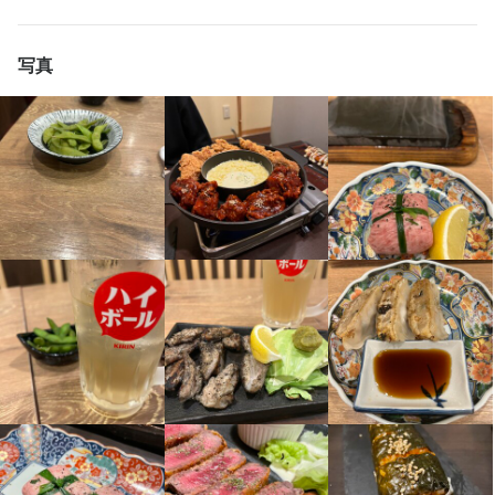
・契約期間の定めなし
・ボーナス年２回

・有給休暇

まかない・食事補助あり
制服貸与
社内イベントあり(旅行、BBQ等)
・食事補助

社員登用制度あり
独立支援制度あり
髪型自由
ひげOK
ネイルOK
写真
・社員旅行（沖縄、北海道など）

ピアスOK
・社内イベント（飲み会、ボーリング、スポーツ大会）

・契約期間の定めなし

・社会保険完備（厚生年金、雇用保険、健康保険、労災保険）

特徴
・独立支援制度あり
履歴書不要
学歴不問
未経験者歓迎
独立希望者歓迎
新卒歓迎
まかない・食事補助あり
社会保険完備
制服貸与
研修制度あり
フリーター歓迎
大学生歓迎
面接1回
即日勤務OK
社内イベントあり(旅行、BBQ等)
独立支援制度あり
髪型自由
ひげOK
ネイルOK
ピアスOK
仕事内容
特徴
【ホールスタッフ】

難しい作業はありません！

学歴不問
未経験者歓迎
独立希望者歓迎
新卒歓迎
第二新卒歓迎
ご案内、オーダー受付、ドリンク作成、配膳、接客、会計、テー
Uターン・Iターン歓迎
フリーター歓迎
応募者全員と面接
ブルの片付けなどの

一般的なホール業務全般をお任せします
仕事内容
【店長】
