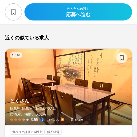
かんたん30秒！
応募へ進む
近くの似ている求人
と
1
/
16
とくさん
徳島県 徳島市 /
徳島
駅
224m
居酒屋、海鮮、天ぷら
3.55
～￥4,999
－
104席
食べログ評価 3.5以上
個人経営