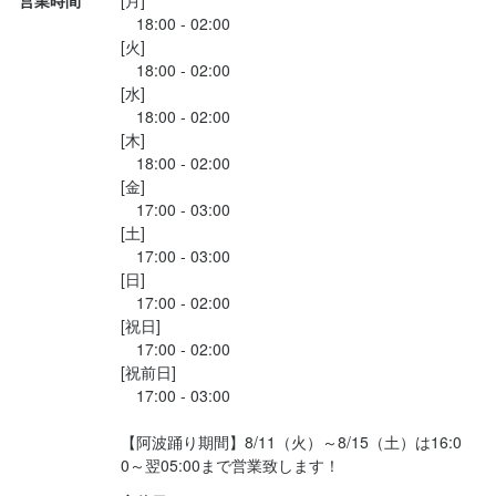
営業時間
[月]

少しでも興味をお持ちでしたら、ぜひお気軽にご応募ください。
　18:00 - 02:00

一度、カジュアルにお話しましょう。ご応募を心よりお待ちして
[火]

おります。
　18:00 - 02:00

[水]

　18:00 - 02:00

[木]

　18:00 - 02:00

[金]

店名
　17:00 - 03:00

炭火焼き鳥と野菜巻き串のお店 わがまま屋 本店
[土]

　17:00 - 03:00

[日]

勤務地
　17:00 - 02:00

徳島県徳島市秋田町2-6 カーサ18 1F
[祝日]

　17:00 - 02:00

連絡先
[祝前日]

088-623-8266
　17:00 - 03:00

【阿波踊り期間】8/11（火）～8/15（土）は16:0
法人名・事業者名
0～翌05:00まで営業致します！
株式会社NovaEra