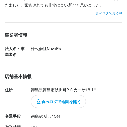
ーション高く働ける環境です
きました。家族連れでも非常に良い所だと思いました。
食べログで見る
求める人物像
店名
炭火焼き鳥と野菜巻き串のお店 わがまま屋 本店
事業者情報
・美味しい料理で人を喜ばせたい方

・好奇心を持って仕事に取り組める方

勤務地
・誠実に仕事に取り組める方

法人名・事
株式会社NovaEra
徳島県徳島市秋田町2-6 カーサ18 1F
業者名
・チームで仕事することに意欲的な方
連絡先
088-623-8266
選考の流れ
店舗基本情報
応募後、原則１営業日以内に返信しております。１回の面接を経
法人名・事業者名
住所
徳島県徳島市秋田町2-6 カーサ18 1F
て内定となります。なお、Web面接にも対応いたしますので、気
株式会社NovaEra
兼ねなくご相談ください。
食べログで地図を開く
最終更新日2026/01/23
交通手段
徳島駅 徒歩15分
お店の採用担当者からのメッセージ