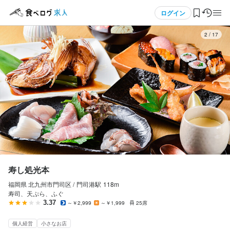
応募画面へ進む
応募画面へ進む
応募画面へ進む
応募画面へ進む
メニュー
ログイン
3
/
17
寿し処光本
寿し処光本
寿し処光本
寿し処光本
アルバイト・パート
アルバイト・パート
アルバイト・パート
アルバイト・パート
ログイン・無料会員登録
ホールスタッフ・サービススタッフ
皿洗い・洗い場
皿洗い・洗い場
皿洗い・洗い場
ホールスタッフ・サービススタッフ
皿洗い・洗い場
皿洗い・洗い場
皿洗い・洗い場
食べログ求人TOP
時給
時給
時給
時給
1,100円〜1,200円
1,100円〜1,200円
1,000円〜1,200円
1,000円〜1,200円
求人検索
日払いOK
給与手渡しOK
交通費支給
週払いOK
給与手渡しOK
日払いOK
マイページ管理
勤務時間
勤務時間
勤務時間
勤務時間
閲覧履歴
11:00〜14:00週1日〜OKです
寿し処光本
11時00分から14時00分

11時00分から14時00分

11時00分～14時00分シフト制　週1～OK

ランチタイムのみ勤務OK
ダブルワーク・副業OK
週1日からOK
週2日からOK
週1からOK
17時00分から21時00分(土曜日)時給1100円から
17時00分～21時00分シフト制　週3～OK
福岡県 北九州市門司区 /
門司港
駅
118m
気になる求人
週4日以上OK
寿司、天ぷら、ふぐ
ランチタイムのみ勤務OK
ダブルワーク・副業OK
ランチタイムのみ勤務OK
週1日からOK
週1日からOK
ダブルワーク・副業OK
長期勤務歓迎
週1日からOK
3.37
～￥2,999
～￥1,999
25席
週2日からOK
週4日以上OK
シフト制
検索履歴・保存した条件
休日・休暇
個人経営
小さなお店