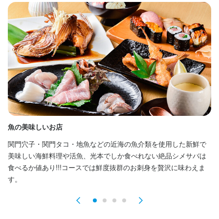
勤務地
法人名・事業者名
福岡県北九州市門司区港町9-2
法人名・事業者名
寿し処光本
寿し処光本
連絡先
093-321-8377
最終更新日2025/06/15
最終更新日2026/01/28
法人名・事業者名
寿し処光本
最終更新日2025/10/02
魚の美味しいお店
日
関門穴子・関門タコ・地魚などの近海の魚介類を使用した新鮮で
日
美味しい海鮮料理や活魚、光本でしか食べれない絶品シメサバは
食べるか値あり!!!コースでは鮮度抜群のお刺身を贅沢に味わえま
す。