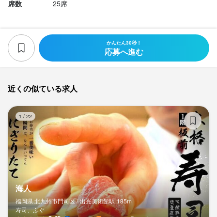
席数
25席
かんたん30秒！
応募へ進む
近くの似ている求人
海
1
/
22
海人
福岡県 北九州市門司区 /
出光美術館
駅
185m
寿司、ふぐ