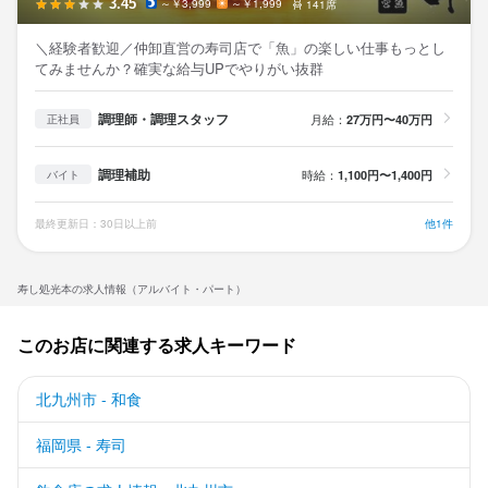
3.45
～￥3,999
～￥1,999
141席
＼経験者歓迎／仲卸直営の寿司店で「魚」の楽しい仕事もっとし
てみませんか？確実な給与UPでやりがい抜群
調理師・調理スタッフ
月給：
27万円〜40万円
正社員
調理補助
時給：
1,100円〜1,400円
バイト
最終更新日：30日以上前
他1件
寿し処光本の求人情報（アルバイト・パート）
このお店に関連する求人キーワード
北九州市 - 和食
福岡県 - 寿司