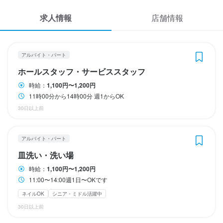
休日・休暇
休日・休暇
応募履歴
月曜日定休日

休日・休暇
求人情報
店舗情報
月曜日定休日です

週1日〜OKです
月曜日(定休日)
WEB履歴書
月曜日定休
祝日の場合は翌日火曜日お休み
土日祝のみ勤務OK
年末年始休暇あり
スカウト・メルマガ受信設定
アルバイト・パート
待遇
待遇
待遇
ホールスタッフ・サービススタッフ
ヘルプ・お問い合わせフォーム
特に無しです
店内は禁煙です

待遇
時給：
1,100円〜1,200円
アットホームな職場を目指してます

忙しい時もあれば暇な時もあります

バイク通勤OK
服装自由
ネイルOK
ピアスOK
パート　アルバイト募集
11時00分から14時00分 週1からOK
お気軽に申し込み下さい
掲載をご検討の店舗様へ
30日以上前
バイク通勤OK
髪型自由
バイク通勤OK
髪型自由
ネイルOK
服装自由
ピアスOK
ピアスOK
食べログ求人PRESS
特徴
プライバシーポリシー
アルバイト・パート
特徴
履歴書不要
学歴不問
未経験者歓迎
大学生歓迎
主婦・主夫歓迎
特徴
特徴
利用規約
シニア・ミドル活躍中
女性活躍中
駅チカ(徒歩5分以内)
個人経営(2店舗以内)
皿洗い・洗い場
小さなお店(20席未満)
履歴書不要
学歴不問
未経験者歓迎
新卒歓迎
フリーター歓迎
大学生歓迎
履歴書不要
履歴書不要
学歴不問
学歴不問
未経験者歓迎
未経験者歓迎
大学生歓迎
フリーター歓迎
高校生歓迎
大学生歓迎
主婦・主夫歓迎
企業情報
時給：
1,100円〜1,200円
主婦・主夫歓迎
シニア・ミドル活躍中
女性活躍中
駅チカ(徒歩5分以内)
女性活躍中
主婦・主夫歓迎
駅チカ(徒歩5分以内)
シニア・ミドル活躍中
小さなお店(20席未満)
女性活躍中
駅チカ(徒歩5分以内)
小さなお店(20席未満)
面接1回
11:00〜14:00週1日〜OKです
小さなお店(20席未満)
応募者全員と面接
仕事内容
ネイルOK
シニア・ミドル活躍中
仕事内容
30日以上前
仕事内容
簡単な皿洗い配膳などして頂いてます

仕事内容