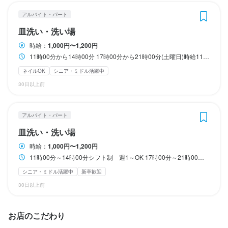
洗い物や配膳を主にお手伝いして頂きます

アットホームな職場を目指しています
配膳　皿洗い

皿洗い　配膳　簡単な業務です
分からないことは何でも聞いて下さい
アルバイト・パート
簡単な業務です

皿洗い・洗い場
家庭的でアットホームな職場です

この仕事のおすすめポイント
時給：
1,000円〜1,200円
身に付くスキル
お気軽にご連絡下さい
11時00分から14時00分 17時00分から21時00分(土曜日)時給1100円から
家族経営でアットホームな職場です

店名
魚の知識
ネイルOK
シニア・ミドル活躍中
寿し処光本
お気軽に申し込み下さい
30日以上前
勤務地
身に付くスキル
福岡県北九州市門司区港町9-2
アルバイト・パート
店名
店名
寿し処光本
皿洗い・洗い場
寿司技術
魚の知識
寿し処光本
連絡先
時給：
1,000円〜1,200円
093-321-8377
勤務地
11時00分～14時00分シフト制 週1～OK 17時00分～21時00分シフト制 週3～OK
勤務地
福岡県北九州市門司区港町9-2
シニア・ミドル活躍中
新卒歓迎
福岡県北九州市門司区港町9-2
法人名・事業者名
30日以上前
寿し処光本
店名
連絡先
寿し処光本
連絡先
093-321-8377
お店のこだわり
093-321-8377
最終更新日2026/03/06