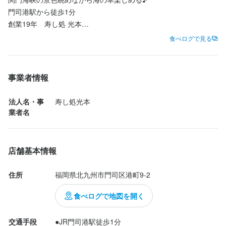
門司港駅から徒歩1分

創業19年　寿し処 光本

門司港行くたびに気になってたお寿司屋さん

食べログで見る
旦那さんと一緒にランチ行って来たよ

予約もできるよ

今回食べたのは特海鮮丼セット1,980円だよ♪

事業者情報
新鮮なお魚たっぷりの海鮮丼

海鮮丼も茶碗蒸しも美味しかった

法人名・事
寿し処光本
また行きたいと思うお店だった

業者名
お昼限定セットメニュー

店舗基本情報
◎海鮮丼セット　茶碗蒸し・汁物付 1,180円

◎海鮮レディースセット　　　　　1,180円

住所
福岡県北九州市門司区港町9-2
　茶碗蒸し・汁物 ・丼ご飯少・デザート付

◎サーモンいくら丼1,980円

食べログで地図を開く
◎いくら丼　2,200円

◎うにいくら丼2,600円

交通手段
●JR門司港駅徒歩1分