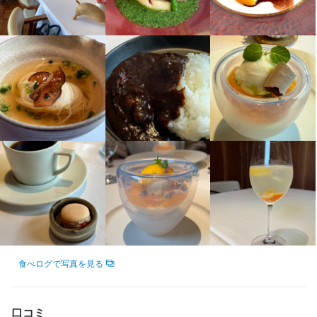
法人名・事業者名
・好奇心を持って仕事に取り組める方

・好奇心を持って仕事に取り組める方

株式会社ジョルジュマルソー
法人名・事業者名
・誠実に仕事に取り組める方

・誠実に仕事に取り組める方

株式会社ジョルジュマルソー
・チームで仕事することに意欲的な方
・チームで仕事することに意欲的な方
最終更新日2026/01/21
最終更新日2026/01/21
店名
店名
デフィ・ジョルジュマルソー
デフィ・ジョルジュマルソー
勤務地
勤務地
福岡県福岡市中央区西中洲5-28 西中洲Mビル 2階
福岡県福岡市中央区西中洲5-28 西中洲Mビル 2階
連絡先
連絡先
092-725-9310
092-725-9310
食べログで写真を見る
法人名・事業者名
法人名・事業者名
株式会社ジョルジュマルソー
株式会社ジョルジュマルソー
口コミ