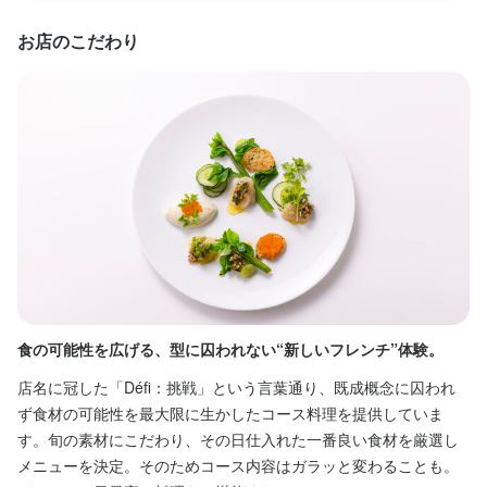
特徴
特徴
お店のこだわり
学歴不問
学歴不問
未経験者歓迎
未経験者歓迎
独立希望者歓迎
独立希望者歓迎
フリーター歓迎
フリーター歓迎
大学生歓迎
大学生歓迎
待遇
待遇
高校生歓迎
高校生歓迎
留学生歓迎
留学生歓迎
主婦・主夫歓迎
主婦・主夫歓迎
シニア・ミドル活躍中
シニア・ミドル活躍中
女性活躍中
女性活躍中
ブランクOK
ブランクOK
駅チカ(徒歩5分以内)
駅チカ(徒歩5分以内)
面接1回
面接1回
待遇

待遇

【福利厚生】

【福利厚生】

仕事内容
仕事内容
・交通費支給あり（金額に制限あり）

・交通費支給あり（金額に制限あり）

・残業超過分別途支給

・残業超過分別途支給

開店前の清掃、テーブルセッティング、食器洗い、ドリンクメイ
清掃、開店前の準備、閉店後の清掃、食器洗い、簡単な調理補助
・雇用保険

・雇用保険

キング、

から始めていただきます。

・労災保険

・労災保険

閉店後の清掃など、簡単なことから始められます。

未経験者の方もご安心ください。

・健康保険

・健康保険

・厚生年金

・厚生年金

経験に応じて、オーダーテイク、料理やワインの説明なども少し
経験に応じて、盛付業務などにも関わっていただきます。
・企業型確定拠出年金制度あり

・企業型確定拠出年金制度あり

ずつお任せしていきます。
・育児休業制度あり
・育児休業制度あり
食の可能性を広げる、型に囚われない“新しいフレンチ”体験。
約
まかない・食事補助あり
まかない・食事補助あり
身に付くスキル
社会保険完備
社会保険完備
制服貸与
制服貸与
生産者への訪問研修あり
生産者への訪問研修あり
独立実績あり
独立実績あり
身に付くスキル
店名に冠した「Défi：挑戦」という言葉通り、既成概念に囚われ
フ
包丁さばき
盛り付け技術
製パン技術
製菓技術
高級食材の知識
肉の知識
ず食材の可能性を最大限に生かしたコース料理を提供していま
意
魚の知識
野菜の知識
洋菓子の知識
食器の知識
婚礼料理
店舗運営
高級食材の知識
ワインの知識
コーヒーの知識
チーズの知識
食器の知識
す。旬の素材にこだわり、その日仕入れた一番良い食材を厳選し
い
婚礼料理
サービスマナー
テーブルマナー
店舗運営
特徴
特徴
メニューを決定。そのためコース内容はガラッと変わることも。
と
学歴不問
学歴不問
未経験者歓迎
未経験者歓迎
独立希望者歓迎
独立希望者歓迎
新卒歓迎
新卒歓迎
第二新卒歓迎
第二新卒歓迎