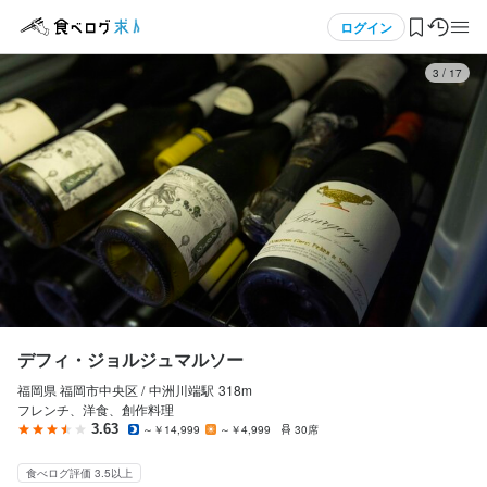
応募画面へ進む
応募画面へ進む
応募画面へ進む
応募画面へ進む
メニュー
ログイン
3
/
17
ログイン・無料会員登録
食べログ求人TOP
求人検索
マイページ管理
閲覧履歴
デフィ・ジョルジュマルソー
福岡県 福岡市中央区 /
中洲川端
駅
318m
気になる求人
フレンチ、洋食、創作料理
3.63
～￥14,999
～￥4,999
30席
検索履歴・保存した条件
食べログ評価 3.5以上