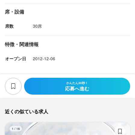
席・設備
席数
30席
特徴・関連情報
オープン日
2012-12-06
かんたん30秒！
応募へ進む
近くの似ている求人
l
1
/
16