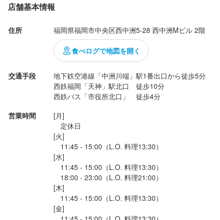
一皿目は桃の生ハム包み。ひと口食べて噛み締めると口の中に幸
店舗基本情報
せが広がる。桃は予想よりも優しい甘さ、そこに心持ち厚め...
住所
福岡県福岡市中央区西中洲5-28 西中洲Mビル 2階
食べログで地図を開く
交通手段
地下鉄空港線「中洲川端」駅1番出口から徒歩5分

西鉄福岡「天神」駅北口　徒歩10分

営業時間
[月]

　定休日

[火]

　11:45 - 15:00（L.O. 料理13:30）

[水]

　11:45 - 15:00（L.O. 料理13:30）

　18:00 - 23:00（L.O. 料理21:00）

[木]

　11:45 - 15:00（L.O. 料理13:30）

[金]

　11:45 - 15:00（L.O. 料理13:30）
