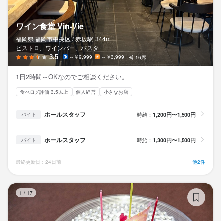
ワイン食堂 Vin-Vie
福岡県 福岡市中央区 /
赤坂
駅
344m
ビストロ、ワインバー、パスタ
3.5
～￥9,999
～￥3,999
16席
1日2時間～OKなのでご相談ください。
食べログ評価 3.5以上
個人経営
小さなお店
ホールスタッフ
時給：
1,200円〜1,500円
バイト
ホールスタッフ
時給：
1,300円〜1,500円
バイト
最終更新日：24日前
他2件
ラ
1
/
17