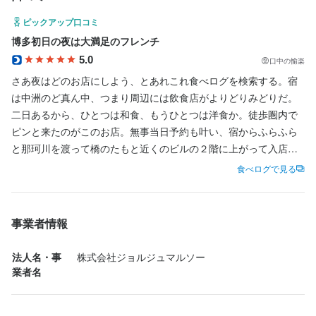
ピックアップ口コミ
最終更新日2026/01/21
最終更新日2026/01/21
博多初日の夜は大満足のフレンチ
5.0
口中の愉楽
さあ夜はどのお店にしよう、とあれこれ食べログを検索する。宿
は中洲のど真ん中、つまり周辺には飲食店がよりどりみどりだ。
二日あるから、ひとつは和食、もうひとつは洋食か。徒歩圏内で
ピンと来たのがこのお店。無事当日予約も叶い、宿からふらふら
と那珂川を渡って橋のたもと近くのビルの２階に上がって入店。

食べログで見る
白を基調とした明るい店内には木製のレリーフや古材らしき飾り
梁がアクセントになっている。並べられたカトラリーも木製のも
のが目立つ。お魚箸置きが何気にかわいい。シャンプーハットの
事業者情報
ようなものは後ほど木皿が収まる枠だ。そしてもうひとつ、白い
磁器のボウルに何やら丸いものが。これは、パン生地？　そう、
法人名・事
株式会社ジョルジュマルソー
まずこうやって生地の状態でパンを見せ、前菜等を食べている間
業者名
に焼き上げて提供するという趣向だ。
