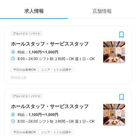
応募履歴
3
3
3
3
 / 
 / 
 / 
 / 
5
5
5
5
求人情報
店舗情報
WEB履歴書
デフィ・ジョルジュマルソー
デフィ・ジョルジュマルソー
デフィ・ジョルジュマルソー
デフィ・ジョルジュマルソー
アルバイト・パート
アルバイト・パート
契約社員
契約社員
ホールスタッフ・サービススタッフ
ホールスタッフ・サービススタッフ
ホールスタッフ・サービススタッフ
調理師・調理スタッフ
スカウト・メルマガ受信設定
アルバイト・パート
ホールスタッフ・サービススタッフ
ヘルプ・お問い合わせフォーム
ホールスタッフ・サービススタッフ
ホールスタッフ・サービススタッフ
ホールスタッフ・サービススタッフ
調理師・調理スタッフ
時給：
1,100円〜1,500円
8:00～24:00 シフト制 ２時間～OK 週１日～OK
掲載をご検討の店舗様へ
時給
時給
月給
月給
1,100円〜1,500円
1,100円〜1,500円
210,000円〜420,000円
210,000円〜420,000円
食べログ求人PRESS
平日のみ勤務OK
シニア・ミドル活躍中
ボーナス・賞与あり
ボーナス・賞与あり
昇給あり
昇給あり
30日以上前
プライバシーポリシー
給与補足
給与補足
試用期間
試用期間
交通費一部支給
交通費一部支給
利用規約
【試用期間】

【試用期間】

アルバイト・パート
6か月

6か月

企業情報
ホールスタッフ・サービススタッフ
勤務時間
勤務時間
【試用期間中の雇用形態】

【試用期間中の雇用形態】

時給：
1,100円〜1,500円
契約社員からのスタートになります。

契約社員からのスタートになります。

8:00～24:00 シフト制 ２時間～OK 週１日～OK
8:00～24:00

8:00～24:00

入社半年後、評価に応じて正社員転換を行ないます。

入社半年後、評価に応じて正社員転換を行ないます。

シフト制

シフト制

大体半年～１年程度で転換される方が多いです。

大体半年～１年程度で転換される方が多いです。

平日のみ勤務OK
シニア・ミドル活躍中
２時間～OK

２時間～OK
