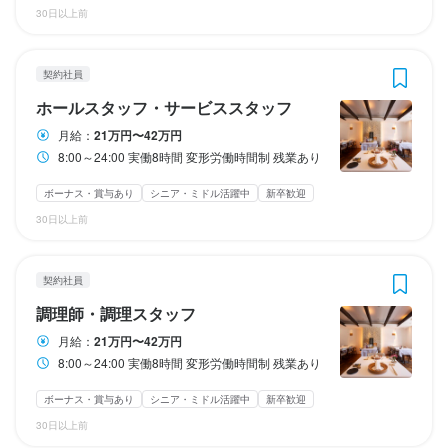
30日以上前
週１日～OK
週１日～OK
※有期雇用契約期間中は昇給・賞与なし
※有期雇用契約期間中は昇給・賞与なし
ランチタイムのみ勤務OK
ランチタイムのみ勤務OK
終電考慮あり
終電考慮あり
ダブルワーク・副業OK
ダブルワーク・副業OK
長期勤務歓迎
長期勤務歓迎
週1日からOK
週1日からOK
週2日からOK
週2日からOK
週4日以上OK
週4日以上OK
シフト制
シフト制
固定残業代
固定残業代
契約社員
固定残業代あり（※超過分別途支給）
固定残業代あり（※超過分別途支給）
ホールスタッフ・サービススタッフ
休日・休暇
休日・休暇
月給：
21万円〜42万円
8:00～24:00 実働8時間 変形労働時間制 残業あり
シフト制
シフト制
勤務時間
勤務時間
ボーナス・賞与あり
シニア・ミドル活躍中
新卒歓迎
平日のみ勤務OK(土日休み)
平日のみ勤務OK(土日休み)
土日祝のみ勤務OK
土日祝のみ勤務OK
8:00～24:00

8:00～24:00

30日以上前
実働8時間

実働8時間

変形労働時間制

変形労働時間制

待遇
待遇
残業あり
残業あり
契約社員
【福利厚生】

【福利厚生】

転勤なし
転勤なし
長期勤務歓迎
長期勤務歓迎
シフト制
シフト制
調理師・調理スタッフ
・交通費支給あり（金額に制限あり）

・交通費支給あり（金額に制限あり）

月給：
21万円〜42万円
・雇用保険

・雇用保険

・労災保険
・労災保険
8:00～24:00 実働8時間 変形労働時間制 残業あり
休日・休暇
休日・休暇
まかない・食事補助あり
まかない・食事補助あり
制服貸与
制服貸与
生産者への訪問研修あり
生産者への訪問研修あり
社員登用制度あり
社員登用制度あり
ボーナス・賞与あり
シニア・ミドル活躍中
新卒歓迎
週休2日制
週休2日制
30日以上前
月8日以上休みあり
月8日以上休みあり
夏季休暇あり
夏季休暇あり
年末年始休暇あり
年末年始休暇あり