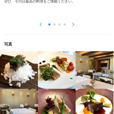
求める人物像
ぜひ、その日最高の料理をご堪能ください。
い
Uターン・Iターン歓迎
Uターン・Iターン歓迎
シニア・ミドル活躍中
シニア・ミドル活躍中
女性活躍中
女性活躍中
ブランクOK
ブランクOK
求める人物像
駅チカ(徒歩5分以内)
駅チカ(徒歩5分以内)
面接1回
面接1回
・美味しい料理とサービスで人を喜ばせたい方

・美味しい料理とサービスで人を喜ばせたい方

・好奇心を持って仕事に取り組める方

・好奇心を持って仕事に取り組める方

・誠実に仕事に取り組める方

仕事内容
仕事内容
・誠実に仕事に取り組める方

・チームで仕事することに意欲的な方
・チームで仕事することに意欲的な方
食器洗い、ドリンクメイキング、料理説明、ワインの提供。

食器洗い、調理補助、

経験に応じて出来ることから始められます。

経験に応じて出来ることから始められます。

写真
実績によりチーフクラス、マネージャークラスへと、

実績によりスーシェフ、シェフへと、

スピード感あるステップアップが可能です。
スピード感あるステップアップが可能です。
店名
デフィ・ジョルジュマルソー
店名
身に付くスキル
身に付くスキル
デフィ・ジョルジュマルソー
勤務地
高級食材の知識
高級食材の知識
ワインの知識
ワインの知識
コーヒーの知識
コーヒーの知識
チーズの知識
チーズの知識
食器の知識
食器の知識
福岡県福岡市中央区西中洲5-28 西中洲Mビル 2階
勤務地
婚礼料理
婚礼料理
サービスマナー
サービスマナー
テーブルマナー
テーブルマナー
店舗運営
店舗運営
福岡県福岡市中央区西中洲5-28 西中洲Mビル 2階
連絡先
求める人物像
求める人物像
092-725-9310
連絡先
092-725-9310
・美味しい料理とサービスで人を喜ばせたい方

・美味しい料理とサービスで人を喜ばせたい方
