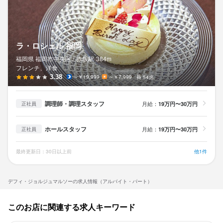
ラ・ロシェル 福岡
福岡県 福岡市中央区 /
赤坂
駅
384m
フレンチ、洋食
3.38
～￥19,999
～￥7,999
54席
調理師・調理スタッフ
月給：
19万円〜30万円
正社員
ホールスタッフ
月給：
19万円〜30万円
正社員
最終更新日：30日以上前
他1件
デフィ・ジョルジュマルソーの求人情報（アルバイト・パート）
このお店に関連する求人キーワード