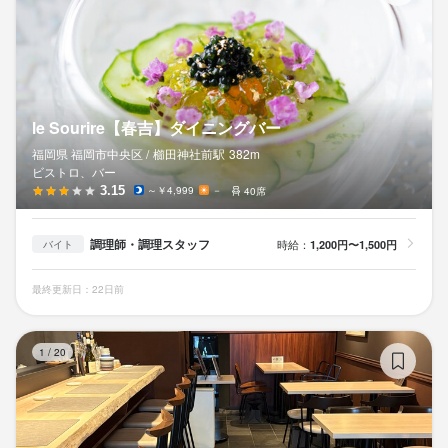
le Sourire【春吉】ダイニングバー
福岡県 福岡市中央区 /
櫛田神社前
駅
382m
ビストロ、バー
3.15
～￥4,999
－
40席
調理師・調理スタッフ
時給：
1,200円〜1,500円
バイト
最終更新日：22日前
ワイ
1
/
20