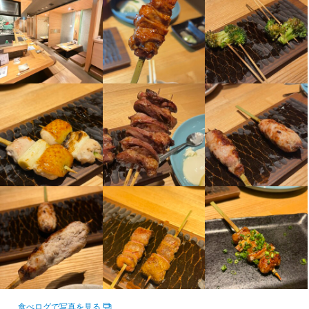
好立地にあります。バス停も近く、県内各地からのアクセスも便
のひとつです。
職場の雰囲気はとてもオープンです。

職場の雰囲気はとてもオープンです。

たの技術と感性を活かしてみませんか？
利です。そのため、地元のお客様だけでなく、出張や観光で訪れ
職場の雰囲気はとてもオープンです。

キッチンとホールの垣根なく意見を出し合い、より良いお店づく
キッチンとホールの垣根なく意見を出し合い、より良いお店づく
る方にも多くご利用いただいています。

キッチンとホールの垣根なく意見を出し合い、より良いお店づく
りを目指しています。また、福岡市内では和食、焼き鳥、イタリ
りを目指しています。また、福岡市内では和食、焼き鳥、イタリ
応募資格
身に付くスキル
りを目指しています。また、福岡市内では和食、焼き鳥、イタリ
アンと複数ジャンルの店舗を運営しているため、和食の料理人だ
アンと複数ジャンルの店舗を運営しているため、和食の料理人だ
交通の便が良く、通勤しやすい環境で働きたい方にもぴったりの
アンと複数ジャンルの店舗を運営しているため、和食の料理人だ
けでなく洋食のシェフとも交流でき、視野を広げられる点も魅力
けでなく洋食のシェフとも交流でき、視野を広げられる点も魅力
歓迎スキル・経験
ワインの知識
日本酒の知識
ウイスキーの知識
リキュール・スピリッツの知識
職場です。お客様だけでなく、スタッフにとっても快適な環境が
けでなく洋食のシェフとも交流でき、視野を広げられる点も魅力
のひとつです。
のひとつです。
魚の知識
店舗運営
メニュー開発
店名
整っています。
飲食業経験者は優遇

のひとつです。
炭火・焼鳥 鶫 中洲川端店
※未経験の方も歓迎します
応募資格
身に付くスキル
身に付くスキル
勤務地
身に付くスキル
福岡県福岡市博多区中洲5-2-3 B1F
包丁さばき
包丁さばき
肉の知識
肉の知識
メニュー開発
魚の知識
メニュー開発
仕入れ・食材の目利き
仕入れ・食材の目利き
歓迎スキル・経験
ワインの知識
日本酒の知識
ウイスキーの知識
リキュール・スピリッツの知識
肉の知識
出店開業ノウハウ
店舗運営
メニュー開発
連絡先
飲食業経験者は優遇

応募資格
応募資格
092-409-4700
※未経験の方も歓迎します
店名
炭火・焼鳥 鶫 中洲川端店
応募資格
必須スキル・経験
歓迎スキル・経験
法人名・事業者名
株式会社 SIGNコーポレーション
歓迎スキル・経験
調理経験者

飲食業経験者は優遇

勤務地
求める人物像
※料理長経験者は優遇します。
※未経験の方も歓迎します
福岡県福岡市博多区中洲5-2-3 B1F
飲食業経験者は優遇

【こんな方におすすめ】

食べログで写真を見る
最終更新日2026/03/03