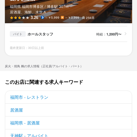
福岡県 福岡市博多区 /
博多
駅
307m
居酒屋、海鮮、水炊き
3.26
～￥5,999
～￥3,999
256席
ホールスタッフ
時給：
1,200円〜
バイト
最終更新日：30日以上前
炭火・焼鳥 鶫の求人情報（正社員/アルバイト・パート）
このお店に関連する求人キーワード
福岡市 - レストラン
居酒屋
福岡県 - 居酒屋
天神駅 - アルバイト