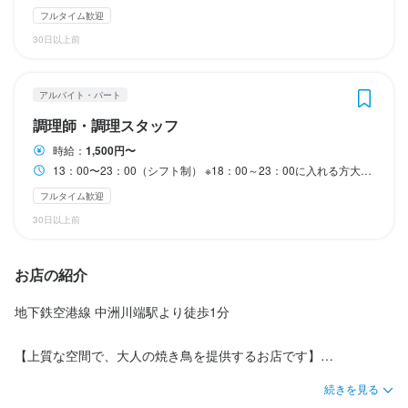
仕事内容
店舗運営全般やホールでの接客など、幅広い業務をお任せしま
・レジ対応、予約管理、配膳などのホール業務

食材の発注から仕込み、調理、キッチン内の衛生管理まで、厨房
食材の発注から仕込み、調理、キッチン内の衛生管理まで、厨房
フルタイム歓迎
未経験者歓迎
駅チカ(徒歩5分以内)
す。

・アルバイトスタッフの指導やシフト管理

業務を幅広く担当していただきます。さらに、新メニューの企画
業務を幅広く担当していただきます。さらに、新メニューの企画
キッチンでの仕込み作業をはじめ、調理全般を担当していただく
30日以上前
まずはホール業務を中心に覚えていただき、少しずつ店舗運営の
・売上や原価の管理

にも関われるため、料理人としての発想力や経験を活かせる仕事
にも関われるため、料理人としての発想力や経験を活かせる仕事
ポジションです。

全体像に慣れていきましょう。

・WebサイトやSNSの更新

です。

です。

仕事内容
アルバイト・パート
これまで飲食店などで調理経験がある方は、入社後すぐに戦力と
ホールでの接客を中心に、お客様へのおもてなしをお任せしま
経験のある方には、売上や原価の管理など、より責任ある仕事も
未経験の方も安心です。研修を通して、接客やおもてなしの基本
当店は、生産者から直接仕入れる天草大王や朝引き鶏など、素材
当店は、生産者から直接仕入れる天草大王や朝引き鶏など、素材
して活躍できます。スキルや実績はしっかり評価し、給与や役職
調理師・調理スタッフ
す。

お任せします。

から丁寧に学べます。

の質に徹底してこだわった大人向けの焼き鳥店です。オープンキ
の質に徹底してこだわった大人向けの焼き鳥店です。オープンキ
などの条件面にも反映します。

時給：
1,500円〜
未経験の方も安心してください。まずは簡単な業務から始め、研
未経験の方も安心してください。基礎から丁寧に指導しますの
目の前のお客様に喜んでもらえる瞬間や感動を、飲食の仕事を通
ッチンのため、お客様の反応を間近で感じながら調理できる点も
ッチンのため、お客様の反応を間近で感じながら調理できる点も
13：00〜23：00（シフト制） ※18：00～23：00に入れる方大歓迎！ ダブルワークOK フルタイム歓迎 ＜ 営業時間 ＞ 月～木／17：00～22：00 金・土・祝前日／17：00～23：00
修を通して丁寧に一から学べます。

で、無理なく成長できます。

してぜひ体験してください。

大きな魅力です。

大きな魅力です。

経験の少ない方は、最初は調理補助などの簡単な作業から始めら
フルタイム歓迎
れます。

アルバイトスタッフのほとんどは未経験からスタートしていま
【具体的な仕事内容】

「人と話すのが好き」「お酒に詳しい」「SNSが得意」など、あ
スタッフ同士が立場に関係なく意見を出し合える、風通しの良い
経験豊富な料理長がしっかりサポートするので、未経験の方や経
30日以上前
まずは身近な業務をしっかり覚えながら、少しずつスキルを身に
す。

・レジ対応、予約管理、配膳などのホール業務

なたの強みを活かせる環境です。

職場づくりを大切にしています。楽しさとやりがいの両方を感じ
験が浅い方も安心してスタートできます。

つけていきましょう。
経験者の方には、より多くの業務をお任せし、責任のある仕事に
・アルバイトスタッフの指導やシフト管理

将来的に管理職を目指したい方も歓迎します。
ながら働けるお店を、私たちと一緒につくっていきましょう。
将来的に管理職を目指したい方も大歓迎です。
お店の紹介
チャレンジしていただきます。

・売上や原価の管理

業務量やスキルに応じて、時給でしっかり還元します。

・WebサイトやSNSの更新

地下鉄空港線 中洲川端駅より徒歩1分　

この仕事のおすすめポイント
この仕事のおすすめポイント
この仕事のおすすめポイント
この仕事のおすすめポイント
【具体的な業務内容】

【ライフスタイルに合わせた柔軟な働き方が可能です】

お客様対応やメニュー開発、販促活動など、あなたの経験や得意
【上質な空間で、大人の焼き鳥を提供するお店です】

当社は現在12店舗を展開しており、そのうち3店舗が福岡エリアに
当社は現在12店舗を展開しており、そのうち3店舗が福岡エリアに
当社は現在12店舗を展開しており、そのうち3店舗が福岡エリアに
・開店準備（店内の清掃、レジ操作、メニュー作成など）

しっかり働きたい方は、仕込みの時間帯からの勤務も可能です。

分野を活かして、

あります。これからも新規出店を予定しており、成長を続ける環
あります。これからも新規出店を予定しており、成長を続ける環
あります。これからも新規出店を予定しており、成長を続ける環
続きを見る
・接客（お客様のご案内や料理・ドリンクの提供）

もちろん、夕方以降の営業時間からの勤務も対応しています。

一緒に魅力あるお店づくりを進めていきましょう。
落ち着いた雰囲気の中で、厳選した食材を使用した焼き鳥を楽し
境の中でチャレンジできる職場です。

境の中でチャレンジできる職場です。

境の中でチャレンジできる職場です。
