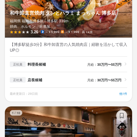
和牛卸直営焼肉 タンとハラミ まっちゃん 博多店
福岡県 福岡市博多区 /
博多
駅
339m
焼肉、ホルモン、居酒屋
3.26
～￥5,999
～￥1,999
14席
【博多駅徒歩3分】和牛卸直営の人気焼肉店｜経験を活かして収入
UP◎
料理長候補
月給：
35万円〜55万円
正社員
店長候補
月給：
30万円〜55万円
正社員
最終更新日：29日前
他1件
平
1
/
10