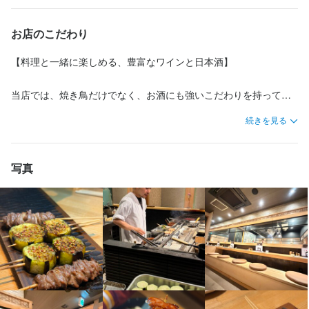
・ドリンク作り

んでいただける、ハイグレードな焼き鳥専門店です。和食店のよ
・レジ対応

退勤時間についても相談できますので、自分のライフスタイルに
うな上品な空間づくりにこだわり、多くのお客様からご支持をい
お店のこだわり
【発想を活かして活躍できる職場】

【発想を活かして活躍できる職場】

【発想を活かして活躍できる職場】

この仕事のおすすめポイント
・電話応対
合わせた柔軟な働き方が可能です。

ただいています。

各店舗の正社員数をあえて少数にしているため、一人ひとりが店
各店舗の正社員数をあえて少数にしているため、一人ひとりが店
各店舗の正社員数をあえて少数にしているため、一人ひとりが店
髪型や髪色は基本的に自由なので、仕事をしながらおしゃれも楽
【料理と一緒に楽しめる、豊富なワインと日本酒】

当社は現在12店舗を展開しており、そのうち3店舗が福岡エリアに
舗運営の中心メンバーとして活躍できます。日々の運営だけでな
舗運営の中心メンバーとして活躍できます。日々の運営だけでな
舗運営の中心メンバーとして活躍できます。日々の運営だけでな
しめます。

店内には、カウンター席のほかに掘りごたつ席や個室も完備。特
あります。これからも新規出店を予定しており、成長を続ける環
く、メニューづくりや企画にも積極的に関われるため、自分のア
く、メニューづくりや企画にも積極的に関われるため、自分のア
く、メニューづくりや企画にも積極的に関われるため、自分のア
この仕事のおすすめポイント
にコの字型のカウンター内には炭焼き場を設けており、調理中も
当店では、焼き鳥だけでなく、お酒にも強いこだわりを持ってい
境の中でチャレンジできる職場です。

イデアを形にするチャンスが豊富です。決められたことをこなす
イデアを形にするチャンスが豊富です。決められたことをこなす
イデアを形にするチャンスが豊富です。決められたことをこなす
お客様の様子を感じながら、臨場感あるサービスを提供できま
ます。店内にはワインセラーを設置し、シャブリやバローロとい
しっかり働きたい方は、仕込みの時間帯から勤務可能です。

だけではなく、自分で考えながらお店をつくりたい方に向いてい
だけではなく、自分で考えながらお店をつくりたい方に向いてい
だけではなく、自分で考えながらお店をつくりたい方に向いてい
続きを見る
す。

った高級ワインから、気軽に楽しめるデイリーワインまで、幅広
もちろん、夕方からの営業時間に合わせた勤務も対応していま
【発想を活かして活躍できる職場】

ます。

ます。

ます。

いラインナップをご用意。ワイン好きのお客様にもご満足いただ
す。

各店舗の正社員数をあえて少数にしているため、一人ひとりが店
食材には、生産者から直送される熊本県産の地鶏「天草大王」を
ける内容です。

舗運営の中心メンバーとして活躍できます。日々の運営だけでな
完全週休2日制で、残業なしの働き方も選べます。

料理の質を高めるための取り組みも欠かしません。

料理の質を高めるための取り組みも欠かしません。

写真
身に付くスキル
はじめとした九州産の地鶏などのこだわりの肉を使用。これらを
退勤時間についても相談できるため、自分のライフスタイルに合
く、メニューづくりや企画にも積極的に関われるため、自分のア
月に8日以上の休みがあるため、仕事とプライベートを両立しなが
他店舗を見て回り、新しい発想や技術を取り入れながら、より良
他店舗を見て回り、新しい発想や技術を取り入れながら、より良
備長炭でじっくり焼き上げることで、素材本来の旨味を最大限に
さらに、焼き鳥との相性を考えて厳選した季節限定の日本酒も取
わせて柔軟に働けます。

包丁さばき
肉の知識
イデアを形にするチャンスが豊富です。決められたことをこなす
ら無理なく働けます。

い一皿を追求しています。試行錯誤を重ねる中で、これまでの経
い一皿を追求しています。試行錯誤を重ねる中で、これまでの経
引き出します。

り揃えており、お酒を楽しみたい大人の方々に愛される空間を提
髪型や髪色は基本自由なので、仕事をしながらおしゃれも楽しめ
だけではなく、自分で考えながらお店をつくりたい方に向いてい
験を活かしつつ、新しい学びや発見を得られる環境です。

験を活かしつつ、新しい学びや発見を得られる環境です。

供しています。

ます。
ます。

職場の雰囲気はとてもオープンです。

また、接待や特別な席にも対応できる個室を備えているため、ビ
応募資格
キッチンとホールの垣根なく意見を出し合い、より良いお店づく
店長や料理長クラスでも完全週休2日制を採用しています。

完全週休2日制で、残業なしの働き方も選べます。

ジネスシーンからファミリー層まで、幅広いお客様にご利用いた
【通いやすさも魅力。アクセス抜群のロケーション】

店長や料理長クラスでも完全週休2日制を採用しています。

りを目指しています。また、福岡市内では和食、焼き鳥、イタリ
月8日以上の休みがあり、仕事だけでなく私生活の時間も大切にし
月に8日以上のお休みがあるため、プライベートの時間を大切にし
必須スキル・経験
だいています。

身に付くスキル
月8日以上の休みがあり、仕事だけでなく私生活の時間も大切にし
アンと複数ジャンルの店舗を運営しているため、和食の料理人だ
ながら働けます。

ながら働けます。

お店は明治通り沿い、地下鉄空港線「中洲川端駅」から徒歩1分の
ながら働けます。

けでなく洋食のシェフとも交流でき、視野を広げられる点も魅力
調理経験者
ワインの知識
日本酒の知識
コーヒーの知識
肉の知識
魚の知識
野菜の知識
本格志向の焼き鳥を、丁寧な接客とともに提供する当店で、あな