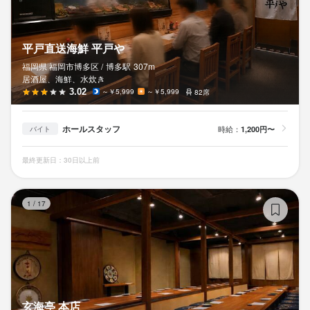
平戸直送海鮮 平戸や
福岡県 福岡市博多区 /
博多
駅
307m
居酒屋、海鮮、水炊き
3.02
～￥5,999
～￥5,999
82席
ホールスタッフ
時給：
1,200円〜
バイト
最終更新日：30日以上前
玄
1
/
17
玄海亭 本店