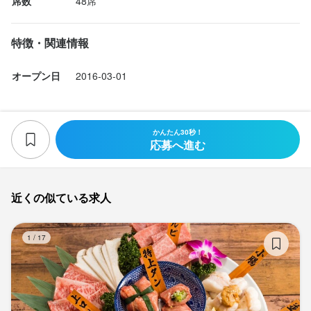
席数
48席
特徴・関連情報
オープン日
2016-03-01
かんたん30秒！
応募へ進む
近くの似ている求人
和
1
/
17