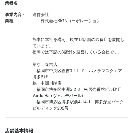
勤務地
法人名・事業者名
業者名
福岡県福岡市博多区中洲5-2-3 B1F
料理の味も非常に高いレベルで安定している。

株式会社 SIGNコーポレーション
連絡先
連絡先
事業内容・
運営会社

特にゴマ鯖！ゴマペーストが抜群に美味い。関東人には食わせる
092-409-4700
092-409-4700
業種
　　株式会社SIGNコーポレーション

べし。

連絡先
092-409-4700
最終更新日2026/03/03
焼き鳥もレベル高い。天草大王はコスト高いけど、その分美味
法人名・事業者名
法人名・事業者名
い。心のこりと白レバ、せせりをいただいてニンマリ。

株式会社 SIGNコーポレーション
株式会社 SIGNコーポレーション
熊本に本社を構え、現在12店舗の飲食店を展開し
法人名・事業者名
ています。

お会計時に鶏スープ出てきてまたニンマリ。いちいち旨い。

株式会社 SIGNコーポレーション
福岡では下記の3店舗を運営している会社です。

最終更新日2026/03/03
最終更新日2026/03/03
菜な　春吉店

会食で好き勝手食べたから単価は高い...
　福岡市中央区春吉3-11-19　パノラマスクエア
最終更新日2026/03/03
博多B1F

鶫　中洲川端店

　福岡市博多区中洲5-2-3　松居壱番館ビルB1F

Verde Bar(ヴェルデバール)

　福岡市博多区博多駅前4-14-1　博多深見パーク
ビルディング202号
店舗基本情報