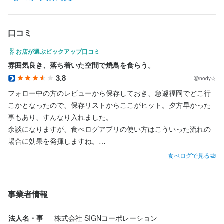
※未経験の方も歓迎します
プライベートと仕事をしっかり両立したい方

連絡先
これから飲食業で活躍したい方

092-409-4700
求める人物像
求める人物像
新しいことにチャレンジしたい方

口コミ
スキルアップしたい方

【こんな方におすすめ】

【こんな方におすすめ】

法人名・事業者名
求める人物像
お店が選ぶピックアップ口コミ
株式会社 SIGNコーポレーション
責任あるポストを目指して活躍したい方

プライベートと仕事をしっかり両立したい方

【こんな方におすすめ】

雰囲気良き、落ち着いた空間で焼鳥を食らう。
これから飲食業で活躍したい方

これから飲食業で活躍したい方

責任あるポストを目指して活躍したい方

3.8
新しいことにチャレンジしたい方

新しいことにチャレンジしたい方

nody☆
これから飲食業で活躍したい方

最終更新日2026/03/03
スキルアップしたい方

スキルアップしたい方

フォロー中の方のレビューから保存しておき、急遽福岡でどこ行
新しいことにチャレンジしたい方

安定した会社運営のもと安心して働きたい方
こかとなったので、保存リストからここがヒット。夕方早かった
スキルアップしたい方

店名
事もあり、すんなり入れました。

炭火・焼鳥 鶫 中洲川端店
余談になりますが、食べログアプリの使い方はこういった流れの
場合に効果を発揮しますね。

勤務地
食べログで見る
福岡県福岡市博多区中洲5-2-3 B1F
お店の雰囲気は良し。あまり広過ぎない店内と、厨房、焼き所を
店名
店名
ぐるっと囲んだカウンターがお洒落な店内。個室はおそらく2部屋
炭火・焼鳥 鶫 中洲川端店
炭火・焼鳥 鶫 中洲川端店
店名
かな？行ってみたいな。

連絡先
事業者情報
炭火・焼鳥 鶫 中洲川端店
092-409-4700
ワイワイな雰囲気じゃなくてお洒落で落ち着いた店内の印象。接
勤務地
勤務地
待にはもってこいの空間。

福岡県福岡市博多区中洲5-2-3 B1F
福岡県福岡市博多区中洲5-2-3 B1F
法人名・事
株式会社 SIGNコーポレーション