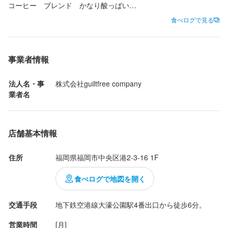
コーヒー　ブレンド　かなり酸っぱい

チーズケーキ、ふにゃっとした味も食感も

食べログで見る
バイトっぽい店員さんの接客が結構残念だったのでリピなし

心なしかその後にオーナー？ぽい熟年女性が来てから接客態度ガ
ラッと変わったのがおもしろかった笑

事業者情報
法人名・事
株式会社guiltfree company
業者名
店舗基本情報
住所
福岡県福岡市中央区港2-3-16 1F
食べログで地図を開く
交通手段
地下鉄空港線大濠公園駅4番出口から徒歩6分。
営業時間
[月]
