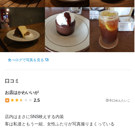
最終更新日2026/01/10
最終更新日2026/01/10
食べログで写真を見る
口コミ
お店はかわいいが
2.5
辛口めんたいこ
店内はまさにSNS映えする内装

客は私達ともう一組、女性ふたりが写真撮りまくっている
