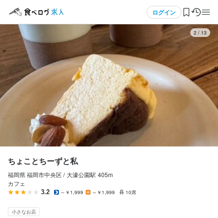
応募画面へ進む
応募画面へ進む
メニュー
ログイン
3
/
13
ちょことちーずと私
ちょことちーずと私
アルバイト・パート
アルバイト・パート
ログイン・無料会員登録
ホールスタッフ・サービススタッフ
ホールスタッフ・サービススタッフ
ホールスタッフ・サービススタッフ
ホールスタッフ・サービススタッフ
食べログ求人TOP
時給
時給
1,060円〜1,260円
1,060円〜1,260円
求人検索
昇給あり
昇給あり
給与前払いOK
扶養内勤務OK
マイページ管理
勤務時間
勤務時間
閲覧履歴
ちょことちーずと私
13:00~18:00【変動あり、融通ききます】
13:00~18:00【変動あり、融通ききます】
福岡県 福岡市中央区 /
大濠公園
駅
405m
気になる求人
ランチタイムのみ勤務OK
ランチタイムのみ勤務OK
ダブルワーク・副業OK
ダブルワーク・副業OK
週1日からOK
週1日からOK
シフト制
シフト制
カフェ
自由シフト制(毎回、時間・曜日を選べる)
自由シフト制(毎回、時間・曜日を選べる)
3.2
～￥1,999
～￥1,999
10席
検索履歴・保存した条件
小さなお店