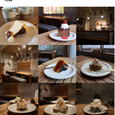
将来的には、店長候補として、売上・コストの数値管理、シフト
将来的には、店長候補として、売上・コストの数値管理、シフト
管理、他のスタッフへの指導・育成などの業務もお任せします。
管理、他のスタッフへの指導・育成などの業務もお任せします。
店名
店名
ちょことちーずと私
ちょことちーずと私
勤務地
勤務地
福岡県福岡市中央区港2-3-16 1F
福岡県福岡市中央区港2-3-16 1F
連絡先
連絡先
036-909-5591
036-909-5591
法人名・事業者名
法人名・事業者名
株式会社guiltfree company
株式会社guiltfree company