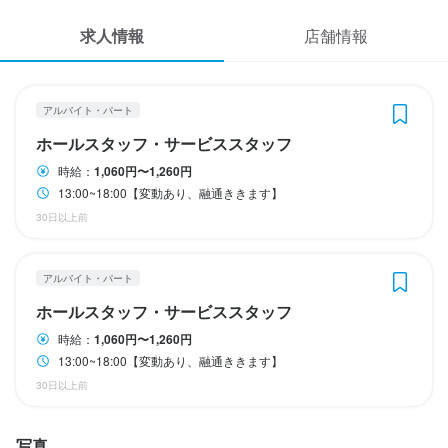
休日・休暇
休日・休暇
応募履歴
求人情報
店舗情報
半月ごとのシフト
半月ごとのシフト
WEB履歴書
スカウト・メルマガ受信設定
アルバイト・パート
待遇
待遇
ホールスタッフ・サービススタッフ
ヘルプ・お問い合わせフォーム
契約期間の定めなし
契約期間の定めなし
時給：
1,060円〜1,260円
社会保険完備
社会保険完備
制服貸与
制服貸与
研修制度あり
研修制度あり
髪型自由
髪型自由
ピアスOK
ピアスOK
13:00~18:00【変動あり、融通ききます】
掲載をご検討の店舗様へ
30日以上前
食べログ求人PRESS
特徴
特徴
プライバシーポリシー
アルバイト・パート
独立希望者歓迎
独立希望者歓迎
駅チカ(徒歩5分以内)
駅チカ(徒歩5分以内)
小さなお店(20席未満)
小さなお店(20席未満)
応募者全員と面接
応募者全員と面接
利用規約
ホールスタッフ・サービススタッフ
企業情報
時給：
1,060円〜1,260円
仕事内容
仕事内容
13:00~18:00【変動あり、融通ききます】
【ホールスタッフ】

【ホールスタッフ】

30日以上前
ご案内、オーダー受付、ドリンク作成、配膳、接客、会計、テー
ご案内、オーダー受付、ドリンク作成、配膳、接客、会計、テー
ブルの片付けなどのホール業務全般をお任せします。

ブルの片付けなどのホール業務全般をお任せします。

写真