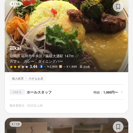
回k
1
/
14
回kai
福岡県 福岡市中央区 /
薬院大通
駅
147m
カフェ、カレー、ダイニングバー
3.44
～￥2,999
～￥1,999
23席
個人経営
小さなお店
ホールスタッフ
時給：
1,060円〜
バイト
最終更新日：30日以上前
ぎ
1
/
13