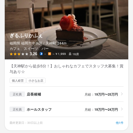
ぎるふりかふぇ
福岡県 福岡市中央区 /
天神
駅
244m
カフェ、スイーツ、バー
3.26
－
～￥1,999
16席
【天神駅から徒歩5分！】おしゃれなカフェでスタッフ大募集！賞
与あり☆
個人経営
小さなお店
店長候補
月給：
19万円〜25万円
正社員
ホールスタッフ
月給：
19万円〜24万円
正社員
最終更新日：30日以上前
他1件