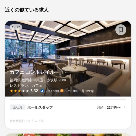
近くの似ている求人
カ
1
/
17
カフェ コントレイル
福岡県 福岡市中央区 /
赤坂
駅
98m
レストラン、カフェ
3.32
～￥4,999
～￥2,999
122席
ホールスタッフ
月給：
22万円〜
正社員
最終更新日：30日以上前