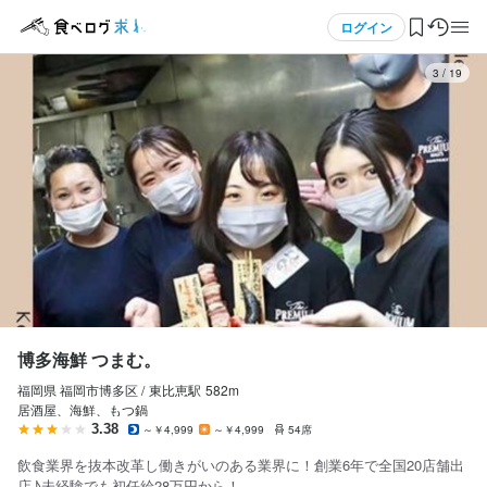
応募画面へ進む
応募画面へ進む
応募画面へ進む
応募画面へ進む
応募画面へ進む
応募画面へ進む
メニュー
ログイン
3
/
19
ログイン・無料会員登録
食べログ求人TOP
求人検索
マイページ管理
閲覧履歴
博多海鮮 つまむ。
福岡県 福岡市博多区 /
東比恵
駅
582m
気になる求人
居酒屋、海鮮、もつ鍋
3.38
～￥4,999
～￥4,999
54席
検索履歴・保存した条件
飲食業界を抜本改革し働きがいのある業界に！創業6年で全国20店舗出
店♪未経験でも初任給28万円から！