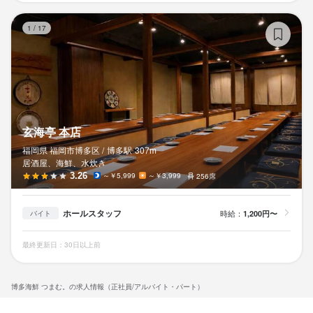
玄
1
/
17
玄海亭 本店
福岡県 福岡市博多区 /
博多
駅
307m
居酒屋、海鮮、水炊き
3.26
～￥5,999
～￥3,999
256席
ホールスタッフ
時給：
1,200円〜
バイト
最終更新日：30日以上前
博多海鮮 つまむ。の求人情報（正社員/アルバイト・パート）