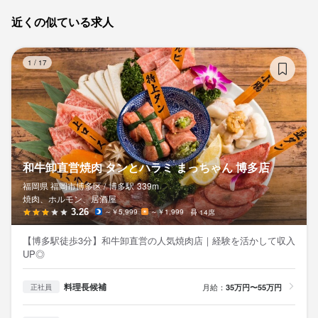
近くの似ている求人
和
1
/
17
和牛卸直営焼肉 タンとハラミ まっちゃん 博多店
福岡県 福岡市博多区 /
博多
駅
339m
焼肉、ホルモン、居酒屋
3.26
～￥5,999
～￥1,999
14席
【博多駅徒歩3分】和牛卸直営の人気焼肉店｜経験を活かして収入
UP◎
料理長候補
月給：
35万円〜55万円
正社員