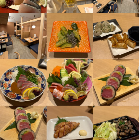
株式会社Key table
株式会社Key table
株式会社Key table
店舗運営
店舗運営
店舗運営
メニュー開発
メニュー開発
メニュー開発
仕入れ・食材の目利き
仕入れ・食材の目利き
仕入れ・食材の目利き
最終更新日2026/08/04
最終更新日2026/08/04
最終更新日2026/08/04
選考の流れ
選考の流れ
選考の流れ
応募後、原則2営業日以内に返信しております。原則2回の面接を
応募後、原則2営業日以内に返信しております。原則2回の面接を
応募後、原則2営業日以内に返信しております。原則2回の面接を
経て内定となります。なお、１次面接はWebでご対応いたします
経て内定となります。なお、１次面接はWebでご対応いたします
経て内定となります。なお、１次面接はWebでご対応いたします
ので、気兼ねなくご相談ください。
ので、気兼ねなくご相談ください。
ので、気兼ねなくご相談ください。
お店の採用担当者からのメッセージ
お店の採用担当者からのメッセージ
お店の採用担当者からのメッセージ
少しでも興味をお持ちでしたら、ぜひお気軽にご応募ください。
少しでも興味をお持ちでしたら、ぜひお気軽にご応募ください。
少しでも興味をお持ちでしたら、ぜひお気軽にご応募ください。
一度、カジュアルにお話しましょう。ご応募を心よりお待ちして
一度、カジュアルにお話しましょう。ご応募を心よりお待ちして
一度、カジュアルにお話しましょう。ご応募を心よりお待ちして
おります。
おります。
おります。