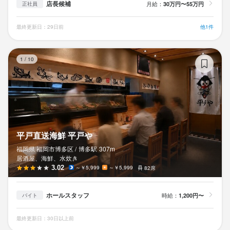
店長候補
月給：
30万円〜55万円
正社員
最終更新日：29日前
他1件
平
1
/
10
平戸直送海鮮 平戸や
福岡県 福岡市博多区 /
博多
駅
307m
居酒屋、海鮮、水炊き
3.02
～￥5,999
～￥5,999
82席
ホールスタッフ
時給：
1,200円〜
バイト
最終更新日：30日以上前