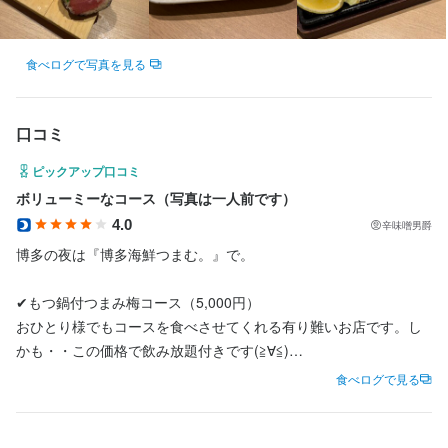
店名
店名
店名
博多海鮮 つまむ。
博多海鮮 つまむ。
博多海鮮 つまむ。
食べログで写真を見る
勤務地
勤務地
勤務地
福岡県福岡市博多区博多駅東3-3-3 新比恵ビル 1F
福岡県福岡市博多区博多駅東3-3-3 新比恵ビル 1F
福岡県福岡市博多区博多駅東3-3-3 新比恵ビル 1F
口コミ
法人名・事業者名
法人名・事業者名
法人名・事業者名
株式会社Key table
株式会社Key table
株式会社Key table
ピックアップ口コミ
ボリューミーなコース（写真は一人前です）
4.0
辛味噌男爵
最終更新日2026/08/04
最終更新日2026/08/04
最終更新日2026/08/04
博多の夜は『博多海鮮つまむ。』で。

✔︎もつ鍋付つまみ梅コース（5,000円）

おひとり様でもコースを食べさせてくれる有り難いお店です。し
かも・・この価格で飲み放題付きです(≧∀≦)

食べログで見る
ʕ•̫͡•ʕ•̫͡•ʔ•̫͡•ʔ•̫͡•ʕ•̫͡•ʔ•̫͡•ʕ•̫͡•ʕ•̫͡•ʔ•̫͡•ʔ•̫͡•ʕ

スタートの小鉢はジャコと梅の大根おろし。これ、美味しい。ご