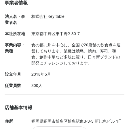
事業者情報
飯にかければ立派は朝ごはんになります。

法人名・事
株式会社Key table
２品目は５種類の刺身やワカメなどの盛り合わせ。一人前とは思
業者名
えないボリューム。あっ、もちろん美味しいですよ。

本社所在地
東京都中野区東中野2-30-7
３品目はチーズたっぷりのシーザーサラダ。隠れている半熟卵と
事業内容・
食の都九州を中心に、全国で20店舗の飲食点を運
カリカリベーコンがたまりません。

業種
営しております。業種は焼鳥、焼肉、寿司、和
食、創作中華など多岐に渡り、日々新ブランドの
揚げ餃子と牛すじ煮込みは、可もなく不可もなく。

開発にチャレンジしております。
設立年月
2018年5月
６品目は茶碗蒸し。このお値段でイクラが載るなんて(*´-`)

従業員数
300人
この時点でお腹いっぱいです。

７品目は和牛もつ鍋...
店舗基本情報
住所
福岡県福岡市博多区博多駅東3-3-3 新比恵ビル 1F