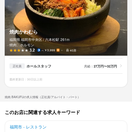
焼肉かわむら
福岡県 福岡市中央区 /
六本松
駅
261m
焼肉、ホルモン
3.2
～￥3,999
－
40席
ホールスタッフ
月給：
27万円〜32万円
正社員
最終更新日：30日以上前
焼肉 BAKUFUの求人情報（正社員/アルバイト・パート）
このお店に関連する求人キーワード
福岡市 - レストラン