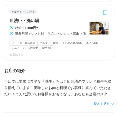
特徴
特徴
るか？」を、スタッフ全員で考え、試して、創り上げていく。

✨業務内容✨

学歴不問
学歴不問
独立希望者歓迎
独立希望者歓迎
フリーター歓迎
フリーター歓迎
シニア・ミドル活躍中
シニア・ミドル活躍中
ブランクOK
ブランクOK
アルバイト・パート
そんなワクワクする毎日があなたを待っています！

そんなワクワクする毎日があなたを待っています！

特徴
￣￣￣￣￣￣￣￣￣￣￣￣￣

そんなワクワクする毎日があなたを待っています！

オープニングスタッフ募集
オープニングスタッフ募集
駅チカ(徒歩5分以内)
駅チカ(徒歩5分以内)
面接1回
面接1回
皿洗い・洗い場
「夕飯の支度までの隙間時間に」 「学校へ行く前のちょっとした
学歴不問
未経験者歓迎
独立希望者歓迎
新卒歓迎
第二新卒歓迎
フリーター歓迎
女性活躍中
ブランクOK
オープニングスタッフ募集
時給：
1,500円〜
お小遣い稼ぎに」 「本業の前のウォーミングアップに」

駅チカ(徒歩5分以内)
スタッフの平均年齢20代
仕事内容
仕事内容
勤務形態：シフト制 ・半月ごとのシフト提出 ・週2日～勤務OK ・週5日勤務希望も歓迎！
╋━▼焼肉BAKUFUで働く3つの魅力━━

╋━▼焼肉BAKUFUで働く3つの魅力━━

お客様がいらっしゃる前の、静かな店内でのお仕事です。 

╋━▼焼肉BAKUFUで働く3つの魅力━━

仕事内容

仕事内容

ボーナス・賞与あり
フルタイム歓迎
平日のみ勤務OK
ネイルOK
シニア・ミドル活躍中
新卒歓迎
仕事内容
まだ生まれたばかりの新しい焼肉店！

まだ生まれたばかりの新しい焼肉店！

✅自信を持っておすすめできる「本物の食材」

✅自信を持っておすすめできる「本物の食材」

「焼肉BAKUFU」の店内をピカピカに磨き上げ、お客様を迎える
✅自信を持っておすすめできる「本物の食材」

30日以上前
オープンから1年。福岡の街で愛されるお店へと成長中の「焼肉B
最高の舞台を整えてください。

だからこそ、決まりきったマニュアルや厳しい上下関係はありま
だからこそ、決まりきったマニュアルや厳しい上下関係はありま
私たちが提供するのは、熊本県菊池市の豊かな自然が生んだ希少
私たちが提供するのは、熊本県菊池市の豊かな自然が生んだ希少
AKUFU」では、店舗運営のコアメンバーとして活躍してくれる新
私たちが提供するのは、熊本県菊池市の豊かな自然が生んだ希少
せん！

せん！

な「誠牛（まことぎゅう）」をはじめとする国産黒毛和牛。

な「誠牛（まことぎゅう）」をはじめとする国産黒毛和牛。

お店の紹介
しい仲間を募集しています！

難しい機械操作や、重たいものを運ぶ重労働はありません！

な「誠牛（まことぎゅう）」をはじめとする国産黒毛和牛。

当店では非常に希少な『誠牛』をはじめ各地のブランド和牛を取
「どうすればお客様が喜ぶか？」「どうすればもっと楽しく働け
「どうすればお客様が喜ぶか？」「どうすればもっと楽しく働け
香りや旨味が際立つこのお肉は、自信を持ってお客様におすすめ
香りや旨味が際立つこのお肉は、自信を持ってお客様におすすめ
￣￣￣￣￣￣￣￣￣￣￣￣￣

香りや旨味が際立つこのお肉は、自信を持ってお客様におすすめ
り揃えています！美味しいお肉と料理でお客様に喜んでいただき
るか？」を、スタッフ全員で考え、試して、創り上げていく。

るか？」を、スタッフ全員で考え、試して、創り上げていく。

できる逸品です！

できる逸品です！

╋━▼▼こんな方にピッタリ！ ━━

✅ホール・床の清掃

できる逸品です！

たい！そんな思いでお客様をおもてなし。あなたも当店のスタッ
掃除機・モップ掛け: ホール全体や廊下の床を掃除します。油汚れ
フとしてお客様に最高の料理、サービスを提供してみませんか？
そんなワクワクする毎日があなたを待っています！

そんなワクワクする毎日があなたを待っています！

また、近江牛の赤身など、部位ごとの最適な食べ方や、甘み・香
また、近江牛の赤身など、部位ごとの最適な食べ方や、甘み・香
✅SNSを日常的に使いこなしている

続きを見る
が残らないよう、丁寧に拭き上げ清潔な状態にします。

また、近江牛の赤身など、部位ごとの最適な食べ方や、甘み・香
り・食感の三拍子揃ったお米にも拘っています。

り・食感の三拍子揃ったお米にも拘っています。

✅マーケティングに興味がある！

り・食感の三拍子揃ったお米にも拘っています。

╋━━━▼▼ Good point━━━━━

╋━━━▼▼ Good point━━━━━

✅自分のアイデアを形にしたい！

換気・空間リセット: 店内の空気を入れ替え、前日の営業の匂いを