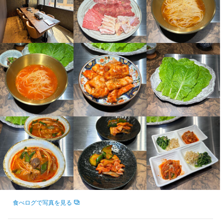
ます。

モノのホスピタリティを磨くことができる環境です。

です。

です。

モノのホスピタリティを磨くことができる環境です！

モノのホスピタリティを磨くことができる環境です！

✅簡単な準備補助

⭐売上のチェック

醤油やタレの容器への補充など、簡単な準備をお願いする場合が
━━━━━━━━━━━━━━━━━━━

部位ごとの繊維を見極めるカッティング、それぞれの肉質を最大
部位ごとの繊維を見極めるカッティング、それぞれの肉質を最大
━━━━━━━━━━━━━━━━━━━

━━━━━━━━━━━━━━━━━━━

その日の売上や、備品の購入に使うお金の管理を行います。

あります。（調理業務はありません）

限に引き出す味付けなど、ここでは「肉を扱う本質の技術」が求
限に引き出す味付けなど、ここでは「肉を扱う本質の技術」が求
められ、そして磨かれます。

められ、そして磨かれます。

⭐在庫の管理

✨業務内容✨

✨業務内容✨

✨業務内容✨

お肉やドリンクの残りをチェックして、足りないものを注文しま
✨ここがポイント✨

￣￣￣￣￣￣￣￣￣￣￣

洗練された空間で、食材と向き合い、お客様を唸らせる仕事をし
洗練された空間で、食材と向き合い、お客様を唸らせる仕事をし
￣￣￣￣￣￣￣￣￣￣￣

￣￣￣￣￣￣￣￣￣￣￣

す。

━━━━━━━━━━━━

✅接客・オーダーテイク

ませんか？

ませんか？

✅接客・オーダーテイク

✅接客・オーダーテイク

⭐誰とも話さず、黙々と集中できる 開店前なのでお客様はいませ
お出迎え・ご案内: お客様を個室へスマートにエスコートします。

お出迎え・ご案内: お客様をスマートにエスコートします。

お出迎え・ご案内: お客様をスマートにエスコートします。

━━━━━━━━━━━━━━━━

ん。自分のペースで、決められた場所を綺麗にする作業に没頭で
一流の食材に触れ続けたい料理人の方、お待ちしています。

一流の食材に触れ続けたい料理人の方、お待ちしています。

きます。

接待や記念日など、ご利用シーンに合わせたトーンや表情での挨
接待や記念日など、ご利用シーンに合わせたトーンや表情での挨
接待や記念日など、ご利用シーンに合わせたトーンや表情での挨
◎ここがポイント！◎

拶が、特別な時間の始まりを告げます。

￣￣￣￣￣￣￣￣￣￣￣

￣￣￣￣￣￣￣￣￣￣￣

拶が、特別な時間の始まりを告げます。

拶が、特別な時間の始まりを告げます。

⭐たった2時間で終了 17時の開店と同時に業務終了。残業は基本的
SNSのセンスが仕事になる！ 自分の投稿を見てお客様が来た時の
にありません。午後の時間を有効活用できます。

メニューのご提案: タブレット任せにするのではなく、その日のお
✅料理提供・プレゼンテーション

✅料理提供・プレゼンテーション

喜びは格別です。

すすめやお客様の好みをヒアリングし、最高のコースやアラカル
✨業務内容✨

✨業務内容✨

「誠牛」や和牛の解説: 「この部位は、さっと炙る程度のレアがお
「誠牛」や和牛の解説: 「この部位は、さっと炙る程度のレアがお
⭐運動不足の解消にも 適度に体を動かすお仕事なので、デスクワ
トをご提案します。

￣￣￣￣￣￣￣￣￣￣￣

￣￣￣￣￣￣￣￣￣￣￣

すすめです」など、お肉の産地や特徴、一番美味しい焼き加減を
すすめです」など、お肉の産地や特徴、一番美味しい焼き加減を
「お店を動かす」経験ができる！ 将来マーケティング職に就きた
ークの副業や、日頃の運動不足解消にもぴったりです。

✅肉の仕込み・カット

✅肉の仕込み・カット

お客様にお伝えします。

お客様にお伝えします。

い方や、自分でビジネスをしてみたい方に最適な環境です。

食べログで写真を見る
✅料理提供・プレゼンテーション

・ブロック肉の脂やスジを取り除く磨き（掃除）作業

・ブロック肉の脂やスジを取り除く磨き（掃除）作業

⭐オープンしたばかりで元々の環境が清潔で整理されています。汚
「誠牛」や和牛の解説: 「この部位は、さっと炙る程度のレアがお
・部位ごとの特徴に合わせた手切り（スライス、隠し包丁）

・部位ごとの特徴に合わせた手切り（スライス、隠し包丁）

お酒とのペアリング: お肉の旨味を引き立てるワインのセレクトな
お酒とのペアリング: お肉の旨味を引き立てるワインのセレクトな