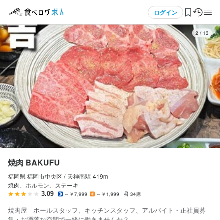
応募画面へ進む
応募画面へ進む
応募画面へ進む
応募画面へ進む
応募画面へ進む
応募画面へ進む
応募画面へ進む
メニュー
ログイン
3
/
13
ログイン・無料会員登録
食べログ求人TOP
求人検索
マイページ管理
閲覧履歴
焼肉 BAKUFU
福岡県 福岡市中央区 /
天神南
駅
419m
気になる求人
焼肉、ホルモン、ステーキ
3.09
～￥7,999
～￥1,999
34席
検索履歴・保存した条件
焼肉屋 ホールスタッフ、キッチンスタッフ、アルバイト・正社員募
集・お洒落な空間で一緒に働きませんか？