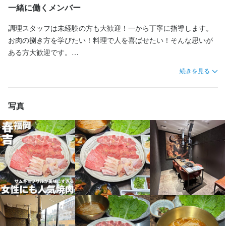
━━━━━━━━━━━━━━━━━━━

━━━━━━━━━━━━━━━━━━━

一緒に働くメンバー
✅店舗運営にも携わってみたい！

リセットします。

━━━━━━━━━━━━━━━━━━━

✅調理経験者：月給35万～40万の好待遇！

✅調理経験者：月給35万～40万の好待遇！

✅お客様が増えたことによる増員募集！

✅お客様が増えたことによる増員募集！

調理スタッフは未経験の方も大歓迎！一から丁寧に指導します。
✅希少な銘酒とペアリングの知識が深まる

✅希少な銘酒とペアリングの知識が深まる

━━━━━━━━━━━━━━━━╋

✅希少な銘酒とペアリングの知識が深まる

✅焼肉店かつコース料理がメインなのでオペレーション◎

✅焼肉店かつコース料理がメインなのでオペレーション◎

お肉の捌き方を学びたい！料理で人を喜ばせたい！そんな思いが
お肉の味を引き立てるドリンクのラインナップも当店の自慢で
お肉の味を引き立てるドリンクのラインナップも当店の自慢で
✅テーブル・個室のセッティング

お肉の味を引き立てるドリンクのラインナップも当店の自慢！

✅天神からも好アクセス！

✅天神からも好アクセス！

ある方大歓迎です。

す。

す。

ロースター（焼き台）周りの拭き上げ: 焼肉店の命であるテーブル
また、ホールスタッフは笑顔で明るく元気に接客できる方を募集
✨業務内容 ✨

周りをピカピカに磨き上げます。ステンレス部分の指紋や汚れを
レアなウイスキーや焼酎、選び抜かれたワインなど、他ではなか
続きを見る
━━━━━━━━━━━━━━━━╋

━━━━━━━━━━━━━━━━╋

中！基本的なマナーから学ぶことができるため、ホールスタッフ
レアなウイスキーや焼酎、選び抜かれたワインなど、他ではなか
レアなウイスキーや焼酎、選び抜かれたワインなど、他ではなか
━━━━━━━━━━━━━━━━

拭き取り、輝かせます。

なかお目にかかれない銘柄も扱っています。 

として着実に成長していくことができます。
なかお目にかかれない銘柄も扱っています。 

なかお目にかかれない銘柄も扱っています。 

写真
⭐SNSでのファンづくり SNSの更新。

備品のセット: お箸、おしぼり、メニュー表などを、定位置に美し
お酒の知識がない方でも大丈夫。働きながら自然と知識が深ま
✨焼肉BAKUFUとは✨

✨焼肉BAKUFUとは✨

お酒の知識がない方でも大丈夫。働きながら自然と知識が深ま
お酒の知識がない方でも大丈夫。働きながら自然と知識が深ま
「どうすればお店を知ってもらえるか？」を考え、お店の魅力を
く並べます。個室の座布団やクッションの整頓も行います。

り、お客様に最適な一杯を提案できるようになります。

￣￣￣￣￣￣￣￣￣￣￣

￣￣￣￣￣￣￣￣￣￣￣

り、お客様に最適な一杯を提案できるようになります！

り、お客様に最適な一杯を提案できるようになります！

発信します。

2024年に中央区春吉町に新規オープンした焼肉店「BAKUFU」に
2024年に中央区春吉町に新規オープンした焼肉店「BAKUFU」に
━━━━━━━━━━━━━━━━━━━

てキッチンにて調理をお願い致します。

てキッチンにて調理をお願い致します。

━━━━━━━━━━━━━━━━━━━

━━━━━━━━━━━━━━━━━━━

⭐お店でのおもてなし

✅エントランス・トイレのチェック

お客様のご案内、お肉の提供、お会計など。明るい笑顔でファン
入り口の掃き掃除: お店の顔である玄関を綺麗にします。

✅「BAKUFU」だからこそできる、丁寧な接客

焼肉 BAKUFUは、熊本県菊池市の特別な環境で育った、香り高く
焼肉 BAKUFUは、熊本県菊池市の特別な環境で育った、香り高く
✅「BAKUFU」だからこそできる、丁寧な接客

✅「BAKUFU」だからこそできる、丁寧な接客

を増やしてください。

騒がしい居酒屋とは異なり、落ち着いた雰囲気の中で、一組一組
旨味の濃い希少な「誠牛」。そして、繊細な味わいの「近江牛」
旨味の濃い希少な「誠牛」。そして、繊細な味わいの「近江牛」
騒がしい居酒屋とは異なり、落ち着いた雰囲気の中で、一組一組
騒がしい居酒屋とは異なり、落ち着いた雰囲気の中で、一組一組
トイレ清掃: 鏡の拭き上げ、洗面台の水滴除去、アメニティの補充
のお客様と向き合うことができます。

赤身。

赤身。

のお客様と向き合うことができます。

のお客様と向き合うことができます。

⭐ピカピカな空間づくり

など、ホテルライクな清潔さを保ちます。

開店前の準備やテーブル掃除など、居心地の良いお店をキープし
記念日のサプライズ演出や、接待での細やかな気配りなど、一生
私たちが扱うのは、独自のルートで仕入れる最高峰の和牛ばかり
私たちが扱うのは、独自のルートで仕入れる最高峰の和牛ばかり
記念日のサプライズ演出や、接待での細やかな気配りなど、一生
記念日のサプライズ演出や、接待での細やかな気配りなど、一生