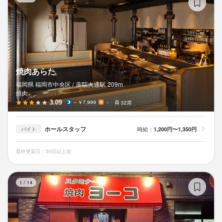
お気軽にお問い合わせください！
勤務地
勤務地
福岡県福岡市中央区春吉3-12-26 JOJOビル　2F
福岡県福岡市中央区春吉3-12-26 JOJOビル　2F
連絡先
連絡先
092-753-5735
092-753-5735
焼肉あらた
店名
焼肉 BAKUFU
法人名・事業者名
法人名・事業者名
福岡県 福岡市中央区 /
薬院大通
駅
209m
焼肉
株式会社confront
株式会社confront
3.09
～￥7,999
－
32席
勤務地
福岡県福岡市中央区春吉3-12-26 JOJOビル　2F
最終更新日2026/05/18
最終更新日2026/05/09
ホールスタッフ
時給：
1,200円〜1,350円
バイト
連絡先
最終更新日：30日以上前
092-753-5735
焼
法人名・事業者名
1
/
14
株式会社confront