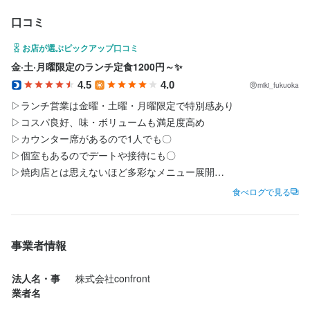
「接客だけ」のお仕事とは異なり「自分で発信して、お客様を呼
い場所を掃除するストレスは少ない環境です。

すすめです」など、お肉の産地や特徴、一番美味しい焼き加減を
・提供直前の味付け（もみダレ等の調味）

・提供直前の味付け（もみダレ等の調味）

ど食事全体の流れをコーディネートします。

ど食事全体の流れをコーディネートします。

口コミ
び、売上を確認する」という、お店を動かす一連の流れを経験で
━━━━━━━━━━━━

お客様にお伝えします。

きます。

✅一品料理の調理

✅一品料理の調理

お店が選ぶピックアップ口コミ
✅ドリンク作成・バー業務

✅ドリンク作成・バー業務

お酒とのペアリング: お肉の旨味を引き立てるワインのセレクトな
・キムチ、ナムル、サラダなどの前菜盛り付け

・キムチ、ナムル、サラダなどの前菜盛り付け

レアなウイスキーや焼酎、ワインの管理および提供を行います。

レアなウイスキーや焼酎、ワインの管理および提供を行います。

金·土·月曜限定のランチ定食1200円～✨️
SNSが好きな方なら、自分の投稿を見て来店してくれたお客様の
✨焼肉BAKUFUとは✨

ど食事全体の流れをコーディネートします。

・スープ、クッパ、冷麺などの加熱調理

・スープ、クッパ、冷麺などの加熱調理

4.5
4.0
miki_fukuoka
姿を直接見られることが、大きな達成感に繋がります。

￣￣￣￣￣￣￣￣￣￣￣

ハイボールやカクテルなど、美しい見た目と正確な味で作る技術
ハイボールやカクテルなど、美しい見た目と正確な味で作る技術
▷ランチ営業は金曜・土曜・月曜限定で特別感あり

2024年に中央区春吉町に新規オープンした焼肉店「BAKUFU」。

✅ドリンク作成・バー業務

✅ご飯ものの炊飯・盛り付け

✅ご飯ものの炊飯・盛り付け

も身につきます。

も身につきます。

▷コスパ良好、味・ボリュームも満足度高め

レアなウイスキーや焼酎、ワインの管理および提供を行います。

・盛り付け・提供

・盛り付け・提供

▷カウンター席があるので1人でも〇

焼肉 BAKUFUは、熊本県菊池市の特別な環境で育った、香り高く
・「誠牛」などのブランド牛を、高級感ある見た目に美しく盛り
・「誠牛」などのブランド牛を、高級感ある見た目に美しく盛り
￣￣￣￣￣￣￣￣￣￣￣

￣￣￣￣￣￣￣￣￣￣￣

▷個室もあるのでデートや接待にも〇

旨味の濃い希少な「誠牛」。そして、繊細な味わいの「近江牛」
ハイボールやカクテルなど、美しい見た目と正確な味で作る技術
付ける

付ける

身に付くスキル
▷焼肉店とは思えないほど多彩なメニュー展開

赤身。

も身につきます。

・薬味や付け合わせの準備

・薬味や付け合わせの準備

▷落ち着いた店内でゆったりとしたランチ

食べログで見る
ワインの知識
サービスマナー
店舗運営
メニュー開発
✨運営企業「株式会社confront」✨

✨運営企業「株式会社confront」✨

・

私たちが扱うのは、独自のルートで仕入れる最高峰の和牛ばかり
✅店舗運営・管理（正社員としての業務）

✅衛生管理・その他

✅衛生管理・その他

￣￣￣￣￣￣￣￣￣￣￣￣￣￣￣￣￣￣

￣￣￣￣￣￣￣￣￣￣￣￣￣￣￣￣￣￣

・

です。

予約管理: 電話やWEBからの予約状況を確認し、スムーズな席配
・厨房内の清掃、食材の鮮度管理、発注業務

・厨房内の清掃、食材の鮮度管理、発注業務

焼肉BAKUFUを展開するのは、飲食店などの内装工事を設計やデ
焼肉BAKUFUを展開するのは、飲食店などの内装工事を設計やデ
春吉の「焼肉 BAKUFU」さんでランチをいただきました。お店は
置を計画します。

応募資格
事業者情報
・洗い場

・洗い場

ザインから手掛ける「株式会社confront」。

ザインから手掛ける「株式会社confront」。

ビルの2階にあり、落ち着いた雰囲気で、スタッフの方も丁寧な対
記念日や特別な日にもご利用いただく機会の多いお店です。

応でした。

必須スキル・経験
空間美化: 個室や店内の清掃を徹底し、凛とした空気を保ちます。

法人名・事
株式会社confront
￣￣￣￣￣￣￣￣￣￣￣

￣￣￣￣￣￣￣￣￣￣￣

長年飲食店の内装工事を手掛けてきたからこその働きやすい環境
長年飲食店の内装工事を手掛けてきたからこその働きやすい環境
・

ぜひお客様に喜んでもらえる環境を一緒の創っていただけると幸
業者名
コミュニケーション能力
飲食店での調理経験
飲食店での接客経験
とお客様に楽しんでいただける店舗内装になっております。

とお客様に楽しんでいただける店舗内装になっております。

焼肉BAKUFUさんといえば、いろんな著名人の方も通われる程の
いです。

またアルバイトスタッフの育成やシフト管理、メニューの企画な