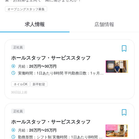
応募履歴
オープニングスタッフ募集
WEB履歴書
焼肉 BAKUFU
焼肉 BAKUFU
焼肉 BAKUFU
焼肉 BAKUFU
焼肉 BAKUFU
焼肉 BAKUFU
焼肉 BAKUFU
求人情報
店舗情報
正社員
正社員
正社員
正社員
アルバイト・パート
アルバイト・パート
アルバイト・パート
ホールスタッフ・サービススタッフ
ホールスタッフ・サービススタッフ
調理師・調理スタッフ
調理師・調理スタッフ
ホールスタッフ・サービススタッフ
ホールスタッフ・サービススタッフ
皿洗い・洗い場
スカウト・メルマガ受信設定
ヘルプ・お問い合わせフォーム
正社員
ホールスタッフ・サービススタッフ
ホールスタッフ・サービススタッフ
調理師・調理スタッフ
調理師・調理スタッフ
ホールスタッフ・サービススタッフ
ホールスタッフ・サービススタッフ
皿洗い・洗い場
ホールスタッフ・サービススタッフ
掲載をご検討の店舗様へ
月給
月給
月給
月給
時給
時給
時給
201,000円〜300,000円
200,000円〜250,000円
400,000円〜
400,000円〜
1,250円〜
1,250円〜
1,500円〜
月給：
20万円〜30万円
食べログ求人PRESS
実働時間：1日あたり8時間 平均勤務日数：1ヶ月あたり20日 〜 23日 11:00～翌1:00（シフト二交代制）
昇給あり
昇給あり
昇給あり
昇給あり
昇給あり
昇給あり
ボーナス・賞与あり
交通費支給
交通費支給
交通費支給
交通費支給
昇給あり
プライバシーポリシー
ネイルOK
新卒歓迎
試用期間
試用期間
試用期間
試用期間
給与補足
給与補足
利用規約
30日以上前
勤務時間
試用・研修期間：3ヶ月

試用・研修期間：3ヶ月

試用・研修期間：3ヶ月

試用・研修期間：3ヶ月

時給 1250円 〜

時給 1250円 〜

試用・研修期間の条件：本採用と同じ
試用・研修期間の条件：本採用と同じ

試用・研修期間の条件：本採用と同じ
試用・研修期間の条件：本採用と同じ
※交通費の支給はありません。
※交通費の支給はありません。
企業情報
勤務形態：シフト制

試用期間中は契約社員となります。
正社員
給与補足
給与補足
給与補足
ホールスタッフ・サービススタッフ
給与補足
基本給：月給 20万1000円 〜 30万円
月給 40万円 〜

月給 40万円 〜

・半月ごとのシフト提出

勤務時間
勤務時間
月給 20万円 〜 25万円

基本給：月給 40万円 〜

基本給：月給 40万円 〜

月給：
20万円〜25万円
・週2日～勤務OK

基本給：月給 20万円 〜 25万円

・週5日勤務希望も歓迎！
勤務形態：シフト制 実働時間：1日あたり8時間 平均勤務日数：1ヶ月あたり20日 〜 23日 11:00～翌1:00（シフト二交代制） 休憩あり
17：00～翌1：00（シフト制）

17：00～翌1：00（シフト制）
