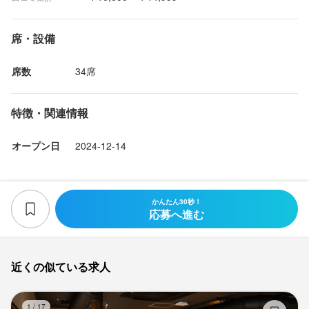
連絡先
法人名・事業者名
明るく、元気に接客をしていただける方大歓迎！
092-753-5735
勤務地
勤務地
株式会社confront
席・設備
福岡県福岡市中央区春吉3-12-26 JOJOビル　2F
福岡県福岡市中央区春吉3-12-26 JOJOビル　2F
選考の流れ
選考の流れ
法人名・事業者名
席数
34席
株式会社confront
応募後こちらから連絡させていただきます。

応募後こちらから連絡させていただきます。

最終更新日2026/05/09
連絡先
連絡先
求める人物像
092-753-5735
092-753-5735
転職や就職など不安も大きいかと思います。気になる点や不明点
転職や就職など不安も大きいかと思います。気になる点や不明点
・明るく接客のできる方

など確認の連絡やお問い合わせなども大歓迎です！
など確認の連絡やお問い合わせなども大歓迎です！
特徴・関連情報
・飲食店でのホール経験のある方（必須ではございません）

最終更新日2026/07/02
法人名・事業者名
法人名・事業者名
・飲食店未経験の方も大歓迎！丁寧に教えます！
株式会社confront
株式会社confront
オープン日
2024-12-14
お店の採用担当者からのメッセージ
お店の採用担当者からのメッセージ
お気軽にお問い合わせください！
お気軽にお問い合わせください！
選考の流れ
最終更新日2026/05/18
最終更新日2026/05/09
かんたん30秒！
応募へ進む
応募後こちらから連絡させていただきます。

転職や就職など不安も大きいかと思います。気になる点や不明点
など確認の連絡やお問い合わせなども大歓迎です！
近くの似ている求人
店名
店名
焼肉 BAKUFU
焼肉 BAKUFU
お店の採用担当者からのメッセージ
焼
1
/
17