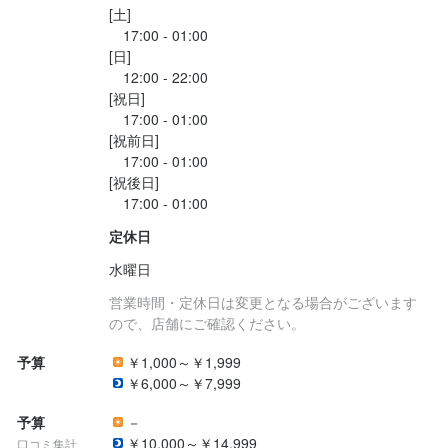
プと安定を兼ね備えた環境で働くことが可能です。

身に付くスキル
身に付くスキル
[土]

など確認の連絡やお問い合わせなども大歓迎です！
コミュニケーション能力
コミュニケーション能力
飲食店での調理経験
飲食店での調理経験
飲食店での接客経験
飲食店での接客経験
　17:00 - 01:00

求める人物像
盛り付け技術
盛り付け技術
高級食材の知識
高級食材の知識
ワインの知識
ワインの知識
肉の知識
肉の知識
店舗運営
店舗運営
￣￣￣￣￣￣￣￣￣￣￣￣￣￣￣￣￣￣
[日]

メニュー開発
メニュー開発
　12:00 - 22:00

お店の採用担当者からのメッセージ
[祝日]

求める人物像
求める人物像
　17:00 - 01:00

お気軽にお問い合わせください！
身に付くスキル
応募資格
応募資格
[祝前日]

選考の流れ
・笑顔で明るくお客様を迎えられる方

・笑顔で明るくお客様を迎えられる方

ワインの知識
サービスマナー
店舗運営
メニュー開発
　17:00 - 01:00

必須スキル・経験
必須スキル・経験
・チームで仕事をすることに意欲的な方
・チームで仕事をすることに意欲的な方
[祝後日]

面接１回にて合否の判断をさせていただきます。
飲食店での調理経験
飲食店での調理経験
応募資格
定休日
歓迎スキル・経験
歓迎スキル・経験
店名
選考の流れ
選考の流れ
水曜日
必須スキル・経験
焼肉 BAKUFU
飲食店での調理経験
飲食店での調理経験
調理師免許
調理師免許
面接１回にて合否の判断をさせていただきます。
面接１回にて合否の判断をさせていただきます。
営業時間・定休日は変更となる場合がございます
コミュニケーション能力
飲食店での調理経験
飲食店での接客経験
店名
ので、店舗にご確認ください。
勤務地
・明るく接客のできる方

焼肉 BAKUFU
福岡県福岡市中央区春吉3-12-26 JOJOビル　2F
・飲食店でのホール経験のある方（必須ではございません）

予算
￥1,000～￥1,999
求める人物像
求める人物像
・飲食店未経験の方も大歓迎！丁寧に教えます！
￥6,000～￥7,999
勤務地
連絡先
・焼肉店での調理経験がある方

・焼肉店での調理経験がある方

福岡県福岡市中央区春吉3-12-26 JOJOビル　2F
歓迎スキル・経験
店名
店名
092-753-5735
予算
－
・コース料理の構成・盛り付けまで出来る方

・コース料理の構成・盛り付けまで出来る方

焼肉 BAKUFU
焼肉 BAKUFU
￥10,000～￥14,999
口コミ集計
コミュニケーション能力
飲食店での調理経験
飲食店での接客経験
調理師免許