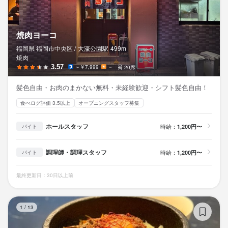
最終更新日2026/05/18
焼肉ヨーコ
福岡県 福岡市中央区 /
大濠公園
駅
499m
焼肉
3.57
～￥7,999
－
20席
髪色自由・お肉のまかない無料・未経験歓迎・シフト髪色自由！
食べログ評価 3.5以上
オープニングスタッフ募集
ホールスタッフ
時給：
1,200円〜
バイト
調理師・調理スタッフ
時給：
1,200円〜
バイト
最終更新日：30日以上前
焼
1
/
13