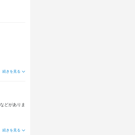
り付け・皿洗
ます。
続きを見る
などがありま
でのキャリア
、ポジション
続きを見る