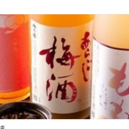
応募画面へ進む
 基山店
・調理スタッフ
・調理スタッフ
0,000円〜350,000円
あり
昇給あり
給与手渡しOK
時）

K！
間
山店

