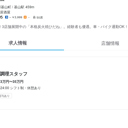
休憩あり
基山町 /
基山
駅
459m
居酒屋
05
～￥3,999
－
50席
！3店舗展開中の「本格炭火焼ひだね」。経験者も優遇。車・バイク通勤OK！
休暇
求人情報
店舗情報


調理スタッフ
OK

23万円〜35万円
かない付き！
0～24:00 シフト制・休憩あり
補助あり
社会保険完備
制服貸与
車通勤OK
バイク通勤OK
賞与あり