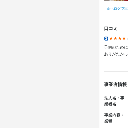
食べログで写
口コミ
店名
ひだね 基山
子供のために
勤務地
ありがたかっ
佐賀県三養基
法人名・事
株式会社ひ
事業者情報
最終更新日2026/
法人名・事
業者名
事業内容・
業種