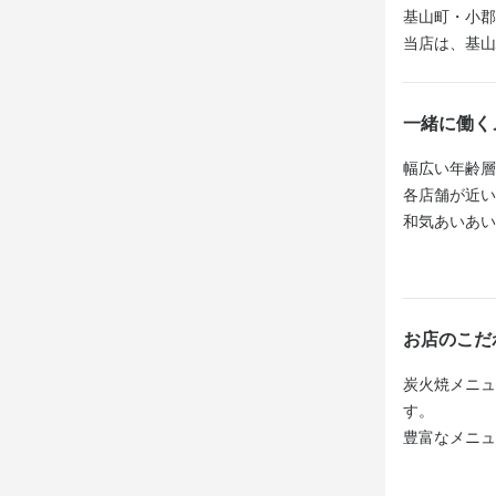
基山町・小郡
当店は、基山
仕事内
ホール：接客
一緒に働く
キッチン：
い　など

幅広い年齢層
各店舗が近い
あなたの持
和気あいあい
勢いのある店
やる気があれ
この仕
【当店の魅力
お店のこだ
・あなたのス
炭火焼メニュ
これまでの
す。

を無駄にせ
豊富なメニュ
をお任せして
旬の食材を使