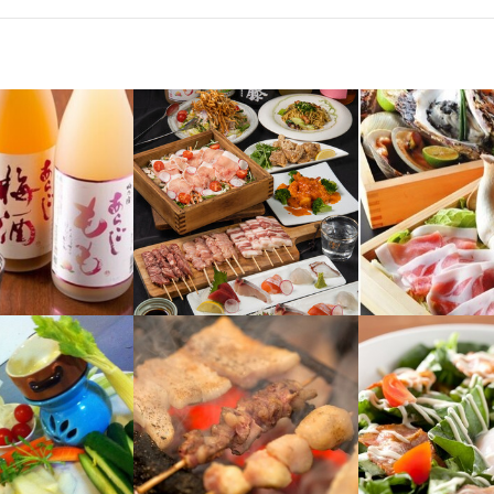
も楽しめるポジションです

調理や接客を通じて、お客様との距離が近いサービスが特徴です。特に
お客様との会話も自然に生まれやすく、楽しく働ける要素のひとつです
お客様に喜んでいただけるお店を一緒に作っていきましょう。

士のつながりが強く、働きやすさ抜群

ュニケーションを大切にし、困ったときには助け合う文化が根づいてい
に溶け込める、明るくフラットな職場です。楽しいことも大変なことも
と笑顔になれる、そんな雰囲気が当店の魅力です。
くスキル
盛り付け技術
仕入れ・食材の目利き
格
・経験