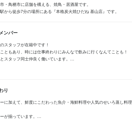
市・鳥栖市に店舗を構える、焼鳥・居酒屋です。

駅から徒歩7分の場所にある『本格炭火焼ひだね 基山店』です。
容
・ドリンク関係・会計・開店閉店作業　など

メンバー
仕込み作業・オーダーメイク（板場、焼場、フライパン、揚げ物）・盛
のスタッフが在籍中です！

こともあり、時には仕事終わりにみんなで飲みに行くなんてことも！

っているスキルに合わせて、無理なくできる仕事からスタートしていき
とスタッフ同士仲良く働いています。

舗で一緒に成長しながら働きませんか？

ば、未経験スタートからでも大歓迎です！
事のおすすめポイント
をご紹介します】

わり
キルが正当に評価される環境です

ーに加えて、鮮度にこだわった魚介・海鮮料理や人気のせいろ蒸し料理
経験や培った技術をしっかりと見極め、適正に評価いたします。これま
ず、さらに活かせる場所です。あなたの得意分野や強みを活かしながら
ーが揃っています。

いきますので、やりがいを持って働けます。

った創作料理も人気で、日々メニュー開発を行っています！