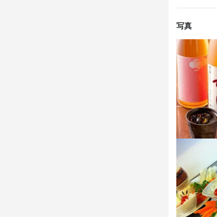
・調理も接客
当店では、
写真
の接客は、
きな対応で、
・スタッフ同
日々のコミ
んでもすぐ
がら、自然
身に付
包丁さばき
応募資
歓迎スキル