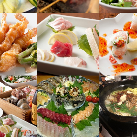
迎！
人物像
歓迎します】

とが好きな方

と協力して仕事に取り組める方

スキルを身につけたい方

視点に立ち、感じたことを即行動できる方

見つけるために幅広い業務にチャレンジしたい方

採用担当者からのメッセージ
求人を選択する
のご応募を心よりお待ちしています！