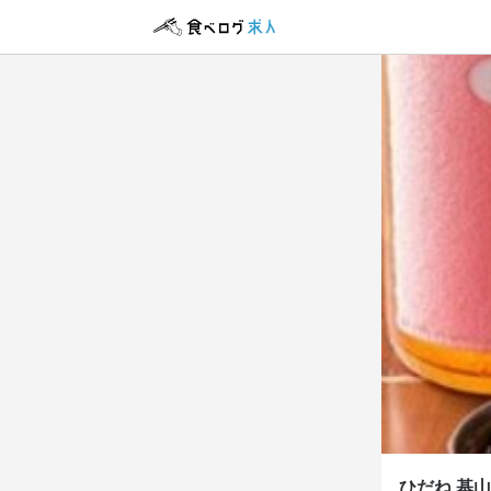
ひだね
正社員
調理師
調理師
月給
23
ボーナス・賞与
給与補足
昇給あり（随
給与手渡しO
勤務時
ひだね 基
13:00～24:00