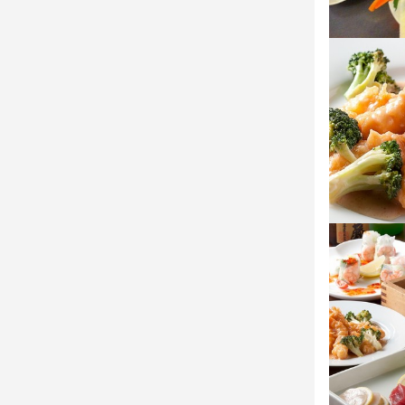
経験者優遇

未経験者歓
求める
【こんな方を
人と接するこ
チームの仲間
仕事を通じて
常にお客様の
自身の適性を
お店の
あなたから