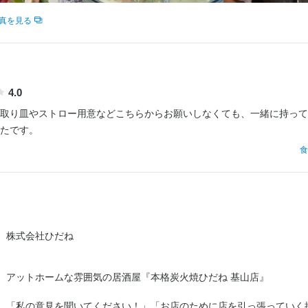
調理師・調理スタッフ
月給：
23万円〜35万円
正社員
真を見る
店
4.0
取り皿やストロー用意などこちらからお願いしなくても、一緒に持って
たです。
郡基山町小倉444-2
食
業者名
だね
03/10
株式会社ひだね
アットホームな雰囲気の居酒屋『本格炭火焼ひだね 基山店』

「私の意見を聞いてください！」「お店のために店を引っ張っていく