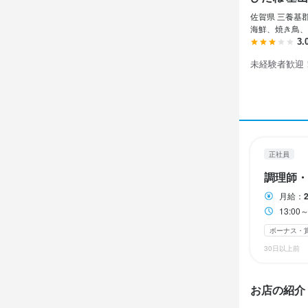
シフト制・
佐賀県 三養基郡
海鮮、焼き鳥、
3.
未経験者歓迎
休日・
シフト制
待遇
正社員
社会保険完備
調理師・
制服貸与

バイク・車通勤
月給：
美味しいま
13:0
まかない・食事
ボーナス・
30日以上前
特徴
お店の紹介
未経験者歓迎