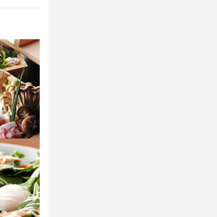
カウンターで
。明るく前向
ます。新人さ
分かち合いな