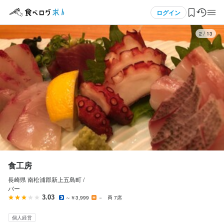
応募画面へ進む
メニュー
ログイン
2
/
13
食工房
アルバイト・パート
ログイン・無料会員登録
ホールスタッフ・サービススタッフ
ホールスタッフ・サービススタッフ
食べログ求人TOP
時給
1,031円〜
求人検索
給与手渡しOK
給与前払いOK
マイページ管理
勤務時間
閲覧履歴
食工房
17:00〜23:00（勤務時間については要相談）
長崎県 南松浦郡新上五島町 /
気になる求人
ダブルワーク・副業OK
フルタイム歓迎
転勤なし
長期勤務歓迎
週1日からOK
バー
週2日からOK
週4日以上OK
シフト制
3.03
～￥3,999
－
7席
検索履歴・保存した条件
個人経営