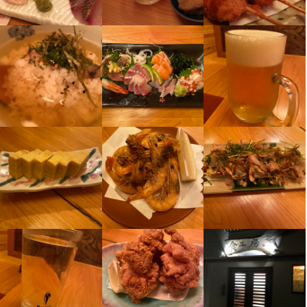
選考の流れ
応募後２〜３日以内に電話かメールで連絡いたします。面接を１
回させていただきます。
お店の採用担当者からのメッセージ
長期でも短期でも大歓迎です！

皆さんが気持ちよく働けるようにシフト等も考えております。

スタッフ同士仲も良く、楽しい職場なので安心して働けると思い
ます。

興味がある方、ご連絡お待ちしております。