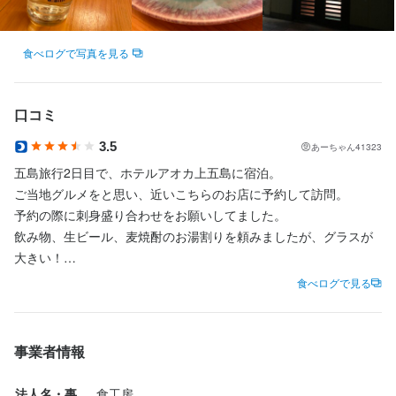
店名
食工房
食べログで写真を見る
勤務地
長崎県南松浦郡新上五島町青方郷1144-33
口コミ
3.5
あーちゃん41323
連絡先
五島旅行2日目で、ホテルアオカ上五島に宿泊。

095-952-4322
ご当地グルメをと思い、近いこちらのお店に予約して訪問。

予約の際に刺身盛り合わせをお願いしてました。

法人名・事業者名
飲み物、生ビール、麦焼酎のお湯割りを頼みましたが、グラスが
食工房
大きい！

呑兵衛夫婦には、有り難い。

食べログで見る
平日だった為、オーダーもスムーズに通りました。

最終更新日2026/06/26
味付け良く美味しく頂きました。

美味しいご飯を有難うございました。
事業者情報
法人名・事
食工房