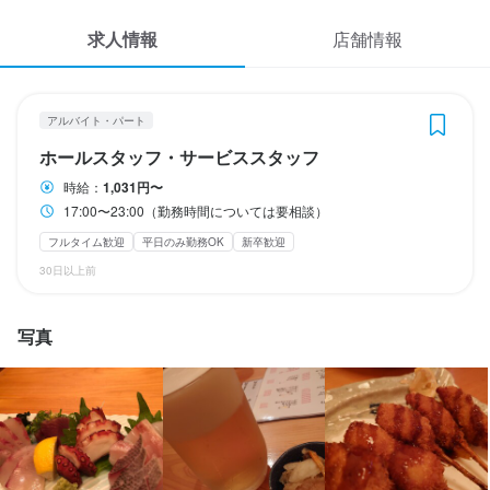
休日・休暇
応募履歴
求人情報
店舗情報
要相談
WEB履歴書
平日のみ勤務OK(土日休み)
土日祝のみ勤務OK
スカウト・メルマガ受信設定
アルバイト・パート
待遇
ホールスタッフ・サービススタッフ
ヘルプ・お問い合わせフォーム
特になし
時給：
1,031円〜
17:00〜23:00（勤務時間については要相談）
掲載をご検討の店舗様へ
制服貸与
車通勤OK
バイク通勤OK
髪型自由
ピアスOK
フルタイム歓迎
平日のみ勤務OK
新卒歓迎
食べログ求人PRESS
30日以上前
特徴
プライバシーポリシー
利用規約
履歴書不要
学歴不問
未経験者歓迎
新卒歓迎
Uターン・Iターン歓迎
写真
大学生歓迎
主婦・主夫歓迎
女性活躍中
ブランクOK
個人経営(2店舗以内)
企業情報
面接1回
仕事内容
接客、料理補助