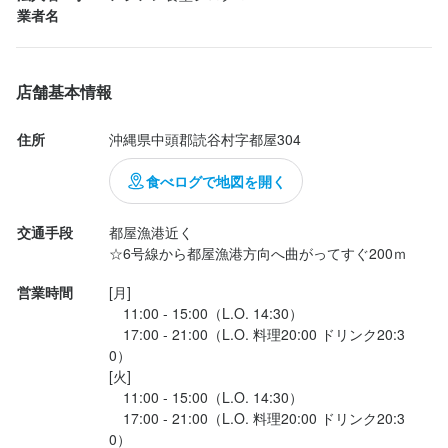
業者名
・かわいいカフェのようなオシャレな店内

ランチメニューは、タイカレーやガパオライス、パッタイなど。

仕込みやタイ料理を一から丁寧に教えますので、

どれも美味しそう。

「働いてみたい！」と思ったらお気軽にご応募くださいね *:.。
店舗基本情報
店名
欲張りセット

アジアン食堂 シロクマ
住所
沖縄県中頭郡読谷村字都屋304
タイカレー２種類とトムヤムクンが楽しめる欲張りなセットで
食べログで地図を開く
勤務地
店名
す。

沖縄県中頭郡読谷村字都屋304
アジアン食堂 シロクマ
カレーもトムヤムクンも味は本格的。美味しい！

交通手段
都屋漁港近く

しっかりしたコクと、辛すぎず食べやすい、いい感じのスパイシ
☆6号線から都屋漁港方向へ曲がってすぐ200ｍ
連絡先
勤務地
ー加減。

098-923-1980
沖縄県中頭郡読谷村字都屋304
営業時間
[月]

　11:00 - 15:00（L.O. 14:30）

クンパライス

　17:00 - 21:00（L.O. 料理20:00 ドリンク20:3
法人名・事業者名
連絡先
0）

アジアン食堂シロクマ
098-923-1980
エビのカレーソース炒め。これにサラダもついてます。

[火]

マイルド...
　11:00 - 15:00（L.O. 14:30）

法人名・事業者名
　17:00 - 21:00（L.O. 料理20:00 ドリンク20:3
最終更新日2026/04/24
アジアン食堂シロクマ
0）
