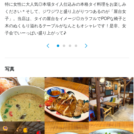
・車、バイク通勤OK
特に女性に大人気◎本場タイ人仕込みの本格タイ料理をお楽しみ
が
まかない・食事補助あり
社員登用制度あり
車通勤OK
バイク通勤OK
ください＊そして、ジワジワと盛り上がりつつあるのが「屋台女
も
待遇
髪型自由
服装自由
ひげOK
ネイルOK
ピアスOK
子」。当店は、タイの屋台をイメージ◎カラフルでPOPな椅子と
す
・能力により昇給あり

木のぬくもり溢れるテーブルがなんともオシャレです！是非、女
ク
・まかない付き

子会でいーっぱい盛り上がって♪
特徴
・駐車場完備

・車、バイク通勤OK
学歴不問
未経験者歓迎
独立希望者歓迎
新卒歓迎
フリーター歓迎
大学生歓迎
主婦・主夫歓迎
女性活躍中
個人経営(2店舗以内)
まかない・食事補助あり
社員登用制度あり
車通勤OK
バイク通勤OK
髪型自由
服装自由
ひげOK
ネイルOK
ピアスOK
写真
仕事内容
特徴
【調理スタッフ】

学歴不問
未経験者歓迎
独立希望者歓迎
新卒歓迎
フリーター歓迎
開店前の仕込み、料理の調理、盛り付け、洗い場などの調理業務
大学生歓迎
主婦・主夫歓迎
女性活躍中
個人経営(2店舗以内)
全般をお任せします。

将来的には、料理長候補として、仕入れ、食材管理、メニュー開
発、他の調理スタッフへの指導・育成などの業務もお任せしま
仕事内容
す。
接客サービス、料理やドリンクの配膳、洗い物、デザートの仕込
みや簡単な調理補助など