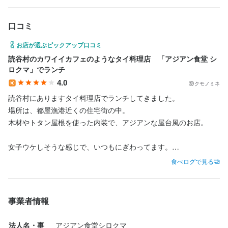
コミュニケーション能力
飲食店での調理経験
飲食店での接客経験
調理師免許
求める人物像
口コミ
・美味しい料理で人を喜ばせたい方

お店が選ぶピックアップ口コミ
・好奇心を持って仕事に取り組める方

求める人物像
・誠実に仕事に取り組める方

読谷村のカワイイカフェのようなタイ料理店　「アジアン食堂 シ
ロクマ」でランチ
・チームで仕事することに意欲的な方

・美味しい料理で人を喜ばせたい方

・独立志向のある方
4.0
・好奇心を持って仕事に取り組める方

クモノミネ
・誠実に仕事に取り組める方

読谷村にありますタイ料理店でランチしてきました。

・チームで仕事することに意欲的な方

場所は、都屋漁港近くの住宅街の中。

お店の採用担当者からのメッセージ
・独立志向のある方
木材やトタン屋根を使った内装で、アジアンな屋台風のお店。

海とお酒とタイ料理を愛するゆる〜いオーナーと楽しく働きませ
女子ウケしそうな感じで、いつもにぎわってます。

んか？

お店の採用担当者からのメッセージ
一人で来てもゆっくりできる感じです。

食べログで見る
・飲食店、調理未経験者も大歓迎

外人さんも多いですね。

・週2日からの勤務でOK（勤務日・時間相談に応じます）

海とお酒とタイ料理を愛するゆる〜いオーナーと楽しく働きませ
・まかない付き！人気のタイ料理が食べられるかも…？！

んか？

いろいろなデコレーションもアジアンな感じでカワイイですね。

・かわいいカフェのようなオシャレな店内

事業者情報
・飲食店、調理未経験者も大歓迎

プラスチックの椅子とかチープな感じがまたいい。

仕込みやタイ料理を一から丁寧に教えますので、

・週2日からの勤務でOK（勤務日・時間相談に応じます）

なんか落ち着きます。

「働いてみたい！」と思ったらお気軽にご応募くださいね *:.。
・まかない付き！人気のタイ料理が食べられるかも…？！

法人名・事
アジアン食堂シロクマ