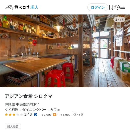
応募画面へ進む
応募画面へ進む
メニュー
ログイン
3
/
17
ログイン・無料会員登録
食べログ求人TOP
求人検索
マイページ管理
閲覧履歴
アジアン食堂 シロクマ
沖縄県 中頭郡読谷村 /
気になる求人
タイ料理、ダイニングバー、カフェ
3.43
～￥2,999
～￥1,999
44席
検索履歴・保存した条件
個人経営