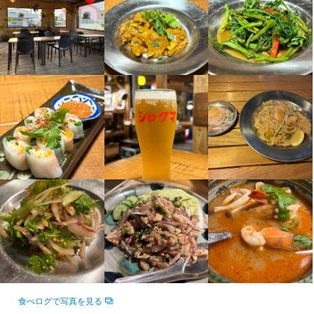
この仕事のおすすめポイント
【独立希望者歓迎】

この仕事のおすすめポイント
店舗運営のノウハウ、仕入れ業者の紹介など、将来の独立に向け
外国人のお客様が多いお店です。英語が話せなくても、英語に触
必要なことはすべて教えます。

れたい！外国人の方と接するのに慣れたい！方に最適です。
【成果に応じた昇給アリ】

目標の達成度合いやスキルアップの度合いによって、給与はどん
身に付くスキル
どんアップしていきます。
包丁さばき
盛り付け技術
英会話
肉の知識
野菜の知識
サービスマナー
店舗運営
身に付くスキル
包丁さばき
盛り付け技術
肉の知識
野菜の知識
サービスマナー
応募資格
出店開業ノウハウ
店舗運営
歓迎スキル・経験
応募資格
コミュニケーション能力
飲食店での調理経験
飲食店での接客経験
調理師免許
食べログで写真を見る
歓迎スキル・経験