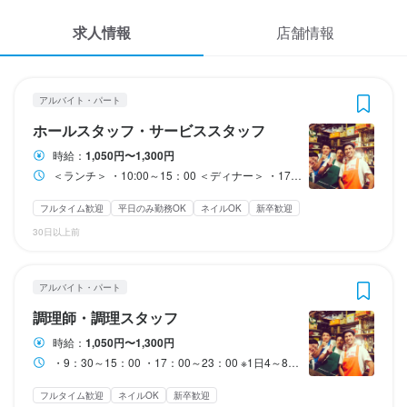
応募履歴
3
3
 / 
 / 
5
5
求人情報
店舗情報
WEB履歴書
アジアン食堂 シロクマ
アジアン食堂 シロクマ
アルバイト・パート
アルバイト・パート
ホールスタッフ・サービススタッフ
調理師・調理スタッフ
スカウト・メルマガ受信設定
アルバイト・パート
ホールスタッフ・サービススタッフ
ヘルプ・お問い合わせフォーム
ホールスタッフ・サービススタッフ
調理師・調理スタッフ
時給：
1,050円〜1,300円
＜ランチ＞ ・10:00～15：00 ＜ディナー＞ ・17：00～23：00 ※1日4～8ｈ、土日を含む週4日～で時間曜日は応相談 ※勤務時間、勤務曜日は相談して決めましょう
掲載をご検討の店舗様へ
時給
時給
1,050円〜1,300円
1,050円〜1,300円
食べログ求人PRESS
フルタイム歓迎
平日のみ勤務OK
ネイルOK
新卒歓迎
昇給あり
昇給あり
給与手渡しOK
給与手渡しOK
30日以上前
プライバシーポリシー
研修期間
研修期間
利用規約
無し
無し
アルバイト・パート
企業情報
調理師・調理スタッフ
収入例
収入例
＜2年勤務スタッフ＞

時給1200円、週5日、1日10時間勤務

時給：
1,050円〜1,300円
月々約25万円の収入（※月4週換算で計算した目安金額）
・9：30～15：00 ・17：00～23：00 ※1日4～8ｈ、土日を含む週4日～で時間曜日は応相談 ※勤務時間、勤務曜日は相談して決めましょう
時給1150円×1日8時間勤務×月22日＝月20万2400円

フルタイム歓迎
ネイルOK
新卒歓迎