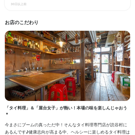
※頑張り次第で時給UP！
30日以上前
勤務時間
・9：30～15：00

お店のこだわり
・17：00～23：00

勤務時間
※1日4～8ｈ、土日を含む週4日～で時間曜日は応相談

＜ランチ＞

※勤務時間、勤務曜日は相談して決めましょう
・10:00～15：00

ダブルワーク・副業OK
フルタイム歓迎
長期勤務歓迎
週4日以上OK
シフト制
＜ディナー＞

・17：00～23：00

※1日4～8ｈ、土日を含む週4日～で時間曜日は応相談

休日・休暇
※勤務時間、勤務曜日は相談して決めましょう
水曜定休日を含む週2～3日
ランチタイムのみ勤務OK
ダブルワーク・副業OK
フルタイム歓迎
長期勤務歓迎
週2日からOK
週4日以上OK
シフト制
月8日以上休みあり
土日祝のみ勤務OK
完全週休2日制
年末年始休暇あり
休日・休暇
待遇
「タイ料理」＆「屋台女子」が熱い！本場の味を楽しんじゃおう
酸
＊
水曜定休日を含む週2～5日
・能力により昇給あり

皆
・まかない付き

月8日以上休みあり
平日のみ勤務OK(土日休み)
土日祝のみ勤務OK
今まさにブームの真っただ中！そんなタイ料理専門店が読谷村に
一
完全週休2日制
年末年始休暇あり
・駐車場完備

あるんです♪健康志向が高まる中、ヘルシーに楽しめるタイ料理は
の