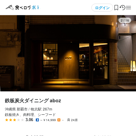
応募画面へ進む
メニュー
ログイン
3
/
16
ログイン・無料会員登録
食べログ求人TOP
求人検索
マイページ管理
閲覧履歴
鉄板炭火ダイニング aboz
沖縄県 那覇市 /
牧志
駅
267m
気になる求人
鉄板焼き、肉料理、シーフード
3.06
～￥14,999
－
24席
検索履歴・保存した条件