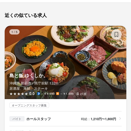
近くの似ている求人
島
1
/
5
島と飯 ゆくしか。
沖縄県 那覇市 /
県庁前
駅
132m
居酒屋、海鮮、ステーキ
0.0
～￥4,999
～￥1,999
21席
オープニングスタッフ募集
ホールスタッフ
時給：
1,210円〜1,800円
バイト