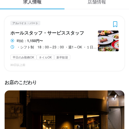
求人情報
店舗情報
応募履歴
3
 / 
5
WEB履歴書
鉄板炭火ダイニング aboz
アルバイト・パート
アルバイト・パート
ホールスタッフ・サービススタッフ
スカウト・メルマガ受信設定
ホールスタッフ・サービススタッフ
時給：
1,150円〜
ヘルプ・お問い合わせフォーム
・シフト制 18：00～23：00 ・週1～OK ・１日3～5時間程度
ホールスタッフ・サービススタッフ
掲載をご検討の店舗様へ
平日のみ勤務OK
ネイルOK
新卒歓迎
時給
1,150円〜
30日以上前
食べログ求人PRESS
プライバシーポリシー
研修期間
お店のこだわり
試用期間　1～2か月

利用規約
時給は同額です。
企業情報
勤務時間
・シフト制　18：00～23：00

・週1～OK
