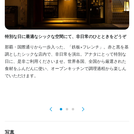
・１日3～5時間程度
ダブルワーク・副業OK
長期勤務歓迎
週1日からOK
週2日からOK
週4日以上OK
シフト制
特別な日に最適なシックな空間にて、非日常のひとときをどうぞ
サ
休日・休暇
那覇・国際通りから一歩入った、「鉄板×フレンチ」。赤と黒を基
赤
毎週水曜日
調としたシックな店内で、非日常を演出。アナタにとって特別な
に
月8日以上休みあり
平日のみ勤務OK(土日休み)
土日祝のみ勤務OK
日に、是非ご利用くださいませ。世界各国、全国から厳選された
り
完全週休2日制
特別休暇あり
食材をふんだんに使い、オープンキッチンで調理過程から楽しん
す
でいただけます。
物
職
待遇
サ
・契約期間の定めなし

・社会保険完備

制服貸与
社内イベントあり(旅行、BBQ等)
社員登用制度あり
バイク通勤OK
髪型自由
ひげOK
ネイルOK
ピアスOK
写真