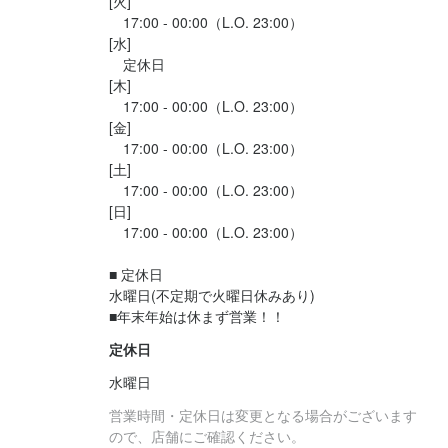
[火]

一度、カジュアルにお話しましょう。ご応募を心よりお待ちして
　17:00 - 00:00（L.O. 23:00）

おります。
[水]

　定休日

[木]

　17:00 - 00:00（L.O. 23:00）

[金]

　17:00 - 00:00（L.O. 23:00）

[土]

店名
　17:00 - 00:00（L.O. 23:00）

鉄板炭火ダイニング aboz
[日]

　17:00 - 00:00（L.O. 23:00）

勤務地
沖縄県那覇市牧志2-4-11 TKビル 1F
■ 定休日

水曜日(不定期で火曜日休みあり)

■年末年始は休まず営業！！
法人名・事業者名
有限会社ゼンオキ食品　
定休日
水曜日
最終更新日2026/04/07
営業時間・定休日は変更となる場合がございます
ので、店舗にご確認ください。