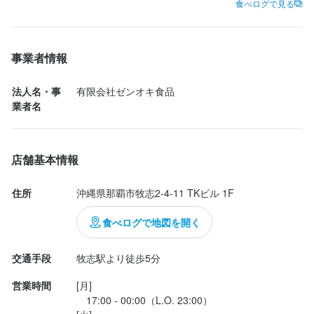
ソースがﾟ*｡最 (*ﾟдﾟ*) 高｡*ﾟ

食べログで見る
ソースは、別途販売を予定してるとの事で、ホームページを確認
して下さいとの事でした

求める人物像
(๑′ᴗ‵๑)

事業者情報
味もお店の雰囲気も、シェフも従業員の方達含めて凄く感じがい
・人と話すのが好きな方

いお店でした

法人名・事
有限会社ゼンオキ食品　
・美味しい料理やドリンクで人を喜ばせたい方

＼_( ﾟﾛﾟ)ここ重要

業者名
・好奇心を持って仕事に取り組める方

また、必ず( • ̀ω ⁃᷄)✧ｷﾘｯ
・誠実に仕事に取り組める方

店舗基本情報
選考の流れ
住所
沖縄県那覇市牧志2-4-11 TKビル 1F
面接を経て内定となります。なお、Web面接にも対応いたします
食べログで地図を開く
ので、気兼ねなくご相談ください。
交通手段
牧志駅より徒歩5分
お店の採用担当者からのメッセージ
営業時間
[月]

　17:00 - 00:00（L.O. 23:00）

少しでも興味をお持ちでしたら、ぜひお気軽にご応募ください。