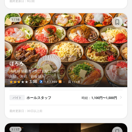
最終更新日：9日前
ほ
1
/
16
ほろろ
沖縄県 那覇市 /
県庁前
駅
204m
海鮮、寿司、鉄板焼き
3.08
～￥3,999
－
111席
ホールスタッフ
時給：
1,100円〜1,500円
バイト
最終更新日：30日以上前
十
1
/
17