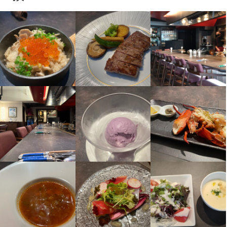
特徴
学歴不問
未経験者歓迎
新卒歓迎
第二新卒歓迎
Uターン・Iターン歓迎
フリーター歓迎
ブランクOK
駅チカ(徒歩5分以内)
即日勤務OK
仕事内容
【ホールスタッフ】

お客様のご案内、オーダー受付、ドリンク、配膳、接客、会計、
テーブルの片付けなどの

ホール業務全般をお任せします。

プロの料理人から料理も学べます！

場合によっては調理補助もして頂く場合があります！

頑張り次第では、正社員登用もあります！

インバウンドのお客様も多いので

英語など語学も身に付きます！！