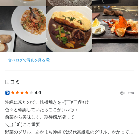
身に付くスキル
包丁さばき
盛り付け技術
カクテル技法
高級食材の知識
英会話
ワインの知識
焼酎の知識
ウイスキーの知識
リキュール・スピリッツの知識
肉の知識
魚の知識
野菜の知識
洋菓子の知識
食器の知識
サービスマナー
テーブルマナー
出店開業ノウハウ
店舗運営
メニュー開発
仕入れ・食材の目利き
食べログで写真を見る
応募資格
口コミ
必須スキル・経験
コミュニケーション能力
4.0
LEO28
飲食未経験でもやる気があればOKです！
沖縄に来たので、鉄板焼きをΨ(￣∀￣)Ψｹｹｹ

色々と確認していたらここが( ›◡ु‹ )

歓迎スキル・経験
前菜から美味しく、期待感が増して

＼_( ﾟﾛﾟ)ここ重要

コミュニケーション能力
飲食店での調理経験
飲食店での接客経験
調理師免許
野菜のグリル、あかまち沖縄では3代高級魚のグリル、かかってる
調理師免許やソムリエ資格などお持ちの方は優遇