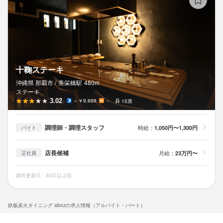
十鞠ステーキ
沖縄県 那覇市 /
美栄橋
駅
480m
ステーキ
3.02
～￥9,999
－
15席
調理師・調理スタッフ
時給：
1,050円〜1,300円
バイト
店長候補
月給：
23万円〜
正社員
最終更新日：30日以上前
鉄板炭火ダイニング abozの求人情報（アルバイト・パート）