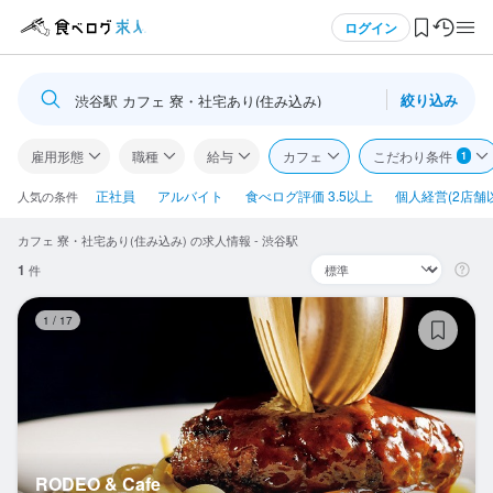
メニュー
ログイン
絞り込み
渋谷駅 カフェ 寮・社宅あり(住み込み)
ログイン・無料会員登録
雇用形態
職種
給与
カフェ
こだわり条件
1
食べログ求人TOP
正社員
アルバイト
食べログ評価 3.5以上
個人経営(2店舗
人気の条件
カフェ 寮・社宅あり(住み込み) の求人情報 - 渋谷駅
求人検索
1
件
マイページ管理
RO
1
/
17
閲覧履歴
気になる求人
検索履歴・保存した条件
RODEO & Cafe