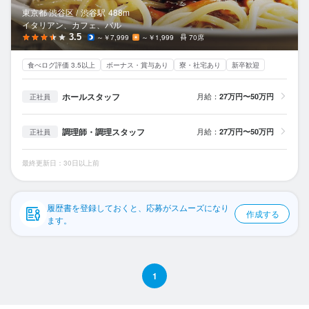
応募履歴
東京都 渋谷区 /
渋谷
駅
488m
イタリアン、カフェ、バル
WEB履歴書
3.5
～￥7,999
～￥1,999
70席
食べログ評価 3.5以上
ボーナス・賞与あり
寮・社宅あり
新卒歓迎
スカウト・メルマガ受信設定
ホールスタッフ
月給：
27万円〜50万円
正社員
ヘルプ・お問い合わせフォーム
調理師・調理スタッフ
月給：
27万円〜50万円
正社員
掲載をご検討の店舗様へ
食べログ求人PRESS
最終更新日：30日以上前
プライバシーポリシー
利用規約
履歴書を登録しておくと、応募がスムーズになり
作成する
ます。
企業情報
1