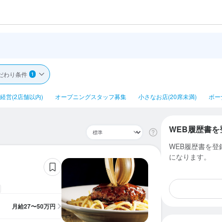
だわり条件
1
経営(2店舗以内)
オープニングスタッフ募集
小さなお店(20席未満)
ボー
WEB履歴書を
WEB履歴書を
になります。
月給
27〜50万円