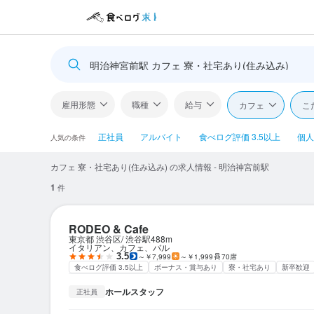
明治神宮前駅 カフェ 寮・社宅あり(住み込み)
雇用形態
職種
給与
カフェ
こ
正社員
アルバイト
食べログ評価 3.5以上
個人
人気の条件
カフェ 寮・社宅あり(住み込み) の求人情報 - 明治神宮前駅
1
件
RODEO & Cafe
東京都 渋谷区
渋谷駅
488m
イタリアン、カフェ、バル
3.5
～￥7,999
～￥1,999
70席
食べログ評価 3.5以上
ボーナス・賞与あり
寮・社宅あり
新卒歓迎
ホールスタッフ
正社員