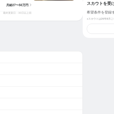
スカウトを受
月給
27〜50万円
希望条件を登録
最終更新日：30日以上前
※スカウトは26年8月
求人を選択する
ホールスタッフ
月給：
27万円〜50万円
正社員
調理師・調理スタッフ
月給：
27万円〜50万円
正社員