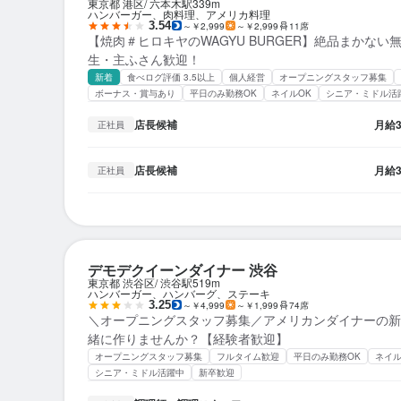
東京都 港区
六本木駅
339m
ハンバーガー、肉料理、アメリカ料理
3.54
～￥2,999
～￥2,999
11席
【焼肉＃ヒロキヤのWAGYU BURGER】絶品まかない
生・主ふさん歓迎！
新着
食べログ評価 3.5以上
個人経営
オープニングスタッフ募集
ボーナス・賞与あり
平日のみ勤務OK
ネイルOK
シニア・ミドル活
店長候補
月給
正社員
店長候補
月給
正社員
デモデクイーンダイナー 渋谷
東京都 渋谷区
渋谷駅
519m
ハンバーガー、ハンバーグ、ステーキ
3.25
～￥4,999
～￥1,999
74席
＼オープニングスタッフ募集／アメリカンダイナーの新
緒に作りませんか？【経験者歓迎】
オープニングスタッフ募集
フルタイム歓迎
平日のみ勤務OK
ネイル
シニア・ミドル活躍中
新卒歓迎