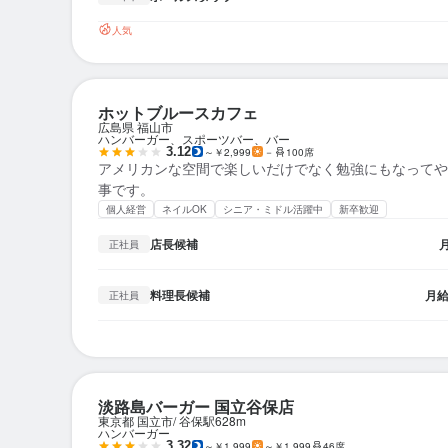
人気
ホットブルースカフェ
広島県 福山市
ハンバーガー、スポーツバー、バー
3.12
～￥2,999
－
100席
アメリカンな空間で楽しいだけでなく勉強にもなってや
事です。
個人経営
ネイルOK
シニア・ミドル活躍中
新卒歓迎
店長候補
正社員
料理長候補
月
正社員
淡路島バーガー 国立谷保店
東京都 国立市
谷保駅
628m
ハンバーガー
3.32
～￥1,999
～￥1,999
46席