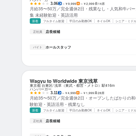
3.06
～￥9,999
～￥2,999
14席
月給35〜50万／完全週休2日・残業なし・人気和牛バ
集 未経験歓迎・英語活用
新着
フルタイム歓迎
平日のみ勤務OK
ネイルOK
シニア・ミド
店長候補
正社員
ホールスタッフ
バイト
Wagyu to Worldwide 東京浅草
東京都 台東区
浅草（東武・都営・メトロ）駅
416m
ハンバーガー
3.11
～￥4,999
～￥1,999
28席
月給35〜50万／完全週休2日・オープンしたばかりの和
験歓迎・英語活用・残業なし
新着
フルタイム歓迎
平日のみ勤務OK
ネイルOK
シニア・ミド
店長候補
正社員