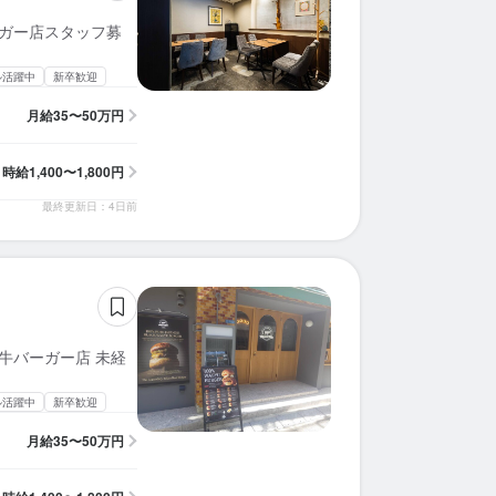
ーガー店スタッフ募
ル活躍中
新卒歓迎
月給
35〜50万円
時給
1,400〜1,800円
最終更新日：4日前
牛バーガー店 未経
ル活躍中
新卒歓迎
月給
35〜50万円