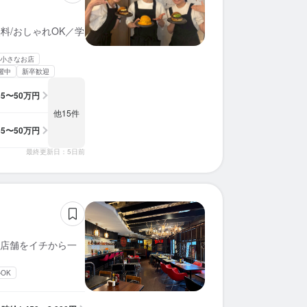
無料/おしゃれOK／学
小さなお店
躍中
新卒歓迎
35〜50万円
他15件
35〜50万円
最終更新日：5日前
店舗をイチから一
OK