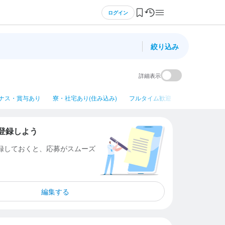
ログイン
絞り込み
詳細表示
ナス・賞与あり
寮・社宅あり(住み込み)
フルタイム歓迎
平日のみ勤務OK
登録しよう
登録しておくと、応募がスムーズ
編集する