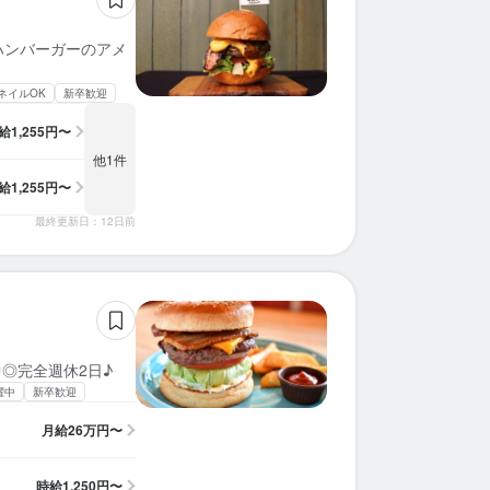
格ハンバーガーのアメ
ネイルOK
新卒歓迎
給
1,255円〜
他1件
給
1,255円〜
最終更新日：12日前
◎完全週休2日♪
躍中
新卒歓迎
月給
26万円〜
時給
1,250円〜