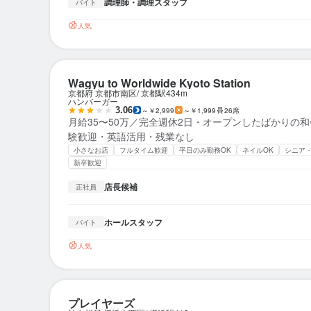
調理師・調理スタッフ
バイト
人気
Wagyu to Worldwide Kyoto Station
京都府 京都市南区
京都駅
434m
ハンバーガー
3.06
～￥2,999
～￥1,999
26席
月給35〜50万／完全週休2日・オープンしたばかりの和
験歓迎・英語活用・残業なし
小さなお店
フルタイム歓迎
平日のみ勤務OK
ネイルOK
シニア
新卒歓迎
店長候補
正社員
ホールスタッフ
バイト
人気
プレイヤーズ