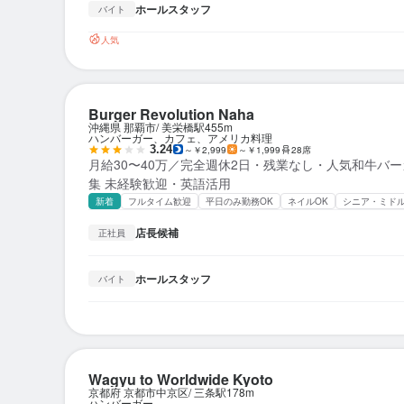
ホールスタッフ
バイト
人気
Burger Revolution Naha
沖縄県 那覇市
美栄橋駅
455m
ハンバーガー、カフェ、アメリカ料理
3.24
～￥2,999
～￥1,999
28席
月給30〜40万／完全週休2日・残業なし・人気和牛バ
集 未経験歓迎・英語活用
新着
フルタイム歓迎
平日のみ勤務OK
ネイルOK
シニア・ミド
店長候補
正社員
ホールスタッフ
バイト
Wagyu to Worldwide Kyoto
京都府 京都市中京区
三条駅
178m
ハンバーガー