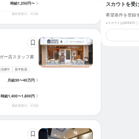
時給
1,250円〜
スカウトを受
最終更新日：4日前
希望条件を登録
※スカウトは26年8月
ーガー店スタッフ募
ル活躍中
新卒歓迎
月給
30〜40万円
時給
1,400〜1,800円
最終更新日：4日前