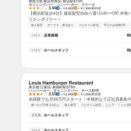
神奈川県 横浜市西区
横浜駅
413m
ダイニングバー、ハンバーガー、ステーキ
3.44
～￥3,999
～￥1,999
25席
【横浜駅徒歩4分】服装髪型自由☆週1日4h〜OK! 本
リカンダイナー！
個人経営
ボーナス・賞与あり
フルタイム歓迎
平日のみ勤務OK
店長候補
時
バイト
ホールスタッフ
時
バイト
Louis Hamburger Restaurant
東京都 江東区
東陽町駅
379m
ハンバーガー、ダイニングバー、チーズ料理
3.53
～￥2,999
～￥1,999
25席
未経験でも月26万円スタート！本格的なで正社員募集中
食べログ評価 3.5以上
個人経営
フルタイム歓迎
シニア・ミドル活
ホールスタッフ
正社員
ホールスタッフ
バイト