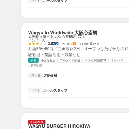
ホールスタッフ
バイト
Wagyu to Worldwide 大阪心斎橋
大阪府 大阪市中央区
心斎橋駅
177m
ハンバーガー
3.02
～￥2,999
～￥1,999
24席
月給35〜50万／完全週休2日・オープンしたばかりの和
験歓迎・英語活用・残業なし
新着
小さなお店
フルタイム歓迎
平日のみ勤務OK
ネイルOK
新卒歓迎
店長候補
正社員
ホールスタッフ
バイト
WAGYU BURGER HIROKIYA