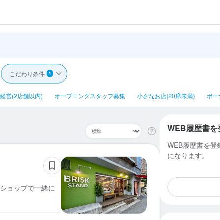
こだわり条件
1
経営(2店舗以内)
オープニングスタッフ募集
小さなお店(20席未満)
ボー
WEB履歴書を
WEB履歴書を
になります。
ショップで一緒に