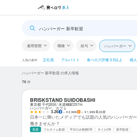
ハンバーガー 新卒歓迎
雇用形態
職種
給与
ハンバーガー
正社員
アルバイト
食べログ評価 3.5以上
個人
人気の条件
ハンバーガー 新卒歓迎 の求人情報
76
件
BRISKSTAND SUIDOBASHI
東京都 千代田区
水道橋駅
257m
ハンバーガー、カフェ
3.26
～￥2,999
～￥1,999
20席
日本一に輝いたメディアでも話題の人気のハンバーガー
働きませんか？
新着
フルタイム歓迎
平日のみ勤務OK
ネイルOK
新卒歓迎