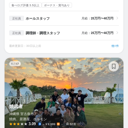
食べログ評価 3.5以上
ボーナス・賞与あり
ホールスタッフ
月給：
25万円〜40万円
正社員
調理師・調理スタッフ
月給：
25万円〜40万円
正社員
最終更新日：30日以上前
他1件
焼
1
/
17
焼武者
沖縄県 宮古島市 /
焼肉、居酒屋、ホルモン
3.09
～￥9,999
－
52席