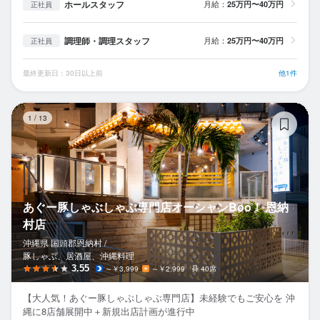
ホールスタッフ
月給：
25万円〜40万円
正社員
調理師・調理スタッフ
月給：
25万円〜40万円
正社員
最終更新日：30日以上前
他1件
あ
1
/
13
あぐー豚しゃぶしゃぶ専門店オーシャンBoo！ 恩納
村店
沖縄県 国頭郡恩納村 /
豚しゃぶ、居酒屋、沖縄料理
3.55
～￥3,999
～￥2,999
40席
【大人気！あぐー豚しゃぶしゃぶ専門店】未経験でもご安心を 沖
縄に8店舗展開中＋新規出店計画が進行中