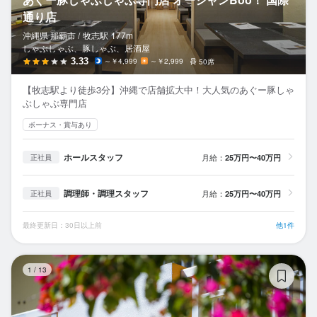
通り店
沖縄県 那覇市 /
牧志
駅
177m
しゃぶしゃぶ、豚しゃぶ、居酒屋
3.33
～￥4,999
～￥2,999
50席
【牧志駅より徒歩3分】沖縄で店舗拡大中！大人気のあぐー豚しゃ
ぶしゃぶ専門店
ボーナス・賞与あり
ホールスタッフ
月給：
25万円〜40万円
正社員
調理師・調理スタッフ
月給：
25万円〜40万円
正社員
最終更新日：30日以上前
他1件
あ
1
/
13