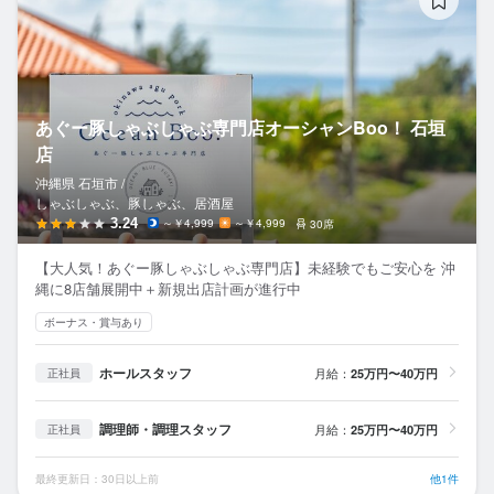
あぐー豚しゃぶしゃぶ専門店オーシャンBoo！ 石垣
店
沖縄県 石垣市 /
しゃぶしゃぶ、豚しゃぶ、居酒屋
3.24
～￥4,999
～￥4,999
30席
【大人気！あぐー豚しゃぶしゃぶ専門店】未経験でもご安心を 沖
縄に8店舗展開中＋新規出店計画が進行中
ボーナス・賞与あり
ホールスタッフ
月給：
25万円〜40万円
正社員
調理師・調理スタッフ
月給：
25万円〜40万円
正社員
最終更新日：30日以上前
他1件