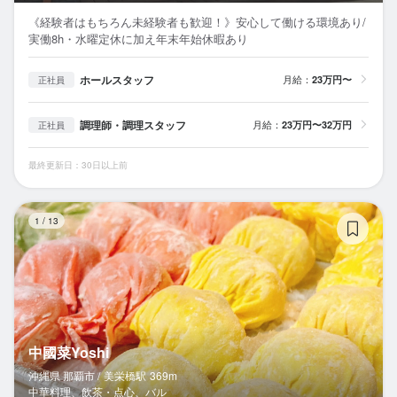
《経験者はもちろん未経験者も歓迎！》安心して働ける環境あり/
実働8h・水曜定休に加え年末年始休暇あり
ホールスタッフ
月給：
23万円〜
正社員
調理師・調理スタッフ
月給：
23万円〜32万円
正社員
最終更新日：30日以上前
中
1
/
13
中國菜Yoshi
沖縄県 那覇市 /
美栄橋
駅
369m
中華料理、飲茶・点心、バル