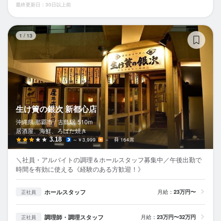
最終更新日：30日以上前
生
1
/
13
生け簀の銀次 新都心店
沖縄県 那覇市 /
古島
駅
510m
居酒屋、海鮮、ろばた焼き
3.18
～￥3,999
－
164席
＼社員・アルバイトの調理＆ホールスタッフ募集中／午後出勤で
時間を有効に使える《経験のある方歓迎！》
ホールスタッフ
月給：
23万円〜
正社員
調理師・調理スタッフ
月給：
23万円〜32万円
正社員