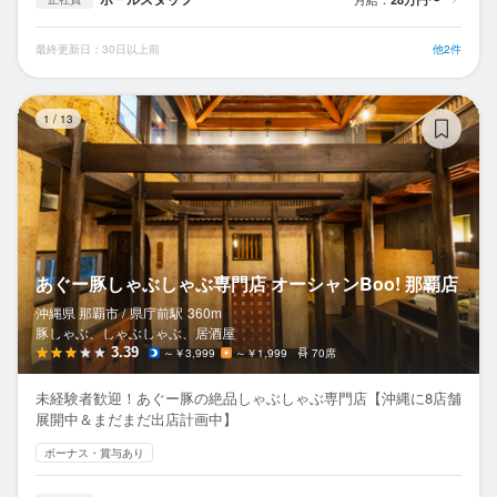
最終更新日：30日以上前
他2件
あ
1
/
13
あぐー豚しゃぶしゃぶ専門店 オーシャンBoo! 那覇店
沖縄県 那覇市 /
県庁前
駅
360m
豚しゃぶ、しゃぶしゃぶ、居酒屋
3.39
～￥3,999
～￥1,999
70席
未経験者歓迎！あぐー豚の絶品しゃぶしゃぶ専門店【沖縄に8店舗
展開中＆まだまだ出店計画中】
ボーナス・賞与あり