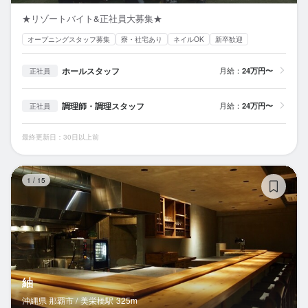
★リゾートバイト&正社員大募集★
オープニングスタッフ募集
寮・社宅あり
ネイルOK
新卒歓迎
ホールスタッフ
月給：
24万円〜
正社員
調理師・調理スタッフ
月給：
24万円〜
正社員
最終更新日：30日以上前
紬
1
/
15
紬
沖縄県 那覇市 /
美栄橋
駅
325m