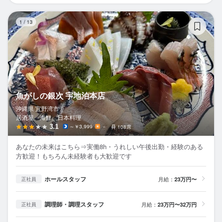
魚
1
/
13
魚がしの銀次 宇地泊本店
沖縄県 宜野湾市 /
居酒屋、海鮮、日本料理
3.1
～￥3,999
－
108席
あなたの未来はこちら⇒実働8h・うれしい午後出勤・経験のある
方歓迎！もちろん未経験者も大歓迎です
ホールスタッフ
月給：
23万円〜
正社員
調理師・調理スタッフ
月給：
23万円〜32万円
正社員