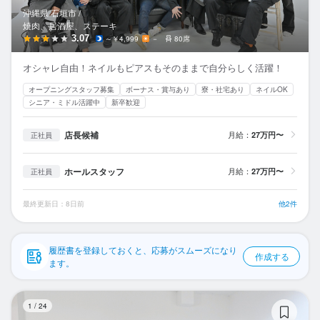
応募履歴
沖縄県 石垣市 /
焼肉、居酒屋、ステーキ
WEB履歴書
3.07
～￥4,999
－
80席
オシャレ自由！ネイルもピアスもそのままで自分らしく活躍！
スカウト・メルマガ受信設定
オープニングスタッフ募集
ボーナス・賞与あり
寮・社宅あり
ネイルOK
シニア・ミドル活躍中
新卒歓迎
ヘルプ・お問い合わせフォーム
店長候補
月給：
27万円〜
正社員
掲載をご検討の店舗様へ
食べログ求人PRESS
ホールスタッフ
月給：
27万円〜
正社員
プライバシーポリシー
最終更新日：8日前
他2件
利用規約
企業情報
履歴書を登録しておくと、応募がスムーズになり
作成する
ます。
石
1
/
24