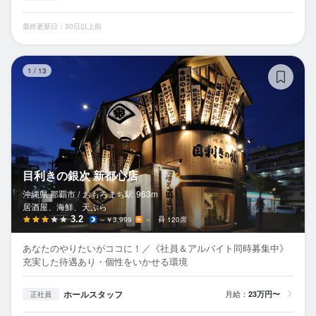
最終更新日：30日以上前
目
1
/
13
目利きの銀次 新都心店
沖縄県 那覇市 /
おもろまち
駅
963m
居酒屋、海鮮、天ぷら
3.2
～￥3,999
－
120席
あなたのやりたいがココに！／《社員＆アルバイト同時募集中》
充実した待遇あり・個性をいかせる環境
ホールスタッフ
月給：
23万円〜
正社員