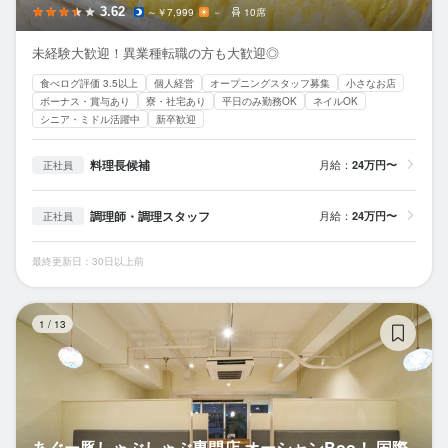
3.62
～￥7,999
－
10席
未経験大歓迎！異業種転職の方も大歓迎◎
食べログ評価 3.5以上
個人経営
オープニングスタッフ募集
小さなお店
ボーナス・賞与あり
寮・社宅あり
平日のみ勤務OK
ネイルOK
シニア・ミドル活躍中
新卒歓迎
料理長候補
月給：
24万円〜
正社員
調理師・調理スタッフ
月給：
24万円〜
正社員
最終更新日：30日以上前
あ
1
/
13
あぐー豚しゃぶしゃぶ専門店 オーシャンBoo！ 国際