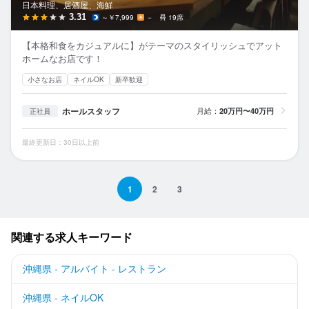
日本料理、居酒屋、海鮮
3.31
～￥7,999
－
19席
【本格和食をカジュアルに】がテーマのスタイリッシュでアット
ホームなお店です！
小さなお店
ネイルOK
新卒歓迎
ホールスタッフ
月給：
20万円〜40万円
正社員
最終更新日：30日以上前
1
2
3
関連する求人キーワード
沖縄県 - アルバイト - レストラン
沖縄県 - ネイルOK