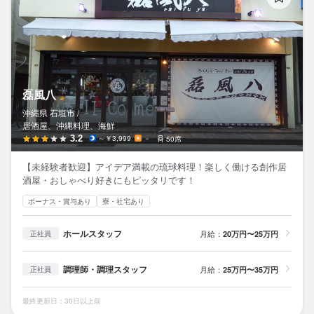
磊風八
沖縄県 石垣市 /
居酒屋、沖縄料理、海鮮
3.2
～￥3,999
－
50席
【未経験者歓迎】アイデア満載の琉球料理！楽しく働ける創作居
酒屋・おしゃべり好きにもピッタリです！
ボーナス・賞与あり
寮・社宅あり
ホールスタッフ
月給：
20万円〜25万円
正社員
調理師・調理スタッフ
月給：
25万円〜35万円
正社員
最終更新日：30日以上前