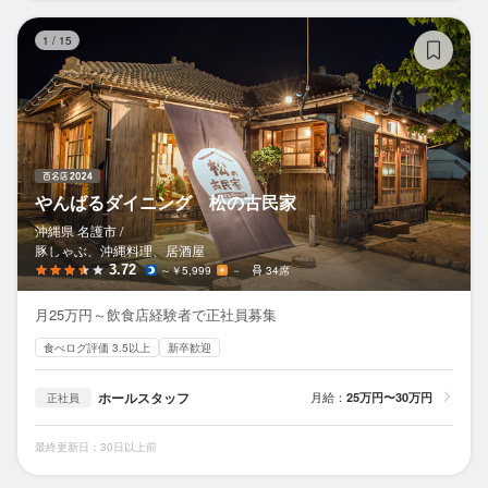
や
1
/
15
やんばるダイニング 松の古民家
沖縄県 名護市 /
豚しゃぶ、沖縄料理、居酒屋
3.72
～￥5,999
－
34席
月25万円～飲食店経験者で正社員募集
食べログ評価 3.5以上
新卒歓迎
ホールスタッフ
月給：
25万円〜30万円
正社員
最終更新日：30日以上前