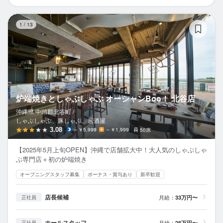
炉
1
/
13
炉端焼きとしゃぶしゃぶ オーシャンBoo！ 北谷店
沖縄県 中頭郡北谷町 /
しゃぶしゃぶ、豚しゃぶ、居酒屋
3.08
～￥5,999
～￥1,999
50席
【2025年5月上旬OPEN】沖縄で店舗拡大中！大人気のしゃぶしゃ
ぶ専門店＋初の炉端焼き
オープニングスタッフ募集
ボーナス・賞与あり
新卒歓迎
店長候補
月給：
33万円〜
正社員
ホールスタッフ
月給：
28万円〜
正社員