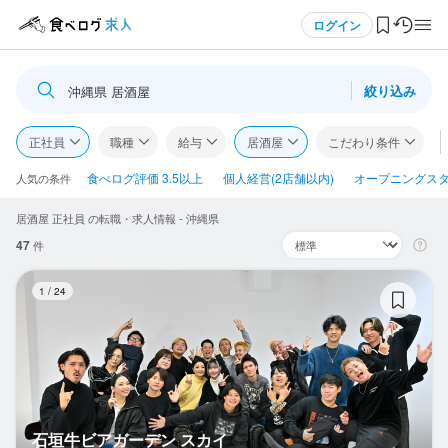
メニュー
ログイン
絞り込み
沖縄県 居酒屋
ログイン・無料会員登録
正社員
職種
給与
居酒屋
こだわり条件
食べログ求人TOP
食べログ評価 3.5以上
個人経営(2店舗以内)
オープニングス
人気の条件
居酒屋 正社員 の転職・求人情報 - 沖縄県
求人検索
47
件
マイページ管理
石
1
/
24
閲覧履歴
気になる求人
検索履歴・保存した条件
石垣牛ビアガーデン スカイ