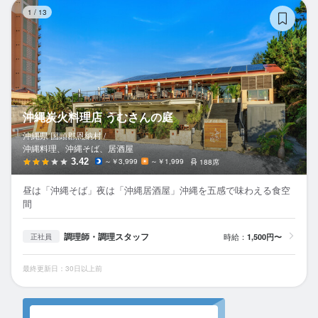
沖
1
/
13
沖縄炭火料理店 うむさんの庭
沖縄県 国頭郡恩納村 /
沖縄料理、沖縄そば、居酒屋
3.42
～￥3,999
～￥1,999
188席
昼は「沖縄そば」夜は「沖縄居酒屋」沖縄を五感で味わえる食空
間
調理師・調理スタッフ
時給：
1,500円〜
正社員
最終更新日：30日以上前