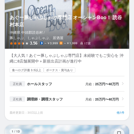
あぐー豚しゃぶしゃぶ専門店 オーシャンBoo！ 読谷
村本店
沖縄県 中頭郡読谷村 /
豚しゃぶ、しゃぶしゃぶ、居酒屋
3.56
～￥3,999
～￥1,999
17席
【大人気！あぐー豚しゃぶしゃぶ専門店】未経験でもご安心を 沖
縄に8店舗展開中＋新規出店計画が進行中
食べログ評価 3.5以上
ボーナス・賞与あり
ホールスタッフ
月給：
25万円〜40万円
正社員
調理師・調理スタッフ
月給：
25万円〜40万円
正社員
最終更新日：30日以上前
他1件
あ
1
/
13