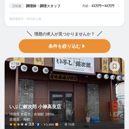
調理師・調理スタッフ
月給：
23万円〜32万円
正社員
最終更新日：30日以上前
理想の求人が見つかりませんか？
条件を絞り込む
い
1
/
13
いぶし銀次郎 小禄高良店
沖縄県 那覇市 /
赤嶺
駅
285m
居酒屋、海鮮
3.0
～￥3,999
－
70席