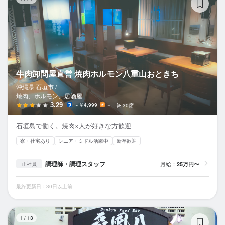
牛肉卸問屋直営 焼肉ホルモン八重山おときち
沖縄県 石垣市 /
焼肉、ホルモン、居酒屋
3.29
～￥4,999
－
30席
石垣島で働く。焼肉×人が好きな方歓迎
寮・社宅あり
シニア・ミドル活躍中
新卒歓迎
調理師・調理スタッフ
月給：
25万円〜
正社員
最終更新日：30日以上前
磊
1
/
13