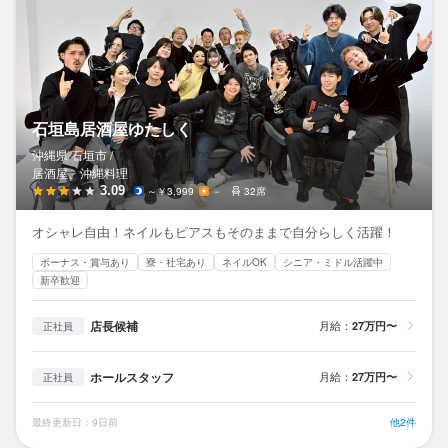
石垣島居酒屋ゆたしく
沖縄県 石垣市 /
居酒屋、沖縄料理
3.09
～￥3,999
－
32席
オシャレ自由！ネイルもピアスもそのままで自分らしく活躍！
ボーナス・賞与あり
寮・社宅あり
ネイルOK
シニア・ミドル活躍中
新卒歓迎
店長候補
月給：
27万円〜
正社員
ホールスタッフ
月給：
27万円〜
正社員
最終更新日：9日前
他2件