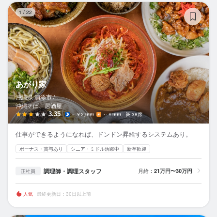
あ
1
/
22
あがり家
沖縄県 浦添市 /
沖縄そば、居酒屋
3.35
～￥2,999
～￥999
38席
仕事ができるようになれば、ドンドン昇給するシステムあり。
ボーナス・賞与あり
シニア・ミドル活躍中
新卒歓迎
調理師・調理スタッフ
月給：
21万円〜30万円
正社員
人気
最終更新日：30日以上前